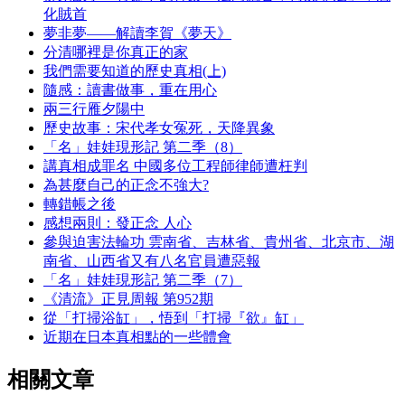
化賊首
夢非夢——解讀李賀《夢天》
分清哪裡是你真正的家
我們需要知道的歷史真相(上)
隨感：讀書做事，重在用心
兩三行雁夕陽中
歷史故事：宋代孝女冤死，天降異象
「名」娃娃現形記 第二季（8）
講真相成罪名 中國多位工程師律師遭枉判
為甚麼自己的正念不強大?
轉錯帳之後
感想兩則：發正念 人心
參與迫害法輪功 雲南省、吉林省、貴州省、北京市、湖
南省、山西省又有八名官員遭惡報
「名」娃娃現形記 第二季（7）
《清流》正見周報 第952期
從「打掃浴缸」，悟到「打掃『欲』缸」
近期在日本真相點的一些體會
相關文章