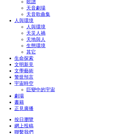
歌譜
天音劇場
天音歌曲集
人與環境
人與環境
天災人禍
天地與人
生態環境
其它
生命探索
文明新見
文學藝術
警世預言
宇宙時空
巨變中的宇宙
劇場
書籍
正見廣播
按日瀏覽
網上投稿
聯繫我們