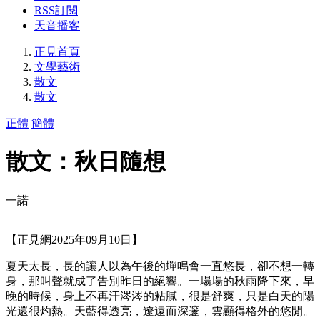
RSS訂閱
天音播客
正見首頁
文學藝術
散文
散文
正體
簡體
散文：秋日隨想
一諾
【正見網2025年09月10日】
夏天太長，長的讓人以為午後的蟬鳴會一直悠長，卻不想一轉
身，那叫聲就成了告別昨日的絕響。一場場的秋雨降下來，早
晚的時候，身上不再汗涔涔的粘膩，很是舒爽，只是白天的陽
光還很灼熱。天藍得透亮，遼遠而深邃，雲顯得格外的悠閒。