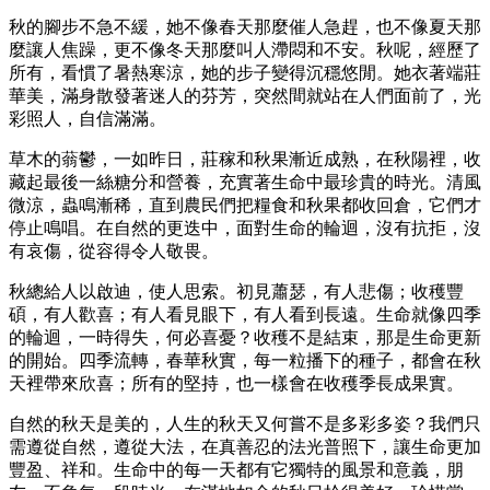
秋的腳步不急不緩，她不像春天那麼催人急趕，也不像夏天那
麼讓人焦躁，更不像冬天那麼叫人滯悶和不安。秋呢，經歷了
所有，看慣了暑熱寒涼，她的步子變得沉穩悠閒。她衣著端莊
華美，滿身散發著迷人的芬芳，突然間就站在人們面前了，光
彩照人，自信滿滿。
草木的蓊鬱，一如昨日，莊稼和秋果漸近成熟，在秋陽裡，收
藏起最後一絲糖分和營養，充實著生命中最珍貴的時光。清風
微涼，蟲鳴漸稀，直到農民們把糧食和秋果都收回倉，它們才
停止鳴唱。在自然的更迭中，面對生命的輪迴，沒有抗拒，沒
有哀傷，從容得令人敬畏。
秋總給人以啟迪，使人思索。初見蕭瑟，有人悲傷；收穫豐
碩，有人歡喜；有人看見眼下，有人看到長遠。生命就像四季
的輪迴，一時得失，何必喜憂？收穫不是結束，那是生命更新
的開始。四季流轉，春華秋實，每一粒播下的種子，都會在秋
天裡帶來欣喜；所有的堅持，也一樣會在收穫季長成果實。
自然的秋天是美的，人生的秋天又何嘗不是多彩多姿？我們只
需遵從自然，遵從大法，在真善忍的法光普照下，讓生命更加
豐盈、祥和。生命中的每一天都有它獨特的風景和意義，朋