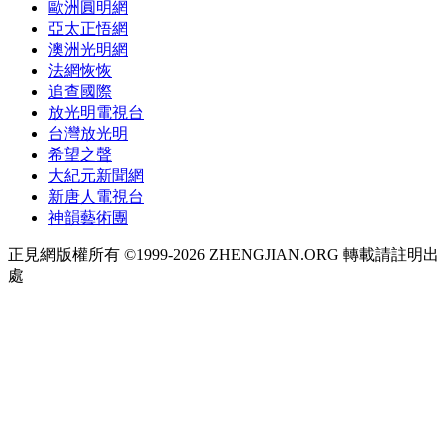
歐洲圓明網
亞太正悟網
澳洲光明網
法網恢恢
追查國際
放光明電視台
台灣放光明
希望之聲
大紀元新聞網
新唐人電視台
神韻藝術團
正見網版權所有 ©1999-2026 ZHENGJIAN.ORG 轉載請註明出
處