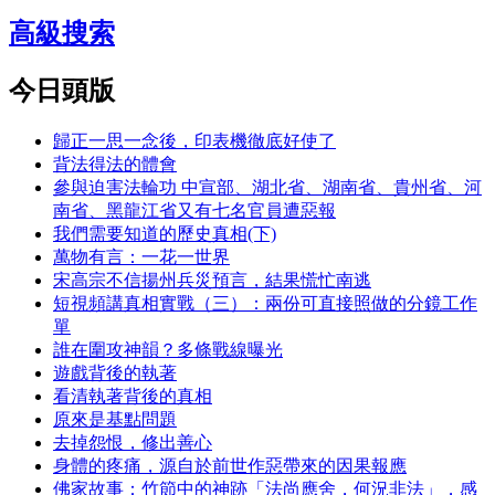
高級搜索
今日頭版
歸正一思一念後，印表機徹底好使了
背法得法的體會
參與迫害法輪功 中宣部、湖北省、湖南省、貴州省、河
南省、黑龍江省又有七名官員遭惡報
我們需要知道的歷史真相(下)
萬物有言：一花一世界
宋高宗不信揚州兵災預言，結果慌忙南逃
短視頻講真相實戰（三）：兩份可直接照做的分鏡工作
單
誰在圍攻神韻？多條戰線曝光
遊戲背後的執著
看清執著背後的真相
原來是基點問題
去掉怨恨，修出善心
身體的疼痛，源自於前世作惡帶來的因果報應
佛家故事：竹節中的神跡「法尚應舍，何況非法」，感