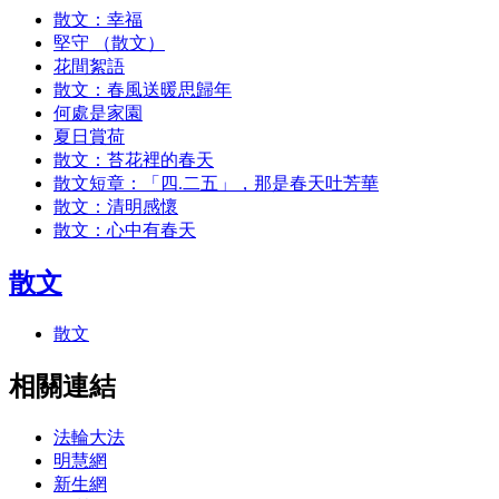
散文：幸福
堅守 （散文）
花間絮語
散文：春風送暖思歸年
何處是家園
夏日賞荷
散文：苔花裡的春天
散文短章：「四.二五」，那是春天吐芳華
散文：清明感懷
散文：心中有春天
散文
散文
相關連結
法輪大法
明慧網
新生網