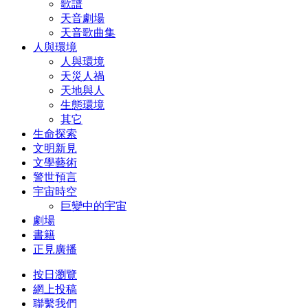
歌譜
天音劇場
天音歌曲集
人與環境
人與環境
天災人禍
天地與人
生態環境
其它
生命探索
文明新見
文學藝術
警世預言
宇宙時空
巨變中的宇宙
劇場
書籍
正見廣播
按日瀏覽
網上投稿
聯繫我們