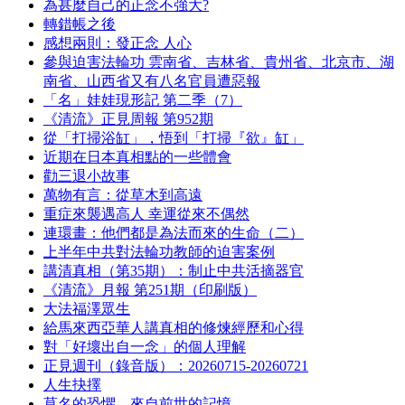
為甚麼自己的正念不強大?
轉錯帳之後
感想兩則：發正念 人心
參與迫害法輪功 雲南省、吉林省、貴州省、北京市、湖
南省、山西省又有八名官員遭惡報
「名」娃娃現形記 第二季（7）
《清流》正見周報 第952期
從「打掃浴缸」，悟到「打掃『欲』缸」
近期在日本真相點的一些體會
勸三退小故事
萬物有言：從草木到高遠
重症來襲遇高人 幸運從來不偶然
連環畫：他們都是為法而來的生命（二）
上半年中共對法輪功教師的迫害案例
講清真相（第35期）：制止中共活摘器官
《清流》月報 第251期（印刷版）
大法福澤眾生
給馬來西亞華人講真相的修煉經歷和心得
對「好壞出自一念」的個人理解
正見週刊（錄音版）：20260715-20260721
人生抉擇
莫名的恐懼，來自前世的記憶