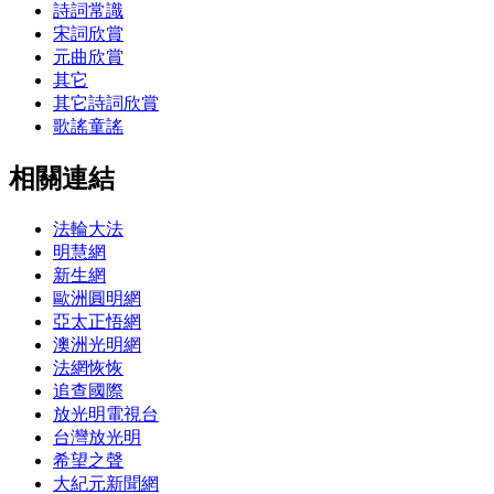
詩詞常識
宋詞欣賞
元曲欣賞
其它
其它詩詞欣賞
歌謠童謠
相關連結
法輪大法
明慧網
新生網
歐洲圓明網
亞太正悟網
澳洲光明網
法網恢恢
追查國際
放光明電視台
台灣放光明
希望之聲
大紀元新聞網