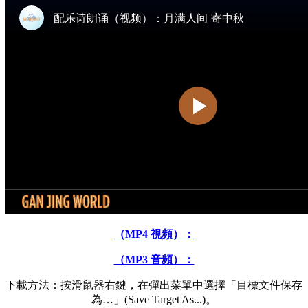
（MP4 視頻）：
（MP3 音頻）：
下載方法：按滑鼠器右鍵，在彈出菜單中選擇「目標文件保存
為…」(Save Target As...)。