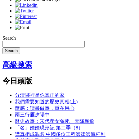
Search
Search
高級搜索
今日頭版
分清哪裡是你真正的家
我們需要知道的歷史真相(上)
隨感：讀書做事，重在用心
兩三行雁夕陽中
歷史故事：宋代孝女冤死，天降異象
「名」娃娃現形記 第二季（8）
講真相成罪名 中國多位工程師律師遭枉判