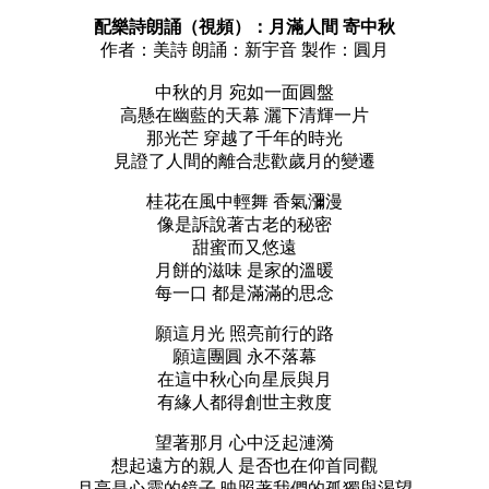
配樂詩朗誦（視頻）：月滿人間 寄中秋
作者：美詩 朗誦：新宇音 製作：圓月
中秋的月 宛如一面圓盤
高懸在幽藍的天幕 灑下清輝一片
那光芒 穿越了千年的時光
見證了人間的離合悲歡歲月的變遷
桂花在風中輕舞 香氣瀰漫
像是訴說著古老的秘密
甜蜜而又悠遠
月餅的滋味 是家的溫暖
每一口 都是滿滿的思念
願這月光 照亮前行的路
願這團圓 永不落幕
在這中秋心向星辰與月
有緣人都得創世主救度
望著那月 心中泛起漣漪
想起遠方的親人 是否也在仰首同觀
月亮是心靈的鏡子 映照著我們的孤獨與渴望