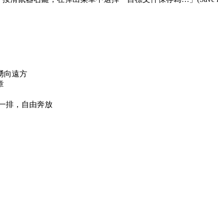
湧向遠方
章
一排，自由奔放