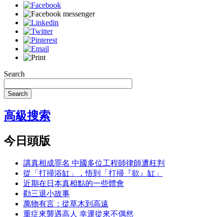
Search
Search
高級搜索
今日頭版
講真相成罪名 中國多位工程師律師遭枉判
從「打掃浴缸」，悟到「打掃『欲』缸」
近期在日本真相點的一些體會
勸三退小故事
萬物有言：從草木到高遠
重症來襲遇高人 幸運從來不偶然