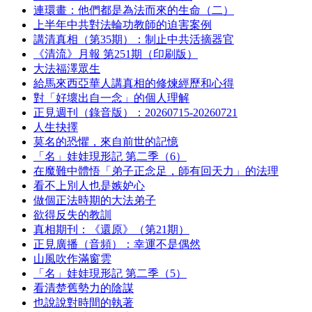
連環畫：他們都是為法而來的生命（二）
上半年中共對法輪功教師的迫害案例
講清真相（第35期）：制止中共活摘器官
《清流》月報 第251期（印刷版）
大法福澤眾生
給馬來西亞華人講真相的修煉經歷和心得
對「好壞出自一念」的個人理解
正見週刊（錄音版）：20260715-20260721
人生抉擇
莫名的恐懼，來自前世的記憶
「名」娃娃現形記 第二季（6）
在魔難中體悟「弟子正念足，師有回天力」的法理
看不上別人也是嫉妒心
做個正法時期的大法弟子
欲得反失的教訓
真相期刊：《還原》（第21期）
正見廣播（音頻）：幸運不是偶然
山風吹作滿窗雲
「名」娃娃現形記 第二季（5）
看清楚舊勢力的陰謀
也說說對時間的執著