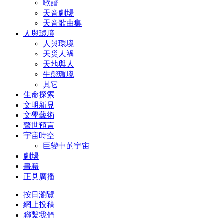
歌譜
天音劇場
天音歌曲集
人與環境
人與環境
天災人禍
天地與人
生態環境
其它
生命探索
文明新見
文學藝術
警世預言
宇宙時空
巨變中的宇宙
劇場
書籍
正見廣播
按日瀏覽
網上投稿
聯繫我們