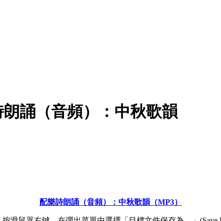
詩朗誦（音頻）：中秋歌韻
配樂詩朗誦（音頻）：中秋歌韻（MP3）
滑鼠器右鍵，在彈出菜單中選擇「目標文件保存為…」(Save link 