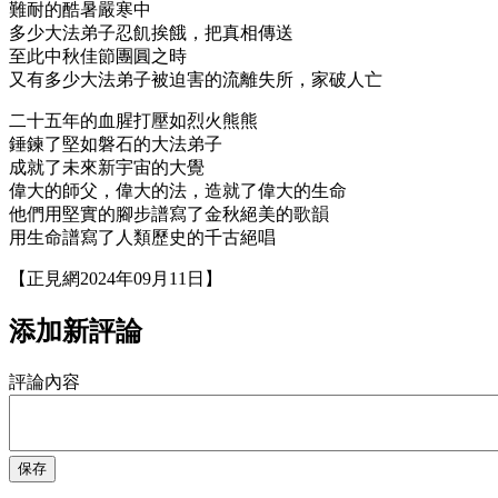
難耐的酷暑嚴寒中
多少大法弟子忍飢挨餓，把真相傳送
至此中秋佳節團圓之時
又有多少大法弟子被迫害的流離失所，家破人亡
二十五年的血腥打壓如烈火熊熊
錘鍊了堅如磐石的大法弟子
成就了未來新宇宙的大覺
偉大的師父，偉大的法，造就了偉大的生命
他們用堅實的腳步譜寫了金秋絕美的歌韻
用生命譜寫了人類歷史的千古絕唱
【正見網2024年09月11日】
添加新評論
評論內容
保存