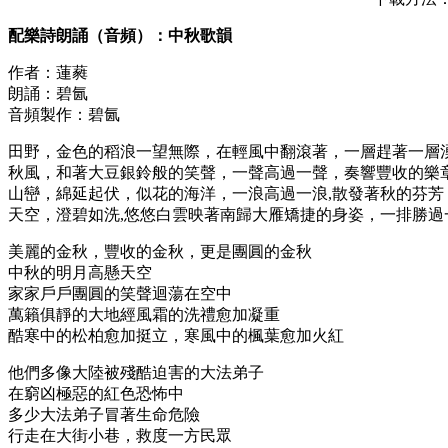
配樂詩朗誦（音頻）：中秋歌韻
作者：蓮蕤
朗誦：碧氤
音頻製作：碧氤
田野，金色的稻浪一望無際，在輕風中翻滾著，一層趕著一層
秋風，和著大豆銀鈴般的笑聲，一聲高過一聲，奏響豐收的樂
山巒，綿延起伏，似花的海洋，一浪高過一浪,散發著秋的芬芳
天空，澄碧如洗,悠悠白雲映著南歸大雁矯捷的身姿，一排勝過
美麗的金秋，豐收的金秋，更是團圓的金秋
中秋的明月高懸天空
家家戶戶團圓的笑聲迴蕩在空中
萬籟俱靜的大地經風霜的洗禮愈加凝重
酷寒中的松柏愈加挺立，寒風中的楓葉愈加火紅
他們多像大陸被殘酷迫害的大法弟子
在窮凶極惡的紅色恐怖中
多少大法弟子冒著生命危險
行走在大街小巷，救度一方民眾