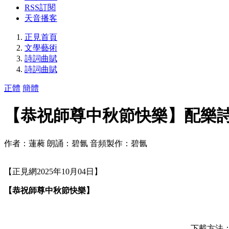
RSS訂閱
天音播客
正見首頁
文學藝術
詩詞曲賦
詩詞曲賦
正體
簡體
【恭祝師尊中秋節快樂】配樂
作者：蓮蕤 朗誦：碧氤 音頻製作：碧氤
【正見網2025年10月04日】
【恭祝師尊中秋節快樂】
下載方法：按