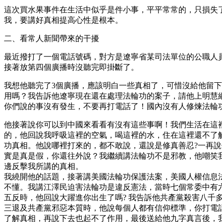
這次買水果事件在生活中似乎是件小事，平平常常的，只損失
我，要講好真相提高心性是根本。
二、看常人新聞帶來的干擾
最近撥打了一個電話號碼，對方是遼寧省某司法單位的公職人員
接著放第四個廣播時沒聽完即掛斷了。
我想他聽完了3個廣播，應該明白一些真相了，可惜沒給他留
用嗎？我告訴他遼寧現在還在處理法輪功的案子，請他上明慧
你們說的事沒有發生，不要再打電話了！國內沒有人修煉法輪
他接著說你可以到中國來看看有沒有這些事啊！我們生活在這
的，他回說我呼吸這裡的空氣，喝這裡的水，住在這裡還不了
功真相。他說哪裡打來的，都不敢說，還說是修真善忍?一再
實是真是假，你還往外說？我繼續講法輪功不是邪教，他嘲笑
邊反擊我所講的真相。
我繞開他的話題，接著講美國法輪功保護法案，美國人權信息
不懂。我講江澤民迫害法輪功是違反憲法，當時七個常委中有
五反時，他回說大躍進你出生了嗎? 我告訴他共產黨殺害八
三退及共產黨邪惡本質時，他說每個人都有信仰標準，你打電
了解真相，再說下去也起不了作用，最後送給他九字真言後，