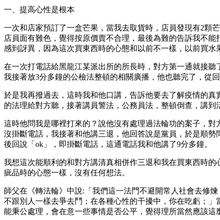
一、提高心性是根本
一次和店家預訂了一盒芒果，當我去取貨時，店員發現有2顆
店員面有難色，覺得按原價賣不合理，最後為難的告訴我不能
感到訝異，因為這次買東西時的心態和以前不一樣，以前買水
在一次打電話給黑龍江某派出所的所長時，對方第一通就接聽
我接著放3分多鐘的公檢法整頓的相關廣播，他也聽完了，從回
於是我再撥過去，這時我和他口講，告訴他要去了解疫情的真
的法理給對方聽，接著講員警法，公務員法，整頓倒查，講到
這時他問我是哪裡打來的？說他沒有處理過法輪功的案子，對
沒掛斷電話，我接著和他講三退，他回答說是黨員，於是順勢
後回說「ok」，即掛斷電話，這通電話我和他講了9分多鐘。
我想這次能順利的和對方講清真相併作三退和我在買東西時的
疵品時的心態一樣，沒有任何想法。
師父在《轉法輪》中說:「我們這一法門不避開常人社會去修
不跟別人一樣去爭去鬥；在各種心性的干擾中，你在吃虧；」
能秉公處理，會在意一些事情是否公平，覺得理所當然應該這