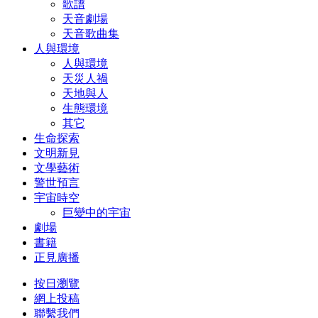
歌譜
天音劇場
天音歌曲集
人與環境
人與環境
天災人禍
天地與人
生態環境
其它
生命探索
文明新見
文學藝術
警世預言
宇宙時空
巨變中的宇宙
劇場
書籍
正見廣播
按日瀏覽
網上投稿
聯繫我們