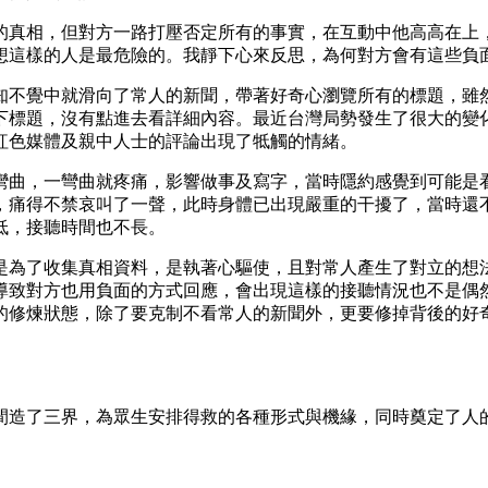
鐘的真相，但對方一路打壓否定所有的事實，在互動中他高高在上
想這樣的人是最危險的。我靜下心來反思，為何對方會有這些負面
知不覺中就滑向了常人的新聞，帶著好奇心瀏覽所有的標題，雖
下標題，沒有點進去看詳細內容。最近台灣局勢發生了很大的變
紅色媒體及親中人士的評論出現了牴觸的情緒。
彎曲，一彎曲就疼痛，影響做事及寫字，當時隱約感覺到可能是
，痛得不禁哀叫了一聲，此時身體已出現嚴重的干擾了，當時還
低，接聽時間也不長。
是為了收集真相資料，是執著心驅使，且對常人產生了對立的想
導致對方也用負面的方式回應，會出現這樣的接聽情況也不是偶
的修煉狀態，除了要克制不看常人的新聞外，更要修掉背後的好
間造了三界，為眾生安排得救的各種形式與機緣，同時奠定了人