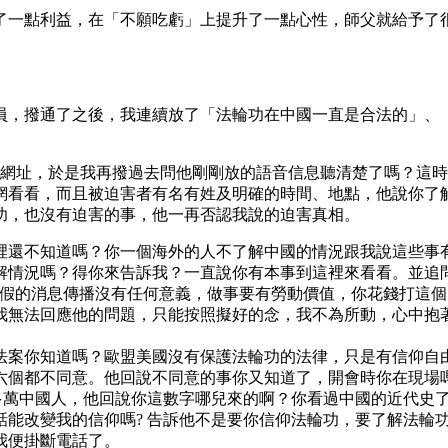
了一點利益，在「不願吃虧」上提升了一點心性，師父就給予了
，撥通了之後，我連續放了「法輪功在中國一直是合法的」、「
下網址，於是我再撥過去問他剛剛放的語音信息聽清楚了嗎？這
網看看，而且被迫害者有名有姓及明確的時間、地點，他說你了
功，也沒有迫害的事，他一再否認我說的迫害真相。
裡還不知道嗎？你一個海外的人不了解中國的情況跟我說這些事
解情況嗎？得你來告訴我？一直說你有本事到這裡來看看。並追問
說假的消息傳播沒有任何意義，做事要有勞動價值，你花錢打這
我無法回應他的問題，只能按照擬好的念，我不為所動，心中抱
法案你知道嗎？歐盟美國沒有保護法輪功的法律，只是有信仰自
六個都不同意。他回說不同意的事你又知道了，開會時你在現場
千多萬中國人，他回說你這數字哪兒來的啊？你看過中國的近代史
話能改變我的信仰嗎? 告訴他不是要你信仰法輪功，要了解法輪
我便掛斷電話了。