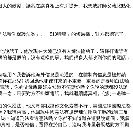
很大的鼓勵，讓我在講真相上有所提升。我想或許師父藉此點化
法輪功保護法案」、「513特稿」的短廣播，對方都聽完了，
時他說話了，他說現在大陸已沒有人煉法輪功了，這樣打電話有
解的都是假的，沒有這樣的事。我們很多人都收到你們的電話，
有啥用？我告訴他海外信息是流通的，在體制內信息是被封鎖
你在那兒? 我回應他哪裡打來的不重要，重要的是要明白法輪
個電話，你的父母親朋好友知道不笑話你嗎？你說的話都沒法證
著一念，只要對方不掛斷電話，我就繼續講真相。他則一邊聽一
由的保護法，他又嘲笑我說你文化素質不行，美國法律國際法都
嗎？我講兩高，他回說中國憲法有規定煉法輪功了嗎?我講三反
了嗎？知道刑法看過憲法嗎？你都不知道還在這兒說這個，我講
功真相，是否相信，選擇在於自己，這時我考量著既然對方不願