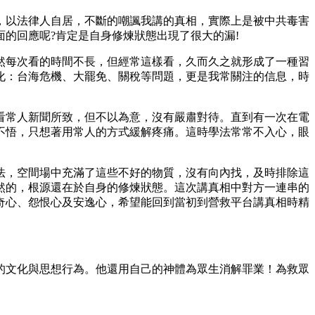
，以法律人自居，不斷的嘲諷我講的真相，實際上是被中共毒害
的回應呢?肯定是自身修煉狀態出現了很大的漏!
然每次看的時間不長，但經常這樣看，久而久之就形成了一種習
化：台海危機、大罷免、關稅等問題，更是我常關注的信息，時
看常人新聞所致，但不以為意，沒有嚴肅對待。直到有一次在電
不悟，只想著用常人的方式緩解疼痛。這時學法常常不入心，眼
法，空間場中充滿了這些不好的物質，沒有向內找，及時排除這
然的，根源還在於自身的修煉狀態。這次講真相中對方一連串的
奇心、怨恨心及安逸心，希望能回到當初到營救平台講真相時精
的文化與思想行為。他還用自己的神體為眾生消解罪業！為救眾