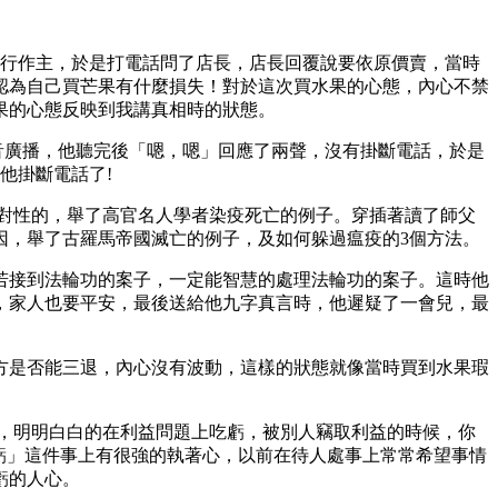
自行作主，於是打電話問了店長，店長回覆說要依原價賣，當時
認為自己買芒果有什麼損失！對於這次買水果的心態，內心不禁
果的心態反映到我講真相時的狀態。
音廣播，他聽完後「嗯，嗯」回應了兩聲，沒有掛斷電話，於是
他掛斷電話了!
對性的，舉了高官名人學者染疫死亡的例子。穿插著讀了師父
因，舉了古羅馬帝國滅亡的例子，及如何躲過瘟疫的3個方法。
若接到法輪功的案子，一定能智慧的處理法輪功的案子。這時他
，家人也要平安，最後送給他九字真言時，他遲疑了一會兒，最
方是否能三退，內心沒有波動，這樣的狀態就像當時買到水果瑕
，明明白白的在利益問題上吃虧，被別人竊取利益的時候，你
虧」這件事上有很強的執著心，以前在待人處事上常常希望事情
虧的人心。