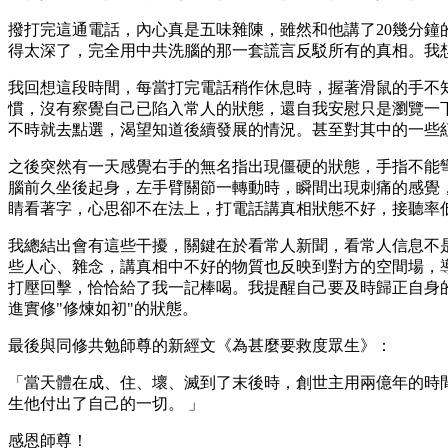
撥打完這通電話，內心真是五味雜陳，雖然和他講了20幾分
得太深了，完全用中共洗腦的那一套謊言反駁所有的真相。我
我回想這段時間，每當打完電話稍作休息時，握著滑鼠的手不
慣，沒有察覺自己已陷入常人的狀態，還自我安慰只是瀏覽一
不時就去點選，渴望知道後續發展的情況。甚至對其中的一些
之後突然有一天感覺右手的無名指出現僵硬的狀態，手指不能
腦前久坐後起身，左手臂關節一轉動時，瞬間出現刺痛的感覺
睛看著字，心思卻不在法上，打電話講真相狀態不好，接聽率
我總結出會有這些干擾，關鍵在於看常人新聞，看常人信息不
些人心、雜念，講真相中不好的物質也反映到對方的空間場，
打壓回擊，恰恰給了我一記棒喝。我提醒自己要及時歸正自身
進實修"修煉如初"的狀態。
最後與同修共勉師尊的新經文《為甚麼要救度眾生》：
「當天體在成、住、壞、滅到了末後時，創世主用兩億年的時
生他付出了自己的一切。 」
感恩師尊！