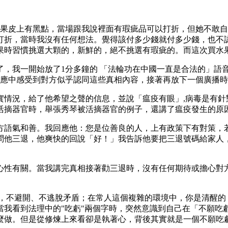
芒果皮上有黑點，當場跟我說裡面有瑕疵品可以打折，但她不敢
打折，當時我沒有任何想法。覺得該付多少錢就付多少錢，也不
果時習慣挑選大顆的，新鮮的，絕不挑選有瑕疵的。而這次買水
了，我一開始放了1分多鐘的 「法輪功在中國一直是合法的」語
應中感受到對方似乎認同這些真相內容，接著再放下一個廣播時
實情況，給了他希望之聲的信息，並說「瘟疫有眼」,病毒是有針
活摘器官時，舉張秀琴被活摘器官的例子，還講了瘟疫發生的原
方語氣和善。我回應他：您是位善良的人，上有政策下有對策，
問他三退，他爽快的回說「好！」我告訴他要把三退號碼給家人
心性有關。當我講完真相接著勸三退時，沒有任何期待或擔心對
煉，不避開、不逃脫矛盾；在常人這個複雜的環境中，你是清醒的
當我看到法理中的"吃虧"兩個字時，突然意識到自己在「不願吃
麼做。但是從修煉上來看卻是執著心，背後其實就是一個不願吃