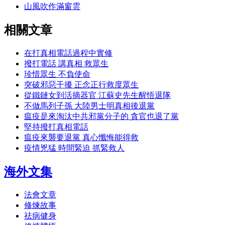
山風吹作滿窗雲
相關文章
在打真相電話過程中實修
撥打電話 講真相 救眾生
珍惜眾生 不負使命
突破邪惡干擾 正念正行救度眾生
從鐵鏈女到活摘器官 江蘇史先生醒悟退隊
不做馬列子孫 大陸男士明真相後退黨
瘟疫是來淘汰中共邪黨分子的 貪官也退了黨
堅持撥打真相電話
瘟疫來襲要退黨 真心懺悔能得救
疫情兇猛 時間緊迫 抓緊救人
海外文集
法會文章
修煉故事
祛病健身