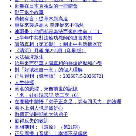
近期在日本真相點的一些體會
勸三退小故事
萬物有言：從草木到高遠
重症來襲遇高人 幸運從來不偶然
連環畫：他們都是為法而來的生命（二）
上半年中共對法輪功教師的迫害案例
講清真相（第35期）：制止中共活摘器官
《清流》月報 第251期（印刷版）
大法福澤眾生
給馬來西亞華人講真相的修煉經歷和心得
對「好壞出自一念」的個人理解
正見週刊（錄音版）：20260715-20260721
人生抉擇
莫名的恐懼，來自前世的記憶
「名」娃娃現形記 第二季（6）
在魔難中體悟「弟子正念足，師有回天力」的法理
看不上別人也是嫉妒心
做個正法時期的大法弟子
欲得反失的教訓
真相期刊：《還原》（第21期）
正見廣播（音頻）：幸運不是偶然