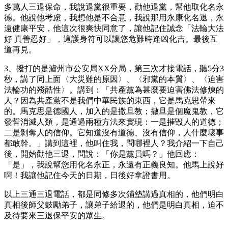
多萬人三退保命，我說退黨很重要，勸他退黨，幫他取化名永
德。他說他考慮，我想他是不合意，我說那用永康化名退，永
遠健康平安，他這次很爽快同意了，讓他記住誠念「法輪大法
好 真善忍好」，這護身符可以讓您危難時逢凶化吉。最後互
道再見。
3、撥打的是瀘州市公安局XX分局，第三次才接電話，聽5分3
秒，講了同上面〈大災難的原因〉、〈邪黨的本質〉、〈迫害
法輪功的殘酷性〉。講到：「共產黨為甚麼要迫害佛法修煉的
人？因為共產黨不是我們中華民族的東西，它是馬克思帶來
的。馬克思是德國人，加入的是撒旦教；撒旦是個魔鬼教，它
發誓消滅人類，是通過兩種方法來實現：一是摧毀人的道德；
二是剝奪人的信仰。它知道沒有道德、沒有信仰，人什麼壞事
都敢幹。」講到這裡，他叫住我，問哪裡人？我介紹一下自己
後，開始勸他三退，問說：「你是黨員嗎？」他回應：
「是」，我說幫您用化名永正，永遠有正義良知。他馬上說好
啊！我讓他記住今天的日期，日後好拿證書用。
以上三通三退電話，都是同修多次鋪墊講過真相的，他們明白
真相後師父鼓勵弟子，讓弟子給退的，他們是明白真相，迫不
及待要來三退保平安的眾生。