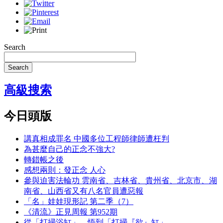
Search
Search
高級搜索
今日頭版
講真相成罪名 中國多位工程師律師遭枉判
為甚麼自己的正念不強大?
轉錯帳之後
感想兩則：發正念 人心
參與迫害法輪功 雲南省、吉林省、貴州省、北京市、湖
南省、山西省又有八名官員遭惡報
「名」娃娃現形記 第二季（7）
《清流》正見周報 第952期
從「打掃浴缸」，悟到「打掃『欲』缸」