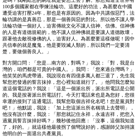
楚嗎？我剛給您的網址就是要您上去了解。那您知道全世界有
100多個國家都在學煉法輪功。這麼好的功法，為甚麼在中國
遭受迫害打壓24年，那也是有原因的。因為中共講假惡鬥，法
輪功講的是真善忍，那是一個善與惡的對比。所以他不讓人學
法輪功做一個好人，迫害傳統文化不讓人信神、信佛。信神佛
的人是有道德規範的，他不讓人信神佛就是要讓人道德敗壞，
跟著他去敵視修佛的人，迫害好人。為甚麼要這樣做呢！因中
共信奉的就是魔鬼，他是要毀滅人類的，所以我們一定要清
楚，要做個善良人。」
對方開口問：「您是…南方的，對嗎？」我說：「對，我是台
灣的，咱們都是可貴的中國人。」我問：「您來過台灣嗎？」
他笑笑的馬虎帶過。我說現在有四億多萬人都三退了，先生我
幫您把發過的誓言抹掉，您心裡知道就行了。」他問我怎麼知
道這個電話的？我說：「這是一個派出所，派出所電話是公開
的。我是按著派出所電話打。今天打電話來也是為您好，您很
幸運的接到了這通電話。我幫您取個吉祥化名吧！您是黨員對
吧！」他默認，我說：「加上您這派出所名稱填上去聲明」，
他沒有說什麼，我說：「那您就記住永祥，永遠吉祥，把您入
過黨員誓言抹掉好嗎？」幾秒後他回應：「沒事，這個我知道
了，好的。」就這樣他最後拐了個彎說好的，感謝師父加持讓
他明白的一面退出共產黨員。