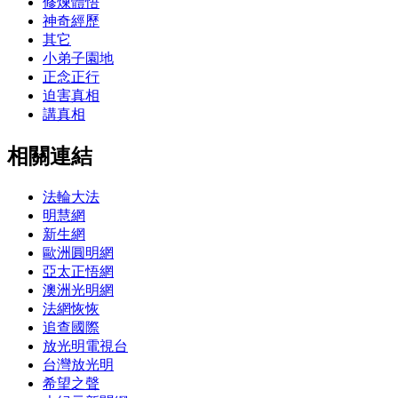
修煉體悟
神奇經歷
其它
小弟子園地
正念正行
迫害真相
講真相
相關連結
法輪大法
明慧網
新生網
歐洲圓明網
亞太正悟網
澳洲光明網
法網恢恢
追查國際
放光明電視台
台灣放光明
希望之聲