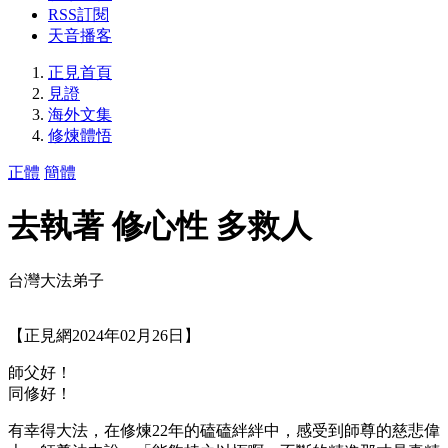
RSS訂閱
天音播客
正見首頁
見證
海外文集
修煉體悟
正體
簡體
去執著 修心性 多救人
台灣大法弟子
【正見網2024年02月26日】
師父好！
同修好！
有幸得大法，在修煉22年的磕磕絆絆中，感受到師尊的慈悲偉