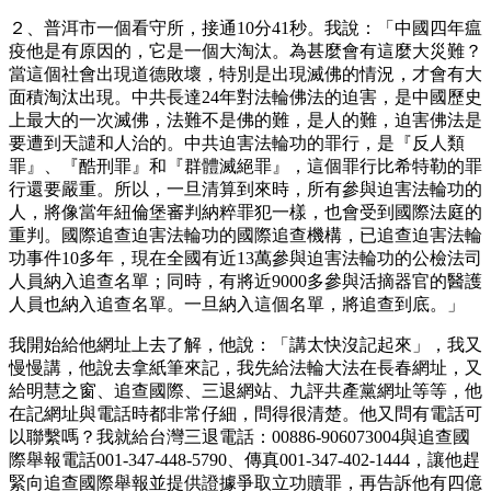
２、普洱市一個看守所，接通10分41秒。我說：「中國四年瘟
疫他是有原因的，它是一個大淘汰。為甚麼會有這麼大災難？
當這個社會出現道德敗壞，特別是出現滅佛的情況，才會有大
面積淘汰出現。中共長達24年對法輪佛法的迫害，是中國歷史
上最大的一次滅佛，法難不是佛的難，是人的難，迫害佛法是
要遭到天譴和人治的。中共迫害法輪功的罪行，是『反人類
罪』、『酷刑罪』和『群體滅絕罪』，這個罪行比希特勒的罪
行還要嚴重。所以，一旦清算到來時，所有參與迫害法輪功的
人，將像當年紐倫堡審判納粹罪犯一樣，也會受到國際法庭的
重判。國際追查迫害法輪功的國際追查機構，已追查迫害法輪
功事件10多年，現在全國有近13萬參與迫害法輪功的公檢法司
人員納入追查名單；同時，有將近9000多參與活摘器官的醫護
人員也納入追查名單。一旦納入這個名單，將追查到底。」
我開始給他網址上去了解，他說：「講太快沒記起來」，我又
慢慢講，他說去拿紙筆來記，我先給法輪大法在長春網址，又
給明慧之窗、追查國際、三退網站、九評共產黨網址等等，他
在記網址與電話時都非常仔細，問得很清楚。他又問有電話可
以聯繫嗎？我就給台灣三退電話：00886-906073004與追查國
際舉報電話001-347-448-5790、傳真001-347-402-1444，讓他趕
緊向追查國際舉報並提供證據爭取立功贖罪，再告訴他有四億