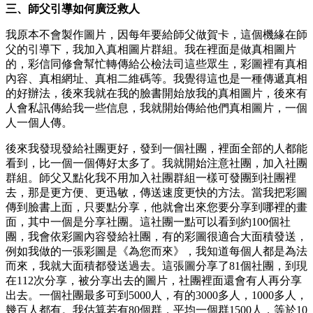
三、師父引導如何廣泛救人
我原本不會製作圖片，因每年要給師父做賀卡，這個機緣在師
父的引導下，我加入真相圖片群組。我在裡面是做真相圖片
的，彩信同修會幫忙轉傳給公檢法司這些眾生，彩圖裡有真相
內容、真相網址、真相二維碼等。我覺得這也是一種傳遞真相
的好辦法，後來我就在我的臉書開始放我的真相圖片，後來有
人會私訊傳給我一些信息，我就開始傳給他們真相圖片，一個
人一個人傳。
後來我發現發給社團更好，發到一個社團，裡面全部的人都能
看到，比一個一個傳好太多了。我就開始注意社團，加入社團
群組。師父又點化我不用加入社團群組一樣可發團到社團裡
去，那是更方便、更迅敏，傳送速度更快的方法。當我把彩圖
傳到臉書上面，只要點分享，他就會出來您要分享到哪裡的畫
面，其中一個是分享社團。這社團一點可以看到約100個社
團，我會依彩圖內容發給社團，有的彩圖很適合大面積發送，
例如我做的一張彩圖是《為您而來》，我知道每個人都是為法
而來，我就大面積都發送過去。這張圖分享了81個社團，到現
在112次分享，被分享出去的圖片，社團裡面還會有人再分享
出去。一個社團最多可到5000人，有的3000多人，1000多人，
幾百人都有。我估算若有80個群，平均一個群1500人，等於10