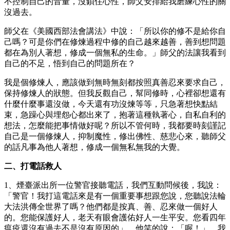
不控制自己的音量，沒鎖住心性，師父安排給我磨練心性的關
沒過去。
師父在《美國西部法會講法》中說：「所以你的修不是給你自
己嗎？可是你們在修煉過程中修的自己越來越善，善到想問題
都在為別人著想，修成一個無私的生命。」師父的法讓我看到
自己的不足，悟到自己的問題所在？
我是個修煉人，應該做到無時無刻都按照真善忍來要求自己，
保持修煉人的狀態。但我反觀自己，幫同修時，心裡卻想還有
什麼什麼事還沒做，今天還有功沒煉等等，只急著想快點結
束，急躁心與埋怨心都出來了，抱著這種執著心，自私自利的
想法，怎麼能把事情做好呢？所以不管何時，我都要時刻謹記
自己是一個修煉人，抑制魔性，修出佛性、慈悲心來，聽師父
的話凡事為他人著想，修成一個無私無我的大覺。
二、打電話救人
1、煙臺派出所一位警官接聽電話，我們互動問候後，我說：
「警官！我打這電話來是有一個重要事想跟您說，您聽說法輪
大法洪傳全世界了嗎？他們都是按真、善、忍來做一個好人
的。您能保護好人，老天有眼會護佑好人一生平安。您看四年
瘟疫還沒有過去不是沒有原因的」。他笑的說：「喔！」，我