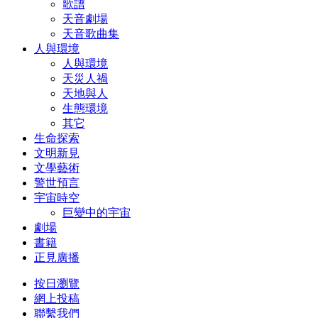
歌譜
天音劇場
天音歌曲集
人與環境
人與環境
天災人禍
天地與人
生態環境
其它
生命探索
文明新見
文學藝術
警世預言
宇宙時空
巨變中的宇宙
劇場
書籍
正見廣播
按日瀏覽
網上投稿
聯繫我們