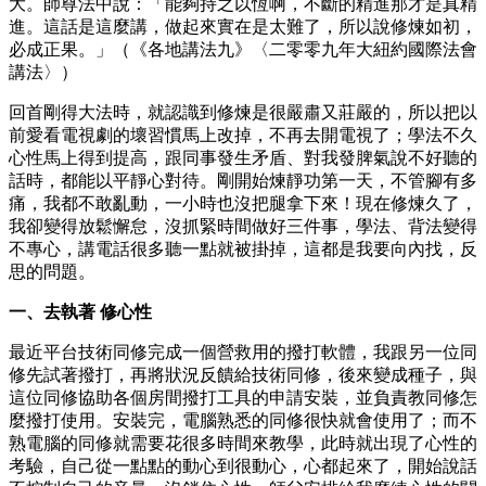
大。師尊法中說：「能夠持之以恆啊，不斷的精進那才是真精
進。這話是這麼講，做起來實在是太難了，所以說修煉如初，
必成正果。」（《各地講法九》〈二零零九年大紐約國際法會
講法〉）
回首剛得大法時，就認識到修煉是很嚴肅又莊嚴的，所以把以
前愛看電視劇的壞習慣馬上改掉，不再去開電視了；學法不久
心性馬上得到提高，跟同事發生矛盾、對我發脾氣說不好聽的
話時，都能以平靜心對待。剛開始煉靜功第一天，不管腳有多
痛，我都不敢亂動，一小時也沒把腿拿下來！現在修煉久了，
我卻變得放鬆懈怠，沒抓緊時間做好三件事，學法、背法變得
不專心，講電話很多聽一點就被掛掉，這都是我要向內找，反
思的問題。
一、去執著 修心性
最近平台技術同修完成一個營救用的撥打軟體，我跟另一位同
修先試著撥打，再將狀況反饋給技術同修，後來變成種子，與
這位同修協助各個房間撥打工具的申請安裝，並負責教同修怎
麼撥打使用。安裝完，電腦熟悉的同修很快就會使用了；而不
熟電腦的同修就需要花很多時間來教學，此時就出現了心性的
考驗，自己從一點點的動心到很動心，心都起來了，開始說話