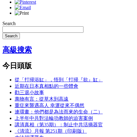
Search
Search
高級搜索
今日頭版
從「打掃浴缸」，悟到「打掃『欲』缸」
近期在日本真相點的一些體會
勸三退小故事
萬物有言：從草木到高遠
重症來襲遇高人 幸運從來不偶然
連環畫：他們都是為法而來的生命（二）
上半年中共對法輪功教師的迫害案例
講清真相（第35期）：制止中共活摘器官
《清流》月報 第251期（印刷版）