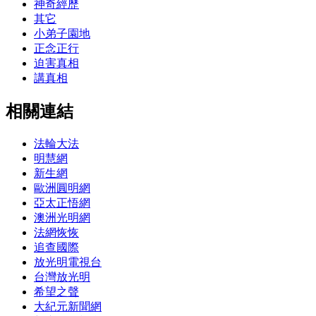
神奇經歷
其它
小弟子園地
正念正行
迫害真相
講真相
相關連結
法輪大法
明慧網
新生網
歐洲圓明網
亞太正悟網
澳洲光明網
法網恢恢
追查國際
放光明電視台
台灣放光明
希望之聲
大紀元新聞網