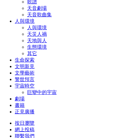
歌譜
天音劇場
天音歌曲集
人與環境
人與環境
天災人禍
天地與人
生態環境
其它
生命探索
文明新見
文學藝術
警世預言
宇宙時空
巨變中的宇宙
劇場
書籍
正見廣播
按日瀏覽
網上投稿
聯繫我們