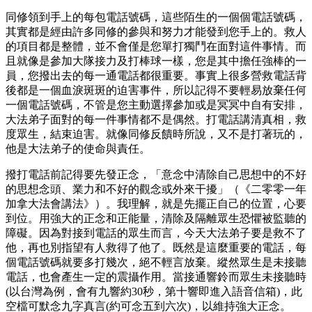
同修領到手上的每包電話號碼，這些陌生的一個個電話號碼，
其實都是經由許多同修的參與和努力才能發到您手上的。救人
的項目都是整體，並不會僅是您單打獨鬥在面對這件事情。而
且就像是參加大隊接力及打棒球一樣，您是其中擔任強棒的一
員，您撥出去的每一通電話都很重要。事實上很多營救電話背
後都是一個血淚斑斑的迫害事件，所以記得不要輕易放棄任何
一個電話號碼，不管是您主動選擇參加或是冥冥中自有安排，
大法弟子面對的每一件事情都不是偶然。打電話講清真相，救
度眾生，結束迫害。就像同修反饋時所說，又不是打著玩的，
他是大法弟子的使命與責任。
撥打電話前記得要先發正念，「意念中清除自己思想中的不好
的思想念頭、業力和不好的觀念或外來干擾」（《二零零一年
加拿大法會講法》）。我理解，就是先擺正自己的位置，心要
到位。用強大的正念和正能量，清除及隔離眾生恐懼被監聽的
障礙。因為對接到電話的眾生而言，今天大法弟子要是救不了
他，再也別指望有人救得了他了。既然是這麼重要的電話，每
個電話號碼就要多打幾次，絕不輕言放棄。縱然眾生是未接聽
電話，也會產生一定的震攝作用。當接通響鈴而眾生未接聽時
(以台灣為例，會有九響約30秒，第十響即進入語音信箱)，此
空檔可默念九字真言(約可念五到六次)，以維持強大正念。