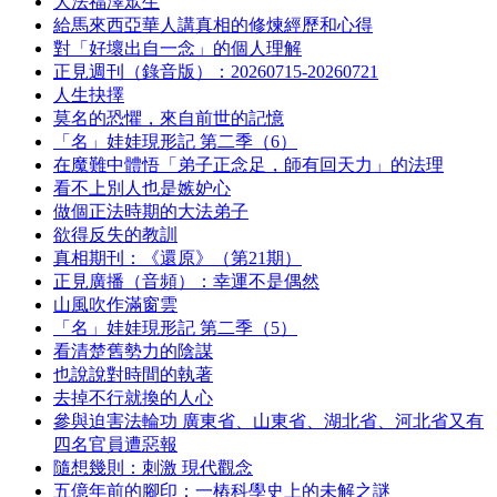
大法福澤眾生
給馬來西亞華人講真相的修煉經歷和心得
對「好壞出自一念」的個人理解
正見週刊（錄音版）：20260715-20260721
人生抉擇
莫名的恐懼，來自前世的記憶
「名」娃娃現形記 第二季（6）
在魔難中體悟「弟子正念足，師有回天力」的法理
看不上別人也是嫉妒心
做個正法時期的大法弟子
欲得反失的教訓
真相期刊：《還原》（第21期）
正見廣播（音頻）：幸運不是偶然
山風吹作滿窗雲
「名」娃娃現形記 第二季（5）
看清楚舊勢力的陰謀
也說說對時間的執著
去掉不行就換的人心
參與迫害法輪功 廣東省、山東省、湖北省、河北省又有
四名官員遭惡報
隨想幾則：刺激 現代觀念
五億年前的腳印：一樁科學史上的未解之謎