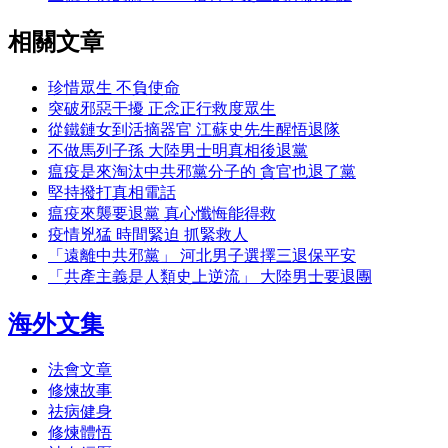
相關文章
珍惜眾生 不負使命
突破邪惡干擾 正念正行救度眾生
從鐵鏈女到活摘器官 江蘇史先生醒悟退隊
不做馬列子孫 大陸男士明真相後退黨
瘟疫是來淘汰中共邪黨分子的 貪官也退了黨
堅持撥打真相電話
瘟疫來襲要退黨 真心懺悔能得救
疫情兇猛 時間緊迫 抓緊救人
「遠離中共邪黨」 河北男子選擇三退保平安
「共產主義是人類史上逆流」 大陸男士要退團
海外文集
法會文章
修煉故事
祛病健身
修煉體悟