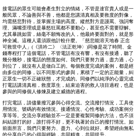
接電話的眾生可能會產生對立的情緒，不管是達官貴人或是一
般民眾，不論善與不善，他都是您講清真相及要救度的對像，
均需慈悲對待，並掌握主場的高度。縱然對方是謾罵、強詞奪
理、滿嘴歪理或是暴怒狂罵都不要動心，甚至也不需要辯解。
尤其暴跳如雷，絲毫不願悔改的人，他最終要面對的，就是形
神全滅。這種人還須跟他計較什麼。「慈悲能溶天地春 正念
可救世中人」(《洪吟二》〈法正乾坤〉)同修是花了時間、金
錢專程打了這個電話，不管電話有沒有響，有沒有接通，聽了
幾分幾秒，接電話的態度如何。我們只要努力過，盡力過，心
到位了，就沒有人是做白工的。每個救度完成的案例，都是經
由多位的同修，以不同形式的參與，累積了一定的正能量，糾
正眾生一切不正確狀態，才完成的。同修們以純淨的心靈完成
打電話講清真相，救度眾生，結束迫害的救人項目過程，也是
參與的同修個人修煉及建立威德的過程。
打完電話，請儘量撥冗參與心得交流。交流撥打情況，工具使
用情況、號碼的有效情況、接通情況、心性考驗、成功案例分
享等等。交流分享經驗並不一定是要複製同修的方法，也不須
糾結誰打的好，誰打得不好，更不執著於自己的撥打情況。如
前面所言，我們只要努力、盡力、心到位就好。希望經由無私
的分享自己的心得與經驗，共同精進，共同提升。