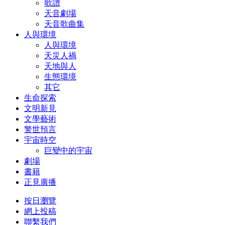
歌譜
天音劇場
天音歌曲集
人與環境
人與環境
天災人禍
天地與人
生態環境
其它
生命探索
文明新見
文學藝術
警世預言
宇宙時空
巨變中的宇宙
劇場
書籍
正見廣播
按日瀏覽
網上投稿
聯繫我們