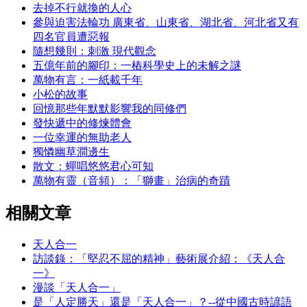
去掉不行就換的人心
參與迫害法輪功 廣東省、山東省、湖北省、河北省又有
四名官員遭惡報
隨想幾則：刺激 現代觀念
五億年前的腳印：一樁科學史上的未解之謎
萬物有言：一紙載千年
小松的故事
回憶那些年默默影響我的同修們
發快遞中的修煉體會
一位幸運的無助老人
獨憐幽草澗邊生
散文：蟬唱悠悠君心可知
萬物有靈（音頻）：「獅畫」治病的奇蹟
相關文章
天人合一
訪談錄：「堅忍不屈的精神」藝術展介紹：《天人合
一》
漫談「天人合一」
是「人定勝天」還是「天人合一」？--從中國古時諺語