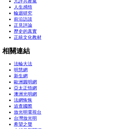
九評共產黨
人生感悟
輪迴研究
前沿訪談
正見評論
歷史的真實
正統文化教材
相關連結
法輪大法
明慧網
新生網
歐洲圓明網
亞太正悟網
澳洲光明網
法網恢恢
追查國際
放光明電視台
台灣放光明
希望之聲