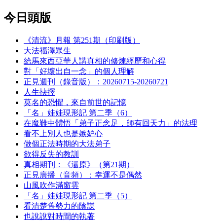
今日頭版
《清流》月報 第251期（印刷版）
大法福澤眾生
給馬來西亞華人講真相的修煉經歷和心得
對「好壞出自一念」的個人理解
正見週刊（錄音版）：20260715-20260721
人生抉擇
莫名的恐懼，來自前世的記憶
「名」娃娃現形記 第二季（6）
在魔難中體悟「弟子正念足，師有回天力」的法理
看不上別人也是嫉妒心
做個正法時期的大法弟子
欲得反失的教訓
真相期刊：《還原》（第21期）
正見廣播（音頻）：幸運不是偶然
山風吹作滿窗雲
「名」娃娃現形記 第二季（5）
看清楚舊勢力的陰謀
也說說對時間的執著