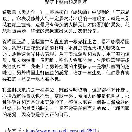
點擊
下載高精度圖片
這張畫《天人合一》，靈感來自《轉法輪》中談到的「三花聚
頂」。它表現修煉人到一定層次時出現的一種現象，就是三朵
花在頭上旋轉。這是只有修煉的人開天目才能看到的景象。我
想把這美妙、殊聖的景象畫出來與朋友們分享。
從構圖上講，這幅畫中有直直的一根光柱上去，是不容易構圖
的，我想好三花聚頂的題材時，本身是表現天和人聯繫在一
起，通過這個光柱去表現。為了表現深度和廣度，用了海的遠
景，和人物拉開一個距離，突出人物和光柱，告訴觀眾我要想
表達的東西。我畫上了另外空間的小嬰孩，一是增加畫面的趣
味性，另外構圖上打破直的感覺，增加一種生氣。他們是真實
存在的，只是一般人看不見。
打坐對我來講是一種享受，雖然有時也痛，但那都不算什麼，
心情放鬆儘量啥也不想，雙腿一盤，被強大的能量包圍著，那
種寧靜祥和真是舒服美妙極了，整個人處在一個很自然放鬆的
狀態，是你最美的時刻，一個不需要任何面具的你，一種回家
的感覺，因為那是你真正的自己。
（英文版：
http://www.pureinsight.org/node/2671
）