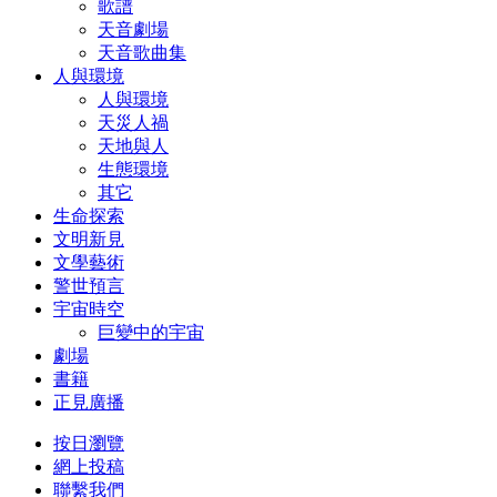
歌譜
天音劇場
天音歌曲集
人與環境
人與環境
天災人禍
天地與人
生態環境
其它
生命探索
文明新見
文學藝術
警世預言
宇宙時空
巨變中的宇宙
劇場
書籍
正見廣播
按日瀏覽
網上投稿
聯繫我們