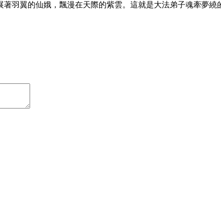
展著羽翼的仙娥，飄漫在天際的紫雲。這就是大法弟子魂牽夢繞