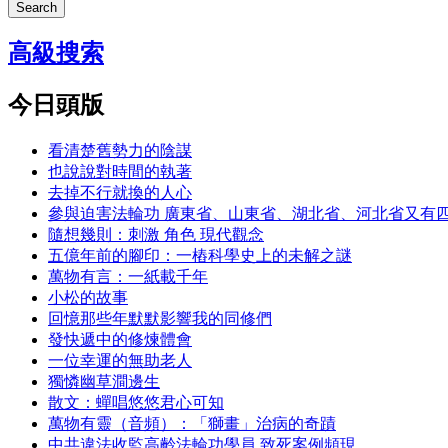
Search
高級搜索
今日頭版
看清楚舊勢力的陰謀
也說說對時間的執著
去掉不行就換的人心
參與迫害法輪功 廣東省、山東省、湖北省、河北省又有
隨想幾則：刺激 角色 現代觀念
五億年前的腳印：一樁科學史上的未解之謎
萬物有言：一紙載千年
小松的故事
回憶那些年默默影響我的同修們
發快遞中的修煉體會
一位幸運的無助老人
獨憐幽草澗邊生
散文：蟬唱悠悠君心可知
萬物有靈（音頻）：「獅畫」治病的奇蹟
中共違法收監高齡法輪功學員 致死案例頻現