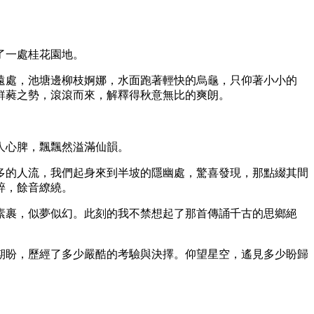
了一處桂花園地。
遠處，池塘邊柳枝婀娜，水面跑著輕快的烏龜，只仰著小小的
鮮蕤之勢，滾滾而來，解釋得秋意無比的爽朗。
人心脾，飄飄然溢滿仙韻。
多的人流，我們起身來到半坡的隱幽處，驚喜發現，那點綴其間
碎，餘音繚繞。
素裹，似夢似幻。此刻的我不禁想起了那首傳誦千古的思鄉絕
期盼，歷經了多少嚴酷的考驗與決擇。仰望星空，遙見多少盼歸