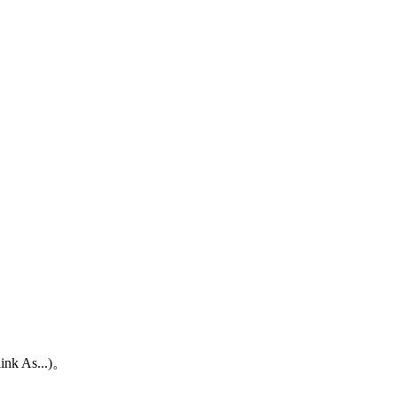
As...)。