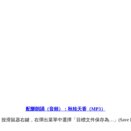
配樂朗誦（音頻）：秋桂天香（MP3）
滑鼠器右鍵，在彈出菜單中選擇「目標文件保存為…」(Save link 