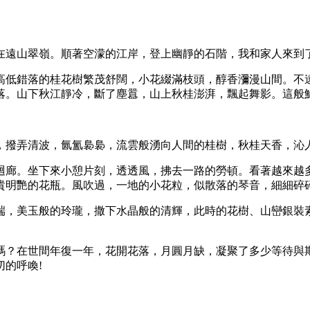
在遠山翠嶺。順著空濛的江岸，登上幽靜的石階，我和家人來到
高低錯落的桂花樹繁茂舒闊，小花綴滿枝頭，醇香瀰漫山間。不
落。山下秋江靜冷，斷了塵囂，山上秋桂澎湃，飄起舞影。這般
，撥弄清波，氤氳裊裊，流雲般湧向人間的桂樹，秋桂天香，沁
迴廊。坐下來小憩片刻，透透風，拂去一路的勞頓。看著越來越
貴明艷的花瓶。風吹過，一地的小花粒，似散落的琴音，細細碎
端，美玉般的玲瓏，撒下水晶般的清輝，此時的花樹、山巒銀裝
」
嗎？在世間年復一年，花開花落，月圓月缺，凝聚了多少等待與
的呼喚!