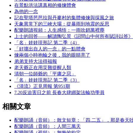
在景點洪法講真相的修煉體會
為他的一念
記在聖塔芭芭拉與丹麥村的集體修煉與採風之旅
天象異常下的三峽大壩：從暴雨到地震的反思
配樂朗讀視頻：人生感悟：一雨吹銷萬裡塵
上士的回答——解讀陶弘景《詔問山中何所有賦詩以答》
「名」娃娃現形記 第二季（4）
「好壞出自人的一念」的一點體會
煉兩個小時抱輪之後，我的眼睛亮了
弟弟支持大法得福報
老天爺正在用災難提醒人類
清朝一位師爺的「平庸之惡」
「名」娃娃現形記 第二季（3）
《清流》正見周報 第951期
7.20反迫害日之前 長春大肆綁架法輪功學員
相關文章
配樂朗誦（音頻）：散文短章：「四.二五」，那是春天
配樂朗誦（音頻）：人間三萬天
配樂朗誦（視頻）：無悔的約定