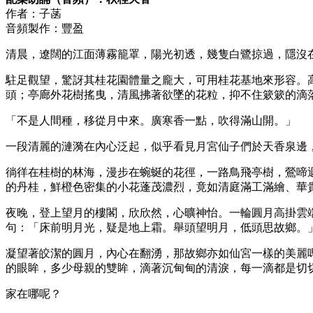
作者：子菡
音頻製作：豐盈
清晨，遼闊的江面薄霧籠罩，陽光初透，幾隻白鷺掠過，隱沒
駐足觀望，驚訝其桂花園體量之龐大，可用桂花基地來形容。
頭；亭廊外花樹搖曳，清風拂著欲墜的花粒，抑不住簌簌的滴
「不是人間種，移從月中來。廣寒香一點，吹得滿山開。」
一段清麗的漣漪在內心泛起，似乎看見月宮仙子們於天香泉邊
徜徉在桂樹的林海，漫步在蜿蜒的花徑，一路鳥飛亭樹，鶯啼
的丹桂，鮮橙色密集的小花蓬茂濃烈，竟如清庭滿工滿繪、華
夜晚，登上望月的樓閣，欣欣然，心曠神怡。一輪圓月高掛雲
句：「床前明月光，疑是地上霜。舉頭望明月，低頭思故鄉。
凝望著皎潔的圓月，內心在翻湧，那故鄉亦如仙宮一樣的美麗
的眼眸，多少母親的雙眸，滴著沉甸甸的清淚，每一滴都是切切
家在哪呢？