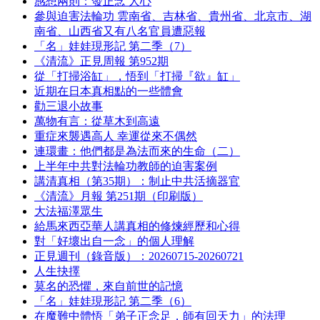
感想兩則：發正念 人心
參與迫害法輪功 雲南省、吉林省、貴州省、北京市、湖
南省、山西省又有八名官員遭惡報
「名」娃娃現形記 第二季（7）
《清流》正見周報 第952期
從「打掃浴缸」，悟到「打掃『欲』缸」
近期在日本真相點的一些體會
勸三退小故事
萬物有言：從草木到高遠
重症來襲遇高人 幸運從來不偶然
連環畫：他們都是為法而來的生命（二）
上半年中共對法輪功教師的迫害案例
講清真相（第35期）：制止中共活摘器官
《清流》月報 第251期（印刷版）
大法福澤眾生
給馬來西亞華人講真相的修煉經歷和心得
對「好壞出自一念」的個人理解
正見週刊（錄音版）：20260715-20260721
人生抉擇
莫名的恐懼，來自前世的記憶
「名」娃娃現形記 第二季（6）
在魔難中體悟「弟子正念足，師有回天力」的法理