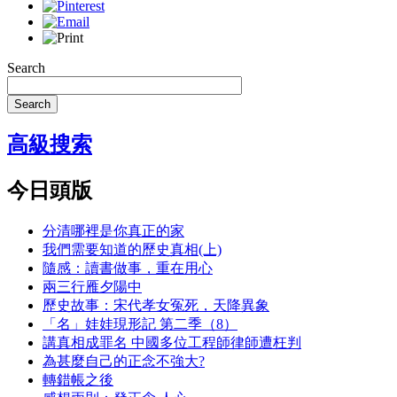
Search
Search
高級搜索
今日頭版
分清哪裡是你真正的家
我們需要知道的歷史真相(上)
隨感：讀書做事，重在用心
兩三行雁夕陽中
歷史故事：宋代孝女冤死，天降異象
「名」娃娃現形記 第二季（8）
講真相成罪名 中國多位工程師律師遭枉判
為甚麼自己的正念不強大?
轉錯帳之後