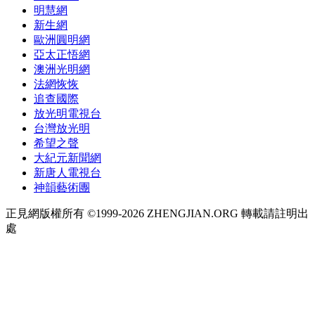
明慧網
新生網
歐洲圓明網
亞太正悟網
澳洲光明網
法網恢恢
追查國際
放光明電視台
台灣放光明
希望之聲
大紀元新聞網
新唐人電視台
神韻藝術團
正見網版權所有 ©1999-2026 ZHENGJIAN.ORG 轉載請註明出
處