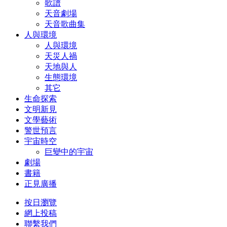
歌譜
天音劇場
天音歌曲集
人與環境
人與環境
天災人禍
天地與人
生態環境
其它
生命探索
文明新見
文學藝術
警世預言
宇宙時空
巨變中的宇宙
劇場
書籍
正見廣播
按日瀏覽
網上投稿
聯繫我們