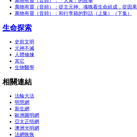
萬物有靈（音頻）：「大黃」的故事
萬物有靈（音頻）：從主元神、魂魄看生命組成，從因果
萬物有靈（音頻）：和行李箱的對話（上集）（下集）
生命探索
史前文明
元神不滅
人體修煉
其它
生物醫學
相關連結
法輪大法
明慧網
新生網
歐洲圓明網
亞太正悟網
澳洲光明網
法網恢恢