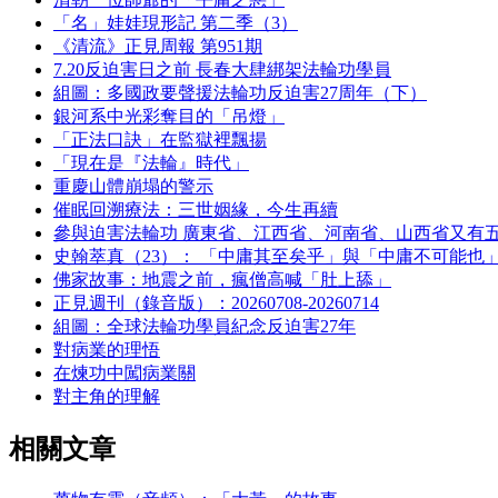
「名」娃娃現形記 第二季（3）
《清流》正見周報 第951期
7.20反迫害日之前 長春大肆綁架法輪功學員
組圖：多國政要聲援法輪功反迫害27周年（下）
銀河系中光彩奪目的「吊燈」
「正法口訣」在監獄裡飄揚
「現在是『法輪』時代」
重慶山體崩塌的警示
催眠回溯療法：三世姻緣，今生再續
參與迫害法輪功 廣東省、江西省、河南省、山西省又有
史翰萃真（23）： 「中庸其至矣乎」與「中庸不可能也
佛家故事：地震之前，瘋僧高喊「肚上舔」
正見週刊（錄音版）：20260708-20260714
組圖：全球法輪功學員紀念反迫害27年
對病業的理悟
在煉功中闖病業關
對主角的理解
相關文章