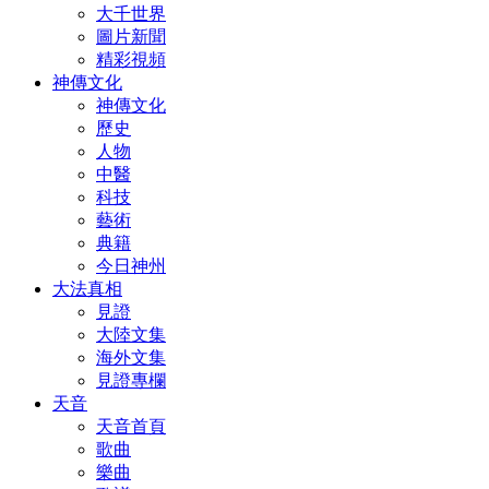
大千世界
圖片新聞
精彩視頻
神傳文化
神傳文化
歷史
人物
中醫
科技
藝術
典籍
今日神州
大法真相
見證
大陸文集
海外文集
見證專欄
天音
天音首頁
歌曲
樂曲