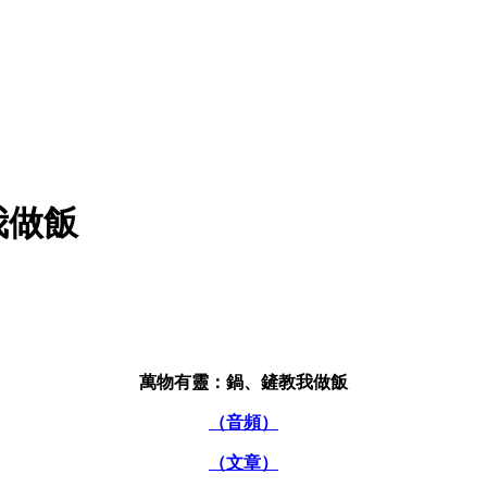
我做飯
萬物有靈：鍋、鏟教我做飯
（音頻）
（文章）