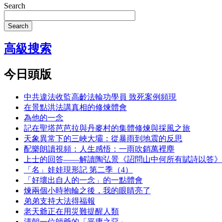
Search
Search
高級搜索
今日頭版
中共違法收監高齡法輪功學員 致死案例頻現
在景點洪法講真相的修煉體會
為他的一念
記在聖塔芭芭拉與丹麥村的集體修煉與採風之旅
天象異常下的三峽大壩：從暴雨到地震的反思
配樂朗讀視頻：人生感悟：一雨吹銷萬裡塵
上士的回答——解讀陶弘景《詔問山中何所有賦詩以答》
「名」娃娃現形記 第二季（4）
「好壞出自人的一念」的一點體會
煉兩個小時抱輪之後，我的眼睛亮了
弟弟支持大法得福報
老天爺正在用災難提醒人類
清朝一位師爺的「平庸之惡」