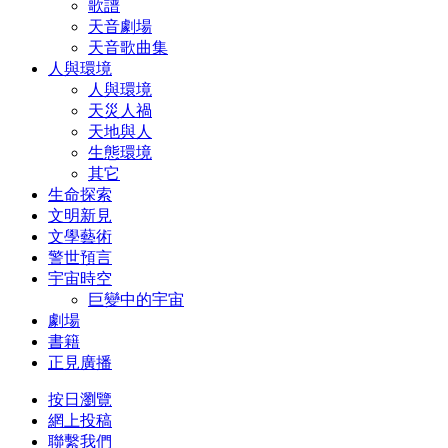
歌譜
天音劇場
天音歌曲集
人與環境
人與環境
天災人禍
天地與人
生態環境
其它
生命探索
文明新見
文學藝術
警世預言
宇宙時空
巨變中的宇宙
劇場
書籍
正見廣播
按日瀏覽
網上投稿
聯繫我們