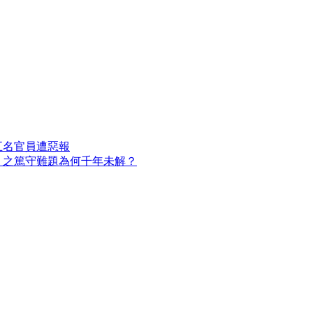
五名官員遭惡報
」之篤守難題為何千年未解？