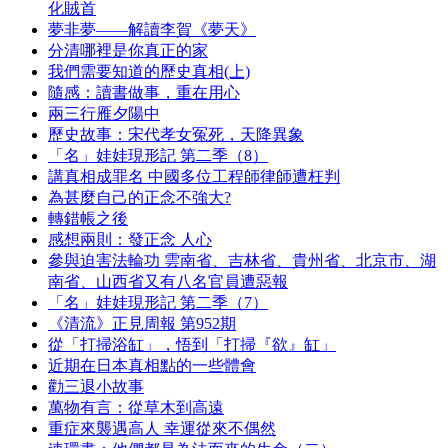
化賊首
夢非夢——解讀李賀《夢天》
分清哪裡是你真正的家
我們需要知道的歷史真相(上)
隨感：讀書做事，重在用心
兩三行雁夕陽中
歷史故事：宋代孝女冤死，天降異象
「名」娃娃現形記 第二季（8）
講真相成罪名 中國多位工程師律師遭枉判
為甚麼自己的正念不強大?
轉錯帳之後
感想兩則：發正念 人心
參與迫害法輪功 雲南省、吉林省、貴州省、北京市、湖
南省、山西省又有八名官員遭惡報
「名」娃娃現形記 第二季（7）
《清流》正見周報 第952期
從「打掃浴缸」，悟到「打掃『欲』缸」
近期在日本真相點的一些體會
勸三退小故事
萬物有言：從草木到高遠
重症來襲遇高人 幸運從來不偶然