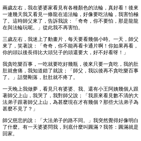
兩歲左右，我在婆婆家看見有各種顏色的法輪，真好看！後來
一連幾天我又看見一條龍在追法輪，好像要吃法輪，我害怕極
了。這時師父來了，告訴我說：「奇奇，你不要怕，那是龍龍
在與法輪玩呢。」從此我不再害怕。
三歲左右，我迷上了動畫片，每天要看幾個小時。一天，師父
來了，笑著說：「奇奇，你不能再看卡通片啊！你如果再看，
你的頭以後長得比大頭兒子的頭還要大，好不好看呀！」
我貪吃樂百事，一吃就要吃好幾瓶，後來只要一貪吃，我的肚
肚就會痛，我知道錯了就說；「師父，我以後再不貪吃樂百事
了。」話聲剛落，肚肚就不疼了。
一天晚上我做夢，看見只有婆婆、我、還有小王阿姨幾個人跟
著師父上山，我哭了，我對師父說；「我原來看見數不清的大
法弟子跟著師父上山，為甚麼現在才有幾個？那些大法弟子為
甚麼不見了？」
師父慈悲的說：「大法弟子的路不同。」我突然覺得好像明白
了什麼。有一天婆婆問我，到底什麼叫圓滿？我答：圓滿就是
回家。