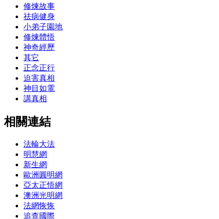
修煉故事
祛病健身
小弟子園地
修煉體悟
神奇經歷
其它
正念正行
迫害真相
神目如電
講真相
相關連結
法輪大法
明慧網
新生網
歐洲圓明網
亞太正悟網
澳洲光明網
法網恢恢
追查國際