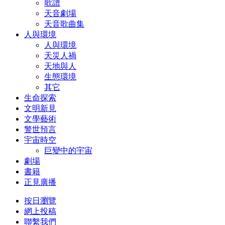
歌譜
天音劇場
天音歌曲集
人與環境
人與環境
天災人禍
天地與人
生態環境
其它
生命探索
文明新見
文學藝術
警世預言
宇宙時空
巨變中的宇宙
劇場
書籍
正見廣播
按日瀏覽
網上投稿
聯繫我們