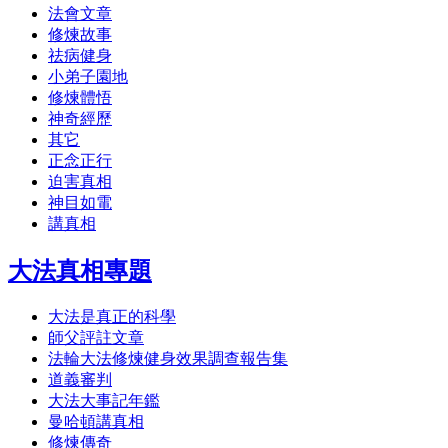
法會文章
修煉故事
祛病健身
小弟子園地
修煉體悟
神奇經歷
其它
正念正行
迫害真相
神目如電
講真相
大法真相專題
大法是真正的科學
師父評註文章
法輪大法修煉健身效果調查報告集
道義審判
大法大事記年鑑
曼哈頓講真相
修煉傳奇