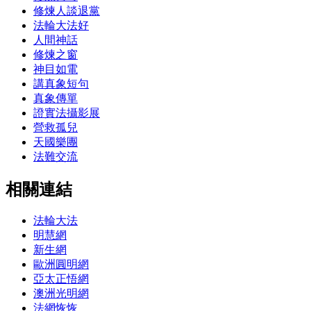
修煉人談退黨
法輪大法好
人間神話
修煉之窗
神目如電
講真象短句
真象傳單
證實法攝影展
營救孤兒
天國樂團
法難交流
相關連結
法輪大法
明慧網
新生網
歐洲圓明網
亞太正悟網
澳洲光明網
法網恢恢