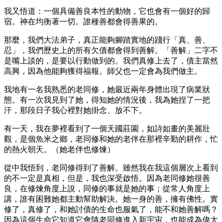
我又悟道：一個具備善良本性的動物，它也會有一個好的歸
宿。神在均衡著一切。誰種善都會得善果的。
那麼，我們大法弟子，真正能夠腳踏實地的踐行「真、善、
忍」，我們歷史上的所有欠債都會得到善解。「善解」二字不
是嘴上談的，是要以行動做到的。我們真修上去了，債主當然
高興，因為他能夠獲得福報。師父也一定會為我們做主。
我地有一名我熟悉的老同修，她最近兩年身體出現了病業狀
態。有一次我見到了她，得知她的情況後，我為她捏了一把
汗，那段日子我心裡對她掛念、放不下。
有一天，我在夢裡看到了一個天國莊園，如詩如畫的美麗壯
觀，是個魚米之鄉，老同修和她的老伴在那裡辛勤的耕作，忙
的熱火朝天。（她老伴也修煉）
從中我悟到，老同修得到了善解。雖然我在我這個層次上看到
的不一定是真相，但是，我也深受啟悟。因為老同修她很善
良，在修煉角度上說，同修的事就是她的事；從常人角度上
講，誰有困難她都主動幫助解決。她一身的善，擁有佛性。實
修了，真修了，和她討債的生命也服氣了，能不和她善解嗎？
因為這個生命它知道它會隨老同修進入新宇宙，也能成為偉大