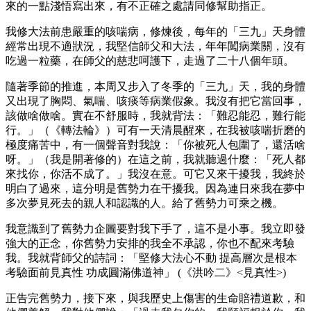
來的一點淺悟寫出來，有不正確之處請同修幫助指正。
我修大法前患嚴重的咳喘病，修煉後，每年的「三九」天身體
經常出現不適狀況，我堅信師父和大法，年年闖病業關，沒有
吃過一粒藥，在師父的慈悲呵護下，走過了二十八個年頭。
隨著季節的推進，本周又步入了冬季的「三九」天，我的身體
又出現了胸悶、氣喘、咳痰等病業假象。我沒有把它當回事，
該做啥做啥。實在不舒服時，我就背法：「難忍能忍，難行能
行。」（《轉法輪》）可有一天清晨醒來，在我被咳喘折磨的
極度痛苦中，有一個聲音對我說：「你被死人包圍了，還活啥
呀。」（我是開著修的）在這之前，我就聽過什麼：「死人都
來找你，你活不成了。」我沒在意。可它又來干擾我，我終於
明白了過來，這分明是舊勢力在干擾我。因為連日來我在夢中
多次夢見死去的親人和認識的人。給了舊勢力可乘之機。
我意識到了舊勢力企圖要對我下手了，這不是小事。我立即發
強大的正念，你舊勢力安排的我全不承認，你也不配來考驗
我。我就背師父的詩詞：「堅修大法心不動 提高層次是根本
考驗面前見真性 功成圓滿佛道神」 (《洪吟二》<見真性>)
正告完舊勢力，接下來，與我歷史上傷害的生命賠禮道歉，和