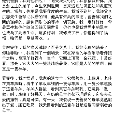
他們善解，我對他們說：「過去我欠你的，我願福報於你。我
是創世主的弟子，今生來到世間，是來這裡助師正法和救度眾
生的。當然，你更是我要救度的生命。我辦不到的，我師父李
洪志先生會幫助我辦的到，他具有崇高的威德，會善解我們之
間的冤緣的。請你們耐心的等待，切莫急。我一定好好修，帶
著眾生和你們隨師回歸天國世界，你們也是我世界中的眾生，
也成為了高級生命。這多好啊！我修成了神，你也得到了福
報，咱們是一舉雙豐收。」
善解完後，我的痛苦減輕了百分之八十。我能安穩的躺著了，
似睡非睡中，我看到了一個場景：我在家裡的羊圈幫助老伴餵
羊之時，發現羊群裡有一隻羊，它頭上頂著一朵花冠，非常好
看、漂亮，它大大的一雙眼睛瞧著我。它哪是人間的羊啊，簡
直是一隻神羊。
看完後，我才悟道，我家的這隻羊，它很善良。上個月，老伴
在買羊羔時，看中了羊販車裡的一隻母羊羔，用一隻公羊羔換
了這隻羊羔。羊羔入群後，看到其它羊羔哺乳，它急得「嗷
嗷」叫，哀嚎了好幾天，有奶的母羊們都不理睬它，它失去母
愛的痛苦，真是可憐。有一天，我發現一隻善良的母羊竟然獻
出了愛，讓它吃奶。我天目看到的這隻羊就是這隻同情弱者的
母羊。