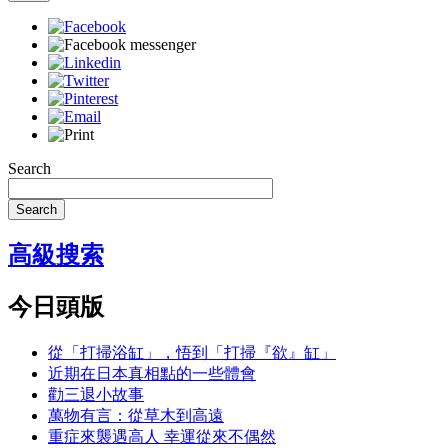
Search
Search
高級搜索
今日頭版
從「打掃浴缸」，悟到「打掃『欲』缸」
近期在日本真相點的一些體會
勸三退小故事
萬物有言：從草木到高遠
重症來襲遇高人 幸運從來不偶然