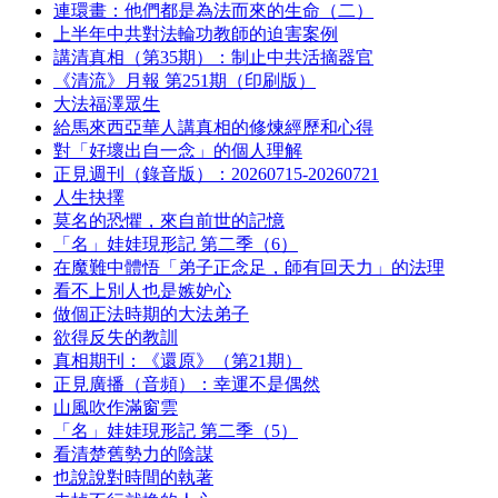
連環畫：他們都是為法而來的生命（二）
上半年中共對法輪功教師的迫害案例
講清真相（第35期）：制止中共活摘器官
《清流》月報 第251期（印刷版）
大法福澤眾生
給馬來西亞華人講真相的修煉經歷和心得
對「好壞出自一念」的個人理解
正見週刊（錄音版）：20260715-20260721
人生抉擇
莫名的恐懼，來自前世的記憶
「名」娃娃現形記 第二季（6）
在魔難中體悟「弟子正念足，師有回天力」的法理
看不上別人也是嫉妒心
做個正法時期的大法弟子
欲得反失的教訓
真相期刊：《還原》（第21期）
正見廣播（音頻）：幸運不是偶然
山風吹作滿窗雲
「名」娃娃現形記 第二季（5）
看清楚舊勢力的陰謀
也說說對時間的執著