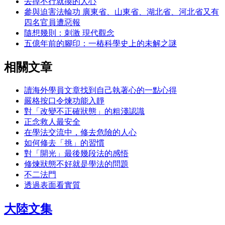
去掉不行就換的人心
參與迫害法輪功 廣東省、山東省、湖北省、河北省又有
四名官員遭惡報
隨想幾則：刺激 現代觀念
五億年前的腳印：一樁科學史上的未解之謎
相關文章
讀海外學員文章找到自己執著心的一點心得
嚴格按口令煉功能入靜
對「改變不正確狀態」的粗淺認識
正念救人最安全
在學法交流中，修去危險的人心
如何修去「挑」的習慣
對「開光」最後幾段法的感悟
修煉狀態不好就是學法的問題
不二法門
透過表面看實質
大陸文集