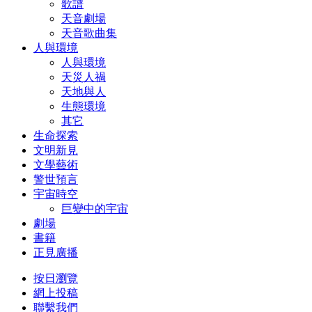
歌譜
天音劇場
天音歌曲集
人與環境
人與環境
天災人禍
天地與人
生態環境
其它
生命探索
文明新見
文學藝術
警世預言
宇宙時空
巨變中的宇宙
劇場
書籍
正見廣播
按日瀏覽
網上投稿
聯繫我們