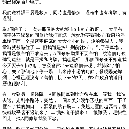
韻已經家喻戶曉了。
我們送神韻日曆是救人，同時也是修煉，過程中也有考驗，有
過關。
舉2個例子：一次去那個最大的城市S市的市政府，一大早有
個平時不聯繫的同修給我打電話，說她做夢看到S市政府的停
車場下面，全是密密麻麻的大大小小的蛇， 說的很嚇人，我
當時就被嚇住了...... 但我還是按計劃前往S市。到了停車場，
我還是很害怕不敢進去，A同修鼓勵我不要害怕，說這個時候
聽到這些，就是干擾和考驗。我想是呀，那個同修並不知道我
今天要去S市政府，怎麼會冒出來這麼個夢呢，我排除了怕
心，去了那個地下停車場。出來停車場的時候，發現陽光燦
爛，心裡已經沒有了害怕，接下來的2天，在S市政府的送日
曆也很順利。
有一次到另一個醫院，A同修開車到地方後在車上等我，我進
去送。走到半路時，突然，一個25美分硬幣形狀的東西一下子
壓在了我的胸口上，緊緊的貼在胸口，我越走壓的越厲害，很
快就幾乎喘不過氣來了...... 我知道干擾來了，很難受， 趕快往
回走，找A同修幫我發正念。