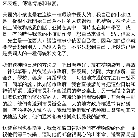
來表達、傳遞情感和關愛。
美國的小孩也是在這樣一種環境中長大的，我自己的小孩也
是。從很小就開始自己為不同的人選禮物、包禮物，在卡片上
寫上問候和感恩的話，並樂在其中，同時也在其中學習、成
長。有的時候我覺的小孩動作慢，想自己來做快一點，但家人
（先生是一位西人）說這種事小孩要自己做，因為他們從小就
要學會想到別人，為別人著想，不能只想到自己，所以這已經
是美國人的一種傳統和文化了。
我們送神韻日曆的方法是，把日曆卷好，放在禮物袋裡，再放
上神韻單張，然後送去市政府、警察局、法院、大的診所、基
金會、學校、藥房、舞蹈學校...... 每個地方送的方法有一點不
同，簡單的說，比如送市政府，我會直接請前台把這些日曆和
神韻單張，送到市長和每個議員的辦公桌上，另一個禮物袋的
日曆送給其他辦公室的人。有時給他們禮物袋時，前台會主動
的說，他們會送到市長辦公室。大的地方政府樓通常有好幾
個，有的樓外人進不去，我就請他們幫忙把神韻日曆帶到其它
的樓給大家，他們通常都會很樂意接受我的請求。
送警察局也很簡單，我會在窗口告訴他們有禮物袋給他們，並
祝他們節日快樂，這時他們都會很開心的出來拿。送警察局是