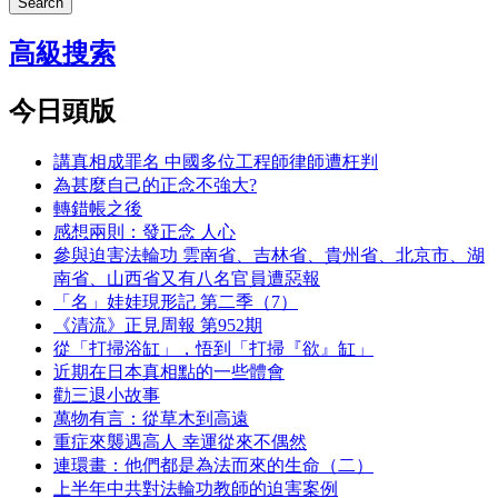
Search
高級搜索
今日頭版
講真相成罪名 中國多位工程師律師遭枉判
為甚麼自己的正念不強大?
轉錯帳之後
感想兩則：發正念 人心
參與迫害法輪功 雲南省、吉林省、貴州省、北京市、湖
南省、山西省又有八名官員遭惡報
「名」娃娃現形記 第二季（7）
《清流》正見周報 第952期
從「打掃浴缸」，悟到「打掃『欲』缸」
近期在日本真相點的一些體會
勸三退小故事
萬物有言：從草木到高遠
重症來襲遇高人 幸運從來不偶然
連環畫：他們都是為法而來的生命（二）
上半年中共對法輪功教師的迫害案例