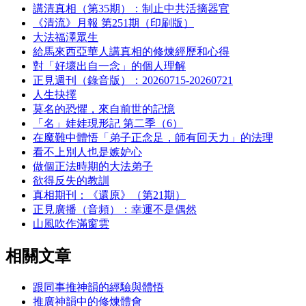
講清真相（第35期）：制止中共活摘器官
《清流》月報 第251期（印刷版）
大法福澤眾生
給馬來西亞華人講真相的修煉經歷和心得
對「好壞出自一念」的個人理解
正見週刊（錄音版）：20260715-20260721
人生抉擇
莫名的恐懼，來自前世的記憶
「名」娃娃現形記 第二季（6）
在魔難中體悟「弟子正念足，師有回天力」的法理
看不上別人也是嫉妒心
做個正法時期的大法弟子
欲得反失的教訓
真相期刊：《還原》（第21期）
正見廣播（音頻）：幸運不是偶然
山風吹作滿窗雲
相關文章
跟同事推神韻的經驗與體悟
推廣神韻中的修煉體會