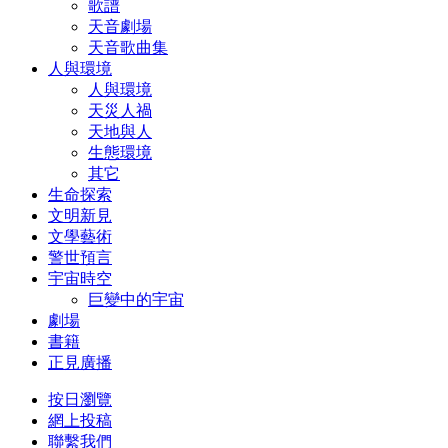
歌譜
天音劇場
天音歌曲集
人與環境
人與環境
天災人禍
天地與人
生態環境
其它
生命探索
文明新見
文學藝術
警世預言
宇宙時空
巨變中的宇宙
劇場
書籍
正見廣播
按日瀏覽
網上投稿
聯繫我們