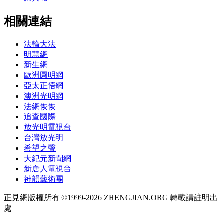
相關連結
法輪大法
明慧網
新生網
歐洲圓明網
亞太正悟網
澳洲光明網
法網恢恢
追查國際
放光明電視台
台灣放光明
希望之聲
大紀元新聞網
新唐人電視台
神韻藝術團
正見網版權所有 ©1999-2026 ZHENGJIAN.ORG 轉載請註明出
處