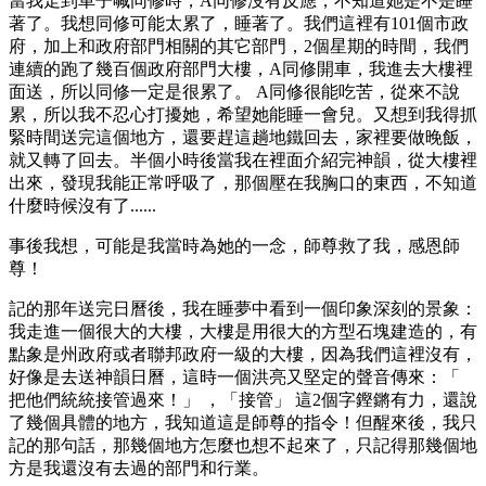
當我走到車子喊同修時，A同修沒有反應，不知道她是不是睡
著了。我想同修可能太累了，睡著了。我們這裡有101個市政
府，加上和政府部門相關的其它部門，2個星期的時間，我們
連續的跑了幾百個政​​府部門大樓，A同修開車，我進去大樓裡
面送，所以同修一定是很累了。 A同修很能吃苦，從來不說
累，所以我不忍心打擾她，希望她能睡一會兒。又想到我得抓
緊時間送完這個地方，還要趕這趟地鐵回去，家裡要做晚飯，
就又轉了回去。半個小時後當我在裡面介紹完神韻，從大樓裡
出來，發現我能正常呼吸了，那個壓在我胸口的東西，不知道
什麼時候沒有了......
事後我想，可能是我當時為她的一念，師尊救了我，感恩師
尊！
記的那年送完日曆後，我在睡夢中看到一個印象深刻的景象：
我走進一個很大的大樓，大樓是用很大的方型石塊建造的，有
點象是州政府或者聯邦政府一級的大樓，因為我們這裡沒有，
好像是去送神韻日曆，這時一個洪亮又堅定的聲音傳來：「
把他們統統接管過來！」 ，「接管」 這2個字鏗鏘有力，還說
了幾個具體的地方，我知道這是師尊的指令！但醒來後，我只
記的那句話，那幾個地方怎麼也想不起來了，只記得那幾個地
方是我還沒有去過的部門和行業。