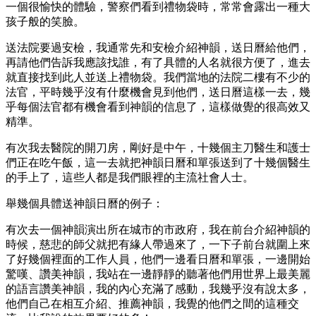
一個很愉快的體驗，警察們看到禮物袋時，常常會露出一種大
孩子般的笑臉。
送法院要過安檢，我通常先和安檢介紹神韻，送日曆給他們，
再請他們告訴我應該找誰，有了具體的人名就很方便了，進去
就直接找到此人並送上禮物袋。我們當地的法院二樓有不少的
法官，平時幾乎沒有什麼機會見到他們，送日曆這樣一去，幾
乎每個法官都有機會看到神韻的信息了，這樣做覺的很高效又
精準。
有次我去醫院的開刀房，剛好是中午，十幾個主刀醫生和護士
們正在吃午飯，這一去就把神韻日曆和單張送到了十幾個醫生
的手上了，這些人都是我們眼裡的主流社會人士。
舉幾個具體送神韻日曆的例子：
有次去一個神韻演出所在城市的市政府，我在前台介紹神韻的
時候，慈悲的師父就把有緣人帶過來了，一下子前台就圍上來
了好幾個裡面的工作人員，他們一邊看日曆和單張，一邊開始
驚嘆、讚美神韻，我站在一邊靜靜的聽著他們用世界上最美麗
的語言讚美神韻，我的內心充滿了感動，我幾乎沒有說太多，
他們自己在相互介紹、推薦神韻，我覺的他們之間的這種交