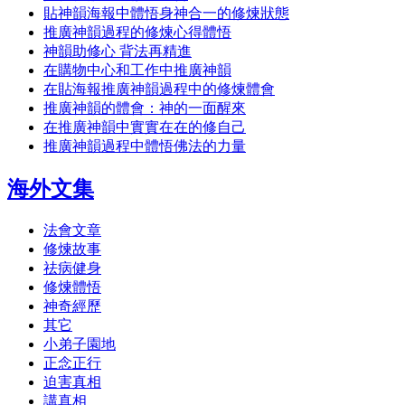
貼神韻海報中體悟身神合一的修煉狀態
推廣神韻過程的修煉心得體悟
神韻助修心 背法再精進
在購物中心和工作中推廣神韻
在貼海報推廣神韻過程中的修煉體會
推廣神韻的體會：神的一面醒來
在推廣神韻中實實在在的修自己
推廣神韻過程中體悟佛法的力量
海外文集
法會文章
修煉故事
祛病健身
修煉體悟
神奇經歷
其它
小弟子園地
正念正行
迫害真相
講真相