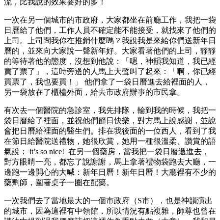
流，比我說的效果要好的多！
一次在另一個城市的市政府，大家都坐在前廳工作，我把一袋
日曆給了他們，工作人員不確定能不能接受，就找來了他們的
上司。上司問我你在推銷什麼嗎？我說我是來給你們送新年日
曆的，並來向大家說一聲新年好。大家看著他們的上司，靜靜
的等待著他的態度，沒想到他說：「嗯，神韻我知道，我已經
買了票了」，這時旁邊的人馬上大聲叫了起來：「啊，你已經
買票了，我也要買！」 他們拿了一袋日曆進去給裡面的人，
另一袋放在了櫃檯外面，給去市政府辦事的市民拿。
有次去一個醫院的急診室，我先排隊，輪到我的時候，我把一
袋日曆給了裡面，並祝他們節日快樂，對方馬上說感謝，並說
會把日曆給裡面的醫生們。排在我後面的一位西人，看到了我
在節日給醫院送禮物，她很欣賞，她用一種很溫柔、讚賞的語
氣說： it’s so nice! 在另一個藥房，當我把一袋日曆遞進去，
對方眼睛一亮，都忘了說謝謝，馬上拿著禮物袋跑去大廳，一
邊跑一邊開心的大喊：新年日曆！新年日曆！大廳裡有不少的
藥劑師，圍著桌子一圈在配藥。
一次我們去了當地最大的一個市政府（S市），也是神韻演出
的城市，因為這裡有中領館，所以情況有點複雜，師尊也曾在