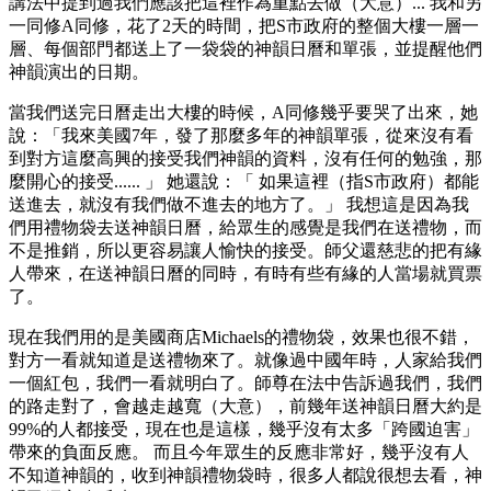
講法中提到過我們應該把這裡作為重點去做（大意）... 我和另
一同修A同修，花了2天的時間，把S市政府的整個大樓一層一
層、每個部門都送上了一袋袋的神韻日曆和單張，並提醒他們
神韻演出的日期。
當我們送完日曆走出大樓的時候，A同修幾乎要哭了出來，她
說：「我來美國7年，發了那麼多年的神韻單張，從來沒有看
到對方這麼高興的接受我們神韻的資料，沒有任何的勉強，那
麼開心的接受...... 」 她還說：「 如果這裡（指S市政府）都能
送進去，就沒有我們做不進去的地方了。」 我想這是因為我
們用禮物袋去送神韻日曆，給眾生的感覺是我們在送禮物，而
不是推銷，所以更容易讓人愉快的接受。師父還慈悲的把有緣
人帶來，在送神韻日曆的同時，有時有些有緣的人當場就買票
了。
現在我們用的是美國商店Michaels的禮物袋，效果也很不錯，
對方一看就知道是送禮物來了。就像過中國年時，人家給我們
一個紅包，我們一看就明白了。師尊在法中告訴過我們，我們
的路走對了，會越走越寬（大意），前幾年送神韻日曆大約是
99%的人都接受，現在也是這樣，幾乎沒有太多「跨國迫害」
帶來的負面反應。 而且今年眾生的反應非常好，幾乎沒有人
不知道神韻的，收到神韻禮物袋時，很多人都說很想去看，神