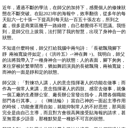
近年，通過不斷的學法，在師父的加持下，感覺個人的修煉狀
態在不斷突破。在貼2023年的海報中，效率翻倍，從多年的每
天貼六~七十張一下提高到每天貼一百五十張左右，所到之
處，很多是商業區幾乎一路綠燈，自己都覺得不可思議。我悟
到，是師父往上拔我，法打開了我的智慧，出現了身神合一的
狀態。
不知道什麼時候，師父打給我腦中兩句詩：「長裙飄飛腳下
靜 兩袖寬旋停如定」(《洪吟五》-<神在舞 >)。我明白，師父
的法將我帶入了一種身神合一的狀態：人的表面，腳下匆匆，
來往穿梭於繁華鬧市，猶如舞蹈演員的長裙飄飛，兩袖寬旋；
而神的一面是靜和定的狀態。
師父說：「對煉功人講，人的意念指揮著人的功能在做事；而
作為一個常人來講，意念指揮著人的四肢、感官去做事，就像
一個工廠的生產辦公室、廠長辦公室發出指令，具體各個職能
部門各行其事。」（《轉法輪》）當自己神的一面起主導作用
的時候，功能會運用自如，就能抑制常人的不好思想，那局面
完全是由自己主導，而且對方會很高興接受貼海報的請求，甚
至無需多少語音，那種默契是一種妙不可言的狀態。