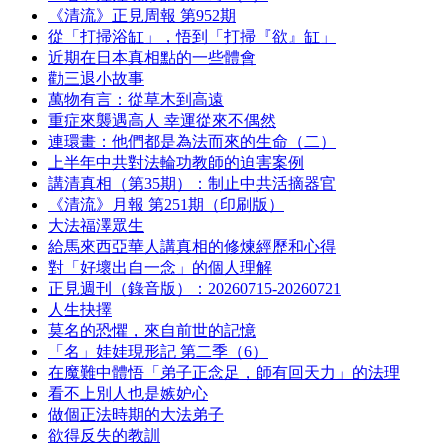
《清流》正見周報 第952期
從「打掃浴缸」，悟到「打掃『欲』缸」
近期在日本真相點的一些體會
勸三退小故事
萬物有言：從草木到高遠
重症來襲遇高人 幸運從來不偶然
連環畫：他們都是為法而來的生命（二）
上半年中共對法輪功教師的迫害案例
講清真相（第35期）：制止中共活摘器官
《清流》月報 第251期（印刷版）
大法福澤眾生
給馬來西亞華人講真相的修煉經歷和心得
對「好壞出自一念」的個人理解
正見週刊（錄音版）：20260715-20260721
人生抉擇
莫名的恐懼，來自前世的記憶
「名」娃娃現形記 第二季（6）
在魔難中體悟「弟子正念足，師有回天力」的法理
看不上別人也是嫉妒心
做個正法時期的大法弟子
欲得反失的教訓