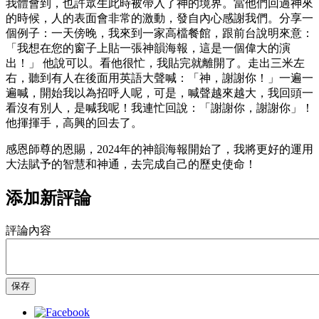
我體會到，也許眾生此時被帶入了神的境界。當他們回過神來
的時候，人的表面會非常的激動，發自內心感謝我們。分享一
個例子：一天傍晚，我來到一家高檔餐館，跟前台說明來意：
「我想在您的窗子上貼一張神韻海報，這是一個偉大的演
出！」 他說可以。看他很忙，我貼完就離開了。走出三米左
右，聽到有人在後面用英語大聲喊：「神，謝謝你！」一遍一
遍喊，開始我以為招呼人呢，可是，喊聲越來越大，我回頭一
看沒有別人，是喊我呢！我連忙回說：「謝謝你，謝謝你」！
他揮揮手，高興的回去了。
感恩師尊的恩賜，2024年的神韻海報開始了，我將更好的運用
大法賦予的智慧和神通，去完成自己的歷史使命！
添加新評論
評論內容
保存