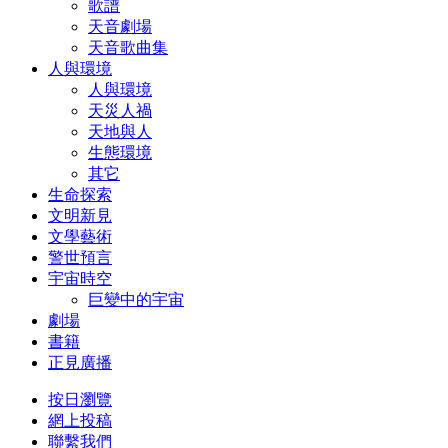
歌譜
天音劇場
天音歌曲集
人與環境
人與環境
天災人禍
天地與人
生態環境
其它
生命探索
文明新見
文學藝術
警世預言
宇宙時空
巨變中的宇宙
劇場
書籍
正見廣播
按日瀏覽
網上投稿
聯繫我們