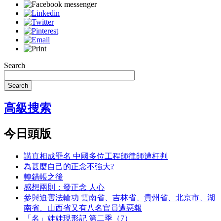
Search
Search
高級搜索
今日頭版
講真相成罪名 中國多位工程師律師遭枉判
為甚麼自己的正念不強大?
轉錯帳之後
感想兩則：發正念 人心
參與迫害法輪功 雲南省、吉林省、貴州省、北京市、湖
南省、山西省又有八名官員遭惡報
「名」娃娃現形記 第二季（7）