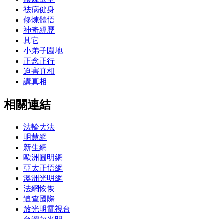
祛病健身
修煉體悟
神奇經歷
其它
小弟子園地
正念正行
迫害真相
講真相
相關連結
法輪大法
明慧網
新生網
歐洲圓明網
亞太正悟網
澳洲光明網
法網恢恢
追查國際
放光明電視台