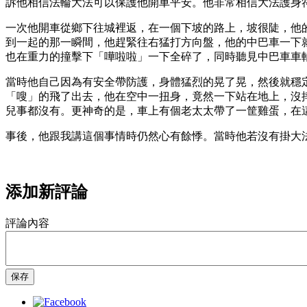
訴他相信法輪大法可以保護他開車平安。他非常相信大法護身
一次他開車從鄉下往城裡返，在一個下坡的路上，坡很陡，他
到一起的那一瞬間，他趕緊往右猛打方向盤，他的中巴車一下
也在重力的撞擊下「嘩啦啦」一下全碎了，同時聽見中巴車車
當時他自己因為有安全帶防護，身體猛烈的晃了晃，然後就穩
「嗖」的飛了出去，他在空中一扭身，竟然一下站在地上，沒
兒事都沒有。更神奇的是，車上有個老太太帶了一筐雞蛋，在
事後，他跟我講這個事情時仍然心有餘悸。當時他若沒有掛大
添加新評論
評論內容
保存