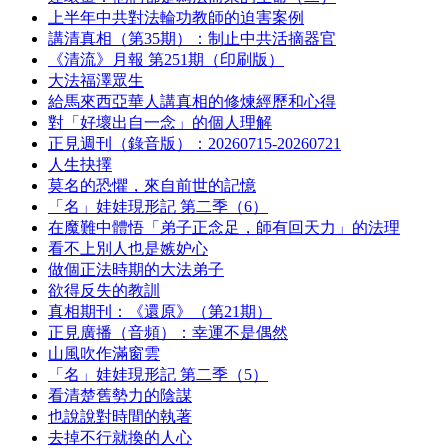
上半年中共對法輪功教師的迫害案例
講清真相（第35期）：制止中共活摘器官
《清流》月報 第251期（印刷版）
大法福澤眾生
給馬來西亞華人講真相的修煉經歷和心得
對「好壞出自一念」的個人理解
正見週刊（錄音版）：20260715-20260721
人生抉擇
莫名的恐懼，來自前世的記憶
「名」娃娃現形記 第二季（6）
在魔難中體悟「弟子正念足，師有回天力」的法理
看不上別人也是嫉妒心
做個正法時期的大法弟子
欲得反失的教訓
真相期刊：《還原》（第21期）
正見廣播（音頻）：幸運不是偶然
山風吹作滿窗雲
「名」娃娃現形記 第二季（5）
看清楚舊勢力的陰謀
也說說對時間的執著
去掉不行就換的人心