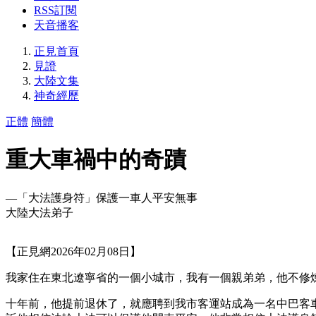
RSS訂閱
天音播客
正見首頁
見證
大陸文集
神奇經歷
正體
簡體
重大車禍中的奇蹟
—「大法護身符」保護一車人平安無事
大陸大法弟子
【正見網2026年02月08日】
我家住在東北遼寧省的一個小城市，我有一個親弟弟，他不修
十年前，他提前退休了，就應聘到我市客運站成為一名中巴客