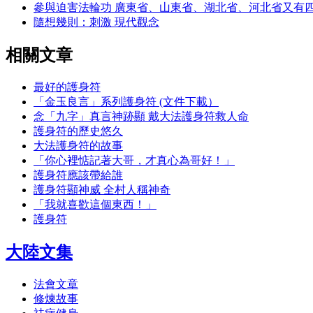
參與迫害法輪功 廣東省、山東省、湖北省、河北省又有
隨想幾則：刺激 現代觀念
相關文章
最好的護身符
「金玉良言」系列護身符 (文件下載）
念「九字」真言神跡顯 戴大法護身符救人命
護身符的歷史悠久
大法護身符的故事
「你心裡惦記著大哥，才真心為哥好！」
護身符應該帶給誰
護身符顯神威 全村人稱神奇
「我就喜歡這個東西！」
護身符
大陸文集
法會文章
修煉故事