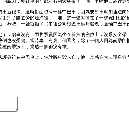
符的威力，就在車的前部左右兩邊各掛了一個，平時他口袋裡還
的車速很快。這時對面也有一輛中巴車，因為要超車就加速逆向
就衝到了國道旁的邊溝裡，「哐」的一聲就撞在了一棵碗口粗的
軸「咔吧」一聲就斷了（事後公司檢查車輛時發現，這輛中巴車
定了，啥事沒有。而售票員因為坐在前方的座位上，沒系安全帶
摔倒也沒受傷。當時車上有幾十個乘客，除了一個人因為衝擊的
這種衝擊波下，竟然一個都沒有壞。
法護身符在中巴車上，估計將車毀人亡，他非常感謝大法護身符