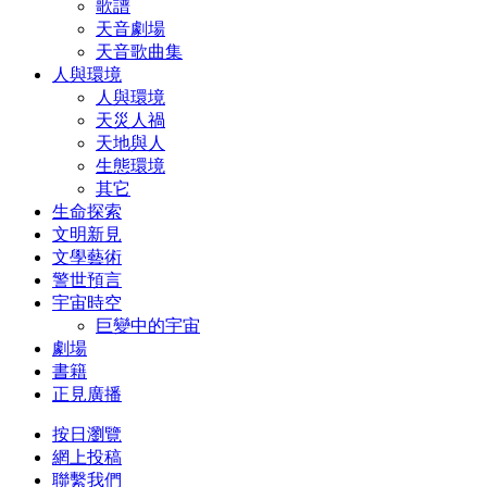
歌譜
天音劇場
天音歌曲集
人與環境
人與環境
天災人禍
天地與人
生態環境
其它
生命探索
文明新見
文學藝術
警世預言
宇宙時空
巨變中的宇宙
劇場
書籍
正見廣播
按日瀏覽
網上投稿
聯繫我們