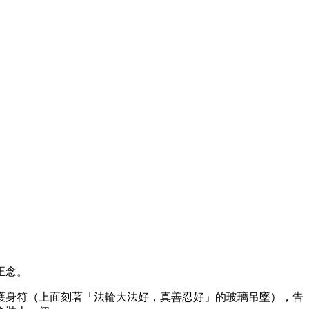
正念。
護身符（上面刻著「法輪大法好，真善忍好」的玻璃吊墜），告