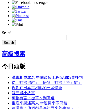
Search
Search
高級搜索
今日頭版
講真相成罪名 中國多位工程師律師遭枉判
從「打掃浴缸」，悟到「打掃『欲』缸」
近期在日本真相點的一些體會
勸三退小故事
萬物有言：從草木到高遠
重症來襲遇高人 幸運從來不偶然
連環畫：他們都是為法而來的生命（二）