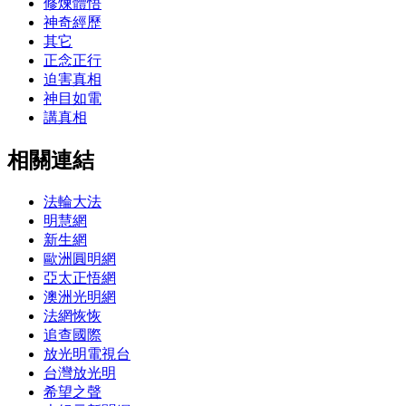
修煉體悟
神奇經歷
其它
正念正行
迫害真相
神目如電
講真相
相關連結
法輪大法
明慧網
新生網
歐洲圓明網
亞太正悟網
澳洲光明網
法網恢恢
追查國際
放光明電視台
台灣放光明
希望之聲