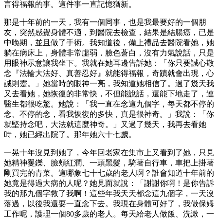
言得福報的事。這件事一直記憶猶新。
那是十年前的一天，我有一個同事，也是我最要好的一個朋
友，突然感覺身體不適，到醫院去檢查，結果是結腸癌，已是
中晚期，並且做了手術。我知道後，備上禮品去醫院看她，她
躺在病床上，身體非常虛弱，臉色蒼白，沒有力氣說話，只是
用眼神示意讓我坐下。我就在她耳邊告訴她：「你只要誠心敬
念『法輪大法好、真善忍好』就能得福報，奇蹟就會出現，心
誠則靈。」她當時的眼神一亮，我知道她相信了。過了幾天我
又去看她，她恢復的非常快，不但能說話，還能下地走了，連
醫生都很吃驚。她說：「我一直在念這九個字，每天都不停的
念、不停的念，看我恢復的多快，真是很神奇。」我說：「你
就堅持念吧，大法就這麼神奇。」又過了幾天，我再去看她
時，她已經出院了。那年她六十七歲。
一晃十年沒見到她了，今年回老家在集市上又看到了她，只見
她精神矍鑠、臉頰紅潤、一頭黑髮，騎著自行車，車把上掛著
剛買完的青菜。這哪象七十七歲的老人啊？誰會知道十年前的
她竟是得過大病的人呢？她見面就說：「謝謝你啊！是你告訴
我的那九個字救了我啊！這些年我天天都念這九個字，一天沒
落過，以後我還要一直念下去。我現在身體可好了，我做保姆
工作呢，護理一個80多歲的老人。每天給老人做飯、洗漱，一