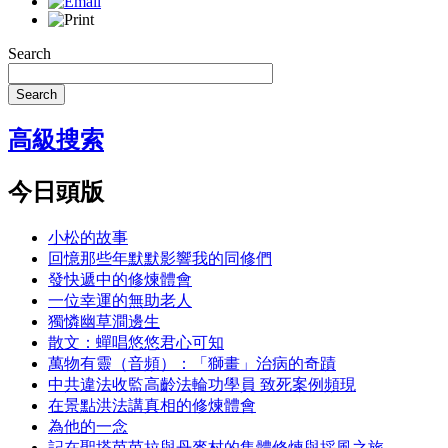
Search
Search
高級搜索
今日頭版
小松的故事
回憶那些年默默影響我的同修們
發快遞中的修煉體會
一位幸運的無助老人
獨憐幽草澗邊生
散文：蟬唱悠悠君心可知
萬物有靈（音頻）：「獅畫」治病的奇蹟
中共違法收監高齡法輪功學員 致死案例頻現
在景點洪法講真相的修煉體會
為他的一念
記在聖塔芭芭拉與丹麥村的集體修煉與採風之旅