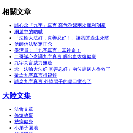
相關文章
誠心念「九字」真言 高危孕婦兩次順利剖產
網遊中的吶喊
「法輪大法好，真善忍好！」讓我闖過生死關
信師信法堅定正念
保潔員：「九字真言」真神奇！
二哥誠心念誦九字真言 腦出血恢復健康
九字真言威力無邊
念「法輪大法好 真善忍好」兩位癌病人得救了
敬念九字真言得福報
誠念九字真言 外掉腸子的傷口癒合了
大陸文集
法會文章
修煉故事
祛病健身
小弟子園地