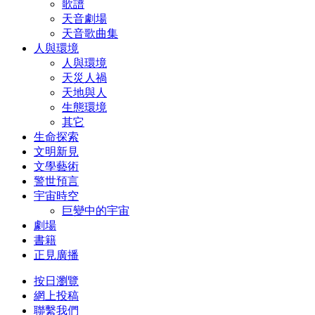
歌譜
天音劇場
天音歌曲集
人與環境
人與環境
天災人禍
天地與人
生態環境
其它
生命探索
文明新見
文學藝術
警世預言
宇宙時空
巨變中的宇宙
劇場
書籍
正見廣播
按日瀏覽
網上投稿
聯繫我們