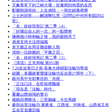
天象異常下的三峽大壩：從暴雨到地震的反思
配樂朗讀視頻：人生感悟：一雨吹銷萬裡塵
上士的回答——解讀陶弘景《詔問山中何所有賦詩以
答》
「名」娃娃現形記 第二季（4）
「好壞出自人的一念」的一點體會
煉兩個小時抱輪之後，我的眼睛亮了
弟弟支持大法得福報
老天爺正在用災難提醒人類
清朝一位師爺的「平庸之惡」
「名」娃娃現形記 第二季（3）
《清流》正見周報 第951期
7.20反迫害日之前 長春大肆綁架法輪功學員
組圖：多國政要聲援法輪功反迫害27周年（下）
銀河系中光彩奪目的「吊燈」
「正法口訣」在監獄裡飄揚
「現在是『法輪』時代」
重慶山體崩塌的警示
催眠回溯療法：三世姻緣，今生再續
參與迫害法輪功 廣東省、江西省、河南省、山西省又有
五名官員遭惡報