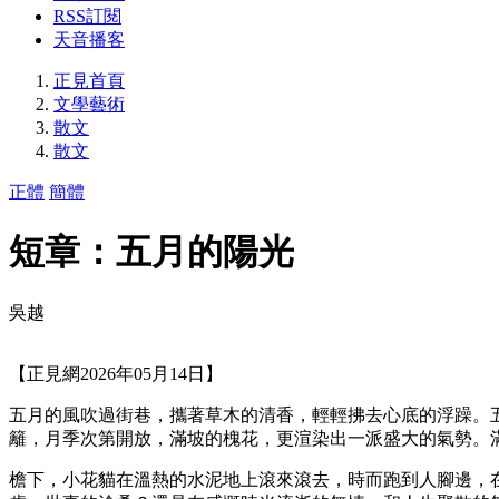
RSS訂閱
天音播客
正見首頁
文學藝術
散文
散文
正體
簡體
短章：五月的陽光
吳越
【正見網2026年05月14日】
五月的風吹過街巷，攜著草木的清香，輕輕拂去心底的浮躁。
籬，月季次第開放，滿坡的槐花，更渲染出一派盛大的氣勢。
檐下，小花貓在溫熱的水泥地上滾來滾去，時而跑到人腳邊，