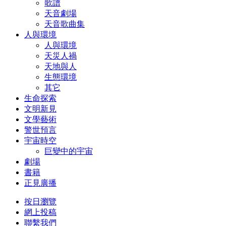
歌譜
天音劇場
天音歌曲集
人與環境
人與環境
天災人禍
天地與人
生態環境
其它
生命探索
文明新見
文學藝術
警世預言
宇宙時空
巨變中的宇宙
劇場
書籍
正見廣播
按日瀏覽
網上投稿
聯繫我們