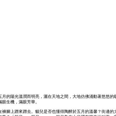
五月的陽光溫潤而明亮，灑在天地之間，大地仿佛涌動著悠悠的
滿眼生機，滿眼芳華。
在褲腳上蹭來蹭去。貓兒是否也懂得陶醉於五月的溫馨？街邊的