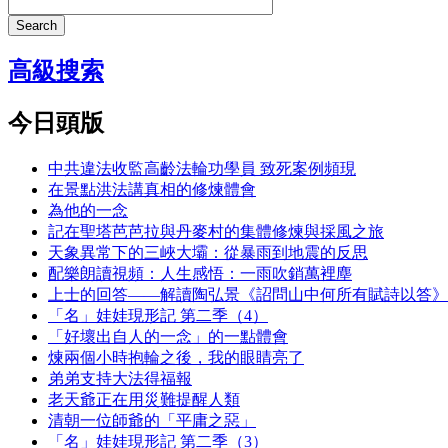
Search
高級搜索
今日頭版
中共違法收監高齡法輪功學員 致死案例頻現
在景點洪法講真相的修煉體會
為他的一念
記在聖塔芭芭拉與丹麥村的集體修煉與採風之旅
天象異常下的三峽大壩：從暴雨到地震的反思
配樂朗讀視頻：人生感悟：一雨吹銷萬裡塵
上士的回答——解讀陶弘景《詔問山中何所有賦詩以答》
「名」娃娃現形記 第二季（4）
「好壞出自人的一念」的一點體會
煉兩個小時抱輪之後，我的眼睛亮了
弟弟支持大法得福報
老天爺正在用災難提醒人類
清朝一位師爺的「平庸之惡」
「名」娃娃現形記 第二季（3）