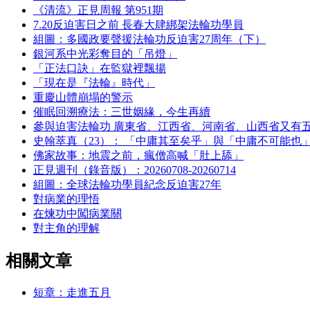
《清流》正見周報 第951期
7.20反迫害日之前 長春大肆綁架法輪功學員
組圖：多國政要聲援法輪功反迫害27周年（下）
銀河系中光彩奪目的「吊燈」
「正法口訣」在監獄裡飄揚
「現在是『法輪』時代」
重慶山體崩塌的警示
催眠回溯療法：三世姻緣，今生再續
參與迫害法輪功 廣東省、江西省、河南省、山西省又有
史翰萃真（23）： 「中庸其至矣乎」與「中庸不可能也
佛家故事：地震之前，瘋僧高喊「肚上舔」
正見週刊（錄音版）：20260708-20260714
組圖：全球法輪功學員紀念反迫害27年
對病業的理悟
在煉功中闖病業關
對主角的理解
相關文章
短章：走進五月