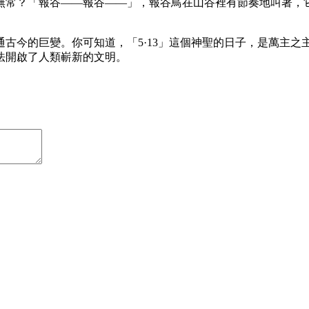
無常？「報谷——報谷——」，報谷鳥在山谷裡有節奏地叫著，
古今的巨變。你可知道，「5·13」這個神聖的日子，是萬主
法開啟了人類嶄新的文明。