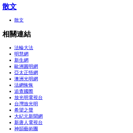
散文
散文
相關連結
法輪大法
明慧網
新生網
歐洲圓明網
亞太正悟網
澳洲光明網
法網恢恢
追查國際
放光明電視台
台灣放光明
希望之聲
大紀元新聞網
新唐人電視台
神韻藝術團