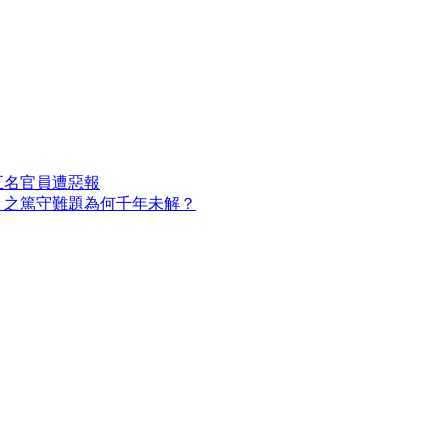
五名官員遭惡報
」之篤守難題為何千年未解？