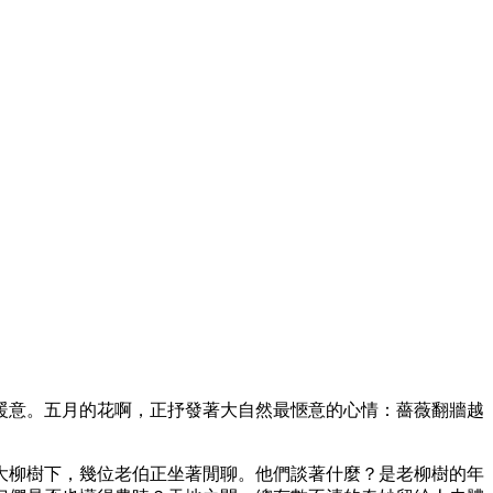
暖意。五月的花啊，正抒發著大自然最愜意的心情：薔薇翻牆越
大柳樹下，幾位老伯正坐著閒聊。他們談著什麼？是老柳樹的年