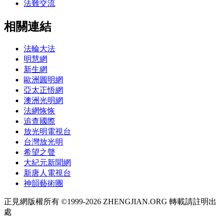
法難交流
相關連結
法輪大法
明慧網
新生網
歐洲圓明網
亞太正悟網
澳洲光明網
法網恢恢
追查國際
放光明電視台
台灣放光明
希望之聲
大紀元新聞網
新唐人電視台
神韻藝術團
正見網版權所有 ©1999-2026 ZHENGJIAN.ORG 轉載請註明出
處