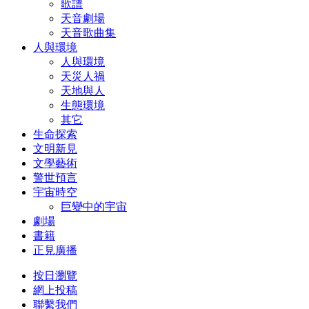
歌譜
天音劇場
天音歌曲集
人與環境
人與環境
天災人禍
天地與人
生態環境
其它
生命探索
文明新見
文學藝術
警世預言
宇宙時空
巨變中的宇宙
劇場
書籍
正見廣播
按日瀏覽
網上投稿
聯繫我們