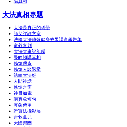
講真相
大法真相專題
大法是真正的科學
師父評註文章
法輪大法修煉健身效果調查報告集
道義審判
大法大事記年鑑
曼哈頓講真相
修煉傳奇
修煉人談退黨
法輪大法好
人間神話
修煉之窗
神目如電
講真象短句
真象傳單
證實法攝影展
營救孤兒
天國樂團