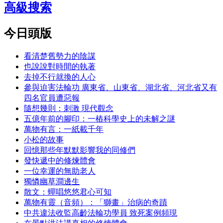
高級搜索
今日頭版
看清楚舊勢力的陰謀
也說說對時間的執著
去掉不行就換的人心
參與迫害法輪功 廣東省、山東省、湖北省、河北省又有
四名官員遭惡報
隨想幾則：刺激 現代觀念
五億年前的腳印：一樁科學史上的未解之謎
萬物有言：一紙載千年
小松的故事
回憶那些年默默影響我的同修們
發快遞中的修煉體會
一位幸運的無助老人
獨憐幽草澗邊生
散文：蟬唱悠悠君心可知
萬物有靈（音頻）：「獅畫」治病的奇蹟
中共違法收監高齡法輪功學員 致死案例頻現