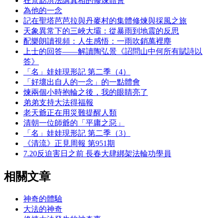
在景點洪法講真相的修煉體會
為他的一念
記在聖塔芭芭拉與丹麥村的集體修煉與採風之旅
天象異常下的三峽大壩：從暴雨到地震的反思
配樂朗讀視頻：人生感悟：一雨吹銷萬裡塵
上士的回答——解讀陶弘景《詔問山中何所有賦詩以
答》
「名」娃娃現形記 第二季（4）
「好壞出自人的一念」的一點體會
煉兩個小時抱輪之後，我的眼睛亮了
弟弟支持大法得福報
老天爺正在用災難提醒人類
清朝一位師爺的「平庸之惡」
「名」娃娃現形記 第二季（3）
《清流》正見周報 第951期
7.20反迫害日之前 長春大肆綁架法輪功學員
相關文章
神奇的體驗
大法的神奇