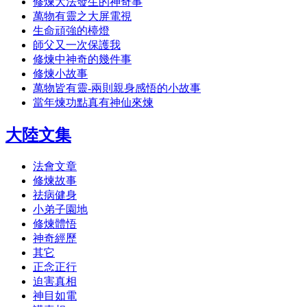
修煉大法發生的神奇事
萬物有靈之大屏電視
生命頑強的檯燈
師父又一次保護我
修煉中神奇的幾件事
修煉小故事
萬物皆有靈-兩則親身感悟的小故事
當年煉功點真有神仙來煉
大陸文集
法會文章
修煉故事
祛病健身
小弟子園地
修煉體悟
神奇經歷
其它
正念正行
迫害真相
神目如電