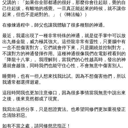
父講的：「如果你全部都通的很好，那麼你會往起顛，覺的自
己往起拔，有離地的感覺。一旦真正能起來的時候，就不讓你
起來，但也不是絕對的。」（《轉法輪》）
在修煉過程中，師父也讓我體驗了很多種類的神通。
最近，我還出現了一種非常特殊的神通，就是從手掌中可以放
出九條金龍，威力極其強大。這些龍非常有靈性，只要腦中有
一念不想傷害對方，它們就會停下來，只是圍繞並控制對方，
不讓對方的神通發揮作用。這種神通很像我們在電影裡看到的
「降龍十八掌」。我理解到，當我們的心性越高時，發出的神
通就會越強，同時我們也能守住心性，不會無意中傷害別人。
睡覺時，也有一些人想來找我比試。因為不想傷害他們，所以
我通常都選擇迴避。
這段時間我也更加注意修口，因為很多事情當我無意中說出來
之後，後來竟然都成了現實。
我寫出這些分享，只是想證實法。也希望同修們更加重視發正
念清除邪惡。
如有不當之處，請同修慈悲指正！