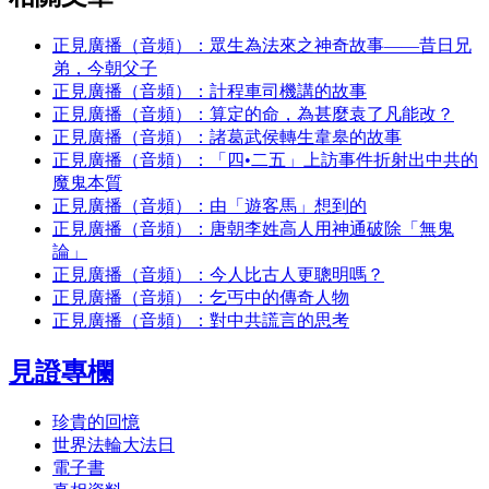
正見廣播（音頻）：眾生為法來之神奇故事——昔日兄
弟，今朝父子
正見廣播（音頻）：計程車司機講的故事
正見廣播（音頻）：算定的命，為甚麼袁了凡能改？
正見廣播（音頻）：諸葛武侯轉生韋皋的故事
正見廣播（音頻）：「四•二五」上訪事件折射出中共的
魔鬼本質
正見廣播（音頻）：由「遊客馬」想到的
正見廣播（音頻）：唐朝李姓高人用神通破除「無鬼
論」
正見廣播（音頻）：今人比古人更聰明嗎？
正見廣播（音頻）：乞丐中的傳奇人物
正見廣播（音頻）：對中共謊言的思考
見證專欄
珍貴的回憶
世界法輪大法日
電子書