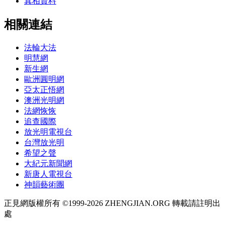
真相資料
相關連結
法輪大法
明慧網
新生網
歐洲圓明網
亞太正悟網
澳洲光明網
法網恢恢
追查國際
放光明電視台
台灣放光明
希望之聲
大紀元新聞網
新唐人電視台
神韻藝術團
正見網版權所有 ©1999-2026 ZHENGJIAN.ORG 轉載請註明出
處