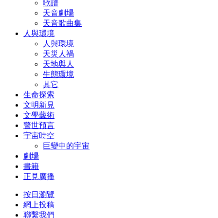
歌譜
天音劇場
天音歌曲集
人與環境
人與環境
天災人禍
天地與人
生態環境
其它
生命探索
文明新見
文學藝術
警世預言
宇宙時空
巨變中的宇宙
劇場
書籍
正見廣播
按日瀏覽
網上投稿
聯繫我們