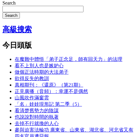
Search
Search
高級搜索
今日頭版
在魔難中體悟「弟子正念足，師有回天力」的法理
看不上別人也是嫉妒心
做個正法時期的大法弟子
欲得反失的教訓
真相期刊：《還原》（第21期）
正見廣播（音頻）：幸運不是偶然
山風吹作滿窗雲
「名」娃娃現形記 第二季（5）
看清楚舊勢力的陰謀
也說說對時間的執著
去掉不行就換的人心
參與迫害法輪功 廣東省、山東省、湖北省、河北省又有
四名官員遭惡報