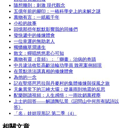
隨想幾則：刺激 現代觀念
五億年前的腳印：一樁科學史上的未解之謎
萬物有言：一紙載千年
小松的故事
回憶那些年默默影響我的同修們
發快遞中的修煉體會
一位幸運的無助老人
獨憐幽草澗邊生
散文：蟬唱悠悠君心可知
萬物有靈（音頻）：「獅畫」治病的奇蹟
中共違法收監高齡法輪功學員 致死案例頻現
在景點洪法講真相的修煉體會
為他的一念
記在聖塔芭芭拉與丹麥村的集體修煉與採風之旅
天象異常下的三峽大壩：從暴雨到地震的反思
配樂朗讀視頻：人生感悟：一雨吹銷萬裡塵
上士的回答——解讀陶弘景《詔問山中何所有賦詩以
答》
「名」娃娃現形記 第二季（4）
相關文章