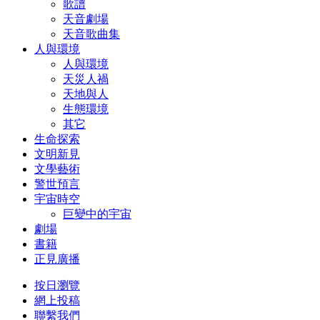
歌譜
天音劇場
天音歌曲集
人與環境
人與環境
天災人禍
天地與人
生態環境
其它
生命探索
文明新見
文學藝術
警世預言
宇宙時空
巨變中的宇宙
劇場
書籍
正見廣播
按日瀏覽
網上投稿
聯繫我們