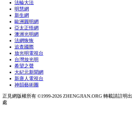
法輪大法
明慧網
新生網
歐洲圓明網
亞太正悟網
澳洲光明網
法網恢恢
追查國際
放光明電視台
台灣放光明
希望之聲
大紀元新聞網
新唐人電視台
神韻藝術團
正見網版權所有 ©1999-2026 ZHENGJIAN.ORG 轉載請註明出
處