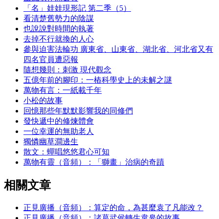
「名」娃娃現形記 第二季（5）
看清楚舊勢力的陰謀
也說說對時間的執著
去掉不行就換的人心
參與迫害法輪功 廣東省、山東省、湖北省、河北省又有
四名官員遭惡報
隨想幾則：刺激 現代觀念
五億年前的腳印：一樁科學史上的未解之謎
萬物有言：一紙載千年
小松的故事
回憶那些年默默影響我的同修們
發快遞中的修煉體會
一位幸運的無助老人
獨憐幽草澗邊生
散文：蟬唱悠悠君心可知
萬物有靈（音頻）：「獅畫」治病的奇蹟
相關文章
正見廣播（音頻）：算定的命，為甚麼袁了凡能改？
正見廣播（音頻）：諸葛武侯轉生韋皋的故事