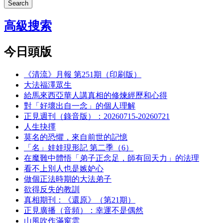
Search
高級搜索
今日頭版
《清流》月報 第251期（印刷版）
大法福澤眾生
給馬來西亞華人講真相的修煉經歷和心得
對「好壞出自一念」的個人理解
正見週刊（錄音版）：20260715-20260721
人生抉擇
莫名的恐懼，來自前世的記憶
「名」娃娃現形記 第二季（6）
在魔難中體悟「弟子正念足，師有回天力」的法理
看不上別人也是嫉妒心
做個正法時期的大法弟子
欲得反失的教訓
真相期刊：《還原》（第21期）
正見廣播（音頻）：幸運不是偶然
山風吹作滿窗雲