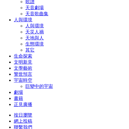
歌譜
天音劇場
天音歌曲集
人與環境
人與環境
天災人禍
天地與人
生態環境
其它
生命探索
文明新見
文學藝術
警世預言
宇宙時空
巨變中的宇宙
劇場
書籍
正見廣播
按日瀏覽
網上投稿
聯繫我們