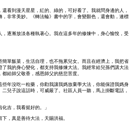
，還看到漫天星星，紅的、綠的，可好看了。我就問身邊的人，
轉，非常美妙。《轉法輪》書中的字，會變顏色，還會動，連標
人，逐漸放淡各種執著心。我在這多年的修煉中，身心愉悅，受
些簡單飯菜，生活自理，也不拖累兒女。而且在經濟上，我把省
證了我的身心變化，都支持我修煉大法。我經常給兒孫們講大法
，都給師父敬香，感恩師父的慈悲苦度。
這些年沒吃一粒藥，你勸我讓我媽放棄學大法，你能保證我媽身
」二兒子說這話時，可威嚴了。社區人員一聽，馬上掛斷電話，
凶化吉，我看挺好的。」
留下，真是善待大法，天賜洪福。