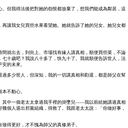
心。但我得法後把對她的怨恨都放棄了，想我們能成為鄰居，這
，再讓我女兒買些水果看望她。她就告訴了她的兒女。她兒女都
時間就出去，到街上、市場找有緣人講真相，順便買些菜，不論
，七十歲吧？我說八十多了，快九十了。我就順便告訴世人，法
平安的未來。
退過多少世人，但深知，我的一切講真相和勸退，都是師父在幫
根本不動心。
。其中一個老太太拿過我手裡的掛墜兒——我以前給她講過真相
好幾個人退出邪黨組織，得救了。我跟老太太說：「你做好事，
有做得更好，才不愧為師父的真修弟子。