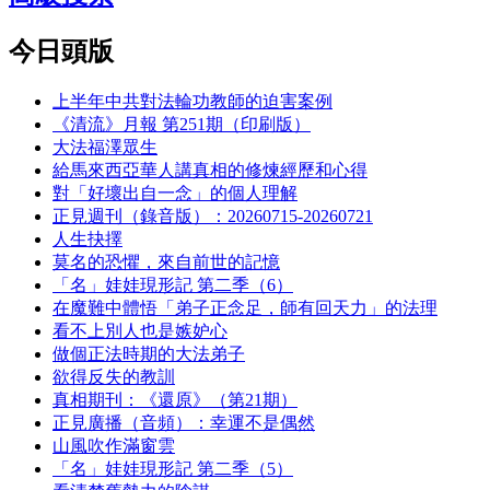
今日頭版
上半年中共對法輪功教師的迫害案例
《清流》月報 第251期（印刷版）
大法福澤眾生
給馬來西亞華人講真相的修煉經歷和心得
對「好壞出自一念」的個人理解
正見週刊（錄音版）：20260715-20260721
人生抉擇
莫名的恐懼，來自前世的記憶
「名」娃娃現形記 第二季（6）
在魔難中體悟「弟子正念足，師有回天力」的法理
看不上別人也是嫉妒心
做個正法時期的大法弟子
欲得反失的教訓
真相期刊：《還原》（第21期）
正見廣播（音頻）：幸運不是偶然
山風吹作滿窗雲
「名」娃娃現形記 第二季（5）