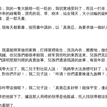
目」寫的一隻大眼睛一眨一眨的，我切實感受到了，而且一打坐
串串的綠葡萄，漂亮的花、草、樹木，仙女飛天，大小法輪的旋
書，是一部天書。
，我每天都看書，按照書中講的，以「真善忍」為要求做一個好
。我還能簡單做些家務，打掃屋裡衛生，洗洗內衣，擦擦地，做
我錢。但兒孫們都很孝順我，經常買些吃的東西送來。兒孫們見
們講明慧期刊裡的真實故事。兒孫們通過我講的故事，每當年節
我學大法了。我二兒子對社區人說：「我媽學大法身體可好了，
，對你們不好！」我二兒子說：「咋滴！你們還要株連九族啊？
你咋帶這個呢？」我二兒子說：「真善忍多好呀！能保平安，逢
果把他留下了。據說那人局裡的領導是他親戚，托人找領導都沒
也看開了。