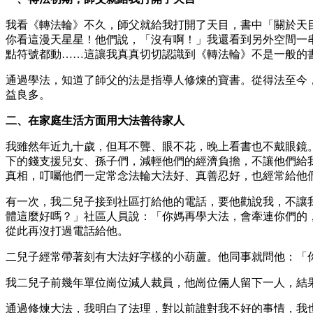
我看《轉法輪》不久，師父就給我打開了天目，書中「關於天
你看這漫天星星！他們說，「沒有啊！」我還看到另外空間一
點符號都動……這讓我真真切切認識到《轉法輪》不是一般的
通過學法，知道了師父的法是指導人修煉的寶書。從得法至今
益良多。
二、在家庭生活方面用大法善待家人
我雖然年近九十歲，但耳不聾、眼不花，晚上看書也不戴眼鏡
下的錢支援兒女、孫子們，減輕他們的經濟負擔，不讓他們給
真相，叮囑他們一定常念法輪大法好、真善忍好，也經常給他
有一次，我二兒子接到社區打給他的電話，要他勸說我，不讓
體這麼好嗎？」社區人員說：「你媽再學大法，會牽連你們的
從此再沒打過電話給他。
二兒子經常帶著刻有大法好字樣的小葫蘆。他同事就問他：「
我二兒子前幾年單位崗位減人裁員，他崗位倆人留下一人，結
通過修煉大法，我明白了法理，對以前誰對我不好的事情，我