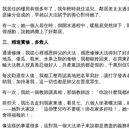
我居住的樓房有很多年了，我年輕時就住這兒。鄰居老太太過
是緣分促成的，早就以大法賦予的善心對待她了。
有一次，她一個人居住時，倒開水過程中，暖瓶底突然掉下，
很感動，說她媽攤上了好鄰居。
三、精進實修，多救人
通過修煉，我從心裡感恩師父的大法，感恩修煉大法得到了好
地瓜、倭瓜、苞米、水果之類的食物，我都能拎回來。在買東
輪大法教人按真善忍做好人，共產黨說的都是假的，千萬別信
每次勸退世人後，我都工整而認真地把名單寫好，讓打字發表
助我，加持著我，這一切也都是師父在普度眾生。
有一次，我給一個教師講真相，那個教師說：「你說什麼我都
前些天，我出去走到我家東邊，看見七、八個人坐著曬太陽，
——她對大家說：「這掛墜兒咋不要呢！掛在家多好哇！」她
會得福報的！」
像這樣的事還很多，這對我一個大法弟子來說都是應盡的義務