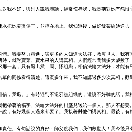
去對我不好，與別人說我壞話，經常侮辱我，我長期對她有怨恨
開水把她腳燙傷了，並摔在地上。我知道後，做好飯菜給她送去
身體。我要努力精進，讓更多的人知道大法好，救度世人。我有
西時，就對賣菜、賣水果的人講真相。人們經常問我多大歲數了
它那一套，只有退出黨、團、隊組織，相信法輪大法好，才能有
名單的同修看得清楚。這麼多年來，我不知講過多少次真相，勸
相信，我退。」有時遇到不退邪黨組織的，還說不好聽的話，我
就把帶著的福字、法輪大法好的掛墜兒送給一個人。那人不想要
一說，有好幾個人過來都要了。我接著對他們講真相。最後，有
和責任。有句話說的真好：師父度我們，我們救世人！我今後只