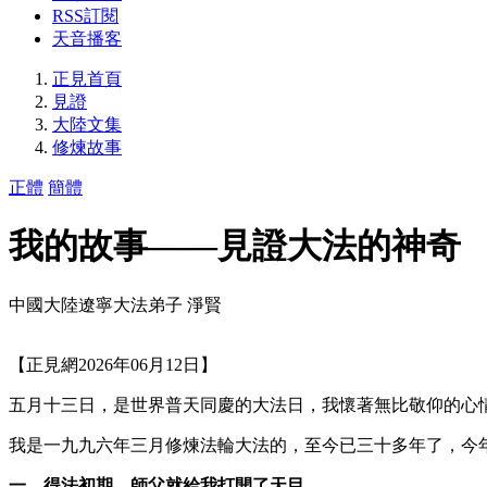
RSS訂閱
天音播客
正見首頁
見證
大陸文集
修煉故事
正體
簡體
我的故事——見證大法的神奇
中國大陸遼寧大法弟子 淨賢
【正見網2026年06月12日】
五月十三日，是世界普天同慶的大法日，我懷著無比敬仰的心
我是一九九六年三月修煉法輪大法的，至今已三十多年了，今
一、得法初期，師父就給我打開了天目