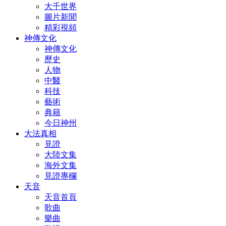
大千世界
圖片新聞
精彩視頻
神傳文化
神傳文化
歷史
人物
中醫
科技
藝術
典籍
今日神州
大法真相
見證
大陸文集
海外文集
見證專欄
天音
天音首頁
歌曲
樂曲