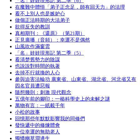
「名」娃娃現形記 第二季（6）
在魔難中體悟「弟子正念足，師有回天力」的法理
看不上別人也是嫉妒心
做個正法時期的大法弟子
欲得反失的教訓
真相期刊：《還原》（第21期）
正見廣播（音頻）：幸運不是偶然
山風吹作滿窗雲
「名」娃娃現形記 第二季（5）
看清楚舊勢力的陰謀
也說說對時間的執著
去掉不行就換的人心
參與迫害法輪功 廣東省、山東省、湖北省、河北省又有
四名官員遭惡報
隨想幾則：刺激 現代觀念
五億年前的腳印：一樁科學史上的未解之謎
萬物有言：一紙載千年
小松的故事
回憶那些年默默影響我的同修們
發快遞中的修煉體會
一位幸運的無助老人
獨憐幽草澗邊生