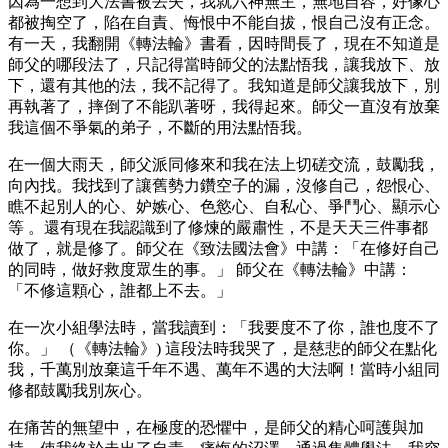
因為一想到大法書被丟失，我就六神無主，無地自容，好像心
都被掏空了，陷在自責、悔恨中不能自拔，恨自己沒有正念。
有一天，我翻開《轉法輪》書看，因時間長了，現在不知道是
師父的哪段法了，只記得當時師父的法點悟我，讓我放下、放
下，還有其他的法，我不記得了。我知道是師父讓我放下，別
再執著了，摔倒了不能趴著呀，我得起來。師父一直沒有放棄
我這個不爭氣的弟子，不斷的用法點悟我。
在一個大雨天，師父派同修來和我在法上切磋交流，鼓勵我，
向內找。我找到了讓舊勢力鑽空子的漏，沒修自己，怨恨心、
瞧不起別人的心、妒嫉心、色慾心、自私心、爭鬥心、顯示心
等 。還有現在我認識到了修煉的嚴肅性，不是天天三件事都
做了，就是修了。師父在《致法國法會》中講：「在修好自己
的同時，做好救度眾生的事。」 師父在《轉法輪》中講：
「不修這顆心，誰都上不去。」
在一次小組學法時，當我讀到：「我要度不了你，誰也度不了
你。」 （《轉法輪》) 這段法時我哭了，是慈悲的師父在點化
我，千萬別放棄這千年不遇、萬年不遇的大法啊！當時小組同
修都鼓勵我別灰心。
在痛苦的無望中，在極度的恐懼中，是師父的精心呵護與加