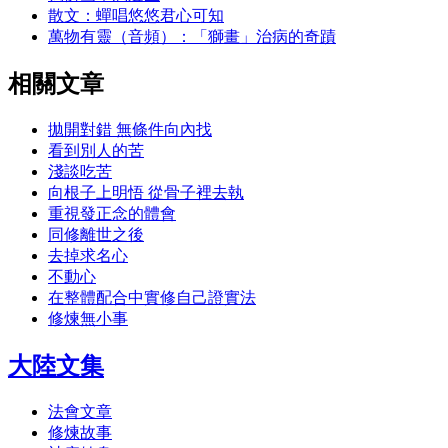
散文：蟬唱悠悠君心可知
萬物有靈（音頻）：「獅畫」治病的奇蹟
相關文章
拋開對錯 無條件向內找
看到別人的苦
淺談吃苦
向根子上明悟 從骨子裡去執
重視發正念的體會
同修離世之後
去掉求名心
不動心
在整體配合中實修自己證實法
修煉無小事
大陸文集
法會文章
修煉故事