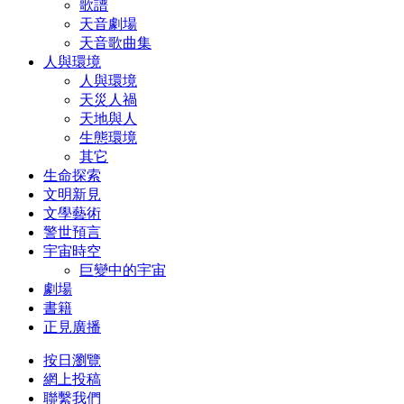
歌譜
天音劇場
天音歌曲集
人與環境
人與環境
天災人禍
天地與人
生態環境
其它
生命探索
文明新見
文學藝術
警世預言
宇宙時空
巨變中的宇宙
劇場
書籍
正見廣播
按日瀏覽
網上投稿
聯繫我們