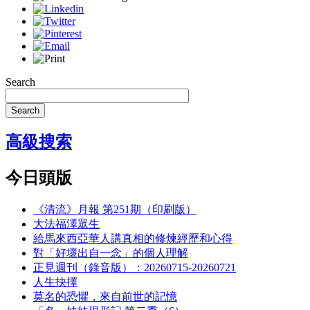
Search
Search
高級搜索
今日頭版
《清流》月報 第251期（印刷版）
大法福澤眾生
給馬來西亞華人講真相的修煉經歷和心得
對「好壞出自一念」的個人理解
正見週刊（錄音版）：20260715-20260721
人生抉擇
莫名的恐懼，來自前世的記憶