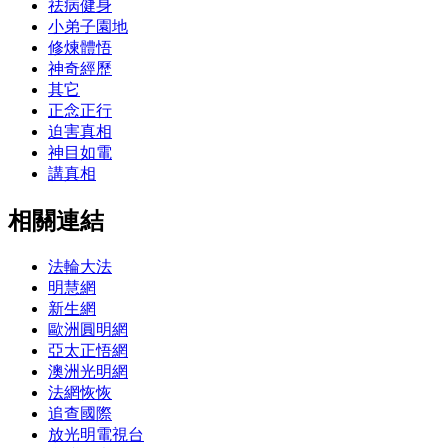
祛病健身
小弟子園地
修煉體悟
神奇經歷
其它
正念正行
迫害真相
神目如電
講真相
相關連結
法輪大法
明慧網
新生網
歐洲圓明網
亞太正悟網
澳洲光明網
法網恢恢
追查國際
放光明電視台