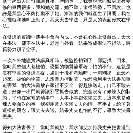
修一起出去面對面講真相。時間長了，我發現老同修身上有要
修的東西很多，我和她交流，她不聽，還很強勢，不讓說。也
許是我善心不夠打動不了她。漸漸的我們就產生了隔閡，我在
心裡就和她叫上勁了。我天天去學法，只是人的表面形式在學
法。
在修煉的實踐中遇事不會向內找，不會在心性上修自己，天天
在學法，卻不在法中，老是向外看，結果造成學法不得法，叫
舊勢力鑽了空子。
一次在外地證實法講真相時，被監控拍到了，邪惡找上門來。
當時我整個人都被怕、恐懼的物質籠罩著，怕的不行。這就是
沒有堅實的修煉基礎，遇到干擾和考驗時，一塌糊塗，正念不
起來。被怕的物質、思想業力控制著，怕邪惡利用大法書加重
迫害我，怕大法書放在家裡不安全，得趕快送走，自己不敢去
送，好像一出門就得讓邪惡抓去似的。完全沒有了修煉人的狀
態，平時在家裡的瑣事中，大事小事都依賴丈夫，這本來是修
煉人要面對的事，我卻用常人依賴丈夫的情，有事丈夫給頂著
這樣的觀念，讓丈夫去送。結果丈夫也怕的不行，導致大法書
丟失。
得知大法書丟了，當時我就想：我求師父加持我丈夫把書送到