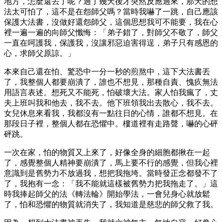
地方，怎麼還丟了呢？過了幾天後才突然反應過來，那天的想
法太可怕了，這不是在怨師父嗎？當時我嚇了一跳，自己應該
保護大法書，沒做好還怨師父，這個思想我可不能要，我在心
裡一遍一遍的向師父懺悔：「弟子錯了，對師父不敬了，師父
一直在呵護我，保護我，沒讓邪惡迫害得逞，弟子只有感恩的
心，求師父原諒。」
本來自己還在怕、驚恐中一分一秒的煎熬中，這下大法書丟
了，我整個人都要崩潰了，誰也不想見，那種自責、愧疚無法
用語言表述。想死又不能死，怕破壞大法。家人怕我瘋了，丈
夫上班叫我和他去，我不去。他下班領我出去散心，我不去。
女兒休息來看我，我都沒有一點往日的心情，誰都不想見。在
那段日子裡，整個人都在恐懼中。樓道裡有走路聲，嚇的心砰
砰跳。
一次在家，怕的物質又上來了，好像全身的細胞都揪在一起
了，感覺整個人精神要崩潰了，馬上要不行的感覺，但我心裡
意識到是舊勢力不放過我，想把我拖垮。當時發正念都發不了
了，我抱有一念：「我不能就這樣被舊勢力把我拖走了。」這
時我捧起師父的法《轉法輪》開始學法，一會兒身心就放鬆
了，怕和恐懼的物質就消失了，我知道是慈悲的師父救了我。