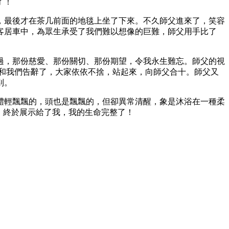
了！
，最後才在茶几前面的地毯上坐了下來。不久師父進來了，笑容
客居車中，為眾生承受了我們難以想像的巨難，師父用手比了
過，那份慈愛、那份關切、那份期望，令我永生難忘。師父的視
和我們告辭了，大家依依不捨，站起來，向師父合十。師父又
別。
體輕飄飄的，頭也是飄飄的，但卻異常清醒，象是沐浴在一種柔
，終於展示給了我，我的生命完整了！