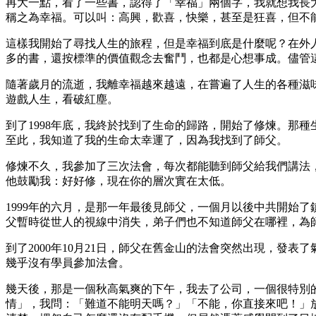
再大一點，看了一些書，認得了「幸福」兩個字，我就想我長
稱之為幸福。可以叫：高興，歡喜，快樂，甚至是狂喜，但不
這樣我開始了尋找人生的旅程，但是幸福到底是什麼呢？在外
多的書，還按標準的價值觀念去奮鬥，也都是心想事成。儘管
隨著歲月的流逝，我離幸福越來越遠，在嘗遍了人生的各種滋
遊戲人生，看破紅塵。
到了1998年底，我終於找到了生命的歸路，開始了修煉。那
至此，我知道了我的生命太幸運了，因為我找到了師父。
修煉不久，我參加了三次法會，每次都能聽到師父給我們講法
他鼓勵我：好好修，現在你的層次實在太低。
1999年的六月，是那一年最後見師父，一個月以後中共開始
父暫時從世人的視線中消失，弟子們也不知道師父在哪裡，為
到了2000年10月21日，師父在舊金山的法會突然出現，發
幾乎沒有學員參加法會。
幾天後，那是一個秋高氣爽的下午，我去了公司，一個很特別
情」，我問：「難道不能明天嗎？」「不能，你直接來吧！」