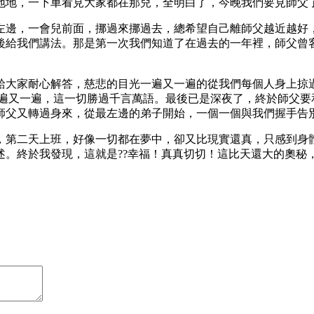
地地，一下車看見大家都在那兒，全明白了，今晚我們要見師父
左邊，一會兒前面，挪過來挪過去，總希望自己離師父越近越好
後給我們講法。那是第一次我們知道了在過去的一年裡，師父曾
給大家耐心解答，慈悲的目光一遍又一遍的從我們每個人身上掠
一遍又一遍，這一切勝過千言萬語。最後已是深夜了，終於師父要
師父又轉過身來，從最左邊的弟子開始，一個一個與我們握手告
，第二天上班，好像一切都在夢中，卻又比現實還真，只感到身
述。終於我發現，這就是??幸福！真真切切！這比天還大的奧秘