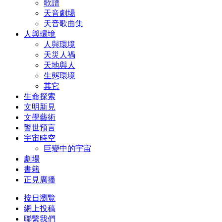
歌譜
天音劇場
天音歌曲集
人與環境
人與環境
天災人禍
天地與人
生態環境
其它
生命探索
文明新見
文學藝術
警世預言
宇宙時空
巨變中的宇宙
劇場
書籍
正見廣播
按日瀏覽
網上投稿
聯繫我們