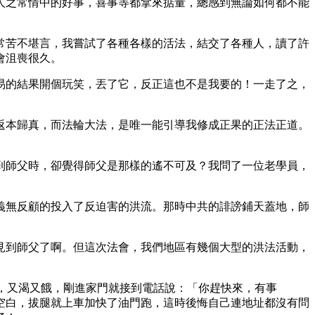
人之常情中的好事，喜事等都拿來掂量，總感到無論如何都不能
常苦不堪言，我嘗試了各種各樣的活法，結交了各種人，讀了許
會沮喪很久。
易的結果開個玩笑，丟了它，反正這也不是我要的！一走了之，
是返本歸真，而法輪大法，是唯一能引導我修成正果的正法正道。
到師父時，卻覺得師父是那樣的遙不可及？我問了一位老學員，
樣義無反顧的投入了反迫害的洪流。那時中共的誹謗鋪天蓋地，師
沒有見到師父了啊。但這次法會，我們地區有幾個大型的洪法活動，
，又渴又餓，剛進家門就接到電話說：「你趕快來，有事
空白，拔腿就上車加快了油門跑，這時後悔自己連地址都沒有問