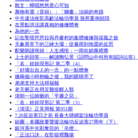
散文：蟬唱悠悠君心可知
萬物有靈（音頻）：「獅畫」治病的奇蹟
中共違法收監高齡法輪功學員 致死案例頻現
在景點洪法講真相的修煉體會
為他的一念
記在聖塔芭芭拉與丹麥村的集體修煉與採風之旅
天象異常下的三峽大壩：從暴雨到地震的反思
配樂朗讀視頻：人生感悟：一雨吹銷萬裡塵
上士的回答——解讀陶弘景《詔問山中何所有賦詩以答》
「名」娃娃現形記 第二季（4）
「好壞出自人的一念」的一點體會
煉兩個小時抱輪之後，我的眼睛亮了
弟弟支持大法得福報
老天爺正在用災難提醒人類
清朝一位師爺的「平庸之惡」
「名」娃娃現形記 第二季（3）
《清流》正見周報 第951期
7.20反迫害日之前 長春大肆綁架法輪功學員
組圖：多國政要聲援法輪功反迫害27周年（下）
銀河系中光彩奪目的「吊燈」
「正法口訣」在監獄裡飄揚