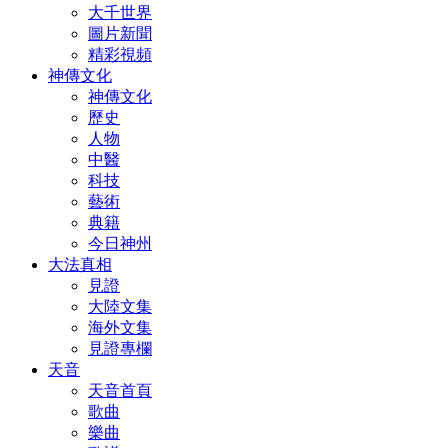
大千世界
圖片新聞
精彩視頻
神傳文化
神傳文化
歷史
人物
中醫
科技
藝術
典籍
今日神州
大法真相
見證
大陸文集
海外文集
見證專欄
天音
天音首頁
歌曲
樂曲