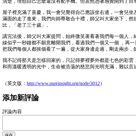
清楚，埋怨自己怎麼還沒有配手機。但居然憑著感覺開到了目
屋子裡充滿了喜慶，我一會兒覺得自己應該坐右邊，一會兒坐
滿面的走了進來，我們向師尊敬合十禮，師父叫大家坐下，然
比，「老了三十歲」。
講完法後，師父叫大家提問，始終微笑著看著我們每一個人，
線似乎一秒鐘都不願意離開我們，看過我們一個又一個 ，再
把我們每個人都挨個看了一遍，從大家身邊走過，剛走兩步，
我不記得那天是怎樣回家的，只記得夢裡夢外都是七色的彩雲
和而溫暖透明的光中，生命被浩蕩的慈悲與光明充滿，難以言
（英文版：
http://www.pureinsight.org/node/3012
）
添加新評論
評論內容
保存