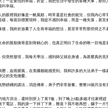
大了一定要找到幸福，於是，我把生活中發生的各種大事，那些
能叫幸福。
人的眼裡我好像是一帆風順，時常還是社會的寵兒，但我內心常
這樣，每當目標實現時，我從不感到幸福，而是一種失落，甚至
味後，我終於放棄了人生有幸福的想法，甚至常常對那些得之不
種生命的脫胎換骨是刻骨銘心的，也真正明白了生命的唯一目地
，但突然發現，我每天學法，感到師父就在身邊，為甚麼真的見
了鎮壓，血雨腥風，在美國都能感受到。我和許多的大法弟子一
師父的安危擔憂。
表了氣勢磅礴的講法，消息傳來，弟子們非常振奮。整整16個月
的地方洪法，還特別穿上了黃T恤，到了晚上6點多鐘才往家裡趕
放下電話，我的淚一下掉了下來，難道？我不敢再想，腦子一片