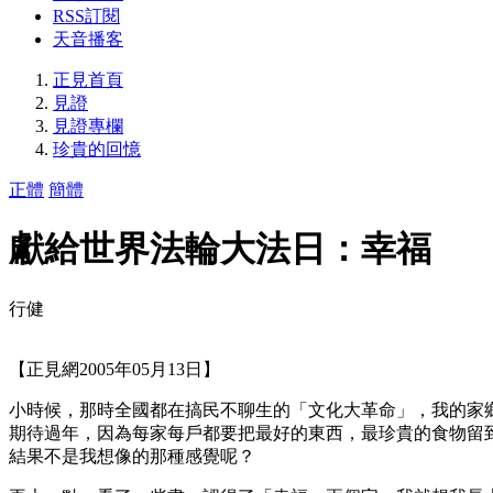
RSS訂閱
天音播客
正見首頁
見證
見證專欄
珍貴的回憶
正體
簡體
獻給世界法輪大法日：幸福
行健
【正見網2005年05月13日】
小時候，那時全國都在搞民不聊生的「文化大革命」，我的家
期待過年，因為每家每戶都要把最好的東西，最珍貴的食物留
結果不是我想像的那種感覺呢？