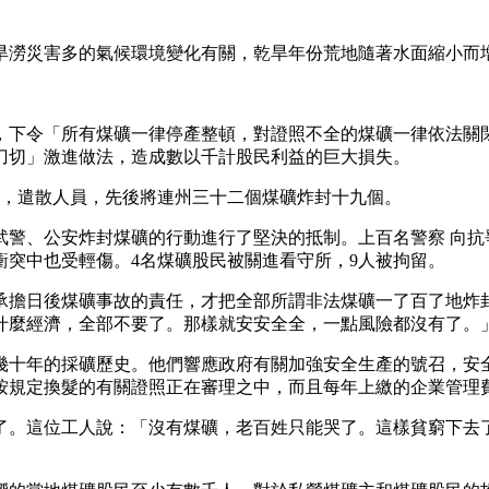
旱澇災害多的氣候環境變化有關，乾旱年份荒地隨著水面縮小而
，下令「所有煤礦一律停產整頓，對證照不全的煤礦一律依法關
刀切」激進做法，造成數以千計股民利益的巨大損失。
洞，遣散人員，先後將連州三十二個煤礦炸封十九個。
武警、公安炸封煤礦的行動進行了堅決的抵制。上百名警察 向抗
突中也受輕傷。4名煤礦股民被關進看守所，9人被拘留。
承擔日後煤礦事故的責任，才把全部所謂非法煤礦一了百了地炸
什麼經濟，全部不要了。那樣就安安全全，一點風險都沒有了。
、幾十年的採礦歷史。他們響應政府有關加強安全生產的號召，安
按規定換髮的有關證照正在審理之中，而且每年上繳的企業管理
了。這位工人說：「沒有煤礦，老百姓只能哭了。這樣貧窮下去