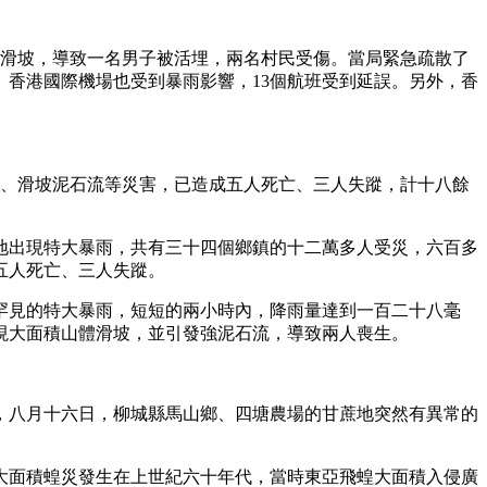
體滑坡，導致一名男子被活埋，兩名村民受傷。當局緊急疏散了
。香港國際機場也受到暴雨影響，13個航班受到延誤。另外，香
洪、滑坡泥石流等災害，已造成五人死亡、三人失蹤，計十八餘
地出現特大暴雨，共有三十四個鄉鎮的十二萬多人受災，六百多
五人死亡、三人失蹤。
罕見的特大暴雨，短短的兩小時內，降雨量達到一百二十八毫
現大面積山體滑坡，並引發強泥石流，導致兩人喪生。
，八月十六日，柳城縣馬山鄉、四塘農場的甘蔗地突然有異常的
大面積蝗災發生在上世紀六十年代，當時東亞飛蝗大面積入侵廣