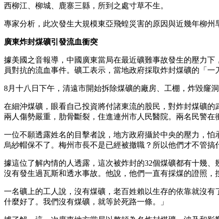
西柳江、柳城、鹿寨三縣，所到之處寸草不生。
專家分析，此次發生大規模東亞飛蝗災害的原因與近幾年柳州
廣東炸封煤礦引發流血衝突
據美國之音報導，中國廣東當局在最近礦難事故發生的壓力下
員對抗的流血事件。礦工表示，當地政府採取炸封煤礦的「一
8月十八日下午，清遠市開始拆除煤礦的廠房、工棚，炸毀窿
在細沖煤礦，眼看自己投資將付諸東流的股民，對炸封煤礦的
兩人傷勢嚴重，肋骨斷裂，住進連州市人民醫院。兩名民警在衝
一位不願透露姓名的目擊者說，地方政府攝於中央的壓力，怕
烏紗帽保不了。梅州市長不是已經被撤職？所以他們才不管搞
據這位了解內情的人透露，這次被炸封的32個煤礦都有十幾
沒有發生過瓦斯和透水事故。他說，他們一直有採煤的證照，
一名礦上的工人說，沒有煤礦，老百姓賴以生存的依靠就沒有
什麼好了。我們沒有煤礦，就等於死路一條。」