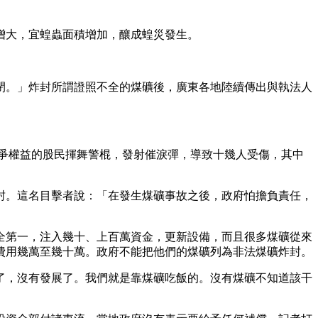
增大，宜蝗蟲面積增加，釀成蝗災發生。
閉。」炸封所謂證照不全的煤礦後，廣東各地陸續傳出與執法人
爭權益的股民揮舞警棍，發射催淚彈，導致十幾人受傷，其中
封。這名目擊者說：「在發生煤礦事故之後，政府怕擔負責任，
」
全第一，注入幾十、上百萬資金，更新設備，而且很多煤礦從來
費用幾萬至幾十萬。政府不能把他們的煤礦列為非法煤礦炸封。
了，沒有發展了。我們就是靠煤礦吃飯的。沒有煤礦不知道該干