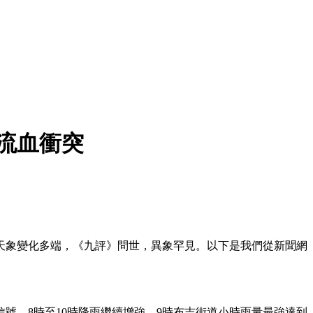
流血衝突
天象變化多端，《九評》問世，異象罕見。以下是我們從新聞網
雨信號。8時至10時降雨繼續增強，9時布吉街道小時雨量最強達到