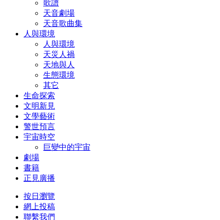
歌譜
天音劇場
天音歌曲集
人與環境
人與環境
天災人禍
天地與人
生態環境
其它
生命探索
文明新見
文學藝術
警世預言
宇宙時空
巨變中的宇宙
劇場
書籍
正見廣播
按日瀏覽
網上投稿
聯繫我們