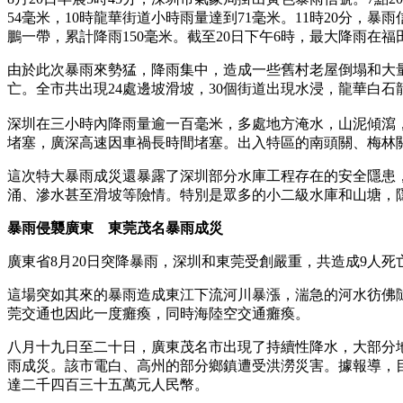
54毫米，10時龍華街道小時雨量達到71毫米。11時20分，
鵬一帶，累計降雨150毫米。截至20日下午6時，最大降雨在福
由於此次暴雨來勢猛，降雨集中，造成一些舊村老屋倒塌和大量
亡。全市共出現24處邊坡滑坡，30個街道出現水浸，龍華白石
深圳在三小時內降雨量逾一百毫米，多處地方淹水，山泥傾瀉，
堵塞，廣深高速因車禍長時間堵塞。出入特區的南頭關、梅林
這次特大暴雨成災還暴露了深圳部分水庫工程存在的安全隱患
涌、滲水甚至滑坡等險情。特別是眾多的小二級水庫和山塘，
暴雨侵襲廣東 東莞茂名暴雨成災
廣東省8月20日突降暴雨，深圳和東莞受創嚴重，共造成9人
這場突如其來的暴雨造成東江下流河川暴漲，湍急的河水彷佛
莞交通也因此一度癱瘓，同時海陸空交通癱瘓。
八月十九日至二十日，廣東茂名市出現了持續性降水，大部分
雨成災。該市電白、高州的部分鄉鎮遭受洪澇災害。據報導，
達二千四百三十五萬元人民幣。