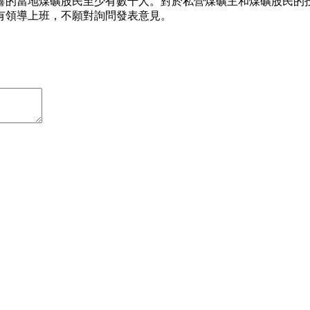
響的當地煤礦股民至少有數千人。對於私營煤礦主和煤礦股民的
有領導上班，不願對詢問發表意見。