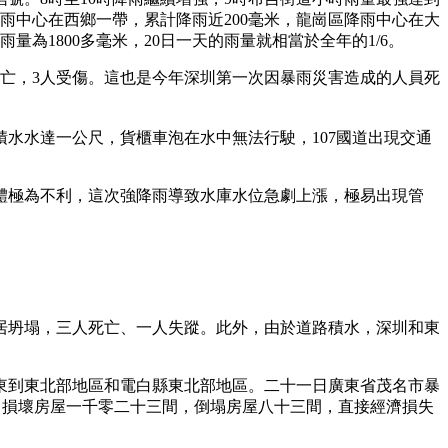
區降雨中心在西鄉一帶，累計降雨近200毫米，龍崗區降雨中心在大
量為1800多毫米，20日一天的雨量就相當於全年的1/6。
死亡，3人受傷。這也是今年深圳第一次因暴雨災害造成的人員死
水水達一公尺，貨櫃車泡在水中無法行駛，107國道出現交通
體極為不利，這次強降雨導致水庫水位急劇上漲，極易出現管
居坍塌，三人死亡、一人失蹤。此外，由於道路積水，深圳和東
東到東北部地區和電白縣東北部地區。二十一日廣東省茂名市暴
，損壞房屋一千零二十三間，倒塌房屋八十三間，直接經濟損失