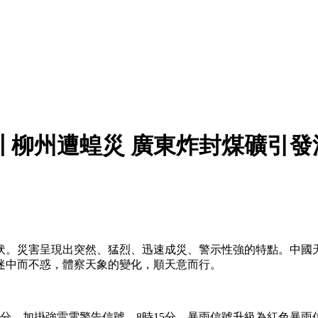
 柳州遭蝗災 廣東炸封煤礦引發
伏。災害呈現出突然、猛烈、迅速成災、警示性強的特點。中國
迷中而不惑，體察天象的變化，順天意而行。
20分，加掛強雷電警告信號。8時15分，暴雨信號升級為紅色暴