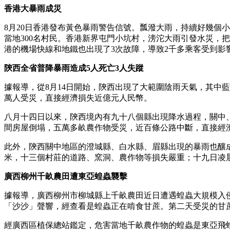
香港大暴雨成災
8月20日香港發布黃色暴雨警告信號。瓢潑大雨，持續好幾個
當地300名村民。香港新界屯門小坑村，滂沱大雨引發水災，
港的機場快線和地鐵也出現了3次故障，導致2千多乘客受到影
陝西全省普降暴雨造成5人死亡3人失蹤
據報導，從8月14日開始，陝西出現了大範圍陰雨天氣，其中
萬人受災，直接經濟損失近億元人民幣。
八月十四日以來，陝西境內有九十八個縣出現降水過程，關中
間房屋倒塌，五萬多畝農作物受災，近百條公路中斷，直接經
此外，陝西關中地區的澄城縣、白水縣、眉縣出現的暴雨也釀
米，十三個村莊的道路、窯洞、農作物等損失嚴重；十九日凌
廣西柳州千畝農田遭東亞蝗蟲襲擊
據報導，廣西柳州市柳城縣上千畝農田近日遭遇蝗蟲大規模入
「沙沙」聲響，經查看是蝗蟲正在啃食甘蔗。第二天受災的甘
經廣西區植保總站鑑定，危害當地千畝農作物的蝗蟲是東亞飛