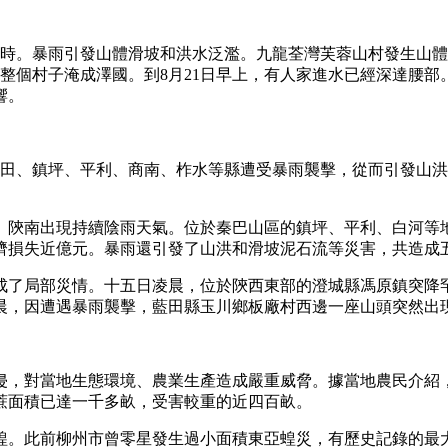
小時。暴雨引發山體滑坡和洪水泛濫。九龍荃灣芙蓉山村發生山
把整個村子淹成澤國。到8月21日早上，有人家進水已經深達腰部
響。
藍田、鎮坪、平利、商南、柞水等縣遭受暴雨襲擊，從而引發山
、陝南出現持續陰雨天氣。位於秦巴山區的鎮坪、平利、白河等
濟損失近億元。暴雨還引發了山洪和滑坡泥石流等災害，共造成
成了局部災情。十五日凌晨，位於陝西東部的澄城縣馮原鎮突降
晨，因遭遇暴雨襲擊，藍田縣玉川鄉板廠村西邊一座山頭突然出
侵，對當地生態環境、農業生產造成嚴重威脅。據當地農民介紹
蔗面積已達一千多畝，受害較重的近四百畝。
蝗。此前柳州市曾零星發生過小面積東亞蝗災，有歷史記錄的最