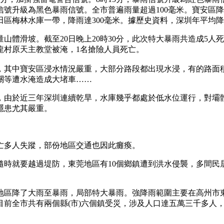
暴雨信號升級為黑色暴雨信號。全市普遍雨量超過100毫米。寶安
田區梅林水庫一帶，降雨達300毫米。據歷史資料，深圳年平均降雨
山體滑坡。截至20日晚上20時30分，此次特大暴雨共造成5人
龍村原天主教堂被淹，1名搶險人員死亡。
其中寶安區浸水情況嚴重，大部分路段都出現水浸，有的路面積
關等遭水淹造成大堵車……
，由於近三年深圳連續乾旱，水庫幾乎都處於低水位運行，對壩
隱患尤其嚴重。
死亡多人失蹤，部份地區交通也因此癱瘓。
隨時就要越過堤防，東莞地區有10個鄉鎮遭到洪水侵襲，多間民
地區降了大雨至暴雨，局部特大暴雨。強降雨範圍主要在高州市
目前全市共有兩個縣(市)六個鎮受災，涉及人口達五萬三千多人