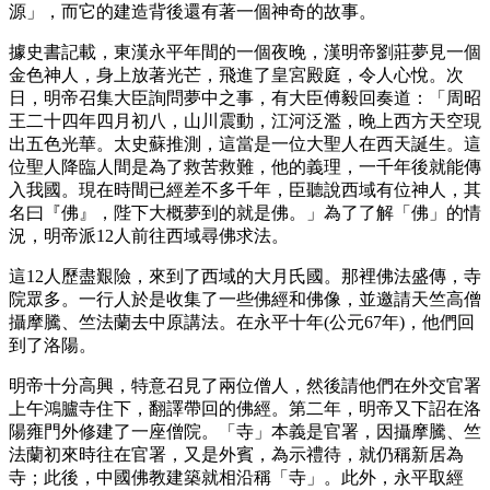
源」，而它的建造背後還有著一個神奇的故事。
據史書記載，東漢永平年間的一個夜晚，漢明帝劉莊夢見一個
金色神人，身上放著光芒，飛進了皇宮殿庭，令人心悅。次
日，明帝召集大臣詢問夢中之事，有大臣傅毅回奏道：「周昭
王二十四年四月初八，山川震動，江河泛濫，晚上西方天空現
出五色光華。太史蘇推測，這當是一位大聖人在西天誕生。這
位聖人降臨人間是為了救苦救難，他的義理，一千年後就能傳
入我國。現在時間已經差不多千年，臣聽說西域有位神人，其
名曰『佛』，陛下大概夢到的就是佛。」為了了解「佛」的情
況，明帝派12人前往西域尋佛求法。
這12人歷盡艱險，來到了西域的大月氏國。那裡佛法盛傳，寺
院眾多。一行人於是收集了一些佛經和佛像，並邀請天竺高僧
攝摩騰、竺法蘭去中原講法。在永平十年(公元67年)，他們回
到了洛陽。
明帝十分高興，特意召見了兩位僧人，然後請他們在外交官署
上午鴻臚寺住下，翻譯帶回的佛經。第二年，明帝又下詔在洛
陽雍門外修建了一座僧院。「寺」本義是官署，因攝摩騰、竺
法蘭初來時往在官署，又是外賓，為示禮待，就仍稱新居為
寺；此後，中國佛教建築就相沿稱「寺」。此外，永平取經