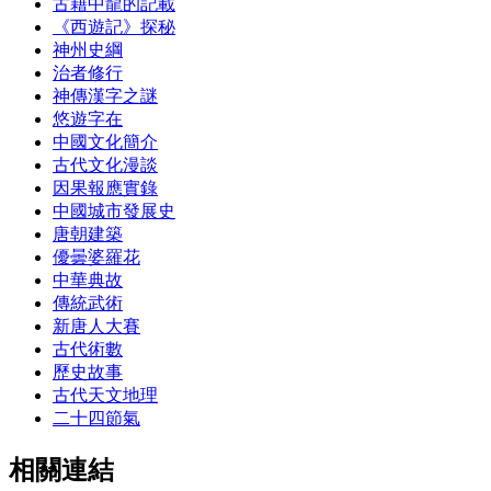
古籍中龍的記載
《西遊記》探秘
神州史綱
治者修行
神傳漢字之謎
悠遊字在
中國文化簡介
古代文化漫談
因果報應實錄
中國城市發展史
唐朝建築
優曇婆羅花
中華典故
傳統武術
新唐人大賽
古代術數
歷史故事
古代天文地理
二十四節氣
相關連結