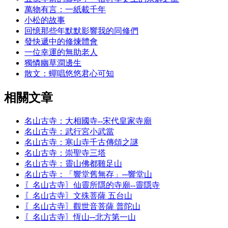
萬物有言：一紙載千年
小松的故事
回憶那些年默默影響我的同修們
發快遞中的修煉體會
一位幸運的無助老人
獨憐幽草澗邊生
散文：蟬唱悠悠君心可知
相關文章
名山古寺：大相國寺--宋代皇家寺廟
名山古寺：武行宮小武當
名山古寺：寒山寺千古傳頌之謎
名山古寺：崇聖寺三塔
名山古寺：靈山佛都雞足山
名山古寺：「響堂舊無存」─響堂山
〖名山古寺〗仙靈所隱的寺廟--靈隱寺
〖名山古寺〗文殊菩薩 五台山
〖名山古寺〗觀世音菩薩 普陀山
〖名山古寺〗恆山─北方第一山