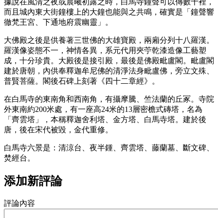
據說在風清之夜或晨曦初露之時，白馬寺鐘聲可以傳數十裡，
而且城內東大街鐘樓上的大鐘也能與之共鳴，確實是「鐘聲響
徹梵王宮、下通地府震幽靈」。
大佛殿之後是供養著三世佛的大雄寶殿，兩廂分列十八羅漢。
羅漢像姿態不一，神情各異，系元代用夾苧乾漆造像工藝塑
成，十分珍貴。大殿後是接引殿，最後是佛殿毗盧閣。毗盧閣
建於唐朝，內供奉釋迦牟尼佛的清淨法身毗盧佛，旁立文殊、
普賢菩薩。閣後石碑上刻著《四十二章經》。
在白馬寺的東南角和西南角，有攝摩騰、竺法蘭的丘冢。寺院
外東南約200米處，有一座高24米的13層密檐式磚塔，名為
「齊雲塔」，本稱釋迦舍利塔、金方塔、白馬寺塔。建於後
唐，後在宋代被毀，金代重修。
白馬寺六景是：清涼台、夜半鍾、齊雲塔、藤蘭墓、斷文碑、
焚經台。
添加新評論
評論內容