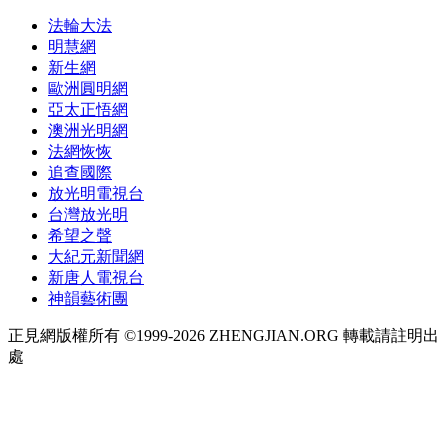
法輪大法
明慧網
新生網
歐洲圓明網
亞太正悟網
澳洲光明網
法網恢恢
追查國際
放光明電視台
台灣放光明
希望之聲
大紀元新聞網
新唐人電視台
神韻藝術團
正見網版權所有 ©1999-2026 ZHENGJIAN.ORG 轉載請註明出
處