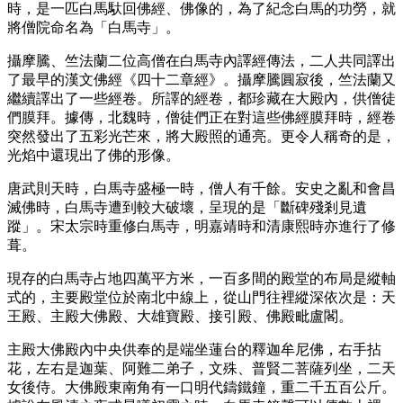
時，是一匹白馬馱回佛經、佛像的，為了紀念白馬的功勞，就
將僧院命名為「白馬寺」。
攝摩騰、竺法蘭二位高僧在白馬寺內譯經傳法，二人共同譯出
了最早的漢文佛經《四十二章經》。攝摩騰圓寂後，竺法蘭又
繼續譯出了一些經卷。所譯的經卷，都珍藏在大殿內，供僧徒
們膜拜。據傳，北魏時，僧徒們正在對這些佛經膜拜時，經卷
突然發出了五彩光芒來，將大殿照的通亮。更令人稱奇的是，
光焰中還現出了佛的形像。
唐武則天時，白馬寺盛極一時，僧人有千餘。安史之亂和會昌
滅佛時，白馬寺遭到較大破壞，呈現的是「斷碑殘剎見遺
蹤」。宋太宗時重修白馬寺，明嘉靖時和清康熙時亦進行了修
葺。
現存的白馬寺占地四萬平方米，一百多間的殿堂的布局是縱軸
式的，主要殿堂位於南北中線上，從山門往裡縱深依次是：天
王殿、主殿大佛殿、大雄寶殿、接引殿、佛殿毗盧閣。
主殿大佛殿內中央供奉的是端坐蓮台的釋迦牟尼佛，右手拈
花，左右是迦葉、阿難二弟子，文殊、普賢二菩薩列坐，二天
女後侍。大佛殿東南角有一口明代鑄鐵鐘，重二千五百公斤。