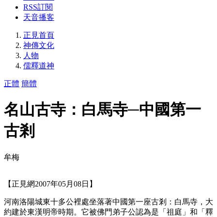
RSS訂閱
天音播客
正見首頁
神傳文化
人物
儒釋道神
正體
簡體
名山古寺：白馬寺─中國第一
古剎
牟梅
【正見網2007年05月08日】
河南洛陽城東十多公裡處坐落著中國第一座古剎：白馬寺，大
約建於東漢明帝時期。它被佛門弟子公認為是「祖庭」和「釋