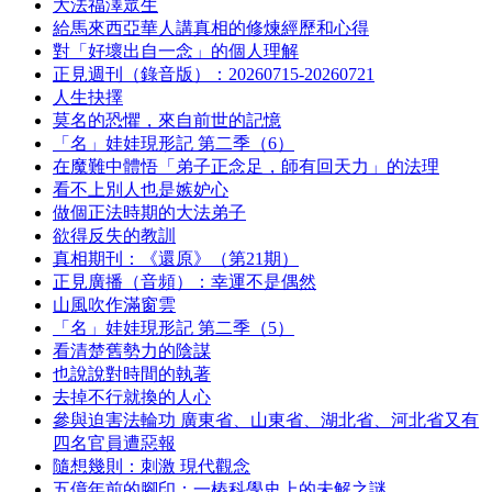
大法福澤眾生
給馬來西亞華人講真相的修煉經歷和心得
對「好壞出自一念」的個人理解
正見週刊（錄音版）：20260715-20260721
人生抉擇
莫名的恐懼，來自前世的記憶
「名」娃娃現形記 第二季（6）
在魔難中體悟「弟子正念足，師有回天力」的法理
看不上別人也是嫉妒心
做個正法時期的大法弟子
欲得反失的教訓
真相期刊：《還原》（第21期）
正見廣播（音頻）：幸運不是偶然
山風吹作滿窗雲
「名」娃娃現形記 第二季（5）
看清楚舊勢力的陰謀
也說說對時間的執著
去掉不行就換的人心
參與迫害法輪功 廣東省、山東省、湖北省、河北省又有
四名官員遭惡報
隨想幾則：刺激 現代觀念
五億年前的腳印：一樁科學史上的未解之謎