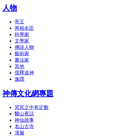
人物
帝王
將相名臣
科學家
文學家
傳說人物
藝術家
書法家
其他
儒釋道神
逸隱
神傳文化網專題
冥冥之中有定數
醫山夜話
神仙故事
名山古寺
漢服