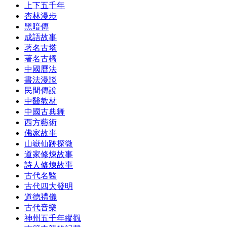
上下五千年
杏林漫步
黑暗傳
成語故事
著名古塔
著名古橋
中國曆法
書法漫談
民間傳說
中醫教材
中國古典舞
西方藝術
佛家故事
山嶽仙跡探微
道家修煉故事
詩人修煉故事
古代名醫
古代四大發明
道德禮儀
古代音樂
神州五千年縱觀