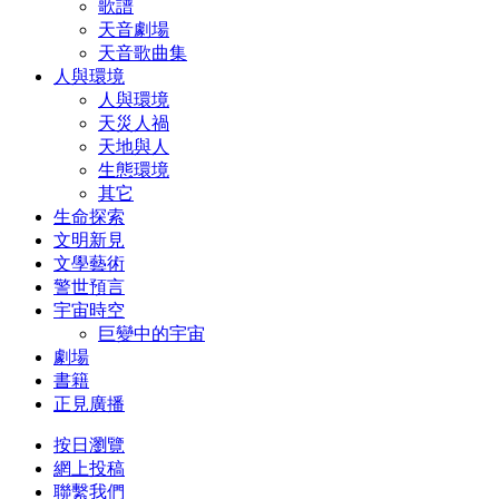
歌譜
天音劇場
天音歌曲集
人與環境
人與環境
天災人禍
天地與人
生態環境
其它
生命探索
文明新見
文學藝術
警世預言
宇宙時空
巨變中的宇宙
劇場
書籍
正見廣播
按日瀏覽
網上投稿
聯繫我們