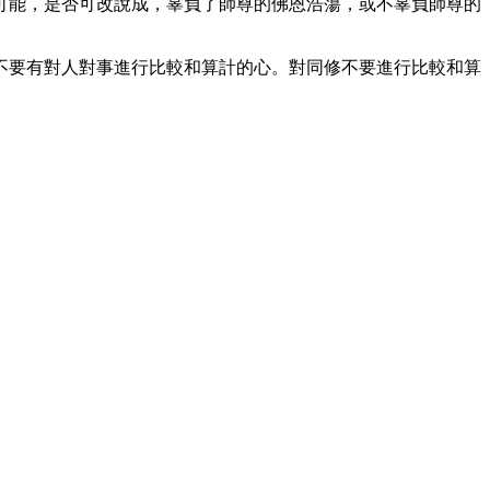
可能，是否可改說成，辜負了師尊的佛恩浩蕩，或不辜負師尊的
不要有對人對事進行比較和算計的心。對同修不要進行比較和算