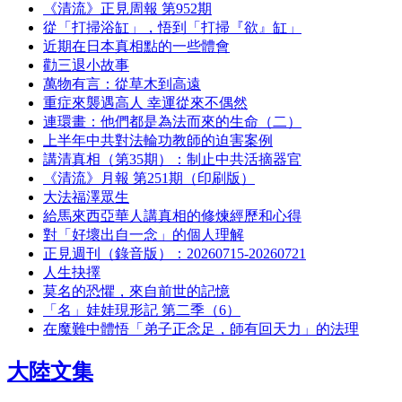
《清流》正見周報 第952期
從「打掃浴缸」，悟到「打掃『欲』缸」
近期在日本真相點的一些體會
勸三退小故事
萬物有言：從草木到高遠
重症來襲遇高人 幸運從來不偶然
連環畫：他們都是為法而來的生命（二）
上半年中共對法輪功教師的迫害案例
講清真相（第35期）：制止中共活摘器官
《清流》月報 第251期（印刷版）
大法福澤眾生
給馬來西亞華人講真相的修煉經歷和心得
對「好壞出自一念」的個人理解
正見週刊（錄音版）：20260715-20260721
人生抉擇
莫名的恐懼，來自前世的記憶
「名」娃娃現形記 第二季（6）
在魔難中體悟「弟子正念足，師有回天力」的法理
大陸文集