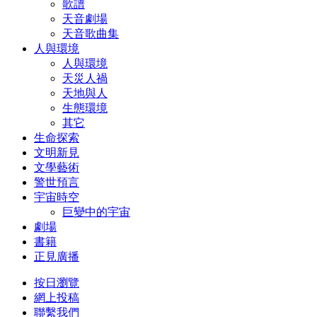
歌譜
天音劇場
天音歌曲集
人與環境
人與環境
天災人禍
天地與人
生態環境
其它
生命探索
文明新見
文學藝術
警世預言
宇宙時空
巨變中的宇宙
劇場
書籍
正見廣播
按日瀏覽
網上投稿
聯繫我們