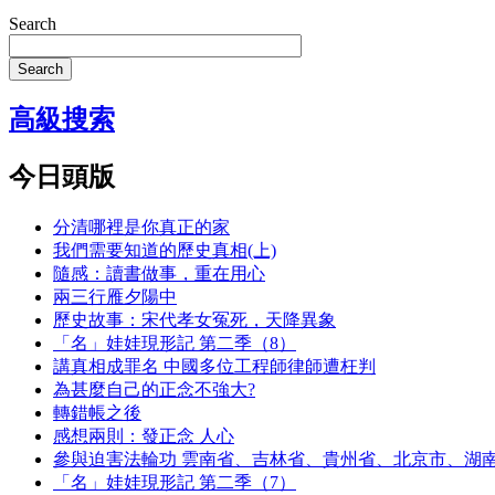
Search
Search
高級搜索
今日頭版
分清哪裡是你真正的家
我們需要知道的歷史真相(上)
隨感：讀書做事，重在用心
兩三行雁夕陽中
歷史故事：宋代孝女冤死，天降異象
「名」娃娃現形記 第二季（8）
講真相成罪名 中國多位工程師律師遭枉判
為甚麼自己的正念不強大?
轉錯帳之後
感想兩則：發正念 人心
參與迫害法輪功 雲南省、吉林省、貴州省、北京市、湖
「名」娃娃現形記 第二季（7）