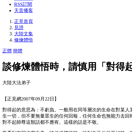
RSS訂閱
天音播客
正見首頁
見證
大陸文集
修煉體悟
正體
簡體
談修煉體悟時，請慎用「對得
大陸大法弟子
【正見網2007年09月22日】
對得起的意思為：不虧負。一般用在同等層次的生命在對某人
生一切，但不要無量眾生的任何回報，任何生命也無能力去回
對不起師尊這類話都不應有。這樣的話是不敬。