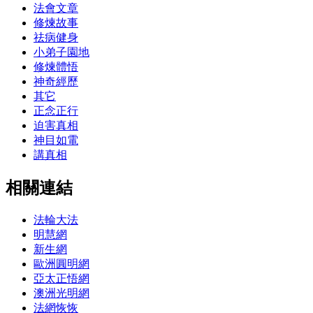
法會文章
修煉故事
祛病健身
小弟子園地
修煉體悟
神奇經歷
其它
正念正行
迫害真相
神目如電
講真相
相關連結
法輪大法
明慧網
新生網
歐洲圓明網
亞太正悟網
澳洲光明網
法網恢恢