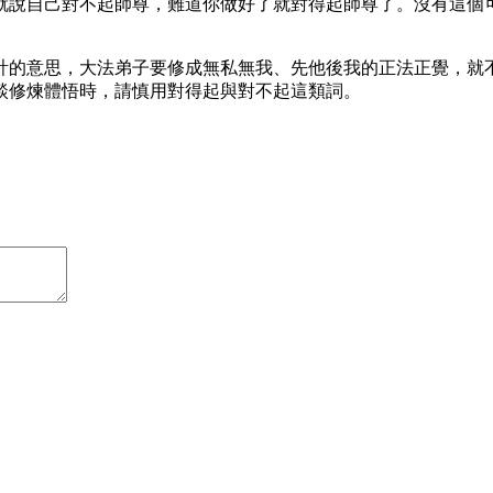
就說自己對不起師尊，難道你做好了就對得起師尊了。沒有這個
計的意思，大法弟子要修成無私無我、先他後我的正法正覺，就
談修煉體悟時，請慎用對得起與對不起這類詞。