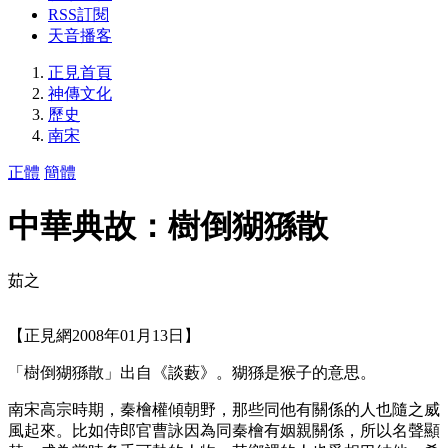
RSS訂閱
天音播客
正見首頁
神傳文化
歷史
南宋
正體
簡體
中華典故：樹倒猢猻散
茹之
【正見網2008年01月13日】
「樹倒猢猻散」出自《談藪》。猢猻是猴子的意思。
南宋高宗時期，秦檜權傾朝野，那些同他有關係的人也隨之威
風起來。比如侍郎官曹詠因為同秦檜有姻親關係，所以名聲顯