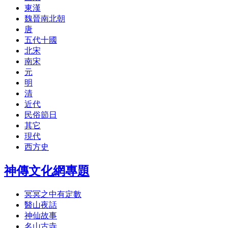
東漢
魏晉南北朝
唐
五代十國
北宋
南宋
元
明
清
近代
民俗節日
其它
現代
西方史
神傳文化網專題
冥冥之中有定數
醫山夜話
神仙故事
名山古寺