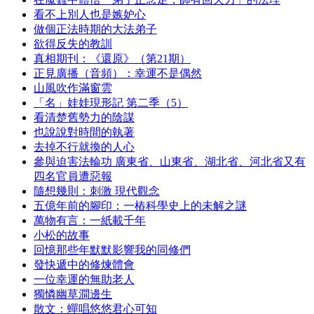
看不上別人也是嫉妒心
做個正法時期的大法弟子
欲得反失的教訓
真相期刊：《還原》（第21期）
正見廣播（音頻）：幸運不是偶然
山風吹作滿窗雲
「名」娃娃現形記 第二季（5）
看清楚舊勢力的陰謀
也說說對時間的執著
去掉不行就換的人心
參與迫害法輪功 廣東省、山東省、湖北省、河北省又有
四名官員遭惡報
隨想幾則：刺激 現代觀念
五億年前的腳印：一樁科學史上的未解之謎
萬物有言：一紙載千年
小松的故事
回憶那些年默默影響我的同修們
發快遞中的修煉體會
一位幸運的無助老人
獨憐幽草澗邊生
散文：蟬唱悠悠君心可知