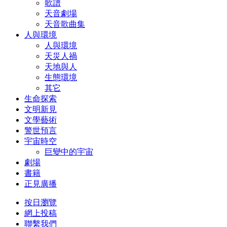
歌譜
天音劇場
天音歌曲集
人與環境
人與環境
天災人禍
天地與人
生態環境
其它
生命探索
文明新見
文學藝術
警世預言
宇宙時空
巨變中的宇宙
劇場
書籍
正見廣播
按日瀏覽
網上投稿
聯繫我們