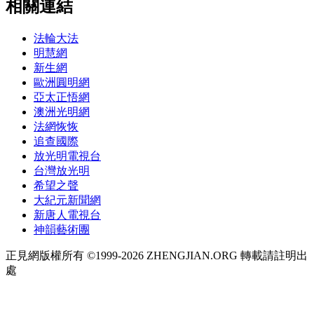
相關連結
法輪大法
明慧網
新生網
歐洲圓明網
亞太正悟網
澳洲光明網
法網恢恢
追查國際
放光明電視台
台灣放光明
希望之聲
大紀元新聞網
新唐人電視台
神韻藝術團
正見網版權所有 ©1999-2026 ZHENGJIAN.ORG 轉載請註明出
處