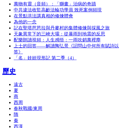
萬物有靈（音頻）：「獅畫」治病的奇蹟
中共違法收監高齡法輪功學員 致死案例頻現
在景點洪法講真相的修煉體會
為他的一念
記在聖塔芭芭拉與丹麥村的集體修煉與採風之旅
天象異常下的三峽大壩：從暴雨到地震的反思
配樂朗讀視頻：人生感悟：一雨吹銷萬裡塵
上士的回答——解讀陶弘景《詔問山中何所有賦詩以
答》
「名」娃娃現形記 第二季（4）
歷史
遠古
夏
商
西周
春秋戰國/東周
隋
秦
西漢