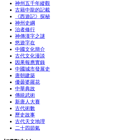
神州五千年縱觀
古籍中龍的記載
《西遊記》探秘
神州史綱
治者修行
神傳漢字之謎
悠遊字在
中國文化簡介
古代文化漫談
因果報應實錄
中國城市發展史
唐朝建築
優曇婆羅花
中華典故
傳統武術
新唐人大賽
古代術數
歷史故事
古代天文地理
二十四節氣