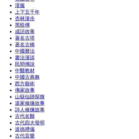
漢服
上下五千年
杏林漫步
黑暗傳
成語故事
著名古塔
著名古橋
中國曆法
書法漫談
民間傳說
中醫教材
中國古典舞
西方藝術
佛家故事
山嶽仙跡探微
道家修煉故事
詩人修煉故事
古代名醫
古代四大發明
道德禮儀
古代音樂