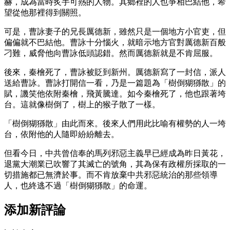
赫，成為當時炙手可熱的人物。其鄉裡的人也爭相巴結他，希
望從他那裡得到關照。
可是，曹詠妻子的兄長厲德新，雖然只是一個地方小官吏，但
偏偏就不巴結他。曹詠十分惱火，就暗示地方官對厲德新百般
刁難，威脅他向曹詠低頭認錯。然而厲德新就是不肯屈服。
後來，秦檜死了，曹詠被貶到新州。厲德新寫了一封信，派人
送給曹詠。曹詠打開信一看，乃是一篇題為「樹倒猢猻散」的
賦，譏笑他依附秦檜，飛黃騰達。如今秦檜死了，他也跟著垮
台。這就像樹倒了，樹上的猴子散了一樣。
「樹倒猢猻散」由此而來。後來人們用此比喻有權勢的人一垮
台，依附他的人隨即紛紛離去。
但看今日，中共曾信奉的馬列邪惡主義早已經成為昨日黃花，
退黨大潮業已吹響了其滅亡的號角，其為保有政權所採取的一
切措施都已無濟於事。而不肯放棄中共邪惡統治的那些領導
人，也終逃不過「樹倒猢猻散」的命運。
添加新評論