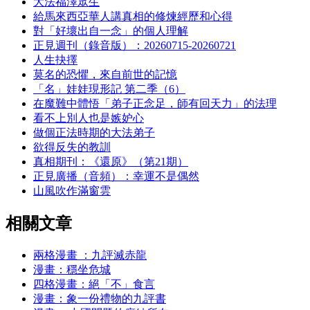
大法福澤眾生
給馬來西亞華人講真相的修煉經歷和心得
對「好壞出自一念」的個人理解
正見週刊（錄音版）：20260715-20260721
人生抉擇
莫名的恐懼，來自前世的記憶
「名」娃娃現形記 第二季（6）
在魔難中體悟「弟子正念足，師有回天力」的法理
看不上別人也是嫉妒心
做個正法時期的大法弟子
欲得反失的教訓
真相期刊：《還原》（第21期）
正見廣播（音頻）：幸運不是偶然
山風吹作滿窗雲
相關文章
兩格漫畫 ：九評滅赤龍
漫畫：穩坐危城
四格漫畫：絕「不」食言
漫畫：象一份禮物的九評書