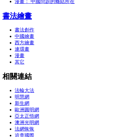
漫畫： 中國問題的癥結所在
書法繪畫
書法創作
中國繪畫
西方繪畫
連環畫
漫畫
其它
相關連結
法輪大法
明慧網
新生網
歐洲圓明網
亞太正悟網
澳洲光明網
法網恢恢
追查國際