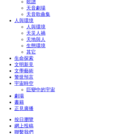
歌譜
天音劇場
天音歌曲集
人與環境
人與環境
天災人禍
天地與人
生態環境
其它
生命探索
文明新見
文學藝術
警世預言
宇宙時空
巨變中的宇宙
劇場
書籍
正見廣播
按日瀏覽
網上投稿
聯繫我們