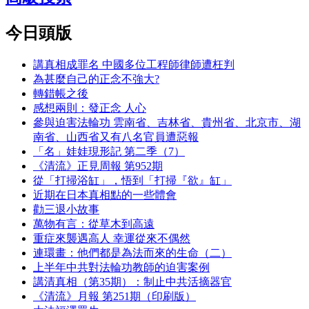
今日頭版
講真相成罪名 中國多位工程師律師遭枉判
為甚麼自己的正念不強大?
轉錯帳之後
感想兩則：發正念 人心
參與迫害法輪功 雲南省、吉林省、貴州省、北京市、湖
南省、山西省又有八名官員遭惡報
「名」娃娃現形記 第二季（7）
《清流》正見周報 第952期
從「打掃浴缸」，悟到「打掃『欲』缸」
近期在日本真相點的一些體會
勸三退小故事
萬物有言：從草木到高遠
重症來襲遇高人 幸運從來不偶然
連環畫：他們都是為法而來的生命（二）
上半年中共對法輪功教師的迫害案例
講清真相（第35期）：制止中共活摘器官
《清流》月報 第251期（印刷版）