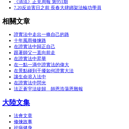
《清流》正見周報 第951期
7.20反迫害日之前 長春大肆綁架法輪功學員
相關文章
證實法中走出一條自己的路
十年風雨修煉路
在證實法中歸正自己
跟著師父一直向前走
在證實法中昇華
在一點一滴中證實法的偉大
在景點碰到干擾如何證實大法
讓生命溶入法中
在證實法中閃光
法正蒼宇法徒歸 師恩浩蕩恩難報
大陸文集
法會文章
修煉故事
祛病健身