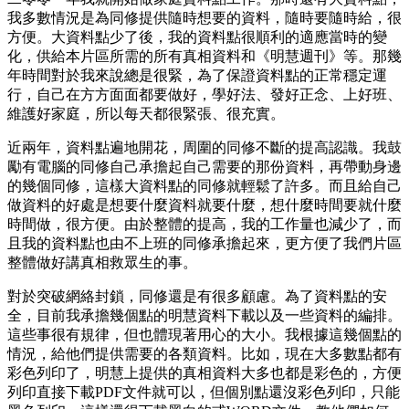
我多數情況是為同修提供隨時想要的資料，隨時要隨時給，很
方便。大資料點少了後，我的資料點很順利的適應當時的變
化，供給本片區所需的所有真相資料和《明慧週刊》等。那幾
年時間對於我來說總是很緊，為了保證資料點的正常穩定運
行，自己在方方面面都要做好，學好法、發好正念、上好班、
維護好家庭，所以每天都很緊張、很充實。
近兩年，資料點遍地開花，周圍的同修不斷的提高認識。我鼓
勵有電腦的同修自己承擔起自己需要的那份資料，再帶動身邊
的幾個同修，這樣大資料點的同修就輕鬆了許多。而且給自己
做資料的好處是想要什麼資料就要什麼，想什麼時間要就什麼
時間做，很方便。由於整體的提高，我的工作量也減少了，而
且我的資料點也由不上班的同修承擔起來，更方便了我們片區
整體做好講真相救眾生的事。
對於突破網絡封鎖，同修還是有很多顧慮。為了資料點的安
全，目前我承擔幾個點的明慧資料下載以及一些資料的編排。
這些事很有規律，但也體現著用心的大小。我根據這幾個點的
情況，給他們提供需要的各類資料。比如，現在大多數點都有
彩色列印了，明慧上提供的真相資料大多也都是彩色的，方便
列印直接下載PDF文件就可以，但個別點還沒彩色列印，只能