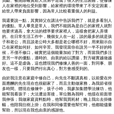
買斷、被開除確實給大法弟子造成了很大的生活困難，使修煉
人在家裡的地位受到影響，給家裡的環境帶來了不安定因素，
給世人帶來負面影響，因為常人比較看重個人的利益。
我還要說一點，其實師父在講法中告訴我們了，就是多看別人
的優點。常人畢竟是常人，我們不能因為是自己的家裡人就對
他要求過高，拿大法的標準要求家裡人，這樣會把家人弄壞
的。在日常生活工作中，幾個女人在一起，談的最多的就是孩
子和老公，而且談老公時大多都是老公哪裡不好，用來顯示自
己在家裡如何好、如何辛苦。我發現當你在說另一半不好的時
候，不僅不修口，確實把這個能量加給了對方，而當我們多注
意另一半的優點，適時的、由衷的給以讚揚，對方確實越做越
好。這不是虛偽，這也體現我們修煉人善的一面，對同事、朋
友也一樣，只要我們付出真心，對方會感受到的。
由於我注意在家庭中修自己，向先生不斷講真相，以前愛在外
面應酬的先生現在也很顧家了，而且主動做家務，為我節省很
多時間。體現在修煉中，孩子小時，我參加集體學法煉功，他
能幫我看孩子；大法遭迫害後，單位難為我時，他擋在前面替
我伸張；我做家庭資料點時，他幫我買耗材；晚上我出去掛條
幅，他陪我往樹上掛；在我和同修需要他幫忙時，他都能儘量
幫助，所以現在我也由衷的感謝他。