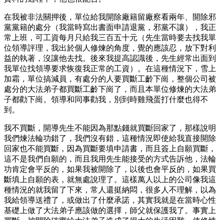
在我被非法關押後，單位給我開除廠籍留廠察看兩年、開除邪
黨黨籍的處分（我當時寫出書面申請退黨，邪黨不讓），我正
常上班，可工資每月只給我三百五十元（先生當時要去找我單
位領導評理，我出於個人修煉的角度，覺的應該忍，放下對利
益的執著，沒讓他去找。後來我提高認識後，先生經常出面到
我單位找領導要求恢復我正常的工資）。在這種情況下，雪上
加霜，單位搞減員，有處分的人要買斷工齡下崗，整個公司被
處分的大法弟子都買斷工齡下崗了，而且本單位修煉的大法弟
子都勸下崗。領導和同事勸我，別到時雞飛蛋打什麼也得不
到。
我不買斷，開導先生不能因為那點錢就買斷回家了，那樣說明
我們煉法輪功錯了，我們沒有錯，這種情況即使給我直接開除
回家也不能買斷，因為買斷要填申請書，而且簽上自願買斷，
這不是我們自願的，而且我用先生能接受的方式告訴他，法輪
功肯定會平反的，如果我被開除了，以後也會平反的，如果買
斷填上自願的表，就無處說理了。這樣萬人以上的公司像我這
種情況的就我留了下來，常人還挺納悶，很多人不理解，以為
我給領導送禮了，或做出了什麼承諾，其實我就是在當時心性
基礎上做了大法弟子應該做的選擇，師父就保護我了。事實上