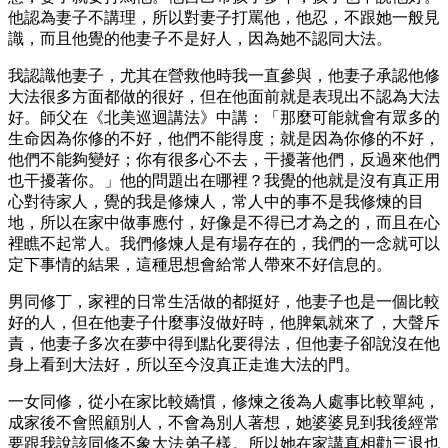
他認為妻子不講理，所以對妻子打罵他，他忍，不跟她一般見
識，而且他覺的他妻子不是好人，因為她不認同大法。
我認識他妻子，尤其在營救他時我一直參與，他妻子承認他修
大法很多方面都做的很好，但在他面前就是表現出不認為大法
好。師父在《北美巡迴講法》中講：「那麼可能就會有眾多的
生命因為你修的不好，他們不能得度；就是因為你修的不好，
他們不能夠變好；你有很多心不去，干擾著他們，反過來他們
也干擾著你。」他的問題出在哪裡？我覺的他就是沒有真正用
心對待家人，覺的我是修煉人，常人中的事不是我修煉的目
地，所以在家中做事應付，好像是不得已才為之的，而且在心
裡瞧不起常人。我們修煉人是有場存在的，我們的一念就可以
定下事情的結果，這種思想會給常人帶來不好信息的。
男同修丁，家裡的日常生活做的都挺好，他妻子也是一個比較
好的人，但在他妻子什麼事沒做好時，他脾氣就來了，大聲斥
責，他妻子多次在夢中得到點化要得法，但他妻子卻說沒在他
身上看到大法好，所以至今沒真正走進大法的門。
一女同修，從小在家比較嬌慣，修煉之後為人處事比較單純，
成家後不會照顧別人，不會為別人著想，她婆婆見到我後經常
要跟我說該同修不象大法弟子樣。所以她在家講真相勸三退也