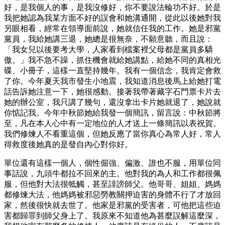
好，是我個人的事，是我沒修好，你不要說法輪功不好。於是
我把她認為我某方面不好的誤會和她溝通開，從此以後她對我
另眼相看，經常在領導面前說，她就信任我的工作。她是邪黨
黨員，我給她講三退，她總是很無奈，不願意聽，而且說：
「我女兒以後要考大學，人家看到檔案裡父母都是黨員多驕
傲。」我不急不躁，抓住機會就給她講點，給她不同的真相光
碟、小冊子，這樣一直堅持幾年。我有一個信念，我肯定會救
了你。今年夏天我市發生小地震，我知道消息後馬上給她打電
話告訴她注意一下，她很感動。接著我帶著藏字石門票卡片去
她的辦公室，我只講了幾句，還沒拿出卡片她就退了，她說就
你惦記我。今年中秋節她給我發一個簡訊，留言說：中秋節將
至，凡在本人心中有一定地位的人才送上一條簡訊以表祝賀。
我們修煉人不看重這個，但她反應了當你真心為常人好，常人
得救度後她真的是發自內心對你好。
單位還有這樣一個人，個性倔強、偏激、誰也不服，用單位同
事話說，九頭牛都拉不回來的主。他對我的為人和工作都很佩
服，但他對大法很牴觸，甚至誹謗師父。他哥哥、姐姐、媽媽
都修煉大法，他媽媽被邪惡勞教關押迫害的身體不行了才放回
家，然後很快就去世了。他家是邪黨的受害者，可他把這些迫
害都歸罪到師父身上了。我原來不知道他為甚麼誤解這麼深，