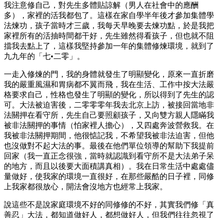
我注意修自己，對先生多體貼諒解（男人在社會中的應酬
多），家裡的活我都包了。這樣在家自學半年後才參加集體學
法煉功，孩子當時才三歲，我每天早晚要去煉功點，於是我把
家裡所有的活抽時間都干好，先生雖然得看孩子，但也就不阻
擋我去點上了，這樣我堅持參加一年的集體修煉環境，就到了
九九年的「七•二零」。
一走入修煉的門，我的身體就發生了明顯變化，原來一直折磨
我的嚴重風濕和胃病都不翼而飛，我在生活、工作中按大法嚴
格要求自己，性格也發生了明顯的變化，所以得到了先生的認
可。大法被迫害後，二零零零年我去北京上訪，被接回當地非
法關押在看守所，先生自己要照顧孩子，又向雙方親人隱瞞我
被非法關押的事情（怕家裡人擔心），又四處奔波營救我。在
我被非法關押期間，他很惦記我，不希望我被非法迫害，但他
也沒做對不起大法的事。最後在他們單位領導的幫助下我提前
回家（我一直正念很強，當時就認識到看守所不是大法弟子呆
的地方，而且以後要大面積講真相）。我在日常生活中處處儘
量做好，使我家的環境一直很好，在那些嚴酷的日子裡，同修
上我家都很放心，開法會沒地方也經常上我家。
說這些不是說家庭環境不好的同修修的不好，其實我們修「真
善忍」大法，都知道做好人，都想做好人，但我們往往忽視了