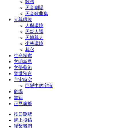
歌譜
天音劇場
天音歌曲集
人與環境
人與環境
天災人禍
天地與人
生態環境
其它
生命探索
文明新見
文學藝術
警世預言
宇宙時空
巨變中的宇宙
劇場
書籍
正見廣播
按日瀏覽
網上投稿
聯繫我們