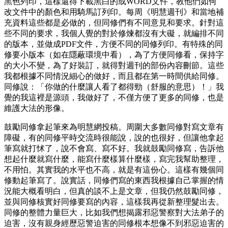
黑色列印，這樣還得下載黑白的或WORD文件，教他們如何
改文件中的顏色和用騎馬訂列印。每周《明慧週刊》和當地補
充資料這些都是必做的，但同修們有不同意見和要求。針對這
些不同的要求，我個人覺的對於修煉都沒有大礙，就編排不同
的版本，並做成PDF文件，方便不同的同修列印。有特殊的同
修要小版本（如在隱蔽環境中看），為了方便同修看，保持字
的大小不變，為了好裝訂，就得對週刊的部份內容刪節。這些
我都根據不同情況細心的做好，而且都在第一時間供給同修。
同修說：「你做的什麼讓人看了都得勁（舒服的意思）！」我
覺的我這裡是源頭，我做好了，不僅方便了更多的同修，也是
維護大法的形像。
鼓勵同修拿起筆來為明慧網投稿。周圍大多數同修對寫文章有
障礙，有的同修平時交流時很能說，說的也很好，但讓他拿起
筆寫就打怵了，說不會寫、寫不好。我就鼓勵同修寫，告訴他
想起什麼就寫什麼，能寫什麼樣算什麼樣，寫完我幫助整理，
不用怕。其實我的水平也不高，就是有這份心。這樣有幾個同
修動起筆寫了。說實話，同修們寫的東西我根據自己掌握的情
況能大概看明白，但真的談不上是文章，但我仍然鼓勵同修，
並與同修核實好同修要寫的內容，這樣我再從新整理髮出去。
同修的整體力量巨大，比如我們想揭露邪惡警察對大法弟子的
迫害，沒有親身經歷惡警迫害的同修根本想像不到邪惡迫害的