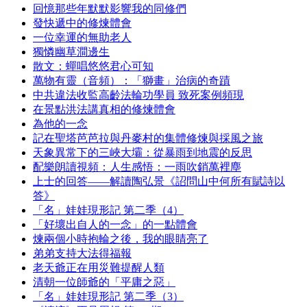
回憶那些年默默影響我的同修們
發快遞中的修煉體會
一位幸運的無助老人
獨憐幽草澗邊生
散文：蟬唱悠悠君心可知
萬物有靈（音頻）：「獅畫」治病的奇蹟
中共違法收監高齡法輪功學員 致死案例頻現
在景點洪法講真相的修煉體會
為他的一念
記在聖塔芭芭拉與丹麥村的集體修煉與採風之旅
天象異常下的三峽大壩：從暴雨到地震的反思
配樂朗讀視頻：人生感悟：一雨吹銷萬裡塵
上士的回答——解讀陶弘景《詔問山中何所有賦詩以
答》
「名」娃娃現形記 第二季（4）
「好壞出自人的一念」的一點體會
煉兩個小時抱輪之後，我的眼睛亮了
弟弟支持大法得福報
老天爺正在用災難提醒人類
清朝一位師爺的「平庸之惡」
「名」娃娃現形記 第二季（3）