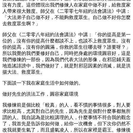
沒有力度。這些體現出我們修煉人在家庭中做不好，給救度家
人帶來很大難度。師父在《二零零七年紐約法會講法》中講：
「大法弟子自己做不好，不能夠救度眾生。自己做不好你怎麼
去救度眾生啊？」
師父在《二零零八年紐約法會講法》中講：「你的提高是第一
位的，沒有你的提高什麼都談不上，也談不上救度眾生。沒有
你的提高，沒有你的圓滿，你救的眾生往哪去呀？誰要呀？」
所以我覺的我們要修好自己，同時把身處的環境圓容好，這是
我們修煉的一部份，因為我們代表大法的形像，在邪惡鋪天蓋
地造謠誹謗中，我們做好了，就是對邪惡因素的消滅，就是洪
揚大法、救度眾生。
下面談一下我在家庭生活中如何做的。
做好先生的洪法工作，圓容家庭環境
我修煉前是個比較「較真」的人，看不慣的事情很多，對人要
求比較高，尤其對自己的先生，因為先生是個對什麼事都無所
謂的人。我自認為是比較講理的人，什麼事情不符合我的觀念
了，我首先是告訴你如何做，給你一次機會，但下次你仍然不
改我就要生氣了，而且盛氣凌人，所以在家裡是霸王。修煉後