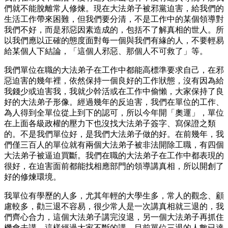
們就不能脫離常人修煉。現在大法弟子被邪黨迫害，給我們的
生活工作帶來困難，但我們要分清，不是工作中的某個領導對
我們不好，而是邪惡因素造成的，包括不了解真相的世人。所
以我們應以正確的態度面對每一個與我們有緣的人，不要輕易
給某個人下結論，「這個人邪惡、那個人不可救了」等。
我們單位在職的大法弟子在工作中都能高標準要求自己，在邪
惡迫害的幾年裡，依然保持一個良好的工作狀態，沒有因為給
我錢少或迫害我，我就少幹活或在工作中偷懶，大家保持了良
好的大法弟子形像。經過幾年的反迫害，我們在單位的工作、
為人得到全單位從上到下的認可，所以今年開「奧運」，單位
在上面各級政權的壓力下也沒找大法弟子簽字、寫保證之類
的。不是我們單位好，是我們大法弟子做的好。在前幾年，我
們僅三百人的單位就有兩個大法弟子被非法開除工職，有四個
大法弟子被逼迫買斷。我們在職的大法弟子在工作中都表現的
很好，在迫害面前都能找相應部門的領導講真相，所以開創了
好的修煉環境。
我單位有學歷的人多，尤其年輕的大學生多，常人的觀念、顧
慮較多，勸三退不容易，很少常人是一次講真相就三退的，我
們齊心合力，這個大法弟子講完沒退，另一個大法弟子再抓住
機會去講，這樣經過大家不斷的講，目前單位三退的人數已達