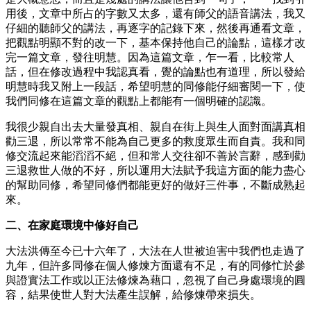
用後，文章中所占的字數又太多，還有師父的語音講法，我又
仔細的聽師父的講法，再逐字的記錄下來，然後再通看文章，
把觀點明顯不對的改一下，基本保持他自己的論點，這樣才改
完一篇文章，發往明慧。因為這篇文章，乍一看，比較常人
話，但在修改過程中我認真看，覺的論點也有道理，所以發給
明慧時我又附上一段話，希望明慧的同修能仔細審閱一下，使
我們同修在這篇文章的觀點上都能有一個明確的認識。
我很少親自出去大量發真相、親自在街上與生人面對面講真相
勸三退，所以常常不能為自己更多的救度眾生而自責。我和同
修交流起來能滔滔不絕，但和常人交往卻不善於言辭，感到勸
三退救世人做的不好，所以運用大法賦予我這方面的能力盡心
的幫助同修，希望同修們都能更好的做好三件事，不斷成熟起
來。
二、在家庭環境中修好自己
大法洪傳至今已十六年了，大法在人世被迫害中我們也走過了
九年，但許多同修在個人修煉方面還有不足，有的同修忙於參
與證實法工作或以正法修煉為藉口，忽視了自己身處環境的圓
容，結果使世人對大法產生誤解，給修煉帶來損失。