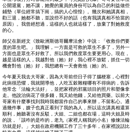
公開退黨，她不讓，她覺的黨員的身份可以為自己的利益做些
鋪墊（單位經常搞下崗，搞的人心惶惶）。幾次和她講真相，
勸三退，她都不聽，並說些不好的話（也有我講真相不恰當的
原因）。我曾經想過，這樣的人也就這樣了，放棄了對她救度
的心。
師父在新經文《致歐洲斯德哥爾摩法會》中說：「收救你們要
度的眾生吧。」我理解，一方面是可救的眾生不多了，另外一
方面也是眾生不好救了。所以我們救度眾生要更用心。現在，
越是這樣的人，我越對他（她）好，我心裡不放鬆，抓住一切
機會對他（她）好，我想總有一天會救他（她）的。
今年夏天我去大哥家，因為大哥前些日子得了腦梗塞，心裡對
此病很恐懼，我就開導他，人吃五穀雜糧哪有不得病的，告訴
他常念「法輪大法好」，並把家裡的邪黨頭目的照片和塑像拿
走。他說治病花了很多錢，我又給他錢，又給他買藥。以前大
哥家有什麼事找到我時我都當作自己的事來辦，不留私心。通
過幾件事，嫂子也真正看到了我的為人，所以這次講真相還算
順利，她聽著沒有反駁，大姐、二姐也都在場，這時大姐及時
的說，「該咋的是咋的，老九（家裡人稱我的小名）修煉法輪
功就是好。」大姐在政府機關工作了三十多年，在家裡說話比