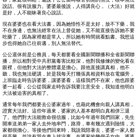
說話。很有說服力。婆婆最後說，人得講良心，（大法）好就
是好，人不能昧著良心說話。
現在婆婆也在看大法書，因為她悟性不是太好，放不下藥，我
不在身邊，也無法經常在法上督促她，又不能直接告訴她不要
吃藥了，因為家裡都是常人，所以她有時間就看點書。我想這
步也得她自己往前邁，別人無法替代。
公公退休前是公務員，每天都要看全國新聞聯播和全省新聞聯
播，所以相對受中共邪黨毒害比較深，他對我修煉的變化看在
眼裡，但他對大法的整體還是擔心。跟他直接講真相，他不
聽，我也無法硬講，於是我每天打幾張真相資料放在電腦旁，
上班臨走時告訴婆婆，讓婆婆看，這樣我們不在家，他也跟婆
婆一起看，公公從我家走時告訴我要注意安全，我知道他明白
大法被迫害的真相了。
通常每年我們都要去公婆家過年，也藉此機會向親人講真相，
證實大法好。這些年過來，婆家的人基本都明白真相併三退
了。他們對大法能救命很信服，比如今年過年我們回家，先生
開車送弟弟一家人去外地串門，路滑，車有幾次遇到險情，大
家都很擔心。等接他們回來時，我說我陪著去，婆婆一家人都
很高興，並說有我在車上就沒事。在婆家的幾個子女中，婆婆