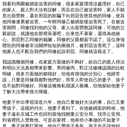
我看到周圍被綁架迫害的同修，很多家庭環境沒處理好，自己
的家人、親人對大法有誤解，而且在自己被迫害時，家人不願
意出面營救，還在邪惡的欺騙下向邪惡告密其他的同修，使其
他同修連累被迫害。一年輕同修乙被綁架後迫害死了。在被迫
害期間，同修找到他的父母、家人出面營救該同修，可他的父
親卻說，就讓他在那裡呆著吧，出來也不著家，還得為他操
心。邪惡對乙同修的栽贓，同修的父親都簽字認了。這位身強
體壯的同修被非法關押短短的兩個月，被邪惡迫害死了，這時
他家人也不配合我們的同修起訴邪惡。同修就這樣走了。
我認識幾個同修，在家庭方面做的不夠好，給自己的親人得法
和明白大法真相帶來影響。男同修丙，對正法修煉認識的比較
明確，很多方面做的都很好，但他有很強的分別心，他經常
說，只要是同修我都對他們好，而常人即使自己的妻子、孩子
也不如對同修好。同修這種無私很讓人敬佩，但他卻給他妻子
了解大法帶來很大障礙。
他妻子外出學習深造六年，他自己要做好大法的事，自己又要
帶孩子。這樣的付出，他妻子看到了。在他被綁架的時候，他
妻子遠在京城工作也回到當地找辦案公安分局、找市公安局、
到省裡托人營救他。可是在家裡，他有些小事做的不如妻子
意，妻子就要打罵他。他自己帶孩子多年，孩子也不說他好。