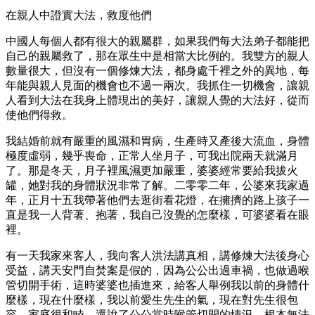
在親人中證實大法，救度他們
中國人每個人都有很大的親屬群，如果我們每大法弟子都能把
自己的親屬救了，那在眾生中是相當大比例的。我雙方的親人
數量很大，但沒有一個修煉大法，都身處千裡之外的異地，每
年能與親人見面的機會也不過一兩次。我抓住一切機會，讓親
人看到大法在我身上體現出的美好，讓親人覺的大法好，從而
使他們得救。
我結婚前就有嚴重的風濕和胃病，生產時又產後大流血，身體
極度虛弱，幾乎喪命，正常人坐月子，可我出院兩天就滿月
了。那是冬天，月子裡風濕更加嚴重，婆婆經常要給我拔火
罐，她對我的身體狀況非常了解。二零零二年，公婆來我家過
年，正月十五我帶著他們去逛街看花燈，在擁擠的路上孩子一
直是我一人背著、抱著，我自己沒覺的怎麼樣，可婆婆看在眼
裡。
有一天我家來客人，我向客人洪法講真相，講修煉大法後身心
受益，講天安門自焚案是假的，因為公公出過車禍，也做過喉
管切開手術，這時婆婆也插進來，給客人舉例我以前的身體什
麼樣，現在什麼樣，我以前愛生先生的氣，現在對先生很包
容，家庭很和睦，還說了公公當時喉管切開的情況，根本無法