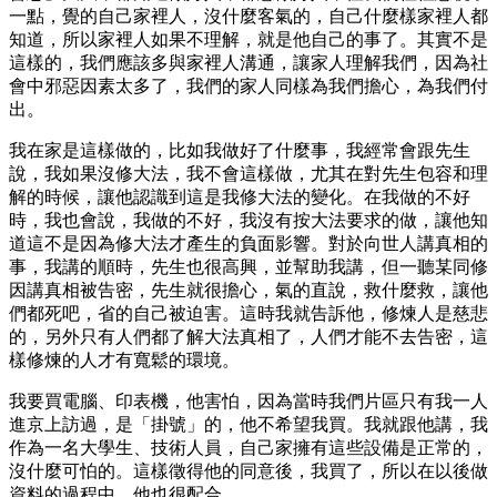
一點，覺的自己家裡人，沒什麼客氣的，自己什麼樣家裡人都
知道，所以家裡人如果不理解，就是他自己的事了。其實不是
這樣的，我們應該多與家裡人溝通，讓家人理解我們，因為社
會中邪惡因素太多了，我們的家人同樣為我們擔心，為我們付
出。
我在家是這樣做的，比如我做好了什麼事，我經常會跟先生
說，我如果沒修大法，我不會這樣做，尤其在對先生包容和理
解的時候，讓他認識到這是我修大法的變化。在我做的不好
時，我也會說，我做的不好，我沒有按大法要求的做，讓他知
道這不是因為修大法才產生的負面影響。對於向世人講真相的
事，我講的順時，先生也很高興，並幫助我講，但一聽某同修
因講真相被告密，先生就很擔心，氣的直說，救什麼救，讓他
們都死吧，省的自己被迫害。這時我就告訴他，修煉人是慈悲
的，另外只有人們都了解大法真相了，人們才能不去告密，這
樣修煉的人才有寬鬆的環境。
我要買電腦、印表機，他害怕，因為當時我們片區只有我一人
進京上訪過，是「掛號」的，他不希望我買。我就跟他講，我
作為一名大學生、技術人員，自己家擁有這些設備是正常的，
沒什麼可怕的。這樣徵得他的同意後，我買了，所以在以後做
資料的過程中，他也很配合。