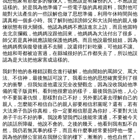
我想他家有那麼多的修煉人，他應該是有緣份的人，不應該是
這樣的。於是我為他準備了一些電子版的真相資料，我對他可
能對大法產生的一些誤解也做了思想準備，利用午休時間與他
講真相一個多小時。我了解到他誹謗師父和大法與他的親人修
煉狀態有很大關係。他認為媽媽不應該進京上訪，而且他當時
去北京攔截，他媽媽沒跟他回來，他媽媽為大法付出了很多，
師父若是真神就應該能保護他媽媽。而且他說最恨姐姐，因為
他媽媽舊病復發後過不去關，說還得打針吃藥，可他姐不讓。
他姐和哥都被迫害過，在縣城很好的工作都失去了，所以他誤
認為是大法把他家害成這樣的。
我針對他的各種錯誤觀念進行破解，他由開始的罵師父、罵大
法、不信神，最後無話可說了。我看出他的思想確實受到了很
大的衝擊，但我知道他還沒完全改變觀念，因為沒收我給他準
備的電子版資料。看到他很窘迫的樣子，最後我告訴他，人心
中不要裝著仇恨，那樣對自己不好；另外要試著去理解自己的
親人，怎麼能不相信自己的親人卻要相信邪黨呢？還有，若有
大法弟子告訴你真相，你一定要相信那是為你好，不要對大法
弟子干出不好的事。我說希望我們以後能常溝通，不要被今天
的談話所障礙。他說不會的。之後的幾天，他看到我有點不自
然，我仍若無其事的樣子，而且有什麼事經常要招呼他一聲，
因為他的辦公室就在我辦公室的樓下，漸漸的，他也自然了。