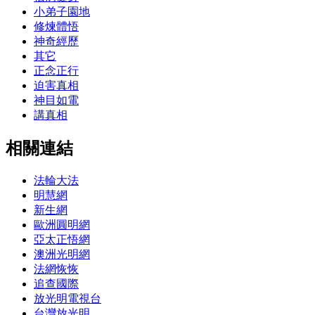
小弟子園地
修煉體悟
神奇經歷
其它
正念正行
迫害真相
神目如電
講真相
相關連結
法輪大法
明慧網
新生網
歐洲圓明網
亞太正悟網
澳洲光明網
法網恢恢
追查國際
放光明電視台
台灣放光明