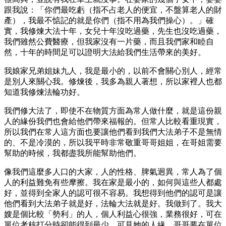
跟我說：「你們最吃虧（指不占老人的便宜，不盤算老人的財
產），我最不惦記的就是你們（指不用為我們操心）。」確
實，我修煉大法十年，女兒十年沒吃過藥，先生也沒吃過藥，
我們雖然公費醫療，但我家沒有一片藥，而且我們家和睦自
然，十年的時間足可以證明大法給我們生活帶來的美好。
我娘家兄弟姐妹九人，我是最小的，以前不會關心別人，經常
是別人來關心我。修煉後，我多為親人著想，所以家裡人也都
知道我修煉法輪功好。
我們修大法了，即使不在物質方面為常人做什麼，就是這份親
人的緣份我們也會給他們帶來福報的。但常人比較看重現實，
所以我們在常人這方面也要讓他們看到我們大法弟子不是無情
的、不是冷漠的，所以我平時非常敬重哥哥姐姐，在哥姐需要
幫助的時候，我都盡我所能幫助他們。
像我們這麼多人口的大家，人的性格、脾氣迥異，常人為了個
人的利益難免有些摩擦。我在家是最小的，如何與這些人都處
好，並得到全家人的認可很不容易。我想得到他們的認可是讓
他們看到大法弟子就是好，法輪大法就是好。我做到了。我大
嫂是個比較「勢利」的人，個人利益心很強，業務很好，可在
單位考核打分時卻能得到最少，可見她的人緣。哥哥要在單位