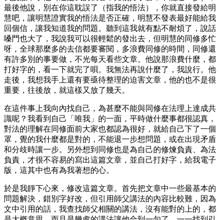
最後他說，別在你這耽誤了（指我的悟法），你就直接發給明
慧吧，讓明慧證實我的悟法是否正確，明慧不發表最好能給我
回個信，讓我知道我的問題。聽到這我就有點不耐煩了，說話
嗓門也大了，我說我可以很輕鬆的發出去，但明慧的同修多忙
呀，全球那麼多的去信都要審閱，多浪費同修的時間，同修還
有許多別的事要做，不光每天看些文章。他說那浪費什麼，都
打好字的，看一下就完了唄。我無法再說什麼了，我說行。他
走後，我想我手上還有要亟待整理的迫害文章，他的也不是很
重要，往後放，就這樣又放了幾天。
在這件事上我向內找自己，為甚麼不能與同修在法理上達成共
識呢？我看到自己「唯我」的一面，平時做什麼事都很認真，
對法的理解在同修面前大家也都認為很好，就給自己下了一個
罩，覺的我什麼都是對的，不能退一步想問題，或在出現矛盾
和分歧時讓一步。另外想到同修也是為自己的修煉負責、為法
負責，才很不容易的寫出這篇文章，並自己打好字，給我電子
版，這其中也有為我著想的心。
於是我靜下心來，修改這篇文章。首先把文章中一些最基本的
問題解決，錯別字好改，但引用師父講法的內容比較難，因為
文中引用的話，我查找師父相關的講法，沒有能對的上的，都
是大概意思，而且是幾處的講法讓他合到一句了，一一找到引