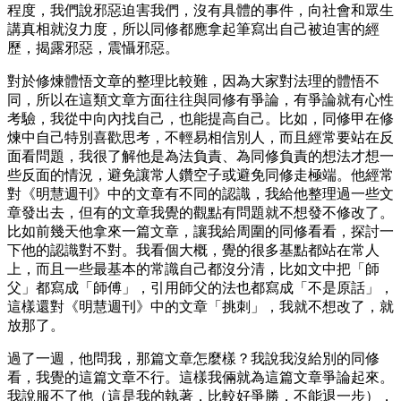
程度，我們說邪惡迫害我們，沒有具體的事件，向社會和眾生
講真相就沒力度，所以同修都應拿起筆寫出自己被迫害的經
歷，揭露邪惡，震懾邪惡。
對於修煉體悟文章的整理比較難，因為大家對法理的體悟不
同，所以在這類文章方面往往與同修有爭論，有爭論就有心性
考驗，我從中向內找自己，也能提高自己。比如，同修甲在修
煉中自己特別喜歡思考，不輕易相信別人，而且經常要站在反
面看問題，我很了解他是為法負責、為同修負責的想法才想一
些反面的情況，避免讓常人鑽空子或避免同修走極端。他經常
對《明慧週刊》中的文章有不同的認識，我給他整理過一些文
章發出去，但有的文章我覺的觀點有問題就不想發不修改了。
比如前幾天他拿來一篇文章，讓我給周圍的同修看看，探討一
下他的認識對不對。我看個大概，覺的很多基點都站在常人
上，而且一些最基本的常識自己都沒分清，比如文中把「師
父」都寫成「師傅」，引用師父的法也都寫成「不是原話」，
這樣還對《明慧週刊》中的文章「挑刺」，我就不想改了，就
放那了。
過了一週，他問我，那篇文章怎麼樣？我說我沒給別的同修
看，我覺的這篇文章不行。這樣我倆就為這篇文章爭論起來。
我說服不了他（這是我的執著，比較好爭勝，不能退一步），