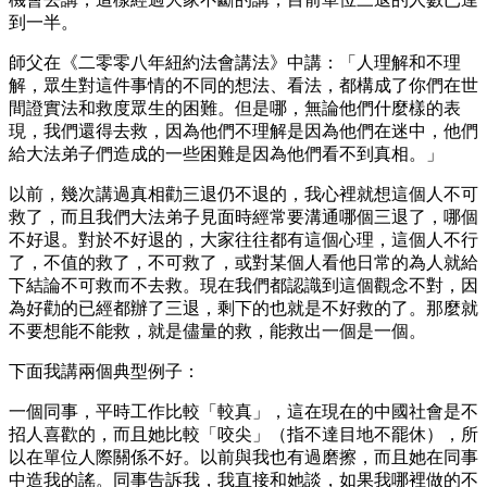
到一半。
師父在《二零零八年紐約法會講法》中講：「人理解和不理
解，眾生對這件事情的不同的想法、看法，都構成了你們在世
間證實法和救度眾生的困難。但是哪，無論他們什麼樣的表
現，我們還得去救，因為他們不理解是因為他們在迷中，他們
給大法弟子們造成的一些困難是因為他們看不到真相。」
以前，幾次講過真相勸三退仍不退的，我心裡就想這個人不可
救了，而且我們大法弟子見面時經常要溝通哪個三退了，哪個
不好退。對於不好退的，大家往往都有這個心理，這個人不行
了，不值的救了，不可救了，或對某個人看他日常的為人就給
下結論不可救而不去救。現在我們都認識到這個觀念不對，因
為好勸的已經都辦了三退，剩下的也就是不好救的了。那麼就
不要想能不能救，就是儘量的救，能救出一個是一個。
下面我講兩個典型例子：
一個同事，平時工作比較「較真」，這在現在的中國社會是不
招人喜歡的，而且她比較「咬尖」（指不達目地不罷休），所
以在單位人際關係不好。以前與我也有過磨擦，而且她在同事
中造我的謠。同事告訴我，我直接和她談，如果我哪裡做的不