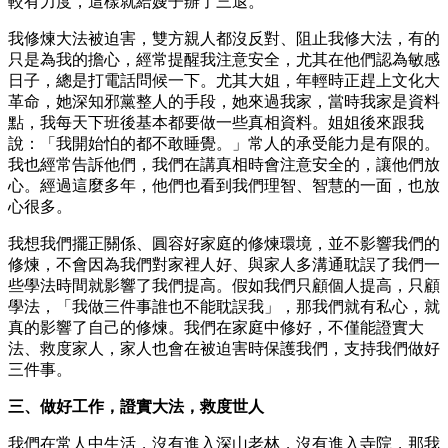
較有力度，這樣就給嫂子辦了三退。
我修煉大法被迫害，雙方親人都沒反對、阻止我修大法，有的
只是為我的擔心，經常提醒我注意安全，尤其在他們認為敏感
日子，總是打電話問候一下。尤其大姐，年輕時正趕上文化大
革命，她深知邪黨整人的手段，她來過我家，當時我家是資料
點，我每天下班後基本都要做一些真相資料。姐姐後來跟我
說：「我開始怕的都不敢睡覺。」常人的承受能力是有限的。
我也經常告訴他們，我們在講真相時會注意安全的，讓他們放
心。經過這麼多年，他們也看到我們理智、智慧的一面，也放
心很多。
我想我們擺正關係、圓容好家庭的修煉環境，並不影響我們的
修煉，不會因為我們對家裡人好、與家人多溝通耽誤了我們一
些學法時間就影響了我們提高。假如我們只顧個人提高，只顧
學法，「我做三件事誰也不能耽誤我」，那我們就有私心，就
真的影響了自己的修煉。我們在家庭中修好，不僅能證實大
法、救度家人，家人也會在被迫害時保護我們，支持我們做好
三件事。
三、做好工作，證實大法，救度世人
我們在常人中生活，沒有進入深山老林，沒有進入寺院，那我