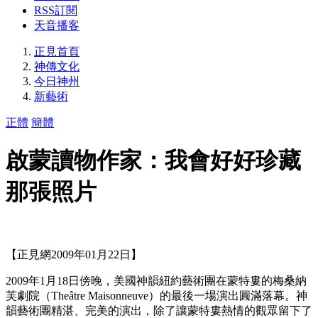
RSS訂閱
天音播客
正見首頁
神傳文化
今日神州
新藝術
正體
簡體
啟蒙讀物作家：我會好好珍藏
那張照片
【正見網2009年01月22日】
2009年1月18日傍晚，美國神韻紐約藝術團在蒙特婁的梅桑納
芙劇院（Theâtre Maisonneuve）的最後一場演出圓滿落幕。神
韻藝術團精湛、完美的演出，除了讓蒙特婁熱情的觀眾留下了