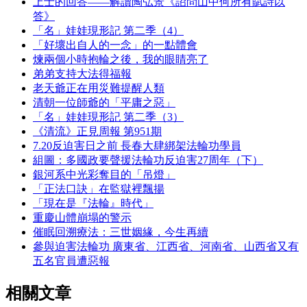
上士的回答——解讀陶弘景《詔問山中何所有賦詩以
答》
「名」娃娃現形記 第二季（4）
「好壞出自人的一念」的一點體會
煉兩個小時抱輪之後，我的眼睛亮了
弟弟支持大法得福報
老天爺正在用災難提醒人類
清朝一位師爺的「平庸之惡」
「名」娃娃現形記 第二季（3）
《清流》正見周報 第951期
7.20反迫害日之前 長春大肆綁架法輪功學員
組圖：多國政要聲援法輪功反迫害27周年（下）
銀河系中光彩奪目的「吊燈」
「正法口訣」在監獄裡飄揚
「現在是『法輪』時代」
重慶山體崩塌的警示
催眠回溯療法：三世姻緣，今生再續
參與迫害法輪功 廣東省、江西省、河南省、山西省又有
五名官員遭惡報
相關文章