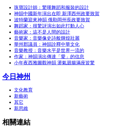
珠寶設計師：驚嘆舞蹈和服裝的設計
神韻中國新年演出在即 新澤西州政要致賀
波特蘭迎來神韻 俄勒岡州長政要致賀
舞蹈家：很驚訝演出如此打動人心
藝術家：這不是人間的設計
音樂家：音樂像史詩般輝煌壯麗
華州郡議員：神韻詮釋中華文化
音樂教授：音樂水平是世界一流的
作家：神韻演出傳達「愛」的信息
小年夜西雅圖觀神韻 盪氣迴腸滿座皆驚
今日神州
文化教育
新藝術
其它
新思維
相關連結