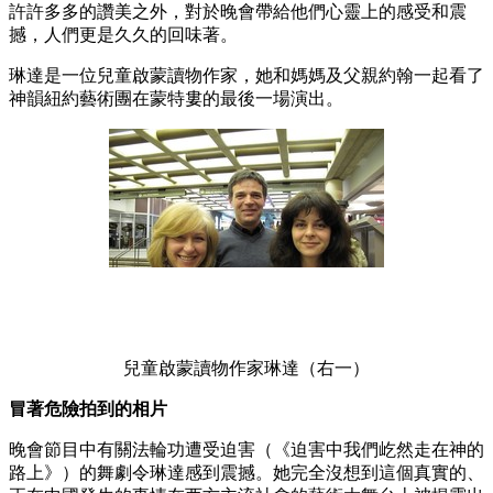
許許多多的讚美之外，對於晚會帶給他們心靈上的感受和震
撼，人們更是久久的回味著。
琳達是一位兒童啟蒙讀物作家，她和媽媽及父親約翰一起看了
神韻紐約藝術團在蒙特婁的最後一場演出。
兒童啟蒙讀物作家琳達（右一）
冒著危險拍到的相片
晚會節目中有關法輪功遭受迫害（《迫害中我們屹然走在神的
路上》）的舞劇令琳達感到震撼。她完全沒想到這個真實的、