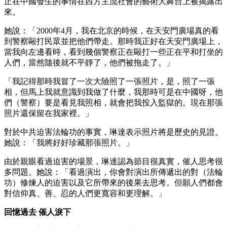
正在中國發生的事情在西方主流社會的藝術大舞台上被揭露出
來。
她說：「2000年4月，我在北京的時候，在天安門廣場真的看
到警察毆打民眾並把他們帶走。那時我正好在天安門廣場上，
當我向左邊看時，看到幾個警察正在毆打一些正在平和打坐的
人們，當然隨後就不平靜了，他們被拖走了。」
「我記得那時我冒了一次大險照了一張照片，是，照了一張
相，但馬上我就意識到我做了什麼，我那時可是在中國呀，他
們（警察）要是看見我照相，就會把我投入監獄的。現在那張
照片還保留在我家裡。」
對於中共迫害法輪功的事實，琳達表示照片將是歷史的見證。
她說：「我將好好珍藏那張照片。」
由於親眼看過迫害的場景，琳達認為節目很真實，催人思考很
多問題。她說：「看過演出，你會對演出所傳遞出的對（法輪
功）修煉人的迫害以及它所帶來的後果去思考。但願人們都會
對信仰真、善、忍的人們更寬容和更理解。」
回憶過去 催人淚下