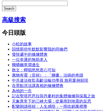
Search
高級搜索
今日頭版
小松的故事
回憶那些年默默影響我的同修們
發快遞中的修煉體會
一位幸運的無助老人
獨憐幽草澗邊生
散文：蟬唱悠悠君心可知
萬物有靈（音頻）：「獅畫」治病的奇蹟
中共違法收監高齡法輪功學員 致死案例頻現
在景點洪法講真相的修煉體會
為他的一念
記在聖塔芭芭拉與丹麥村的集體修煉與採風之旅
天象異常下的三峽大壩：從暴雨到地震的反思
配樂朗讀視頻：人生感悟：一雨吹銷萬裡塵