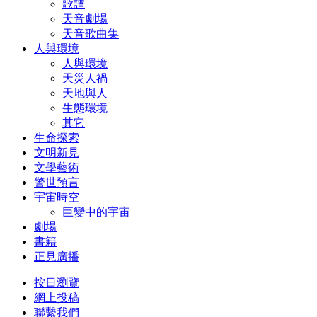
歌譜
天音劇場
天音歌曲集
人與環境
人與環境
天災人禍
天地與人
生態環境
其它
生命探索
文明新見
文學藝術
警世預言
宇宙時空
巨變中的宇宙
劇場
書籍
正見廣播
按日瀏覽
網上投稿
聯繫我們