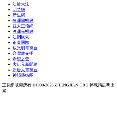
法輪大法
明慧網
新生網
歐洲圓明網
亞太正悟網
澳洲光明網
法網恢恢
追查國際
放光明電視台
台灣放光明
希望之聲
大紀元新聞網
新唐人電視台
神韻藝術團
正見網版權所有 ©1999-2026 ZHENGJIAN.ORG 轉載請註明出
處