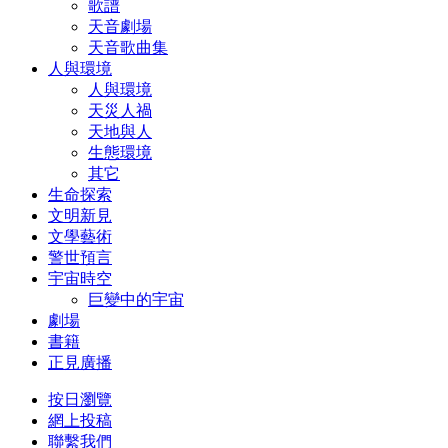
歌譜
天音劇場
天音歌曲集
人與環境
人與環境
天災人禍
天地與人
生態環境
其它
生命探索
文明新見
文學藝術
警世預言
宇宙時空
巨變中的宇宙
劇場
書籍
正見廣播
按日瀏覽
網上投稿
聯繫我們