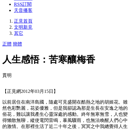
RSS訂閱
天音播客
正見首頁
文明新見
其它
正體
簡體
人生感悟：苦寒釀梅香
貫明
【正見網2012年03月15日】
以前居住在南洋島國，隨處可見盛開在酷熱之地的胡姬花。雖
然色彩艷麗，花姿優雅，但是我卻認為那是生長在安逸之地的
俗花，難以讓我產生心靈深處的感動。終年無寒無雪，人也變
得懶散無聊，縱使電閃雷鳴，暴風驟雨，也無法喚醒人們心中
的激情。在那裡生活了近二十年之後，冥冥之中我總覺得人生