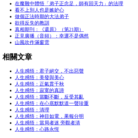
在魔難中體悟「弟子正念足，師有回天力」的法理
看不上別人也是嫉妒心
做個正法時期的大法弟子
欲得反失的教訓
真相期刊：《還原》（第21期）
正見廣播（音頻）：幸運不是偶然
山風吹作滿窗雲
相關文章
人生感悟：君子絕交，不出惡聲
人生感悟：美發與美心
人生感悟：正氣貫千秋
人生感悟：寂寞的真諦
人生感悟：當斷不斷，反受其亂
人生感悟：在心底默默道一聲珍重
人生感悟：清理
人生感悟：神目如電，果報分明
人生感悟：當局者迷 旁觀者清
人生感悟：心路永恆