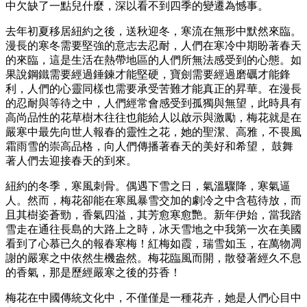
中欠缺了一點兒什麼，深以看不到四季的變遷為憾事。
去年初夏移居紐約之後，送秋迎冬，寒流在無形中默然來臨。
漫長的寒冬需要堅強的意志去忍耐，人們在寒冷中期盼著春天
的來臨，這是生活在熱帶地區的人們所無法感受到的心態。如
果說鋼鐵需要經過錘鍊才能堅硬，寶劍需要經過磨礪才能鋒
利，人們的心靈同樣也需要承受苦難才能真正的昇華。在漫長
的忍耐與等待之中，人們經常會感受到孤獨與無望，此時具有
高尚品性的花草樹木往往也能給人以啟示與激勵，梅花就是在
嚴寒中最先向世人報春的靈性之花，她的聖潔、高雅，不畏風
霜雨雪的崇高品格，向人們傳播著春天的美好和希望， 鼓舞
著人們去迎接春天的到來。
紐約的冬季，寒風刺骨。偶遇下雪之日，氣溫驟降，寒氣逼
人。然而，梅花卻能在寒風暴雪交加的劇冷之中含苞待放，而
且其樹姿蒼勁，香氣四溢，其芳愈寒愈艷。新年伊始，當我踏
雪走在通往長島的大路上之時，冰天雪地之中我第一次在美國
看到了心慕已久的報春寒梅！紅梅如霞，瑞雪如玉，在萬物凋
謝的嚴寒之中依然生機盎然。梅花臨風而開，散發著經久不息
的香氣，那是歷經嚴寒之後的芬香！
梅花在中國傳統文化中，不僅僅是一種花卉，她是人們心目中