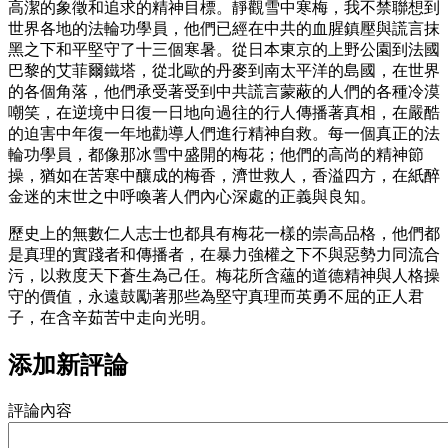
高潔的象徵和追求的精神目標。靜觀雪中寒梅，我不禁聯想到
世界各地的法輪功學員，他們已經在中共的血腥鎮壓與謊言抹
黑之下和平堅守了十三個寒暑。從日本東京的上野公園到法國
巴黎的艾菲爾鐵塔，從北歐的丹麥到南太平洋的島國，在世界
的各個角落，他們承受著受到中共謊言蒙蔽的人們的各種冷漠
嘲笑，在逆境中日復一日地向過往的行人傳播著真相，在嚴酷
的迫害中年復一年地勸導人們進行精神自救。每一個真正的法
輪功學員，都像那冰雪中盛開的梅花；他們的高尚的精神節
操，猶如在苦寒中釀成的梅香，濟世救人，香溢四方，在紙醉
金迷的末世之中呼喚著人們內心深處的正義與良知。
歷史上的無數仁人志士也都具有梅花一樣的崇高品格，他們都
是真理的實踐者和傳播者，在暴力強權之下不與惡勢力同流合
污，以救度天下蒼生為己任。梅花所含蘊的道德精神與人格操
守的價值，永遠鼓勵著那些為堅守真理而英勇不屈的正人君
子，在含辛茹苦中走向光明。
添加新評論
評論內容