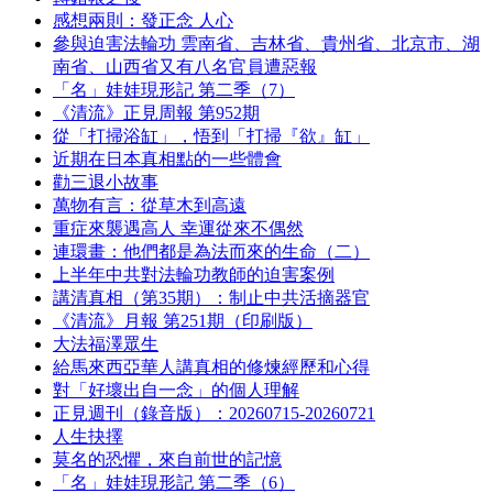
感想兩則：發正念 人心
參與迫害法輪功 雲南省、吉林省、貴州省、北京市、湖
南省、山西省又有八名官員遭惡報
「名」娃娃現形記 第二季（7）
《清流》正見周報 第952期
從「打掃浴缸」，悟到「打掃『欲』缸」
近期在日本真相點的一些體會
勸三退小故事
萬物有言：從草木到高遠
重症來襲遇高人 幸運從來不偶然
連環畫：他們都是為法而來的生命（二）
上半年中共對法輪功教師的迫害案例
講清真相（第35期）：制止中共活摘器官
《清流》月報 第251期（印刷版）
大法福澤眾生
給馬來西亞華人講真相的修煉經歷和心得
對「好壞出自一念」的個人理解
正見週刊（錄音版）：20260715-20260721
人生抉擇
莫名的恐懼，來自前世的記憶
「名」娃娃現形記 第二季（6）