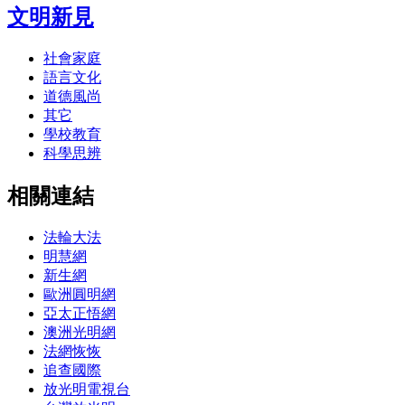
文明新見
社會家庭
語言文化
道德風尚
其它
學校教育
科學思辨
相關連結
法輪大法
明慧網
新生網
歐洲圓明網
亞太正悟網
澳洲光明網
法網恢恢
追查國際
放光明電視台