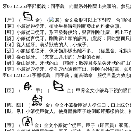
牙06-121253字部概義：同字義，向體系外剛冒出尖頭的。參
【牙】（
金）（
篆）金文象形可以上下對咬、合叩的
【芽】小篆從艸從牙。植物生長時剛剛萌發出的稚嫩尖頭。
【呀】小篆從口從牙。形容發聲伊始，聲音剛剛吐露、所出不
【訝】小篆從言從牙。剛剛冒出頭的語言。[驚訝：因吃驚而只
【伢】從人從牙。萌芽狀態的人，小孩子。
【迓】小篆從辵從牙。像牙齒那樣出離不多。（從屋舍、宅院等
【砑】從石從牙。（充當工具用的）牙狀的石頭。
【岈】從山從牙。牙狀的山。[嵖岈：散碎且多呈尖牙狀的群山
【穿】小篆從穴從牙。從孔穴內通透而出、剛剛向外顯露、如
臣08-12212121字部概義：同字義，俯首聽命，服從且盡力
【臣】（
甲）（
金）甲骨金文小篆為下視的眼
【臨、臨】（
金）金文小篆從臣從人從仨口，口上或分
【臥、臥】小篆從臣從人。使身體像臣子跪倒叩拜那樣俯伏、抱
【宦】（
金）金文小篆從宀從臣。臣子（即官員）家庭