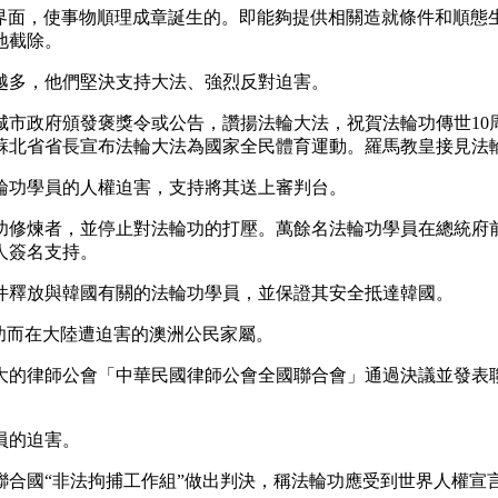
界面，使事物順理成章誕生的。即能夠提供相關造就條件和順態
地截除。
越多，他們堅決支持大法、強烈反對迫害。
多個城市政府頒發褒獎令或公告，讚揚法輪大法，祝賀法輪功傳世1
北省省長宣布法輪大法為國家全民體育運動。羅馬教皇接見法輪功學
輪功學員的人權迫害，支持將其送上審判台。
修煉者，並停止對法輪功的打壓。萬餘名法輪功學員在總統府前
人簽名支持。
件釋放與韓國有關的法輪功學員，並保證其安全抵達韓國。
功而在大陸遭迫害的澳洲公民家屬。
大的律師公會「中華民國律師公會全國聯合會」通過決議並發表
員的迫害。
聯合國“非法拘捕工作組”做出判決，稱法輪功應受到世界人權宣