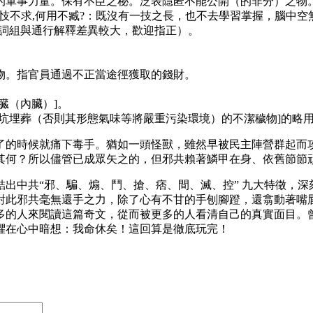
軍事力量。保有不臣之秘。泛表隱匿不能公開（的非分）之物。即
不忮不求,何用不臧?：既沒有一技之長，也不去學習掌握，腦中空
個詞組與通行解釋差異較大，歡迎指正）。
物。指官員通過不正當途徑獲取的錢財。
臓（內臟）]。
坑埋葬（否則其形態氣味等將嚴重污染環境）的不潔穢物]的略
了的時候就痛下毒手。猶如一頭怪獸，雖然早被民主陣營群起而
其何？所以儘管已成眾矢之的，但邪共賴著鱗甲在身、依舊節節
總結出中共“邪、騙、煽、鬥、搶、痞、間、滅、控” 九大特徵
對此邪共毫無還手之力，除了心有不甘的手刨腳蹬，還翕動著嘴
多的人來閱讀這篇奇文，從而被更多的人看清自己的真實面目。
懼在心中暗想：我命休矣！這回算是徹底玩完！