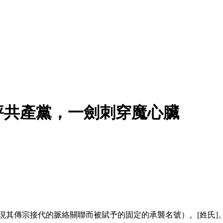
評共產黨，一劍刺穿魔心臟
現其傳宗接代的脈絡關聯而被賦予的固定的承襲名號）。[姓氏]