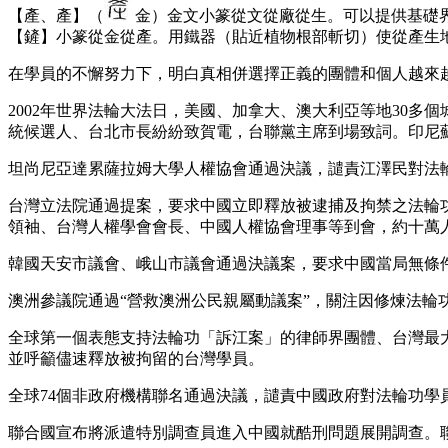
【產、產】（
金）金文小篆從文從廠從生。可以提供基礎
【鏟】小篆從金從產。用鐵器（貼近植物根部斬切）使從產生
在學員的不懈努力下，明白真相併選擇正義的團體和個人越來
2002年世界法輪大法日，美國、加拿大、澳大利亞等地30
統候選人、台北市長紛紛致賀電，台聯黨主席到場致詞。印尼蘇
坦尚尼亞達累薩拉姆大學人權協會通過決議，譴責江澤民對法
台灣立法院通過提案，要求中國立即釋放被逮捕及拘禁之法輪功
領袖、台灣人權學會會長、中國人權協會理事等到會，約十萬
韓國天安市議會、峨山市議會通過決議案，要求中國當局無條
澳洲參議院通過“營救澳洲公民親屬動議案”，關注因修煉法輪
全球第一個表態支持法輪功「訴江案」的律師界團體、台灣最
並呼籲儘速釋放被拘留的台灣學員。
全球74個非政府機構聯名通過決議，譴責中國政府對法輪功學
聯合國宣布將派遣特別調查員進入中國就酷刑問題展開調查。