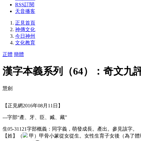
RSS訂閱
天音播客
正見首頁
神傳文化
今日神州
文化教育
正體
簡體
漢字本義系列（64）：奇文九
慧劍
【正見網2016年08月11日】
---字部“產、牙、臣、臧、藏”
生05-31121字部概義：同字義，萌發成長。產出。參見該字。
【姓】（
甲）甲骨小篆從女從生。女性生育子女後（為了體