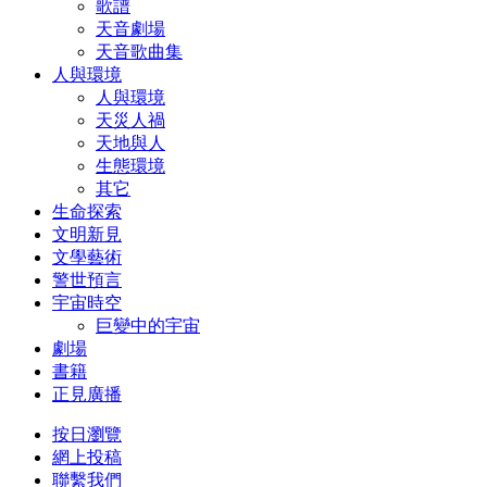
歌譜
天音劇場
天音歌曲集
人與環境
人與環境
天災人禍
天地與人
生態環境
其它
生命探索
文明新見
文學藝術
警世預言
宇宙時空
巨變中的宇宙
劇場
書籍
正見廣播
按日瀏覽
網上投稿
聯繫我們