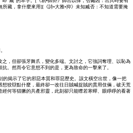
“藏”的本字。[《易•師卦》師出以律，否臧凶：出兵時要有
無所藏，拿什麼來用][《詩•大雅•抑》未知臧否：不知道需要掩
用。
攻之，但卻張牙舞爪，變化多端。文討之，它強詞奪理、以恥為
頑抗。然而令它意想不到的是，更為致命的一擊來了。
，深刻的揭示了它的邪惡本質和罪惡歷史。該文橫空出世，像一把
唇想狡辯點什麼，最終卻一改往日賊喊捉賊的貫用伎倆，破天荒
曾經何等猖獗的共產邪靈，此刻卻只能噤若寒蟬、眼睜睜的看著