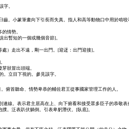
見該字。
臼齒。小篆筆畫向下引長而失真。指人和高等動物口中用於啃咬
多的情勢。
說出暫短的一個或幾個音節]。
處）走出不遠，剛一出門。[迎迓：出門迎接]。
]。
發芽狀冒出頭端。
效忠的。立目下視的。參見該字。
目。俯首聽命、情勢卑恭的輔佐君王從事國家管理工作的人。
別連線。表示君主居高在上、向下俯看和接受眾多臣子的恭敬表
撲。泛表趴伏躺倒。引表卑躬潛伏。[臥底]。
。