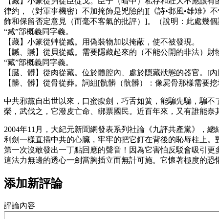
【臧】小篆從爿從臣從戈。臣子（暗中）私存和壯大不應該有的
律約，（對軍事機密）不加掩飾是兇險的][《詩•邶風•雄雉》
飾和保留否定意見（而毫不客氣的批評）]。（說明：此處幾
“臧”部概義同字義。
【藏】小篆從艸從臧。用偽裝物加以掩蔽，使不被發現。
【贓、贓】從貝從臧。需要隱藏起來的（不能公開的非法）財
“藏”部概義同字義。
【臓、髒】從肉從藏。位於體腔內、處於隱藏狀態的器官。[內
【髒、髒】從骨從葬。詞組[骯髒（骯髒）：像屍骨那樣需要挖
中共邪黨自出世以來，口蜜腹劍，巧舌如簧，能騙先騙，騙不
榮，武伐之，它潑皮亡命、綁票國民。近百年來，又有誰能奈
2004年11月，大紀元新聞網發表系列社論《九評共產黨》，
利劍一樣直插中共的心臟，牢牢的把它釘在背後的恥辱柱上。
第一次沒敢發出一丁點回應的聲音！因為它害怕反駁會吸引更
這法力無邊的透心一劍當胸插立而無計可施。它懷著極度的恐
添加新評論
評論內容