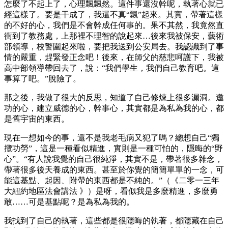
怎麼了不起上了，心理飄飄然。這件事還沒幹呢，執著心就已
經這樣了。要是干成了，我還不真“飄”起來。其實，帶著這樣
的不好的心，我們是不會幹成任何事的。果不其然，我竟然直
衝到了教務處，上那裡不理智的說起來…後來我被保安，藝術
部領導，校警圍起來啦，要把我送到公安局去。我認識到了事
情的嚴重，趕緊發正念吧！後來，在師父的慈悲呵護下，我被
高中部領導帶回去了，說：“我們學生，我們自己教育吧。這
事算了吧。”脫險了。
那之後，我做了很大的反思，知道了自己修煉上很多漏洞。邀
功的心，建立威德的心，幹事心，其實都是為私為我的心，都
是舊宇宙的東西。
現在一想如今的事，還不是我老毛病又犯了嗎？總想自己“獨
攬功勞”，這是一種看似精進，實則是一種可怕的，隱晦的“野
心”。“有人說我覺的自己很純淨，其實不是，帶著很多雜念，
帶著很多後天養成的東西。甚至於你覺的簡簡單單的一念，可
能這基點、起因、附帶的東西都是不純的。”（《二零一三年
大紐約地區法會講法 》）是呀，看似我是多麼精進，多麼勇
敢……可是基點呢？是為私為我的。
我找到了自己的執著，這些都是很隱晦的執著，都隱藏在自己