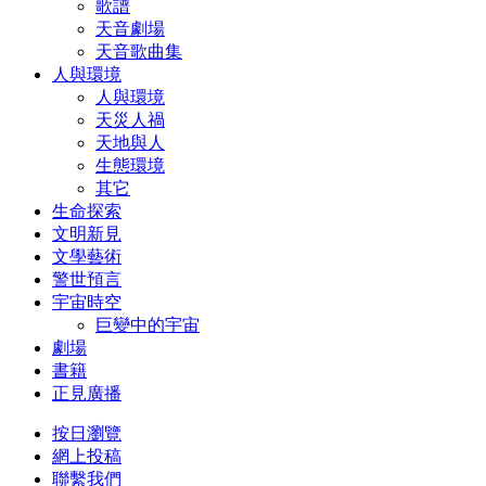
歌譜
天音劇場
天音歌曲集
人與環境
人與環境
天災人禍
天地與人
生態環境
其它
生命探索
文明新見
文學藝術
警世預言
宇宙時空
巨變中的宇宙
劇場
書籍
正見廣播
按日瀏覽
網上投稿
聯繫我們