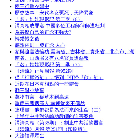
兩三行雁夕陽中
歷史故事：宋代孝女冤死，天降異象
「名」娃娃現形記 第二季（8）
講真相成罪名 中國多位工程師律師遭枉判
為甚麼自己的正念不強大?
轉錯帳之後
感想兩則：發正念 人心
參與迫害法輪功 雲南省、吉林省、貴州省、北京市、湖
南省、山西省又有八名官員遭惡報
「名」娃娃現形記 第二季（7）
《清流》正見周報 第952期
從「打掃浴缸」，悟到「打掃『欲』缸」
近期在日本真相點的一些體會
勸三退小故事
萬物有言：從草木到高遠
重症來襲遇高人 幸運從來不偶然
連環畫：他們都是為法而來的生命（二）
上半年中共對法輪功教師的迫害案例
講清真相（第35期）：制止中共活摘器官
《清流》月報 第251期（印刷版）
大法福澤眾生