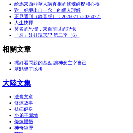
給馬來西亞華人講真相的修煉經歷和心得
對「好壞出自一念」的個人理解
正見週刊（錄音版）：20260715-20260721
人生抉擇
莫名的恐懼，來自前世的記憶
「名」娃娃現形記 第二季（6）
相關文章
擺好看問題的基點 讓神念主宰自己
基點錯了以後
大陸文集
法會文章
修煉故事
祛病健身
小弟子園地
修煉體悟
神奇經歷