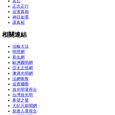
其它
正念正行
迫害真相
神目如電
講真相
相關連結
法輪大法
明慧網
新生網
歐洲圓明網
亞太正悟網
澳洲光明網
法網恢恢
追查國際
放光明電視台
台灣放光明
希望之聲
大紀元新聞網
新唐人電視台