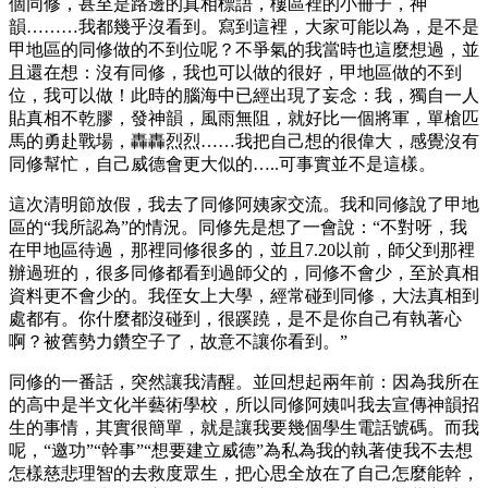
個同修，甚至是路邊的真相標語，樓區裡的小冊子，神
韻………我都幾乎沒看到。寫到這裡，大家可能以為，是不是
甲地區的同修做的不到位呢？不爭氣的我當時也這麼想過，並
且還在想：沒有同修，我也可以做的很好，甲地區做的不到
位，我可以做！此時的腦海中已經出現了妄念：我，獨自一人
貼真相不乾膠，發神韻，風雨無阻，就好比一個將軍，單槍匹
馬的勇赴戰場，轟轟烈烈……我把自己想的很偉大，感覺沒有
同修幫忙，自己威德會更大似的…..可事實並不是這樣。
這次清明節放假，我去了同修阿姨家交流。我和同修說了甲地
區的“我所認為”的情況。同修先是想了一會說：“不對呀，我
在甲地區待過，那裡同修很多的，並且7.20以前，師父到那裡
辦過班的，很多同修都看到過師父的，同修不會少，至於真相
資料更不會少的。我侄女上大學，經常碰到同修，大法真相到
處都有。你什麼都沒碰到，很蹊蹺，是不是你自己有執著心
啊？被舊勢力鑽空子了，故意不讓你看到。”
同修的一番話，突然讓我清醒。並回想起兩年前：因為我所在
的高中是半文化半藝術學校，所以同修阿姨叫我去宣傳神韻招
生的事情，其實很簡單，就是讓我要幾個學生電話號碼。而我
呢，“邀功”“幹事”“想要建立威德”為私為我的執著使我不去想
怎樣慈悲理智的去救度眾生，把心思全放在了自己怎麼能幹，