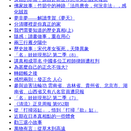
佛家故事：竹節中的神跡「法尚應舍，何況非法」，感
化賊首
夢非夢——解讀李賀《夢天》
分清哪裡是你真正的家
我們需要知道的歷史真相(上)
隨感：讀書做事，重在用心
兩三行雁夕陽中
歷史故事：宋代孝女冤死，天降異象
「名」娃娃現形記 第二季（8）
講真相成罪名 中國多位工程師律師遭枉判
為甚麼自己的正念不強大?
轉錯帳之後
感想兩則：發正念 人心
參與迫害法輪功 雲南省、吉林省、貴州省、北京市、湖
南省、山西省又有八名官員遭惡報
「名」娃娃現形記 第二季（7）
《清流》正見周報 第952期
從「打掃浴缸」，悟到「打掃『欲』缸」
近期在日本真相點的一些體會
勸三退小故事
萬物有言：從草木到高遠