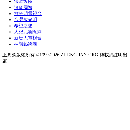
法網恢恢
追查國際
放光明電視台
台灣放光明
希望之聲
大紀元新聞網
新唐人電視台
神韻藝術團
正見網版權所有 ©1999-2026 ZHENGJIAN.ORG 轉載請註明出
處