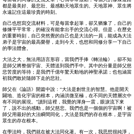
都是最美好、最悲壯、最感動天地眾生的。天地眾神、眾生將
永遠記住這最珍貴的時刻。
自己也想寫交流材料，可是每當拿起筆，卻又猶豫了，自己的
修煉平平常常，的確沒有能拿出手的交流心得。但是，在歷史
的重要時刻，自己突然覺的自己也是大法的一員，能成為大法
弟子是宇宙的最高榮譽，走到今天，也想和同修分享一下自己
的學法體會。
大法之大，無法用語言形容，當我們手捧《轉法輪》，卻不知
是師父將整個宇宙、天體送到我們手中。其中的分量是師父慈
悲苦度的等待；是我們千億年驚天動地的神聖承諾；也包涵當
初我們敢於隨師下走的悲壯。
師父在《論語》開篇中說：“大法是創世主的智慧。他是開天
闢地、造化宇宙的根本，內涵洪微至極，在不同的天體層次中
有不同的展現。”讀到這裡，我覺的渾身一震，眼淚流下來
了，說不出的感動，師父慈悲。我們也是一個個的宇宙啊！被
師父用最好的大法瞬間同化，大法是我們的存在根本，是宇宙
眾生的存在根本。
在學法時，我們就在被大法同化著。有一次，我思想很純淨，