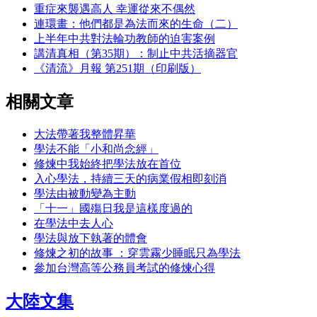
重症來襲遇高人 幸運從來不偶然
連環畫：他們都是為法而來的生命（二）
上半年中共對法輪功教師的迫害案例
講清真相（第35期）：制止中共活摘器官
《清流》月報 第251期（印刷版）
相關文章
大法帶著我整體昇華
學法不能「小和尚念經」
修煉中我始終把學法放在首位
入心學法，持續三天的病業假相即刻消
學法由被動變為主動
「十一」國殤日我是這樣度過的
在學法中去人心
學法與放下執著的體會
修煉之初的故事 ：穿雲霧少睡眠只為學法
參加台灣高等公務員考試的修煉心得
大陸文集