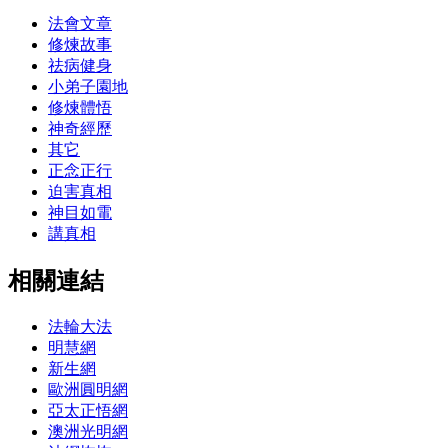
法會文章
修煉故事
祛病健身
小弟子園地
修煉體悟
神奇經歷
其它
正念正行
迫害真相
神目如電
講真相
相關連結
法輪大法
明慧網
新生網
歐洲圓明網
亞太正悟網
澳洲光明網