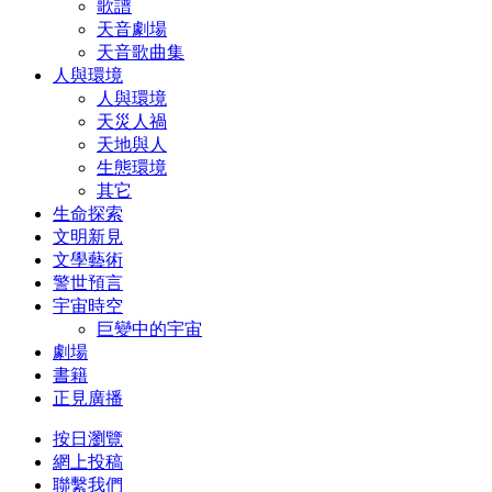
歌譜
天音劇場
天音歌曲集
人與環境
人與環境
天災人禍
天地與人
生態環境
其它
生命探索
文明新見
文學藝術
警世預言
宇宙時空
巨變中的宇宙
劇場
書籍
正見廣播
按日瀏覽
網上投稿
聯繫我們