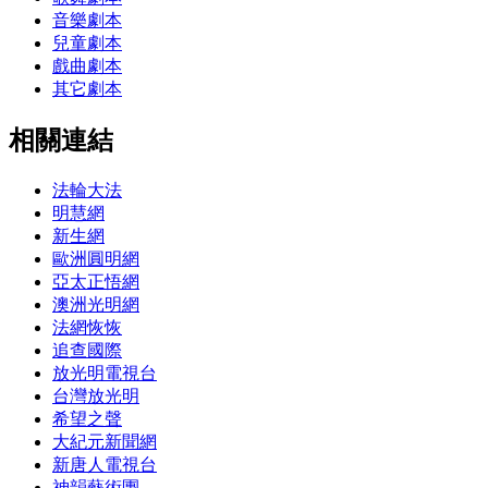
音樂劇本
兒童劇本
戲曲劇本
其它劇本
相關連結
法輪大法
明慧網
新生網
歐洲圓明網
亞太正悟網
澳洲光明網
法網恢恢
追查國際
放光明電視台
台灣放光明
希望之聲
大紀元新聞網
新唐人電視台
神韻藝術團