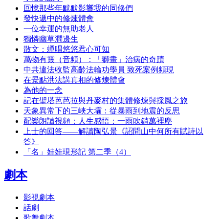
回憶那些年默默影響我的同修們
發快遞中的修煉體會
一位幸運的無助老人
獨憐幽草澗邊生
散文：蟬唱悠悠君心可知
萬物有靈（音頻）：「獅畫」治病的奇蹟
中共違法收監高齡法輪功學員 致死案例頻現
在景點洪法講真相的修煉體會
為他的一念
記在聖塔芭芭拉與丹麥村的集體修煉與採風之旅
天象異常下的三峽大壩：從暴雨到地震的反思
配樂朗讀視頻：人生感悟：一雨吹銷萬裡塵
上士的回答——解讀陶弘景《詔問山中何所有賦詩以
答》
「名」娃娃現形記 第二季（4）
劇本
影視劇本
話劇
歌舞劇本