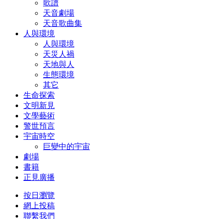
歌譜
天音劇場
天音歌曲集
人與環境
人與環境
天災人禍
天地與人
生態環境
其它
生命探索
文明新見
文學藝術
警世預言
宇宙時空
巨變中的宇宙
劇場
書籍
正見廣播
按日瀏覽
網上投稿
聯繫我們