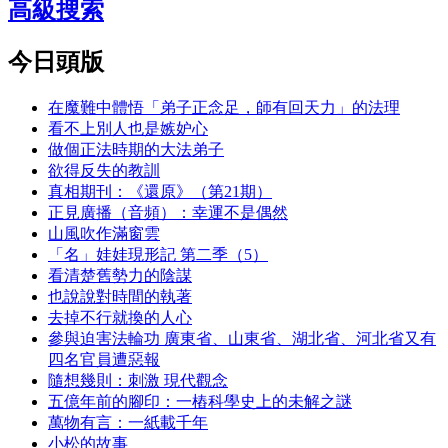
高級搜索
今日頭版
在魔難中體悟「弟子正念足，師有回天力」的法理
看不上別人也是嫉妒心
做個正法時期的大法弟子
欲得反失的教訓
真相期刊：《還原》（第21期）
正見廣播（音頻）：幸運不是偶然
山風吹作滿窗雲
「名」娃娃現形記 第二季（5）
看清楚舊勢力的陰謀
也說說對時間的執著
去掉不行就換的人心
參與迫害法輪功 廣東省、山東省、湖北省、河北省又有
四名官員遭惡報
隨想幾則：刺激 現代觀念
五億年前的腳印：一樁科學史上的未解之謎
萬物有言：一紙載千年
小松的故事