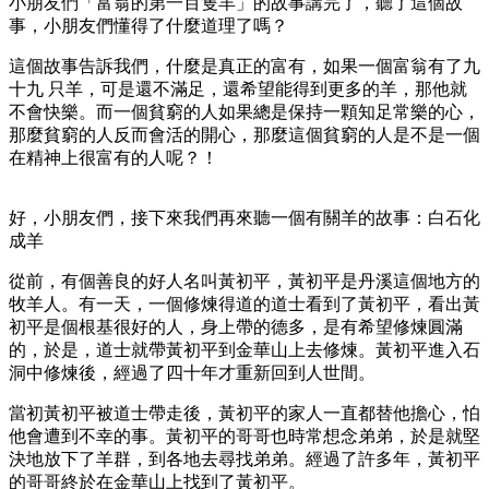
小朋友們「富翁的第一百隻羊」的故事講完了，聽了這個故
事，小朋友們懂得了什麼道理了嗎？
這個故事告訴我們，什麼是真正的富有，如果一個富翁有了九
十九 只羊，可是還不滿足，還希望能得到更多的羊，那他就
不會快樂。而一個貧窮的人如果總是保持一顆知足常樂的心，
那麼貧窮的人反而會活的開心，那麼這個貧窮的人是不是一個
在精神上很富有的人呢？！
好，小朋友們，接下來我們再來聽一個有關羊的故事：白石化
成羊
從前，有個善良的好人名叫黃初平，黃初平是丹溪這個地方的
牧羊人。有一天，一個修煉得道的道士看到了黃初平，看出黃
初平是個根基很好的人，身上帶的德多，是有希望修煉圓滿
的，於是，道士就帶黃初平到金華山上去修煉。黃初平進入石
洞中修煉後，經過了四十年才重新回到人世間。
當初黃初平被道士帶走後，黃初平的家人一直都替他擔心，怕
他會遭到不幸的事。黃初平的哥哥也時常想念弟弟，於是就堅
決地放下了羊群，到各地去尋找弟弟。經過了許多年，黃初平
的哥哥終於在金華山上找到了黃初平。