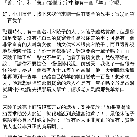
「善」字、和「義」(繁體字)字中都有一個「羊」 字呢。
好，小朋友們，接下來我們來聽一個有關羊的故事：富翁的第
一百隻羊
戰國時代，有一個名叫宋陵子的人，宋陵子雖然貧窮，但是卻
知足常樂，沒有把自己的貧窮看作是很痛苦的事；可是有一個
非常富有的人叫魏文侯，魏文侯常常譏笑宋陵子，而且還鄙視
地對宋陵子說：「你一直都很窮，難道要窮一輩子嗎？」 而
宋陵子聽了卻一點也不生氣，他看了看魏文侯，然後平靜的
說，「請你不要擔心，慢慢聽我說。前幾天，我做了一個很奇
怪的夢，夢見一個養有九十九隻羊的富翁，他一天到晚就希望
能再得到一隻羊，好讓自己的羊的數目變成一百隻！想來想
去，他就想到隔壁那個貧窮的老人不是有一隻羊嗎？於是富翁
就興沖沖地跑去找那窮人幫忙，請求老人割讓那隻羊給自
己。」
宋陵子說完上面這段寓言式的話後，又接著說:「如果富翁還
須要求助於人的話，就很難說到底誰富誰貧了！」最後宋陵子
還語重心長地對魏文侯說：「富有的人並非真正的富有，貧窮
的人也並非真正的貧窮啊。」