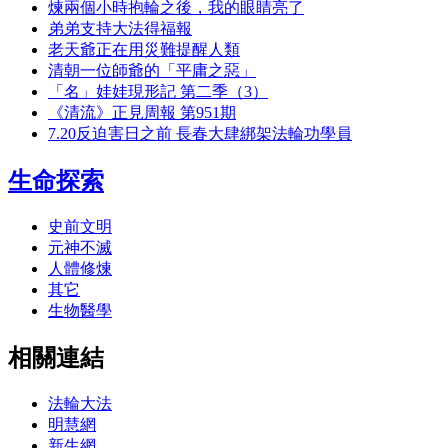
煉兩個小時抱輪之後，我的眼睛亮了
弟弟支持大法得福報
老天爺正在用災難提醒人類
清朝一位師爺的「平庸之惡」
「名」娃娃現形記 第二季（3）
《清流》正見周報 第951期
7.20反迫害日之前 長春大肆綁架法輪功學員
生命探索
史前文明
元神不滅
人體修煉
其它
生物醫學
相關連結
法輪大法
明慧網
新生網