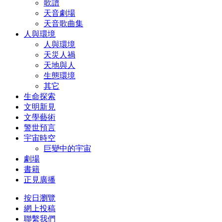
歌譜
天音劇場
天音歌曲集
人與環境
人與環境
天災人禍
天地與人
生態環境
其它
生命探索
文明新見
文學藝術
警世預言
宇宙時空
巨變中的宇宙
劇場
書籍
正見廣播
按日瀏覽
網上投稿
聯繫我們