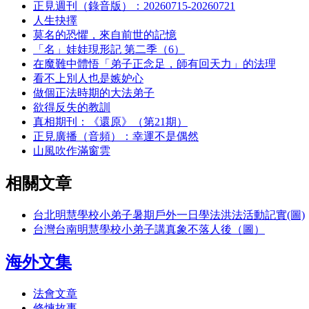
正見週刊（錄音版）：20260715-20260721
人生抉擇
莫名的恐懼，來自前世的記憶
「名」娃娃現形記 第二季（6）
在魔難中體悟「弟子正念足，師有回天力」的法理
看不上別人也是嫉妒心
做個正法時期的大法弟子
欲得反失的教訓
真相期刊：《還原》（第21期）
正見廣播（音頻）：幸運不是偶然
山風吹作滿窗雲
相關文章
台北明慧學校小弟子暑期戶外一日學法洪法活動記實(圖)
台灣台南明慧學校小弟子講真象不落人後（圖）
海外文集
法會文章
修煉故事