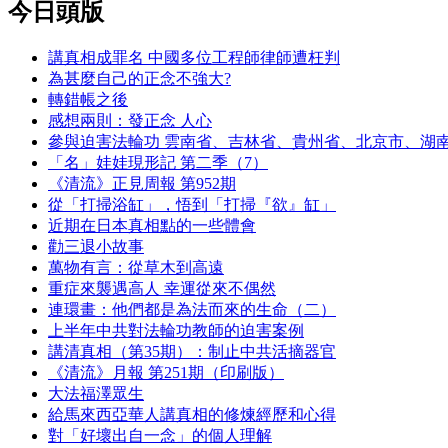
今日頭版
講真相成罪名 中國多位工程師律師遭枉判
為甚麼自己的正念不強大?
轉錯帳之後
感想兩則：發正念 人心
參與迫害法輪功 雲南省、吉林省、貴州省、北京市、湖
「名」娃娃現形記 第二季（7）
《清流》正見周報 第952期
從「打掃浴缸」，悟到「打掃『欲』缸」
近期在日本真相點的一些體會
勸三退小故事
萬物有言：從草木到高遠
重症來襲遇高人 幸運從來不偶然
連環畫：他們都是為法而來的生命（二）
上半年中共對法輪功教師的迫害案例
講清真相（第35期）：制止中共活摘器官
《清流》月報 第251期（印刷版）
大法福澤眾生
給馬來西亞華人講真相的修煉經歷和心得
對「好壞出自一念」的個人理解