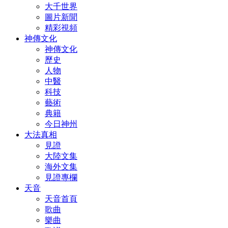
大千世界
圖片新聞
精彩視頻
神傳文化
神傳文化
歷史
人物
中醫
科技
藝術
典籍
今日神州
大法真相
見證
大陸文集
海外文集
見證專欄
天音
天音首頁
歌曲
樂曲