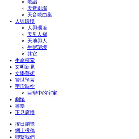
歌譜
天音劇場
天音歌曲集
人與環境
人與環境
天災人禍
天地與人
生態環境
其它
生命探索
文明新見
文學藝術
警世預言
宇宙時空
巨變中的宇宙
劇場
書籍
正見廣播
按日瀏覽
網上投稿
聯繫我們