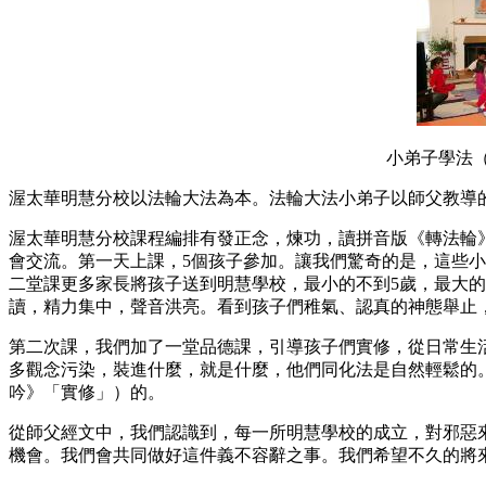
小弟子學法
渥太華明慧分校以法輪大法為本。法輪大法小弟子以師父教導
渥太華明慧分校課程編排有發正念，煉功，讀拼音版《轉法輪
會交流。第一天上課，5個孩子參加。讓我們驚奇的是，這些
二堂課更多家長將孩子送到明慧學校，最小的不到5歲，最大的
讀，精力集中，聲音洪亮。看到孩子們稚氣、認真的神態舉止
第二次課，我們加了一堂品德課，引導孩子們實修，從日常生
多觀念污染，裝進什麼，就是什麼，他們同化法是自然輕鬆的
吟》「實修」）的。
從師父經文中，我們認識到，每一所明慧學校的成立，對邪惡
機會。我們會共同做好這件義不容辭之事。我們希望不久的將