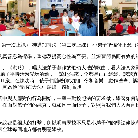
（第一次上課） 神通加持法（第二次上課） 小弟子準備發正念（
的真善忍為標準，重德及提高心性為至要。並煉習簡易而有效的
》、《洪吟》，唱大法弟子創作的歌頌大法的歌曲，看大法真象
小弟子平時活潑愛玩的勁，一讀起法來，全都是正正經經、認認
11歲。在煉功時，孩子們隨著師父的口令和音樂，動作整齊、
，真為他們能在大法中熔煉，感到高興。
活中與人應對的行為開始，一舉一動按照法的要求做，學習如何
。在面對孩子們的純真，就如同一面鏡子，對照著我們大人向內
來說都是很大的打擊，所以明慧學校不只是小弟子們的學法修煉
來全球每個地方都有明慧學校。