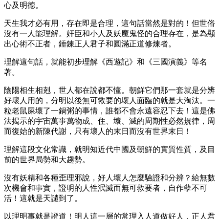
心及明德。
天生我才必有用，存在即是合理，這句話當然是對的！但世俗
沒有一人能理解。奸臣和小人及妖魔鬼怪的合理存在，是為顯
出心術不正者，錘鍊正人君子和圓滿正道修煉者。
理解這句話，就能初步理解《西遊記》和《三國演義》等名
著。
陰陽相生相剋，世人都在說都不懂。朝鮮它們那一套就是分辨
好壞人用的，分明以後無可救要的壞人面臨的就是大淘汰。一
粒老鼠屎壞了一鍋粥的事情，誰都不會永遠容忍下去！這是佛
法揭示的宇宙萬事萬物成、住、壞、滅的周期性必然規律，周
而復始的新陳代謝，只有壞人的末日而沒有世界末日！
理解這段文化常識，就明知近代中國及朝鮮的實質性質，及目
前的世界局勢和大趨勢。
沒有妖精和各種歪理邪說，好人壞人怎麼驗證和分辨？給無數
次機會和事實，證明的人性泯滅而無可救要者，自作孽不可
活！這就是天譴到了。
以理明事就是證道！明人這一層的常理入人道做好人，正人君