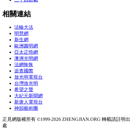
相關連結
法輪大法
明慧網
新生網
歐洲圓明網
亞太正悟網
澳洲光明網
法網恢恢
追查國際
放光明電視台
台灣放光明
希望之聲
大紀元新聞網
新唐人電視台
神韻藝術團
正見網版權所有 ©1999-2026 ZHENGJIAN.ORG 轉載請註明出
處