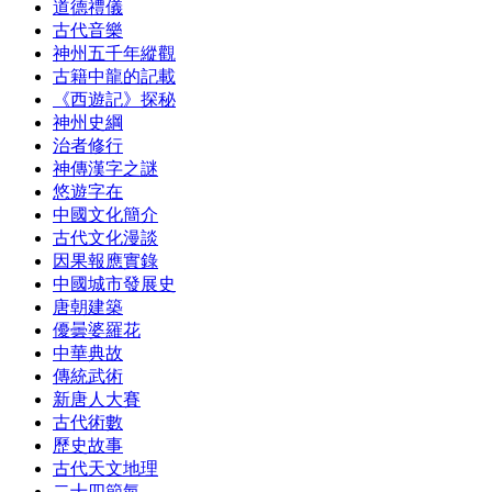
道德禮儀
古代音樂
神州五千年縱觀
古籍中龍的記載
《西遊記》探秘
神州史綱
治者修行
神傳漢字之謎
悠遊字在
中國文化簡介
古代文化漫談
因果報應實錄
中國城市發展史
唐朝建築
優曇婆羅花
中華典故
傳統武術
新唐人大賽
古代術數
歷史故事
古代天文地理
二十四節氣