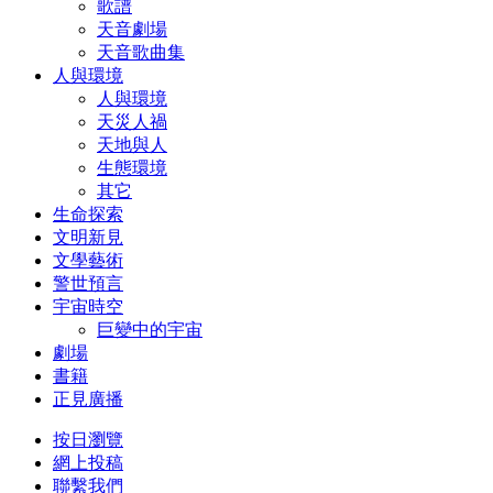
歌譜
天音劇場
天音歌曲集
人與環境
人與環境
天災人禍
天地與人
生態環境
其它
生命探索
文明新見
文學藝術
警世預言
宇宙時空
巨變中的宇宙
劇場
書籍
正見廣播
按日瀏覽
網上投稿
聯繫我們