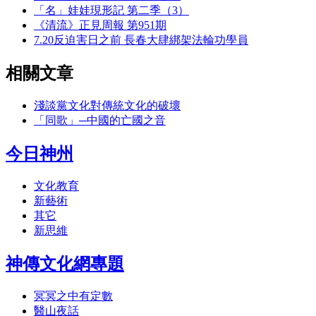
「名」娃娃現形記 第二季（3）
《清流》正見周報 第951期
7.20反迫害日之前 長春大肆綁架法輪功學員
相關文章
淺談黨文化對傳統文化的破壞
「同歌」─中國的亡國之音
今日神州
文化教育
新藝術
其它
新思維
神傳文化網專題
冥冥之中有定數
醫山夜話