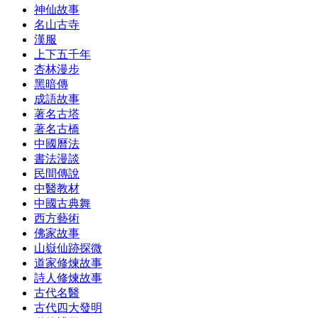
神仙故事
名山古寺
漢服
上下五千年
杏林漫步
黑暗傳
成語故事
著名古塔
著名古橋
中國曆法
書法漫談
民間傳說
中醫教材
中國古典舞
西方藝術
佛家故事
山嶽仙跡探微
道家修煉故事
詩人修煉故事
古代名醫
古代四大發明