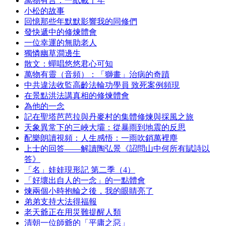
萬物有言：一紙載千年
小松的故事
回憶那些年默默影響我的同修們
發快遞中的修煉體會
一位幸運的無助老人
獨憐幽草澗邊生
散文：蟬唱悠悠君心可知
萬物有靈（音頻）：「獅畫」治病的奇蹟
中共違法收監高齡法輪功學員 致死案例頻現
在景點洪法講真相的修煉體會
為他的一念
記在聖塔芭芭拉與丹麥村的集體修煉與採風之旅
天象異常下的三峽大壩：從暴雨到地震的反思
配樂朗讀視頻：人生感悟：一雨吹銷萬裡塵
上士的回答——解讀陶弘景《詔問山中何所有賦詩以
答》
「名」娃娃現形記 第二季（4）
「好壞出自人的一念」的一點體會
煉兩個小時抱輪之後，我的眼睛亮了
弟弟支持大法得福報
老天爺正在用災難提醒人類
清朝一位師爺的「平庸之惡」