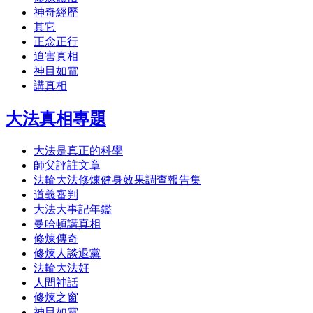
神奇經歷
其它
正念正行
迫害真相
神目如電
講真相
大法真相專題
大法是真正的科學
師父評註文章
法輪大法修煉健身效果調查報告集
道義審判
大法大事記年鑑
曼哈頓講真相
修煉傳奇
修煉人談退黨
法輪大法好
人間神話
修煉之窗
神目如電