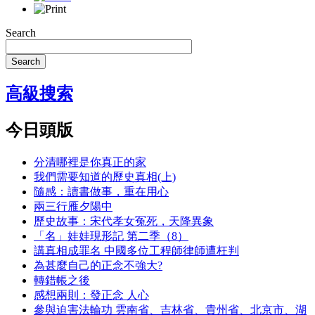
Search
Search
高級搜索
今日頭版
分清哪裡是你真正的家
我們需要知道的歷史真相(上)
隨感：讀書做事，重在用心
兩三行雁夕陽中
歷史故事：宋代孝女冤死，天降異象
「名」娃娃現形記 第二季（8）
講真相成罪名 中國多位工程師律師遭枉判
為甚麼自己的正念不強大?
轉錯帳之後
感想兩則：發正念 人心
參與迫害法輪功 雲南省、吉林省、貴州省、北京市、湖