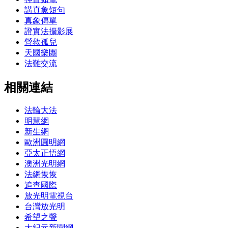
講真象短句
真象傳單
證實法攝影展
營救孤兒
天國樂團
法難交流
相關連結
法輪大法
明慧網
新生網
歐洲圓明網
亞太正悟網
澳洲光明網
法網恢恢
追查國際
放光明電視台
台灣放光明
希望之聲
大紀元新聞網