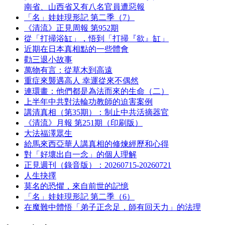
南省、山西省又有八名官員遭惡報
「名」娃娃現形記 第二季（7）
《清流》正見周報 第952期
從「打掃浴缸」，悟到「打掃『欲』缸」
近期在日本真相點的一些體會
勸三退小故事
萬物有言：從草木到高遠
重症來襲遇高人 幸運從來不偶然
連環畫：他們都是為法而來的生命（二）
上半年中共對法輪功教師的迫害案例
講清真相（第35期）：制止中共活摘器官
《清流》月報 第251期（印刷版）
大法福澤眾生
給馬來西亞華人講真相的修煉經歷和心得
對「好壞出自一念」的個人理解
正見週刊（錄音版）：20260715-20260721
人生抉擇
莫名的恐懼，來自前世的記憶
「名」娃娃現形記 第二季（6）
在魔難中體悟「弟子正念足，師有回天力」的法理