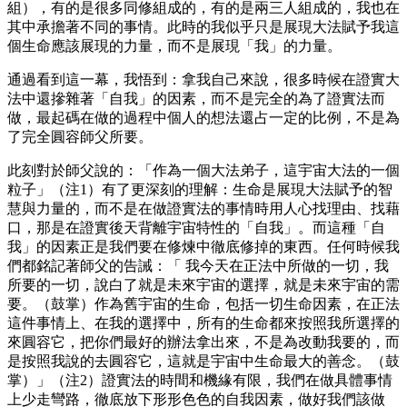
組），有的是很多同修組成的，有的是兩三人組成的，我也在
其中承擔著不同的事情。此時的我似乎只是展現大法賦予我這
個生命應該展現的力量，而不是展現「我」的力量。
通過看到這一幕，我悟到：拿我自己來說，很多時候在證實大
法中還摻雜著「自我」的因素，而不是完全的為了證實法而
做，最起碼在做的過程中個人的想法還占一定的比例，不是為
了完全圓容師父所要。
此刻對於師父說的：「作為一個大法弟子，這宇宙大法的一個
粒子」（注1）有了更深刻的理解：生命是展現大法賦予的智
慧與力量的，而不是在做證實法的事情時用人心找理由、找藉
口，那是在證實後天背離宇宙特性的「自我」。而這種「自
我」的因素正是我們要在修煉中徹底修掉的東西。任何時候我
們都銘記著師父的告誡：「 我今天在正法中所做的一切，我
所要的一切，說白了就是未來宇宙的選擇，就是未來宇宙的需
要。（鼓掌）作為舊宇宙的生命，包括一切生命因素，在正法
這件事情上、在我的選擇中，所有的生命都來按照我所選擇的
來圓容它，把你們最好的辦法拿出來，不是為改動我要的，而
是按照我說的去圓容它，這就是宇宙中生命最大的善念。（鼓
掌）」（注2）證實法的時間和機緣有限，我們在做具體事情
上少走彎路，徹底放下形形色色的自我因素，做好我們該做