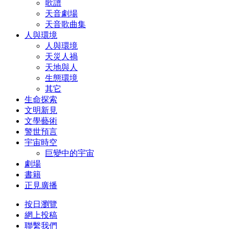
歌譜
天音劇場
天音歌曲集
人與環境
人與環境
天災人禍
天地與人
生態環境
其它
生命探索
文明新見
文學藝術
警世預言
宇宙時空
巨變中的宇宙
劇場
書籍
正見廣播
按日瀏覽
網上投稿
聯繫我們