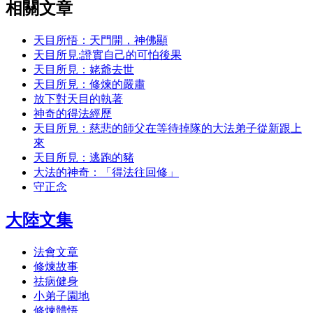
相關文章
天目所悟：天門開，神佛顯
天目所見:證實自己的可怕後果
天目所見：姥爺去世
天目所見：修煉的嚴肅
放下對天目的執著
神奇的得法經歷
天目所見：慈悲的師父在等待掉隊的大法弟子從新跟上
來
天目所見：逃跑的豬
大法的神奇：「得法往回修」
守正念
大陸文集
法會文章
修煉故事
祛病健身
小弟子園地
修煉體悟