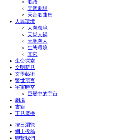
歌譜
天音劇場
天音歌曲集
人與環境
人與環境
天災人禍
天地與人
生態環境
其它
生命探索
文明新見
文學藝術
警世預言
宇宙時空
巨變中的宇宙
劇場
書籍
正見廣播
按日瀏覽
網上投稿
聯繫我們