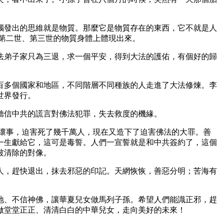
腦發出的思維就是物質。那麼它是物質存在的東西，它不就是人
第二世、第三世的物質身體上體現出來。
法弟子家只為三退，求一個平安，得到大法的護佑，有個好的歸
百多個國家和地區，不同階層不同種族的人走進了大法修煉。李
世界發行。
聽信中共的謊言對佛法犯罪，失去救度的機緣。
壞事，迫害死了幾千萬人，現在又造下了迫害佛法的大罪。善
一生獻給它，這可是毒誓。人們一宣誓就是和中共簽約了，這個
被清除的對像。
人，趕快退出，抹去邪惡的印記。天網恢恢，善惡分明；苦海有
地、不信神佛，讓華夏兒女做馬列子孫。希望人們能識正邪，趕
做堂堂正正、清清白白的中華兒女，走向美好的未來！