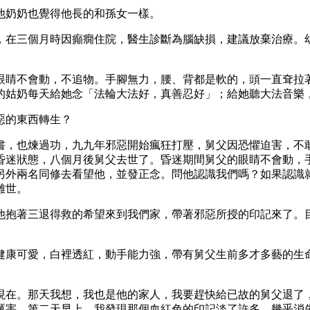
他奶奶也覺得他長的和孫女一樣。
，在三個月時因癲癇住院，醫生診斷為腦缺損，建議放棄治療。
眼睛不會動，不追物。手腳無力，腰、背都是軟的，頭一直耷拉
的姑奶每天給她念「法輪大法好，真善忍好」；給她聽大法音樂
惡的東西轉生？
書，也煉過功，九九年邪惡開始瘋狂打壓，舅父因恐懼迫害，不
昏迷狀態，八個月後舅父去世了。昏迷期間舅父的眼睛不會動，
另外兩名同修去看望他，並發正念。問他認識我們嗎？如果認識
離世。
他抱著三退得救的希望來到我們家，帶著邪惡所授的印記來了。
健康可愛，白裡透紅，動手能力強，帶有舅父生前多才多藝的生
現在。那天我想，我也是他的家人，我要趕快給已故的舅父退了
厲害。第二天早上，我發現那個血紅色的印記淡了許多，幾乎消