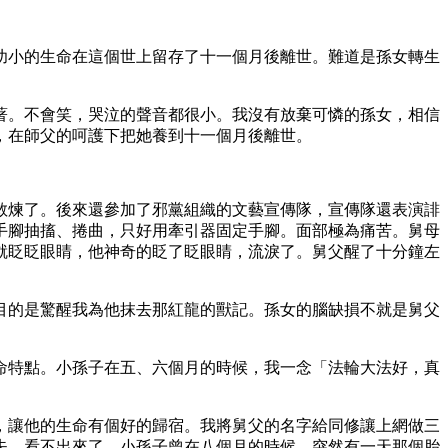
幼小的生命在這個世上留存了十一個月後離世。難道是孫女轉生
著。不會笑，哭泣的聲音都很小。我沒有放棄可憐的孫女，相信
，在師父的呵護下把她養到十一個月後離世。
敢煉了。後來還參加了邪黨組織的文藝宣傳隊，宣傳隊還表演誹
手腳抽搐、捲曲，只好用牽引器固定手腳。面部極為痛苦。舅母
就眨眨眼睛，他神奇的眨了眨眼睛，流淚了。舅父醒了十分鐘左
目的是驚醒我為他抹去那紅龍的獸記。孫女的腦缺損不就是舅父
命特點。小孫子在五、六個月的時候，我一念「法輪大法好，真
，讓他的生命有個好的歸宿。我將舅父的名字給同修讓上網做三
失，看不出來了。小孫子曾在八個月的時候，突然有一天那個胎