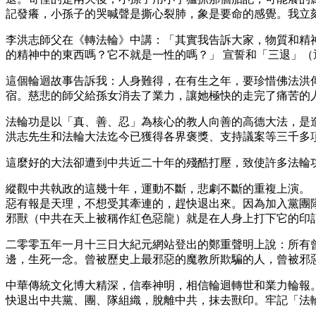
記發癢，小孫子的哭喊聲是撕心裂肺，象是要命的感覺。我立
李洪志師父在《轉法輪》中講：「其實我告訴大家，物質和精
的精神中的東西嗎？它不就是一性的嗎？」 宣誓和「三退」
這個輪迴故事告訴我：人身難得，在有生之年，要珍惜佛法洪
宿。慈悲的師父給孫女消去了業力，讓她極快的走完了痛苦的
法輪功是以「真、善、忍」為核心的教人向善的高德大法，是
洪志先生和法輪大法迄今已獲得各界褒獎、支持議案等三千多
這麼好的大法卻遭到中共近二十年的殘酷打壓，致使許多法輪
縱觀中共執政的這幾十年，運動不斷，悲劇不斷的重複上演。
惡有報是天理，不想受其牽連的，趕快退出來。因為加入黨團
邪獸（中共在天上被稱作紅色惡龍）就是在人身上打下它的印
二零零五年一月十三日大紀元網站登出的鄭重聲明上說：所有
邊，生死一念。曾被歷史上最邪惡的魔教所欺騙的人，曾被邪
中華傳統文化博大精深，信奉神明，相信輪迴轉世和業力輪報
快退出中共黨、團、隊組織，脫離中共，抹去獸印。牢記「法