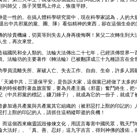
刻叫師父，孫子哭聲馬上停止，恢復平靜。
神是一性的。在搞人體科學研究當中，現在科學家認為，人的大
（退出中共邪黨的黨、團、隊）看似精神的東西，卻在這個生命的
傳的珍貴機緣，切莫等到失去人身再後悔啊！舅父二次轉生到大
人生，再次來世。
造福國民和全人類的。法輪大法傳出二十七年，已經洪傳世界一
項。法輪功的主要著作《轉法輪》已被翻譯成三十九種語言在全
功學員流離失所、家破人亡、失去工作、自由、生命，許多人因
 「天滅中共，三退保平安」是告訴大家，這個黨已經做了太多的
隊的時候都對著血旗宣誓，要為共產主義（邪靈）奮鬥終生，把
記（中共邪黨的標記，鐮刀錘子），就成為它的一份子，就成了
曾參加過共產黨與共產黨其它組織的（被邪惡打上獸的印記的）
惡打上獸的印記的人，請抓住這稍縱即逝的良機！
。而這個西來幽靈詆毀修煉文化，用謊言毒害中國民眾，戰天鬥
輪大法好」、「真、善、忍好」這九字吉言，得到神佛的護佑，