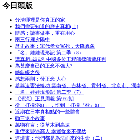
今日頭版
分清哪裡是你真正的家
我們需要知道的歷史真相(上)
隨感：讀書做事，重在用心
兩三行雁夕陽中
歷史故事：宋代孝女冤死，天降異象
「名」娃娃現形記 第二季（8）
講真相成罪名 中國多位工程師律師遭枉判
為甚麼自己的正念不強大?
轉錯帳之後
感想兩則：發正念 人心
參與迫害法輪功 雲南省、吉林省、貴州省、北京市、湖
「名」娃娃現形記 第二季（7）
《清流》正見周報 第952期
從「打掃浴缸」，悟到「打掃『欲』缸」
近期在日本真相點的一些體會
勸三退小故事
萬物有言：從草木到高遠
重症來襲遇高人 幸運從來不偶然
連環畫：他們都是為法而來的生命（二）