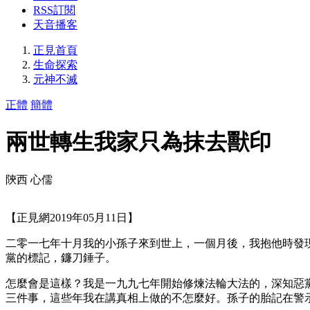
RSS訂閱
天音播客
正見首頁
生命探索
元神不滅
正體
簡體
兩世轉生我家只為抹去獸印
陝西 心儒
【正見網2019年05月11日】
二零一七年十月我的小孫子來到世上，一個月後，我抱他時發
黨的標記，鐮刀錘子。
怎麼會是這樣？我是一九九七年開始修煉法輪大法的，深知惡
三件事，這些年我在講真相上做的不怎麼好。孫子的胎記在警