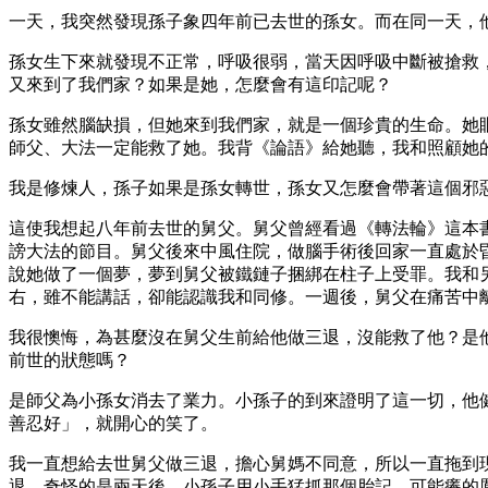
一天，我突然發現孫子象四年前已去世的孫女。而在同一天，
孫女生下來就發現不正常，呼吸很弱，當天因呼吸中斷被搶救
又來到了我們家？如果是她，怎麼會有這印記呢？
孫女雖然腦缺損，但她來到我們家，就是一個珍貴的生命。她
師父、大法一定能救了她。我背《論語》給她聽，我和照顧她
我是修煉人，孫子如果是孫女轉世，孫女又怎麼會帶著這個邪
這使我想起八年前去世的舅父。舅父曾經看過《轉法輪》這本
謗大法的節目。舅父後來中風住院，做腦手術後回家一直處於
說她做了一個夢，夢到舅父被鐵鏈子捆綁在柱子上受罪。我和
右，雖不能講話，卻能認識我和同修。一週後，舅父在痛苦中
我很懊悔，為甚麼沒在舅父生前給他做三退，沒能救了他？是
前世的狀態嗎？
是師父為小孫女消去了業力。小孫子的到來證明了這一切，他
善忍好」，就開心的笑了。
我一直想給去世舅父做三退，擔心舅媽不同意，所以一直拖到
退。奇怪的是兩天後，小孫子用小手猛抓那個胎記，可能癢的