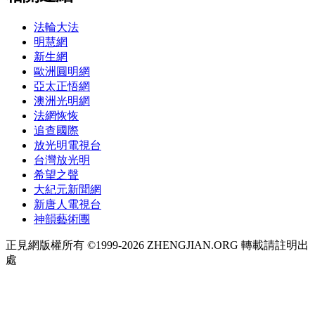
法輪大法
明慧網
新生網
歐洲圓明網
亞太正悟網
澳洲光明網
法網恢恢
追查國際
放光明電視台
台灣放光明
希望之聲
大紀元新聞網
新唐人電視台
神韻藝術團
正見網版權所有 ©1999-2026 ZHENGJIAN.ORG 轉載請註明出
處