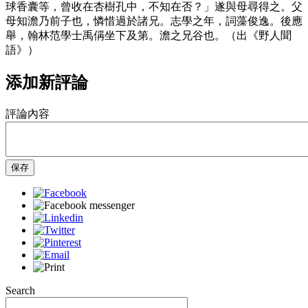
球香囊等，曾收在杏樹孔中，不知在否？」遂與母尋得之。父
母知澹乃前子也，憐惜過於諸兄。志學之年，詞藻俊逸。後應
舉，翰林范學士禹偁坐下及第。澹之兄谷也。（出《野人聞
語》）
添加新評論
評論內容
保存
Search