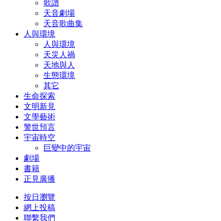
歌譜
天音劇場
天音歌曲集
人與環境
人與環境
天災人禍
天地與人
生態環境
其它
生命探索
文明新見
文學藝術
警世預言
宇宙時空
巨變中的宇宙
劇場
書籍
正見廣播
按日瀏覽
網上投稿
聯繫我們