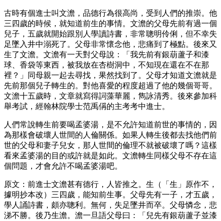
古時有個進士叫文澹，品德行為很高尚，受到人們的推崇。他
三四歲的時候，就知道前生的事情。文澹的父母先前有過一個
兒子，五歲就開始跟別人學讀詩書，非常聰明伶俐，但不幸失
足墜入井中溺死了。父母非常懷念他，悲痛到了極點。後來又
生了文澹。文澹有一天對父母說：「我先前有銀葫蘆子和漆
球、香袋等東西，被我放在杏樹洞中，不知現在還在不在那
裡？」同母親一起去尋找，果然找到了。父母才知道文澹就是
先前那個兒子轉生的。對他喜愛的程度超過了他的幾個哥哥。
文澹十五歲時，文章就寫得詞藻華麗，雋詠清秀。後來參加科
舉考試，經翰林院學士范禹偁的主考考中進士。
人們常說轉生前要喝孟婆湯，是不允許知道前世的事情的，因
為那樣會破壞人世間的人倫關係。如果人轉生後都去找他們前
世的父母和妻子兒女，那人世間的倫理不就被破壞了嗎？這樣
看來孟婆湯的目的或許就是如此。文澹轉生同樣父母不存在這
個問題，才會允許不喝孟婆湯吧。
原文：前進士文澹甚有德行，人皆推之。生（「生」原作不，
據明抄本改）三四歲，能知前生事。父母先有一子，才五歲，
學人誦詩書，頗亦聰利。無何，失足墜井而卒。父母憐念，悲
涕不勝。後乃生澹。澹一旦語父母曰：「兒先有銀葫蘆子並漆