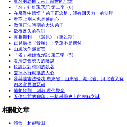
莫名的恐懼，來自前世的記憶
「名」娃娃現形記 第二季（6）
在魔難中體悟「弟子正念足，師有回天力」的法理
看不上別人也是嫉妒心
做個正法時期的大法弟子
欲得反失的教訓
真相期刊：《還原》（第21期）
正見廣播（音頻）：幸運不是偶然
山風吹作滿窗雲
「名」娃娃現形記 第二季（5）
看清楚舊勢力的陰謀
也說說對時間的執著
去掉不行就換的人心
參與迫害法輪功 廣東省、山東省、湖北省、河北省又有
四名官員遭惡報
隨想幾則：刺激 現代觀念
五億年前的腳印：一樁科學史上的未解之謎
相關文章
體會：超越輪迴