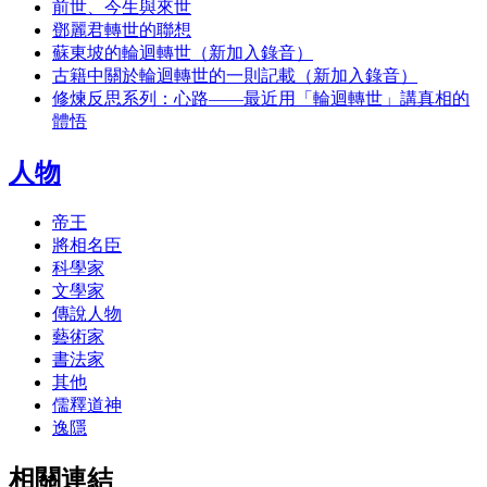
前世、今生與來世
鄧麗君轉世的聯想
蘇東坡的輪迴轉世（新加入錄音）
古籍中關於輪迴轉世的一則記載（新加入錄音）
修煉反思系列：心路――最近用「輪迴轉世」講真相的
體悟
人物
帝王
將相名臣
科學家
文學家
傳說人物
藝術家
書法家
其他
儒釋道神
逸隱
相關連結