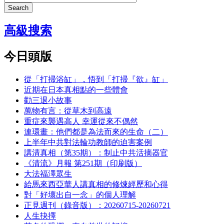
Search
高級搜索
今日頭版
從「打掃浴缸」，悟到「打掃『欲』缸」
近期在日本真相點的一些體會
勸三退小故事
萬物有言：從草木到高遠
重症來襲遇高人 幸運從來不偶然
連環畫：他們都是為法而來的生命（二）
上半年中共對法輪功教師的迫害案例
講清真相（第35期）：制止中共活摘器官
《清流》月報 第251期（印刷版）
大法福澤眾生
給馬來西亞華人講真相的修煉經歷和心得
對「好壞出自一念」的個人理解
正見週刊（錄音版）：20260715-20260721
人生抉擇