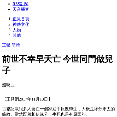
RSS訂閱
天音播客
正見首頁
神傳文化
人物
其他
正體
簡體
前世不幸早夭亡 今世同門做兒
子
趙曉亞
【正見網2017年11月13日】
古籍記載很多人會在一個家庭中反覆轉生，大概是緣分未盡的
緣故。當然既然相信緣分，生死也是有原因的。