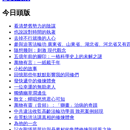
今日頭版
看清楚舊勢力的陰謀
也說說對時間的執著
去掉不行就換的人心
參與迫害法輪功 廣東省、山東省、湖北省、河北省又有
隨想幾則：刺激 現代觀念
五億年前的腳印：一樁科學史上的未解之謎
萬物有言：一紙載千年
小松的故事
回憶那些年默默影響我的同修們
發快遞中的修煉體會
一位幸運的無助老人
獨憐幽草澗邊生
散文：蟬唱悠悠君心可知
萬物有靈（音頻）：「獅畫」治病的奇蹟
中共違法收監高齡法輪功學員 致死案例頻現
在景點洪法講真相的修煉體會
為他的一念
記在聖塔芭芭拉與丹麥村的集體修煉與採風之旅