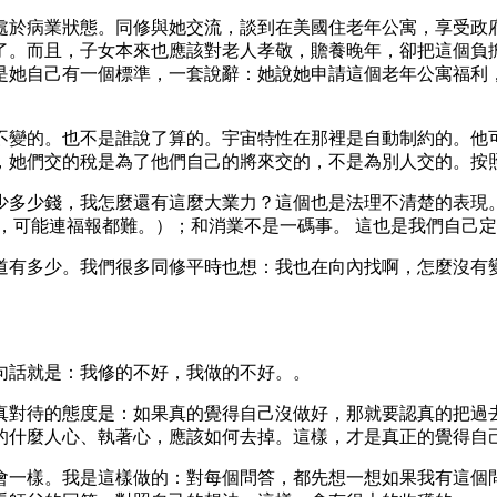
處於病業狀態。同修與她交流，談到在美國住老年公寓，享受政
了。而且，子女本來也應該對老人孝敬，贍養晚年，卻把這個負擔
是她自己有一個標準，一套說辭：她說她申請這個老年公寓福利
不變的。也不是誰說了算的。宇宙特性在那裡是自動制約的。他
，她們交的稅是為了他們自己的將來交的，不是為別人交的。按
少多少錢，我怎麼還有這麼大業力？這個也是法理不清楚的表現
，可能連福報都難。）；和消業不是一碼事。 這也是我們自己
道有多少。我們很多同修平時也想：我也在向內找啊，怎麼沒有
句話就是：我修的不好，我做的不好。。
真對待的態度是：如果真的覺得自己沒做好，那就要認真的把過
的什麼人心、執著心，應該如何去掉。這樣，才是真正的覺得自
會一樣。我是這樣做的：對每個問答，都先想一想如果我有這個