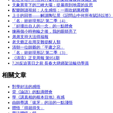
天象異常下的三峽大壩：從暴雨到地震的反思
配樂朗讀視頻：人生感悟：一雨吹銷萬裡塵
上士的回答——解讀陶弘景《詔問山中何所有賦詩以答》
「名」娃娃現形記 第二季（4）
「好壞出自人的一念」的一點體會
煉兩個小時抱輪之後，我的眼睛亮了
弟弟支持大法得福報
老天爺正在用災難提醒人類
清朝一位師爺的「平庸之惡」
「名」娃娃現形記 第二季（3）
《清流》正見周報 第951期
7.20反迫害日之前 長春大肆綁架法輪功學員
相關文章
對學好法的感悟
背《論語》的點滴體會
學《講真相的根本目地》有感
由師尊講「拔牙」的法的一點淺悟
體悟「得就得失」