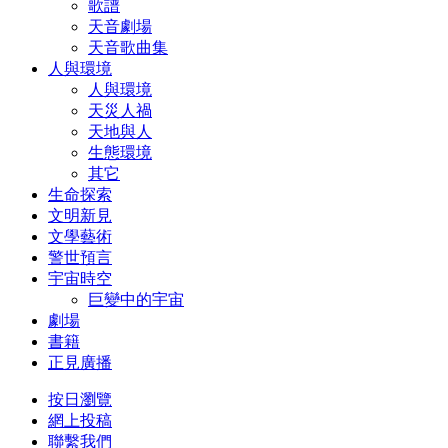
歌譜
天音劇場
天音歌曲集
人與環境
人與環境
天災人禍
天地與人
生態環境
其它
生命探索
文明新見
文學藝術
警世預言
宇宙時空
巨變中的宇宙
劇場
書籍
正見廣播
按日瀏覽
網上投稿
聯繫我們