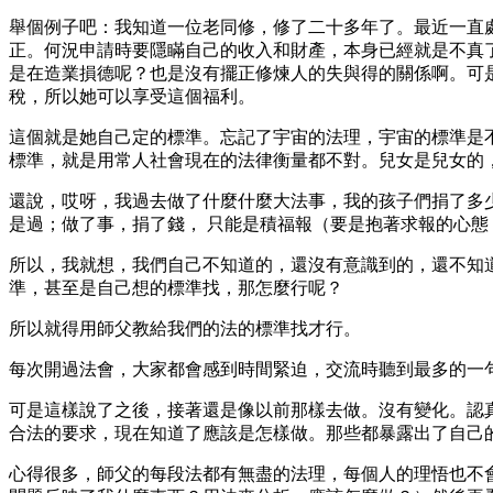
舉個例子吧：我知道一位老同修，修了二十多年了。最近一直
正。何況申請時要隱瞞自己的收入和財產，本身已經就是不真
是在造業損德呢？也是沒有擺正修煉人的失與得的關係啊。可
稅，所以她可以享受這個福利。
這個就是她自己定的標準。忘記了宇宙的法理，宇宙的標準是
標準，就是用常人社會現在的法律衡量都不對。兒女是兒女的
還說，哎呀，我過去做了什麼什麼大法事，我的孩子們捐了多
是過；做了事，捐了錢， 只能是積福報（要是抱著求報的心態
所以，我就想，我們自己不知道的，還沒有意識到的，還不知
準，甚至是自己想的標準找，那怎麼行呢？
所以就得用師父教給我們的法的標準找才行。
每次開過法會，大家都會感到時間緊迫，交流時聽到最多的一
可是這樣說了之後，接著還是像以前那樣去做。沒有變化。認
合法的要求，現在知道了應該是怎樣做。那些都暴露出了自己
心得很多，師父的每段法都有無盡的法理，每個人的理悟也不