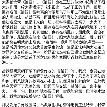
大家都會背《論語》。《論語》也在正法的修煉中確實起了很
大的作用，給大家增添了很多正念，也起了正的作用。但是，
因為這個《論語》當時寫的時候是為了叫那些不知道什麼是法
的人明白法，起點不高，而且用科學證實法的意識比較強。這
個法這麼大，他是未來的一切，把科學擺的太高了、太大了，
所以我就一直想修改他。因為這些年大家在惡劣的環境下，消
息也得不到流通，真真假假，也有在搗亂的，因此我一直沒有
這樣做。最近我在修改《論語》，跟大家就說這麼一聲，我可
能很快在明慧網上發表。”這段時，我和同修都淚流滿面——
這是感恩偉大師父慈悲苦度眾生的淚；這是正法時期大法弟子
對照師父交給的三件事、按照正法進程自己還沒做到完全緊迫
的淚；這是大法弟子所對應的另外空間盼得救的眾生催促的
淚……
當我從明慧網下載了師父修改的《論語》時，我想一定要在短
時間內背下來，連續背了幾小時也沒背下來，只是有了深刻的
印象，我又認真的抄寫在小本上，以便見縫扎針的背，在此我
將今天背下了完整的第一段與同修交流：雙盤打坐、集中精
力、一字一句、標點符號都要理解，當我能背第一段時淚水漣
漣，我肯定能在近期把《論語》背熟。
師父為弟子修煉圓滿、為救眾生操心勞神延長正法時間，我背