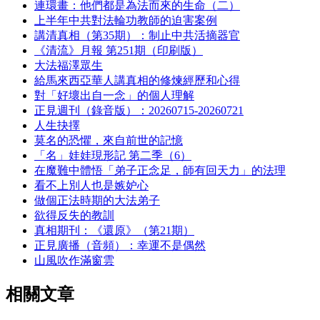
連環畫：他們都是為法而來的生命（二）
上半年中共對法輪功教師的迫害案例
講清真相（第35期）：制止中共活摘器官
《清流》月報 第251期（印刷版）
大法福澤眾生
給馬來西亞華人講真相的修煉經歷和心得
對「好壞出自一念」的個人理解
正見週刊（錄音版）：20260715-20260721
人生抉擇
莫名的恐懼，來自前世的記憶
「名」娃娃現形記 第二季（6）
在魔難中體悟「弟子正念足，師有回天力」的法理
看不上別人也是嫉妒心
做個正法時期的大法弟子
欲得反失的教訓
真相期刊：《還原》（第21期）
正見廣播（音頻）：幸運不是偶然
山風吹作滿窗雲
相關文章