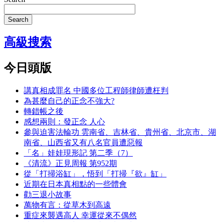
Search
高級搜索
今日頭版
講真相成罪名 中國多位工程師律師遭枉判
為甚麼自己的正念不強大?
轉錯帳之後
感想兩則：發正念 人心
參與迫害法輪功 雲南省、吉林省、貴州省、北京市、湖
南省、山西省又有八名官員遭惡報
「名」娃娃現形記 第二季（7）
《清流》正見周報 第952期
從「打掃浴缸」，悟到「打掃『欲』缸」
近期在日本真相點的一些體會
勸三退小故事
萬物有言：從草木到高遠
重症來襲遇高人 幸運從來不偶然