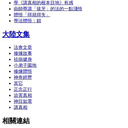
學《講真相的根本目地》有感
由師尊講「拔牙」的法的一點淺悟
體悟「得就得失」
學法體悟：鎖
大陸文集
法會文章
修煉故事
祛病健身
小弟子園地
修煉體悟
神奇經歷
其它
正念正行
迫害真相
神目如電
講真相
相關連結