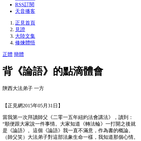
RSS訂閱
天音播客
正見首頁
見證
大陸文集
修煉體悟
正體
簡體
背《論語》的點滴體會
陝西大法弟子 一方
【正見網2015年05月31日】
當我第一次拜讀師父《二零一五年紐約法會講法》，讀到：
“順便跟大家說一件事情。大家知道《轉法輪》一打開之後就
是《論語》。這個《論語》我一直不滿意，作為書的概論。
（師父笑）大法弟子對這部法象生命一樣，我知道那個心情。