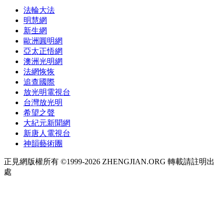
法輪大法
明慧網
新生網
歐洲圓明網
亞太正悟網
澳洲光明網
法網恢恢
追查國際
放光明電視台
台灣放光明
希望之聲
大紀元新聞網
新唐人電視台
神韻藝術團
正見網版權所有 ©1999-2026 ZHENGJIAN.ORG 轉載請註明出
處