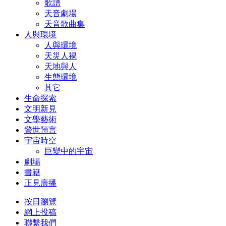
歌譜
天音劇場
天音歌曲集
人與環境
人與環境
天災人禍
天地與人
生態環境
其它
生命探索
文明新見
文學藝術
警世預言
宇宙時空
巨變中的宇宙
劇場
書籍
正見廣播
按日瀏覽
網上投稿
聯繫我們