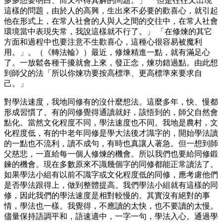
多多想要明白、而又不得其解的問題。」 「但是往往又出現
這樣的問題，由於人的高興，生出來不必要的歡喜心，就引起
他在形式上，在常人社會的人與人之間的交往中，在常人社會
環境當中表現失常，我說這樣就不行了。」 「在修煉的其它
方面和過程中也要注意不生歡喜心，這種心很容易被魔利
用。」。（《轉法輪》）最近，修煉精進一點，就有滿足心
了。一放鬆各種干擾就會上來，發正念，煉功錯過點。由此想
到師父的法「所以你煉功要按高標準、更高標準來要求自
己。」
對學法速度，我地同修有的沒什麼想法。這麼多年，快、慢都
形成習慣了。有的同修覺得通讀就好，該悟到的，師父自然會
點化。當然文化程度不同，學法速度也不同。我地是農村，文
化程度低，有的中老年同修是學大法後才識字的，開始學法讀
的一點也不流利，讀不成句，有時也真讓人著急。但一想到師
父慈悲，一直給每一個人修煉的機會。所以我們也要給同修鍛
鍊的機會。現在多數原來不識幾個字的同修都能正常讀法了。
如果學法小組有以前不識字或文化程度低的同修，應考慮他們
是否學法跟得上，做到整體提高。我們學法小組就有這樣的同
修，因此我們的學法速度是相對較慢的。其實沒有絕對的事
情，學法也一樣。我覺得，不應讀的太快，也不要讀的太慢。
儘量保持語調平和，語速適中，一字一句，學法入心。通過學