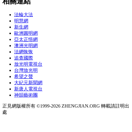
相關連結
法輪大法
明慧網
新生網
歐洲圓明網
亞太正悟網
澳洲光明網
法網恢恢
追查國際
放光明電視台
台灣放光明
希望之聲
大紀元新聞網
新唐人電視台
神韻藝術團
正見網版權所有 ©1999-2026 ZHENGJIAN.ORG 轉載請註明出
處