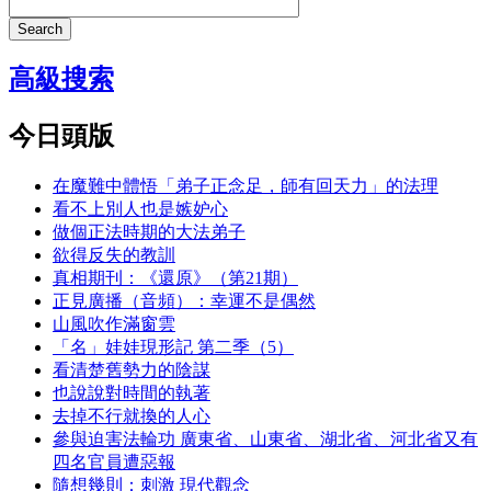
Search
高級搜索
今日頭版
在魔難中體悟「弟子正念足，師有回天力」的法理
看不上別人也是嫉妒心
做個正法時期的大法弟子
欲得反失的教訓
真相期刊：《還原》（第21期）
正見廣播（音頻）：幸運不是偶然
山風吹作滿窗雲
「名」娃娃現形記 第二季（5）
看清楚舊勢力的陰謀
也說說對時間的執著
去掉不行就換的人心
參與迫害法輪功 廣東省、山東省、湖北省、河北省又有
四名官員遭惡報
隨想幾則：刺激 現代觀念