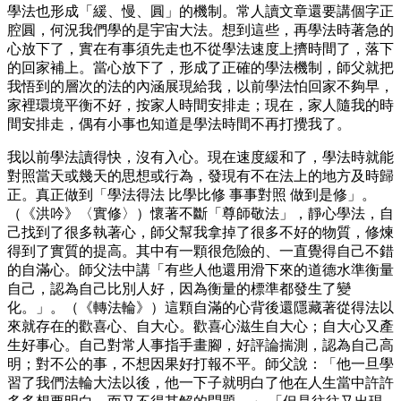
學法也形成「緩、慢、圓」的機制。常人讀文章還要講個字正
腔圓，何況我們學的是宇宙大法。想到這些，再學法時著急的
心放下了，實在有事須先走也不從學法速度上擠時間了，落下
的回家補上。當心放下了，形成了正確的學法機制，師父就把
我悟到的層次的法的內涵展現給我，以前學法怕回家不夠早，
家裡環境平衡不好，按家人時間安排走；現在，家人隨我的時
間安排走，偶有小事也知道是學法時間不再打攪我了。
我以前學法讀得快，沒有入心。現在速度緩和了，學法時就能
對照當天或幾天的思想或行為，發現有不在法上的地方及時歸
正。真正做到「學法得法 比學比修 事事對照 做到是修」。
（《洪吟》〈實修〉）懷著不斷「尊師敬法」，靜心學法，自
己找到了很多執著心，師父幫我拿掉了很多不好的物質，修煉
得到了實質的提高。其中有一顆很危險的、一直覺得自己不錯
的自滿心。師父法中講「有些人他還用滑下來的道德水準衡量
自己，認為自己比別人好，因為衡量的標準都發生了變
化。」。（《轉法輪》）這顆自滿的心背後還隱藏著從得法以
來就存在的歡喜心、自大心。歡喜心滋生自大心；自大心又產
生好事心。自己對常人事指手畫腳，好評論揣測，認為自己高
明；對不公的事，不想因果好打報不平。師父說：「他一旦學
習了我們法輪大法以後，他一下子就明白了他在人生當中許許