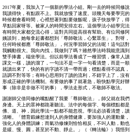
2017年夏，我加入了一個新的學法小組。剛一去的時候同修說
我讀得快，有點跟不上。我就放慢了速度。頭幾天每要學完的
時候都會看時間，心裡想著到點要做飯呢，孩子快放學了，得
早點回家呀等。被家人的時間安排左右。這個學法小組學完法
有時間大家都交流心得，這對共同提高很有幫助。有位同修阿
姨談到，她每拿起書都想到「尊師敬法，心繫眾生」。對呀，
任何時候都應「尊師敬法」，何況學習師父的法呢！這句話對
我觸動很大。我向內找，我做到了嗎？雖然學法時我能意識到
雙手捧書，端坐學法。但以前學法養成了一種習慣，像常人讀
課文一樣，讀的溜了，一句法不是一字一句看清楚，而是一順
就讀出來了，快的有的字讀不清一帶而過；標點看得不認真，
語調不對等等；有時心思用到了讀的流利，不錯字上了，沒有
形成正確的學法機制。有要做的事了就著急，盼快點學完好辦
事（除非是非做不可的事），學法走形式，不敬師不敬法。
謝謝師父借同修的嘴點醒了我要「尊師敬法」，師父就在我們
身邊。天上的眾神都跪著聽法。法中的每個字、每個標點都是
佛、道、神，因此學法一點都不能忽視。學法必須看清楚，讀
清晰。「體育鍛練想達到人的身體健康，要加強人的運動量，
強化人的身體訓練；而氣功修煉則恰恰相反，不叫人動，動也
是緩、慢、圓，甚至於不動、靜止。」（《轉法輪》）我悟到