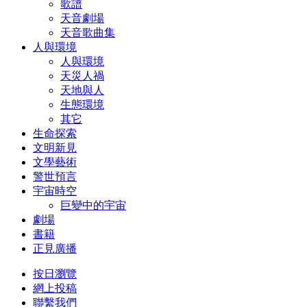
歌譜
天音劇場
天音歌曲集
人與環境
人與環境
天災人禍
天地與人
生態環境
其它
生命探索
文明新見
文學藝術
警世預言
宇宙時空
巨變中的宇宙
劇場
書籍
正見廣播
按日瀏覽
網上投稿
聯繫我們