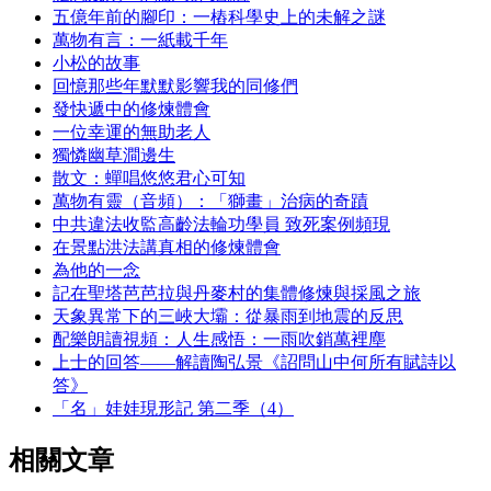
五億年前的腳印：一樁科學史上的未解之謎
萬物有言：一紙載千年
小松的故事
回憶那些年默默影響我的同修們
發快遞中的修煉體會
一位幸運的無助老人
獨憐幽草澗邊生
散文：蟬唱悠悠君心可知
萬物有靈（音頻）：「獅畫」治病的奇蹟
中共違法收監高齡法輪功學員 致死案例頻現
在景點洪法講真相的修煉體會
為他的一念
記在聖塔芭芭拉與丹麥村的集體修煉與採風之旅
天象異常下的三峽大壩：從暴雨到地震的反思
配樂朗讀視頻：人生感悟：一雨吹銷萬裡塵
上士的回答——解讀陶弘景《詔問山中何所有賦詩以
答》
「名」娃娃現形記 第二季（4）
相關文章