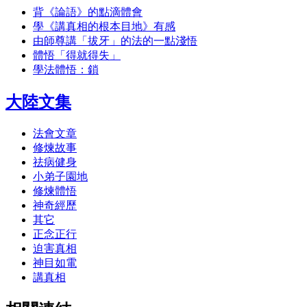
背《論語》的點滴體會
學《講真相的根本目地》有感
由師尊講「拔牙」的法的一點淺悟
體悟「得就得失」
學法體悟：鎖
大陸文集
法會文章
修煉故事
祛病健身
小弟子園地
修煉體悟
神奇經歷
其它
正念正行
迫害真相
神目如電
講真相