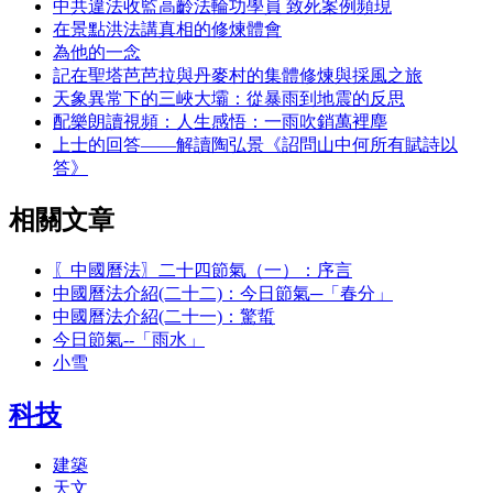
中共違法收監高齡法輪功學員 致死案例頻現
在景點洪法講真相的修煉體會
為他的一念
記在聖塔芭芭拉與丹麥村的集體修煉與採風之旅
天象異常下的三峽大壩：從暴雨到地震的反思
配樂朗讀視頻：人生感悟：一雨吹銷萬裡塵
上士的回答——解讀陶弘景《詔問山中何所有賦詩以
答》
相關文章
〖中國曆法〗二十四節氣（一）：序言
中國曆法介紹(二十二)：今日節氣─「春分」
中國曆法介紹(二十一)：驚蜇
今日節氣--「雨水」
小雪
科技
建築
天文