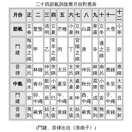
二十四節氣與陰曆月份對應表
十
月份
正
二
三
四
五
六
七
八
九
十
十一
二
立
清
立
小
立
寒
立
小
節氣
驚蟄
芒種
白露
大雪
春
明
夏
暑
秋
露
冬
寒
報
常
背
通
鬥
德
羊
陽
甲
乙
丙
丁
庚
辛
之
壬
癸
建
之
之
之
維
維
維
維
音
南
仲
夾
太
夾
林
南
應
林鐘
太呂
仲呂
應鐘
律
呂
呂
鍾
呂
鍾
鐘
呂
鐘
雨
穀
小
大
處
霜
小
大
中氣
春分
夏至
秋分
冬至
水
雨
滿
暑
暑
降
雪
寒
鬥
卯、
午、
酉、
子、
寅
辰
巳
未
申
戌
亥
丑
建
中繩
中繩
中繩
中繩
音
夷
姑
太
太
姑
夷
無
無
蕤賓
黃鐘
蕤賓
黃鐘
律
則
洗
簇
簇
洗
則
射
射
(鬥建、音律出自《淮南子》)