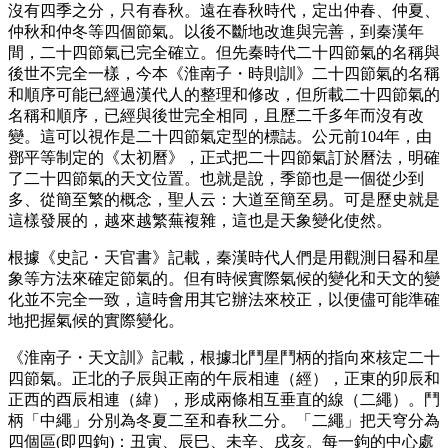
沒有四季之分，只有春秋。遠在春秋時代，定出仲春、仲夏、
仲秋和仲冬等四個節氣。以後不斷地改進與完善，到秦漢年
間，二十四節氣已完全確立。但先秦時代二十四節氣的名稱與
後世不完全一樣，今本《淮南子・時則訓》二十四節氣的名稱
和順序可能已經過漢代人的整理和修改，但所載二十四節氣的
名稱和順序，已經與後世完全相同，且歷二千多年而沒有改
變。這可以視作是二十四節氣定型的標誌。公元前104年，由
鄧平等制定的《太初曆》，正式把二十四節氣訂於曆法，明確
了二十四節氣的天文位置。也就是說，季節也是一個從少到
多、從簡至繁的概念，聖人云：大道至簡至易。可是歷史就是
這樣發展的，越來越繁蕪複雜，這也是天象變化使然。
根據《史記・天官書》記載，秦漢時代人們是用觀測日晷和星
象等方法來確定節氣的。但有時候實際氣候的變化和天文的變
化並不完全一致，這時會用其它辦法來校正，以便儘可能準確
地把握氣候的實際變化。
《淮南子・天文訓》記載，根據北鬥星鬥柄的指向來核定二十
四節氣。正北的子辰與正南的午辰相連（經），正東的卯辰和
正西的酉辰相連（緯），形成兩條相互垂直的線（二繩）。鬥
柄「中繩」分別為冬夏二至和春秋二分。「二繩」把天穹分為
四個區(即四鉤)：丑寅、辰巳、未辛、戌亥。每一鉤的中心處