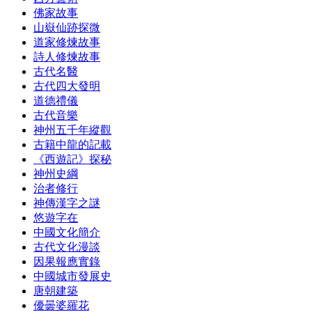
佛家故事
山嶽仙跡探微
道家修煉故事
詩人修煉故事
古代名醫
古代四大發明
道德禮儀
古代音樂
神州五千年縱觀
古籍中龍的記載
《西遊記》探秘
神州史綱
治者修行
神傳漢字之謎
悠遊字在
中國文化簡介
古代文化漫談
因果報應實錄
中國城市發展史
唐朝建築
優曇婆羅花