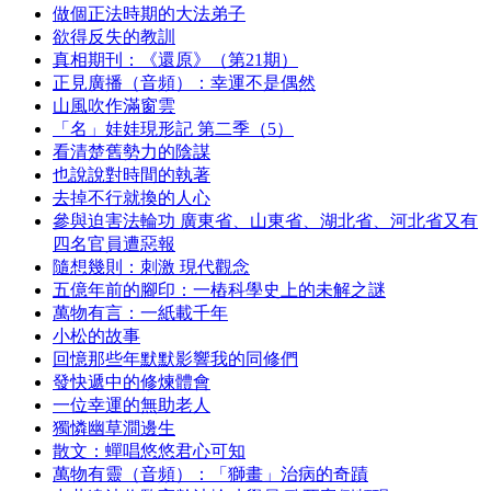
做個正法時期的大法弟子
欲得反失的教訓
真相期刊：《還原》（第21期）
正見廣播（音頻）：幸運不是偶然
山風吹作滿窗雲
「名」娃娃現形記 第二季（5）
看清楚舊勢力的陰謀
也說說對時間的執著
去掉不行就換的人心
參與迫害法輪功 廣東省、山東省、湖北省、河北省又有
四名官員遭惡報
隨想幾則：刺激 現代觀念
五億年前的腳印：一樁科學史上的未解之謎
萬物有言：一紙載千年
小松的故事
回憶那些年默默影響我的同修們
發快遞中的修煉體會
一位幸運的無助老人
獨憐幽草澗邊生
散文：蟬唱悠悠君心可知
萬物有靈（音頻）：「獅畫」治病的奇蹟