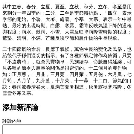
其中立春、春分、立夏、夏至、立秋、秋分、立冬、冬至是用
來劃分一年四季的；二分、二至是季節轉折點，「四立」表示
季節的開始。小署、大署、處署、小寒、大寒、表示一年中最
熱、最冷的出現時期。白露、寒露、霜降反映氣溫下降的過程
與程度；雨水、穀雨、小雪、大雪反映降雨降雪時期的程度；
驚蟄、清明、小滿、芒種反映季節和農作物的生長現象。
二十四節氣的命名，反應了氣候，萬物生長的變化及民俗，也
給後代子孫們適切的指示。有了各種節氣定律作為依循，只要
「不違農時」，就會民豐物阜，民族續存，命脈自得延綿，可
見各種的節令與農事的關係是很密切的。十二個月的農作物
如：正月蔥，二月韭，三月莧，四月蕹，五月匏，六月瓜，七
月筍，八月芋，九芥藍，十芹菜，十一蒜，十二白。節氣的口
訣：春雨驚春清谷天，夏滿芒夏暑相連，秋暑露秋寒霜降，冬
雪雪冬寒又寒。
添加新評論
評論內容