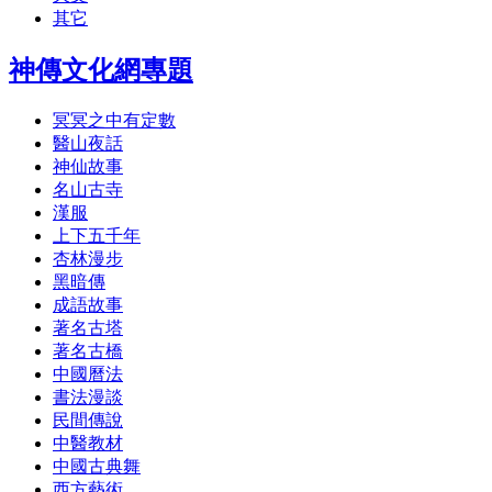
其它
神傳文化網專題
冥冥之中有定數
醫山夜話
神仙故事
名山古寺
漢服
上下五千年
杏林漫步
黑暗傳
成語故事
著名古塔
著名古橋
中國曆法
書法漫談
民間傳說
中醫教材
中國古典舞
西方藝術