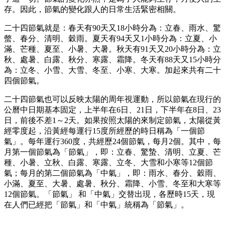
存。因此，節氣的變化跟人的日常生活緊密相關。
二十四節氣就是：春天有90天又18小時分為：立春、雨水、驚
螫、春分、清明、穀雨。夏天有94天又1小時分為：立夏、小
滿、芒種、夏至、小暑、大暑。秋天有91天又20小時分為：立
秋、處暑、白露、秋分、寒露、霜降。冬天有88天又15小時分
為：立冬、小雪、大雪、冬至、小寒、大寒。加起來共有二十
四個節氣。
二十四節氣也可以反映太陽的周年視運動，所以節氣在現行的
公曆中日期基本固定，上半年在6日、21日，下半年在8日、23
日，前後不差1～2天。如果按照太陽的來制定節氣，太陽從黃
經零度起，沿黃經每運行15度所經歷的時日稱為「一個節
氣」。每年運行360度，共經歷24個節氣，每月2個。其中，每
月第一個節氣為「節氣」，即：立春、驚蟄、清明、立夏、芒
種、小暑、立秋、白露、寒露、立冬、大雪和小寒等12個節
氣；每月的第二個節氣為「中氣」，即：雨水、春分、穀雨、
小滿、夏至、大暑、處暑、秋分、霜降、小雪、冬至和大寒等
12個節氣。「節氣」 和「中氣」交替出現，各歷時15天，現
在人們已經把「節氣」和「中氣」統稱為「節氣」。