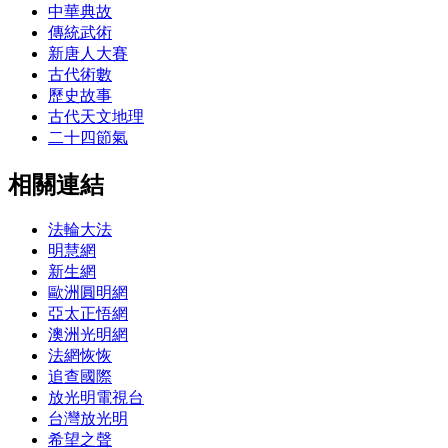
中華典故
傳統武術
新唐人大賽
古代術數
歷史故事
古代天文地理
二十四節氣
相關連結
法輪大法
明慧網
新生網
歐洲圓明網
亞太正悟網
澳洲光明網
法網恢恢
追查國際
放光明電視台
台灣放光明
希望之聲