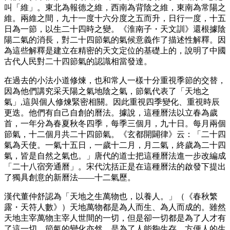
叫「維」。東北為報德之維，西南為背陰之維，東南為常陽之
維。兩維之間，九十一度十六分度之五而升，日行一度，十五
日為一節，以生二十四時之變。《淮南子・天文訓》還根據陰
陽二氣的消長，對二十四節氣的氣候意義作了描述性解釋。因
為這些解釋是建立在精密的天文定位的基礎上的，說明了中國
古代人民對二十四節氣的認識相當發達。
在過去的小法小道修煉，也和常人一樣十分重視季節的交替，
因為他們講究采天陽之氣地陰之氣，節氣代表了「天地之
氣」,這與個人修煉緊密相關。因此重視四季變化、重視時辰
更迭。他們有自己自創的曆法。據說，這種曆法以立春為歲
首，一年分為春夏秋冬四季，每季三個月，九十日。每月兩個
節氣，十二個月共二十四節氣。《玄都開闢律》云：「二十四
氣為天使。一氣十五日，一歲十二月，月二氣，終歲為二十四
氣，皆是自然之氣也。」唐代的道士把這種曆法進一步改編成
「二十八宿旁通曆」。宋代沈括正是在這種曆法的啟發下提出
了獨具創意的新曆法――十二氣歷。
漢代董仲舒認為「天地之生萬物也，以養人。」（《春秋繁
露・天符人數》）天地萬物都是為人而生、為人而成的。雖然
天地主宰萬物主宰人世間的一切，但是卻一切都是為了人才有
了這一切。節氣的變化亦然，是為了人能夠生存，方便人的生