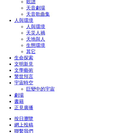
歌譜
天音劇場
天音歌曲集
人與環境
人與環境
天災人禍
天地與人
生態環境
其它
生命探索
文明新見
文學藝術
警世預言
宇宙時空
巨變中的宇宙
劇場
書籍
正見廣播
按日瀏覽
網上投稿
聯繫我們