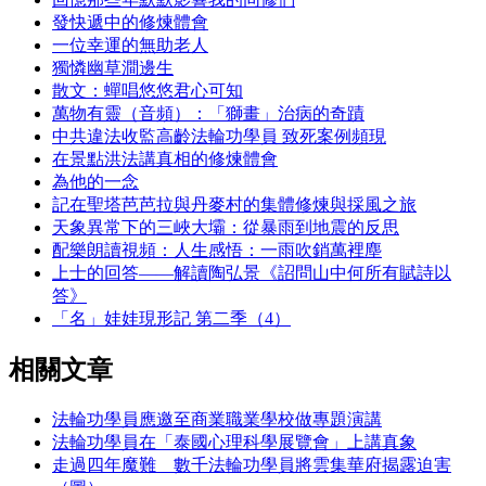
發快遞中的修煉體會
一位幸運的無助老人
獨憐幽草澗邊生
散文：蟬唱悠悠君心可知
萬物有靈（音頻）：「獅畫」治病的奇蹟
中共違法收監高齡法輪功學員 致死案例頻現
在景點洪法講真相的修煉體會
為他的一念
記在聖塔芭芭拉與丹麥村的集體修煉與採風之旅
天象異常下的三峽大壩：從暴雨到地震的反思
配樂朗讀視頻：人生感悟：一雨吹銷萬裡塵
上士的回答——解讀陶弘景《詔問山中何所有賦詩以
答》
「名」娃娃現形記 第二季（4）
相關文章
法輪功學員應邀至商業職業學校做專題演講
法輪功學員在「泰國心理科學展覽會」上講真象
走過四年魔難 數千法輪功學員將雲集華府揭露迫害