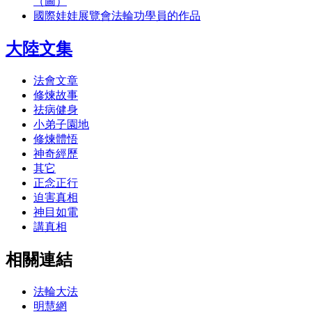
（圖）
國際娃娃展覽會法輪功學員的作品
大陸文集
法會文章
修煉故事
祛病健身
小弟子園地
修煉體悟
神奇經歷
其它
正念正行
迫害真相
神目如電
講真相
相關連結
法輪大法
明慧網