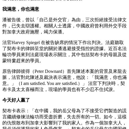
我滿意，你也滿意
潘被告後，曾以「自己是外交官」為由，三次拒絕接受法律文
件，已失去辯護權。相關人士透露，中國政府曾利用外交手段
對加拿大政府施壓，竭力保潘。
法官Harvey Spiegel 在被告缺席的情況下作出判決。法庭聽取
了契布卡的律師呈堂的關於潘逃避接受指控的證據。近百名法
輪功學員來到法庭現場表示關注，其中包括契布卡的母親及從
蒙特婁趕來的學員。
原告律師彼得（Peter Downard）首先陳述本案的背景及來龍去
脈，法官對此陳述及裁決表示滿意，他說：「我滿意，你也滿
意。」（I am satisfied. You are satisfied.）」 法官下判決時，契
布卡及太太喜極而泣，現場的學員也有不少忍不住拭淚。
今天好人贏了
契布卡表示：「在中國，我的岳父母為了不接受它們製造的謊
言繼續修煉法輪功而受盡折磨，失去所有的一切。如今，這樣
的仇恨散布到加拿大影響到了我的家人。作為一個加拿大人，
我必須保護我的家人免受傷害。」契布卡的岳父母在中國因修