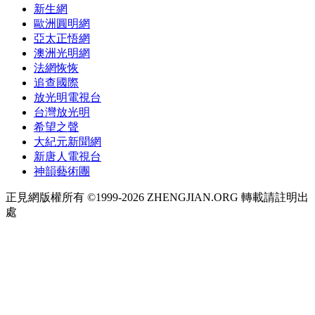
新生網
歐洲圓明網
亞太正悟網
澳洲光明網
法網恢恢
追查國際
放光明電視台
台灣放光明
希望之聲
大紀元新聞網
新唐人電視台
神韻藝術團
正見網版權所有 ©1999-2026 ZHENGJIAN.ORG 轉載請註明出
處