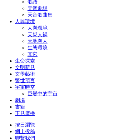
歌譜
天音劇場
天音歌曲集
人與環境
人與環境
天災人禍
天地與人
生態環境
其它
生命探索
文明新見
文學藝術
警世預言
宇宙時空
巨變中的宇宙
劇場
書籍
正見廣播
按日瀏覽
網上投稿
聯繫我們