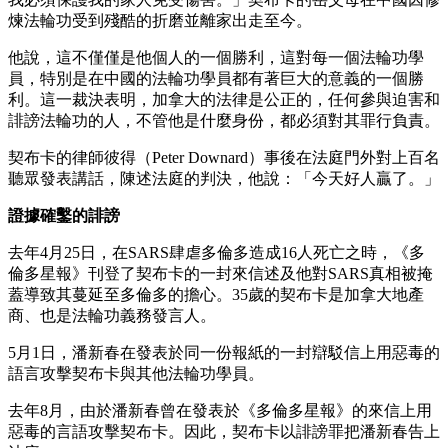
煉法輪功受到殘酷的折磨並離家出走至今。
他說，這不僅僅是他個人的一個勝利，這對每一個法輪功學
員，特別是在中國的法輪功學員都有著巨大的意義的一個勝
利。這一裁決表明，加拿大的法律是公正的，任何參與迫害和
誹謗法輪功的人，不管他是什麼身份，都必須對其罪行負責。
契布卡的律師彼得（Peter Downard）事後在法庭門外對上百名
聽眾發表講話，陳述法庭的判決，他說：「今天好人贏了。」
證據確鑿的誹謗
去年4月25日，在SARS肆虐多倫多造成16人死亡之時，《多
倫多星報》刊登了契布卡的一封來信述及他對SARS真相被掩
蓋導致其蔓延至多倫多的擔心。35歲的契布卡是加拿大地產
商、也是法輪功義務發言人。
5月1日，潘新春在發表於同一份報紙的一封辯駁信上用惡毒的
語言攻擊契布卡與其他法輪功學員。
去年8月，由於潘新春曾在發表於《多倫多星報》的來信上用
惡毒的言語攻擊契布卡。因此，契布卡以誹謗罪把潘新春告上