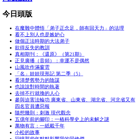
今日頭版
在魔難中體悟「弟子正念足，師有回天力」的法理
看不上別人也是嫉妒心
做個正法時期的大法弟子
欲得反失的教訓
真相期刊：《還原》（第21期）
正見廣播（音頻）：幸運不是偶然
山風吹作滿窗雲
「名」娃娃現形記 第二季（5）
看清楚舊勢力的陰謀
也說說對時間的執著
去掉不行就換的人心
參與迫害法輪功 廣東省、山東省、湖北省、河北省又有
四名官員遭惡報
隨想幾則：刺激 現代觀念
五億年前的腳印：一樁科學史上的未解之謎
萬物有言：一紙載千年
小松的故事
回憶那些年默默影響我的同修們