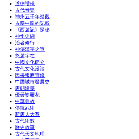
道德禮儀
古代音樂
神州五千年縱觀
古籍中龍的記載
《西遊記》探秘
神州史綱
治者修行
神傳漢字之謎
悠遊字在
中國文化簡介
古代文化漫談
因果報應實錄
中國城市發展史
唐朝建築
優曇婆羅花
中華典故
傳統武術
新唐人大賽
古代術數
歷史故事
古代天文地理