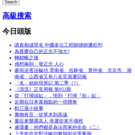
Search
高級搜索
今日頭版
講真相成罪名 中國多位工程師律師遭枉判
為甚麼自己的正念不強大?
轉錯帳之後
感想兩則：發正念 人心
參與迫害法輪功 雲南省、吉林省、貴州省、北京市、湖
南省、山西省又有八名官員遭惡報
「名」娃娃現形記 第二季（7）
《清流》正見周報 第952期
從「打掃浴缸」，悟到「打掃『欲』缸」
近期在日本真相點的一些體會
勸三退小故事
萬物有言：從草木到高遠
重症來襲遇高人 幸運從來不偶然
連環畫：他們都是為法而來的生命（二）
上半年中共對法輪功教師的迫害案例