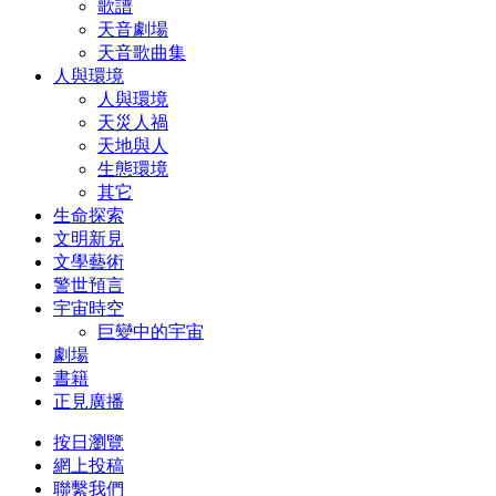
歌譜
天音劇場
天音歌曲集
人與環境
人與環境
天災人禍
天地與人
生態環境
其它
生命探索
文明新見
文學藝術
警世預言
宇宙時空
巨變中的宇宙
劇場
書籍
正見廣播
按日瀏覽
網上投稿
聯繫我們