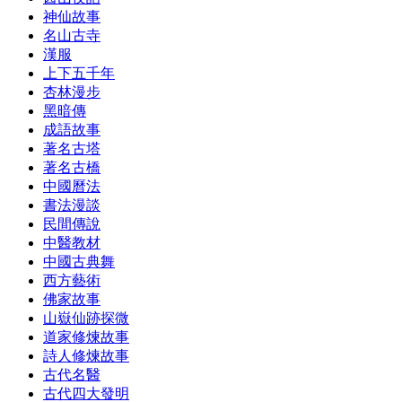
神仙故事
名山古寺
漢服
上下五千年
杏林漫步
黑暗傳
成語故事
著名古塔
著名古橋
中國曆法
書法漫談
民間傳說
中醫教材
中國古典舞
西方藝術
佛家故事
山嶽仙跡探微
道家修煉故事
詩人修煉故事
古代名醫
古代四大發明