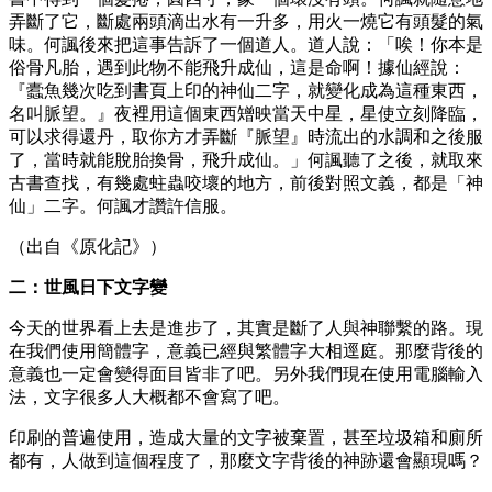
弄斷了它，斷處兩頭滴出水有一升多，用火一燒它有頭髮的氣
味。何諷後來把這事告訴了一個道人。道人說：「唉！你本是
俗骨凡胎，遇到此物不能飛升成仙，這是命啊！據仙經說：
『蠹魚幾次吃到書頁上印的神仙二字，就變化成為這種東西，
名叫脈望。』夜裡用這個東西矰映當天中星，星使立刻降臨，
可以求得還丹，取你方才弄斷『脈望』時流出的水調和之後服
了，當時就能脫胎換骨，飛升成仙。」何諷聽了之後，就取來
古書查找，有幾處蛀蟲咬壞的地方，前後對照文義，都是「神
仙」二字。何諷才讚許信服。
（出自《原化記》）
二：世風日下文字變
今天的世界看上去是進步了，其實是斷了人與神聯繫的路。現
在我們使用簡體字，意義已經與繁體字大相逕庭。那麼背後的
意義也一定會變得面目皆非了吧。另外我們現在使用電腦輸入
法，文字很多人大概都不會寫了吧。
印刷的普遍使用，造成大量的文字被棄置，甚至垃圾箱和廁所
都有，人做到這個程度了，那麼文字背後的神跡還會顯現嗎？