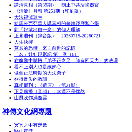
講清真相（第35期）：制止中共活摘器官
《清流》月報 第251期（印刷版）
大法福澤眾生
給馬來西亞華人講真相的修煉經歷和心得
對「好壞出自一念」的個人理解
正見週刊（錄音版）：20260715-20260721
人生抉擇
莫名的恐懼，來自前世的記憶
「名」娃娃現形記 第二季（6）
在魔難中體悟「弟子正念足，師有回天力」的法理
看不上別人也是嫉妒心
做個正法時期的大法弟子
欲得反失的教訓
真相期刊：《還原》（第21期）
正見廣播（音頻）：幸運不是偶然
山風吹作滿窗雲
神傳文化網專題
冥冥之中有定數
醫山夜話