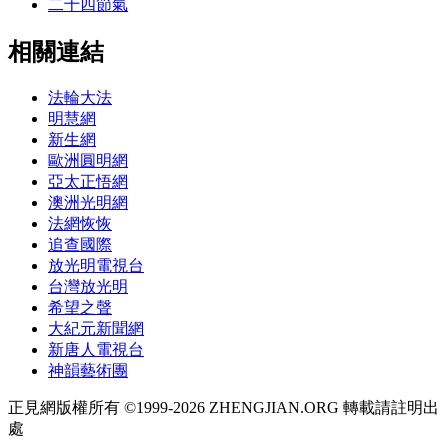
二十四節氣
相關連結
法輪大法
明慧網
新生網
歐洲圓明網
亞太正悟網
澳洲光明網
法網恢恢
追查國際
放光明電視台
台灣放光明
希望之聲
大紀元新聞網
新唐人電視台
神韻藝術團
正見網版權所有 ©1999-2026 ZHENGJIAN.ORG 轉載請註明出
處