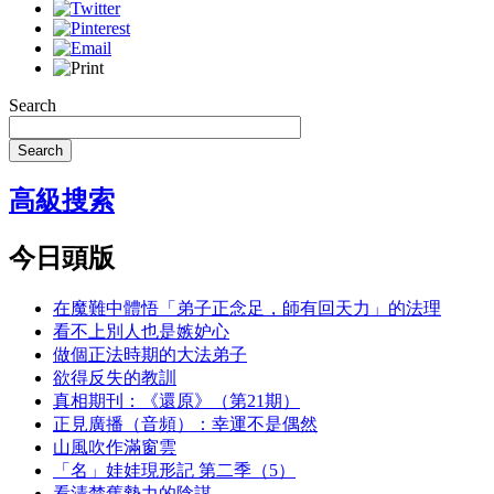
Search
Search
高級搜索
今日頭版
在魔難中體悟「弟子正念足，師有回天力」的法理
看不上別人也是嫉妒心
做個正法時期的大法弟子
欲得反失的教訓
真相期刊：《還原》（第21期）
正見廣播（音頻）：幸運不是偶然
山風吹作滿窗雲
「名」娃娃現形記 第二季（5）
看清楚舊勢力的陰謀