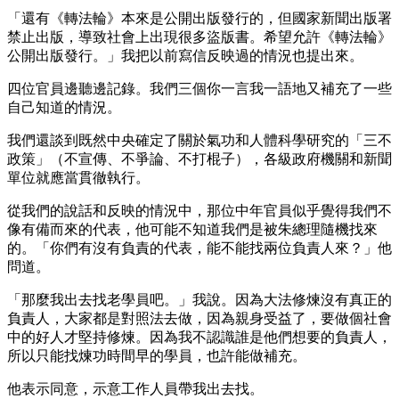
「還有《轉法輪》本來是公開出版發行的，但國家新聞出版署
禁止出版，導致社會上出現很多盜版書。希望允許《轉法輪》
公開出版發行。」我把以前寫信反映過的情況也提出來。
四位官員邊聽邊記錄。我們三個你一言我一語地又補充了一些
自己知道的情況。
我們還談到既然中央確定了關於氣功和人體科學研究的「三不
政策」（不宣傳、不爭論、不打棍子），各級政府機關和新聞
單位就應當貫徹執行。
從我們的說話和反映的情況中，那位中年官員似乎覺得我們不
像有備而來的代表，他可能不知道我們是被朱總理隨機找來
的。「你們有沒有負責的代表，能不能找兩位負責人來？」他
問道。
「那麼我出去找老學員吧。」我說。因為大法修煉沒有真正的
負責人，大家都是對照法去做，因為親身受益了，要做個社會
中的好人才堅持修煉。因為我不認識誰是他們想要的負責人，
所以只能找煉功時間早的學員，也許能做補充。
他表示同意，示意工作人員帶我出去找。