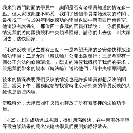
我來到西門對面的學員中，詢問是否有老學員知道的情況多一
點。但大家彼此並不熟悉，我問了幾個學員開始煉功的時間，
最後找了一位1994年開始煉功的學員返回中南海西門傳達室。
他還沒有說幾句，那位四十多歲的官員打斷說：「你們反映的
情況我們將向國務院和中央領導匯報。請你們出去後，叫大家
回去，儘快回家。」
「我們反映情況主要有三點：一是希望天津的公安儘快釋放法
輪功學員；二是允許《轉法輪》公開出版發行；三是希望有一
個公正合法的修煉環境。」臨走的時候我概括了我們的要求，
並把我們帶來的幾本《轉法輪》送給他們，請中央領導閱讀。
後來的情況表明我們反映的情況也是許多學員都想反映的問
題。當天下午，國務院領導找當時北京研究會的學員反映的大
致也是這些內容。
傍晚時分，天津按照中央指示釋放了所有被關押的法輪功學
員。
「4.25」上訪成功達成共識，得到圓滿解決，在中南海外平靜
等候會談結果的萬名法輪功學員們便開始靜靜散去。