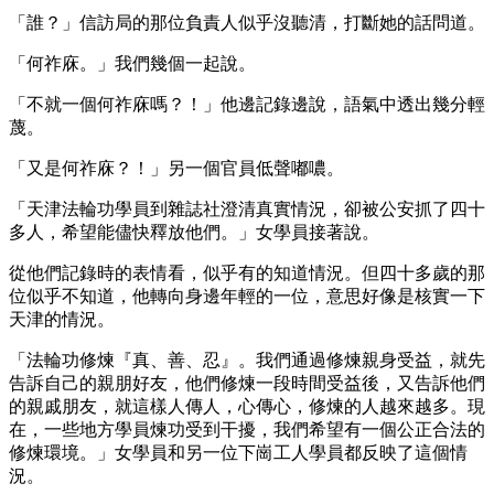
「誰？」信訪局的那位負責人似乎沒聽清，打斷她的話問道。
「何祚庥。」我們幾個一起說。
「不就一個何祚庥嗎？！」他邊記錄邊說，語氣中透出幾分輕
蔑。
「又是何祚庥？！」另一個官員低聲嘟噥。
「天津法輪功學員到雜誌社澄清真實情況，卻被公安抓了四十
多人，希望能儘快釋放他們。」女學員接著說。
從他們記錄時的表情看，似乎有的知道情況。但四十多歲的那
位似乎不知道，他轉向身邊年輕的一位，意思好像是核實一下
天津的情況。
「法輪功修煉『真、善、忍』。我們通過修煉親身受益，就先
告訴自己的親朋好友，他們修煉一段時間受益後，又告訴他們
的親戚朋友，就這樣人傳人，心傳心，修煉的人越來越多。現
在，一些地方學員煉功受到干擾，我們希望有一個公正合法的
修煉環境。」女學員和另一位下崗工人學員都反映了這個情
況。