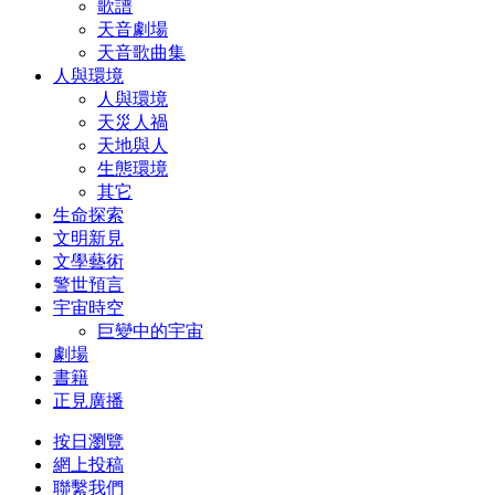
歌譜
天音劇場
天音歌曲集
人與環境
人與環境
天災人禍
天地與人
生態環境
其它
生命探索
文明新見
文學藝術
警世預言
宇宙時空
巨變中的宇宙
劇場
書籍
正見廣播
按日瀏覽
網上投稿
聯繫我們