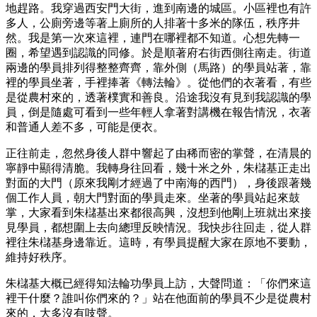
地趕路。我穿過西安門大街，進到南邊的城區。小區裡也有許
多人，公廁旁邊等著上廁所的人排著十多米的隊伍，秩序井
然。我是第一次來這裡，連門在哪裡都不知道。心想先轉一
圈，希望遇到認識的同修。於是順著府右街西側往南走。街道
兩邊的學員排列得整整齊齊，靠外側（馬路）的學員站著，靠
裡的學員坐著，手裡捧著《轉法輪》。從他們的衣著看，有些
是從農村來的，透著樸實和善良。沿途我沒有見到我認識的學
員，倒是隨處可看到一些年輕人拿著對講機在報告情況，衣著
和普通人差不多，可能是便衣。
正往前走，忽然身後人群中響起了由稀而密的掌聲，在清晨的
寧靜中顯得清脆。我轉身往回看，幾十米之外，朱櫧基正走出
對面的大門（原來我剛才經過了中南海的西門），身後跟著幾
個工作人員，朝大門對面的學員走來。坐著的學員站起來鼓
掌，大家看到朱櫧基出來都很高興，沒想到他剛上班就出來接
見學員，都想圍上去向總理反映情況。我快步往回走，從人群
裡往朱櫧基身邊靠近。這時，有學員提醒大家在原地不要動，
維持好秩序。
朱櫧基大概已經得知法輪功學員上訪，大聲問道：「你們來這
裡干什麼？誰叫你們來的？」站在他面前的學員不少是從農村
來的，大多沒有吱聲。