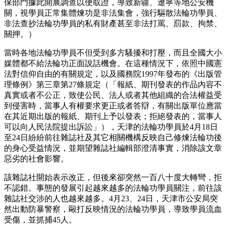
保部門據此開展調查以便取證，導致新疆、遼寧等地公安機
關，視學員正常集體煉功是非法集會，強行驅散法輪功學員、
非法查抄法輪功學員的私有財產甚至非法打罵、罰款、拘禁、
關押。）
當時各地法輪功學員不但受到多方騷擾和打壓，而且全國大小
媒體都不給法輪功正面說話機會。在這種情況下，依照中國憲
法對信仰自由的有關規定，以及國務院1997年發布的《出版管
理條例》第三章第27條規定（「報紙、期刊發表的作品內容不
真實或者不公正，致使公民、法人或者其他組織的合法權益受
到侵害時，當事人有權要求更正或者答辯，有關出版單位應當
在其近期出版的報紙、期刊上予以發表；拒絕發表的，當事人
可以向人民法院提出訴訟」），天津的法輪功學員於4月18日
至24日紛紛前往雜誌社及其它相關機構反映自己修煉法輪功後
的身心受益情況，並期望雜誌社編輯部澄清事實，消除該文章
惡劣的社會影響。
該雜誌社開始表示改正，但後來卻突然一百八十度大轉彎，拒
不認錯。事態的發展引起越來越多的法輪功學員關注，前往該
雜誌社交涉的人也越來越多。4月23、24日，天津市公安局突
然出動防暴警察，毆打反映情況的法輪功學員，導致學員流血
受傷，並抓捕45人。