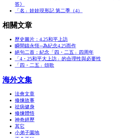
答》
「名」娃娃現形記 第二季（4）
相關文章
歷史圖片：4.25和平上訪
瞬間鑄永恆─為紀念4.25而作
絕句二首：紀念「四・二五」四周年
「4・25和平大上訪」的合理性與必要性
「四・二五」頌歌
海外文集
法會文章
修煉故事
祛病健身
修煉體悟
神奇經歷
其它
小弟子園地