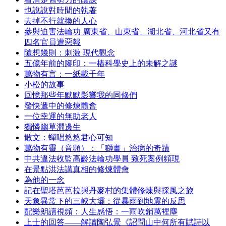
也說說對時間的執著
去掉不行就換的人心
參與迫害法輪功 廣東省、山東省、湖北省、河北省又有
四名官員遭惡報
隨想幾則：刺激 現代觀念
五億年前的腳印：一樁科學史上的未解之謎
萬物有言：一紙載千年
小松的故事
回憶那些年默默影響我的同修們
發快遞中的修煉體會
一位幸運的無助老人
獨憐幽草澗邊生
散文：蟬唱悠悠君心可知
萬物有靈（音頻）：「獅畫」治病的奇蹟
中共違法收監高齡法輪功學員 致死案例頻現
在景點洪法講真相的修煉體會
為他的一念
記在聖塔芭芭拉與丹麥村的集體修煉與採風之旅
天象異常下的三峽大壩：從暴雨到地震的反思
配樂朗讀視頻：人生感悟：一雨吹銷萬裡塵
上士的回答——解讀陶弘景《詔問山中何所有賦詩以