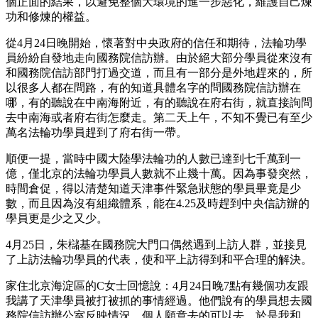
個正面的結果，以避免整個大環境的進一步惡化，維護自己煉
功和修煉的權益。
從4月24日晚開始，懷著對中央政府的信任和期待，法輪功學
員紛紛自發地走向國務院信訪辦。由於絕大部分學員從來沒有
和國務院信訪部門打過交道，而且有一部分是外地趕來的，所
以很多人都在問路，有的知道具體名字的問國務院信訪辦在
哪，有的聽說在中南海附近，有的聽說在府右街，就直接詢問
去中南海或者府右街怎麼走。第二天上午，不知不覺已有至少
萬名法輪功學員趕到了府右街一帶。
順便一提，當時中國大陸學法輪功的人數已達到七千萬到一
億，僅北京的法輪功學員人數就不止幾十萬。因為事發突然，
時間倉促，得以清楚知道天津事件緊急狀態的學員畢竟是少
數，而且因為沒有組織體系，能在4.25及時趕到中央信訪辦的
學員更是少之又少。
4月25日，朱櫧基在國務院大門口偶然遇到上訪人群，並接見
了上訪法輪功學員的代表，使和平上訪得到和平合理的解決。
家住北京海淀區的C女士回憶說：4月24日晚7點有幾個功友跟
我講了天津學員被打被抓的事情經過。他們說有的學員想去國
務院信訪辦公室反映情況，個人願意去的可以去。於是我和