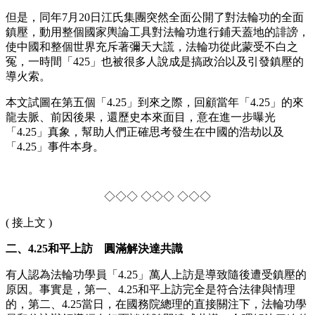
但是，同年7月20日江氏集團突然全面公開了對法輪功的全面
鎮壓，動用整個國家輿論工具對法輪功進行鋪天蓋地的誹謗，
使中國和整個世界充斥著彌天大謊，法輪功從此蒙受不白之
冤，一時間「425」也被很多人說成是搞政治以及引發鎮壓的
導火索。
本文試圖在第五個「4.25」到來之際，回顧當年「4.25」的來
龍去脈、前因後果，還歷史本來面目，意在進一步曝光
「4.25」真象，幫助人們正確思考發生在中國的浩劫以及
「4.25」事件本身。
◇◇◇ ◇◇◇ ◇◇◇
( 接上文 )
二、4.25和平上訪 圓滿解決達共識
有人認為法輪功學員「4.25」萬人上訪是導致隨後遭受鎮壓的
原因。事實是，第一、4.25和平上訪完全是符合法律與情理
的，第二、4.25當日，在國務院總理的直接關注下，法輪功學