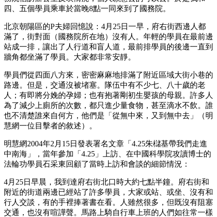
四、五個學員乘車於當晚8點一同來到了國務院。
北京朝陽區的P夫婦回憶說：4月25日一早，府右街西邊人都
滿了，街對面（國務院所在地）沒有人。年輕的學員在最前邊
站成一排，讓出了人行道和盲人道，最前排學員的後邊一直到
牆角都坐滿了學員。大家都非常安靜。
學員們從四面八方來，密密麻麻地排滿了附近區域大街小巷的
路邊。但是，交通沒被堵塞。隊伍中有不少七、八十歲的老
人；有即將分娩的孕婦；也有抱著剛初生嬰孩的母親。許多人
為了減少上廁所的次數，都只進少量食物，甚至滴水不飲。誰
也不清楚誰來自何方，他們是「從無中來，又到無中去」（明
慧網一位目擊者的敘述）。
明慧網2004年2月15日發表署名文章「4.25朱櫧基帶我們走進
中南海」，當年參加「4.25」上訪、在中國科學院攻讀博士的
法輪功學員石采東回顧了當時上訪和會談的細節情況：
4月25日早晨，我到達府右街北口時大約七點半鐘。府右街和
附近的街道兩邊已經站了許多學員，大家或站、或坐、沒有和
行人交談，有的手裡捧著書在看。人雖然很多，但既沒有阻塞
交通，也沒有喧譁聲。馬路上騎自行車上班的人們如往常一樣