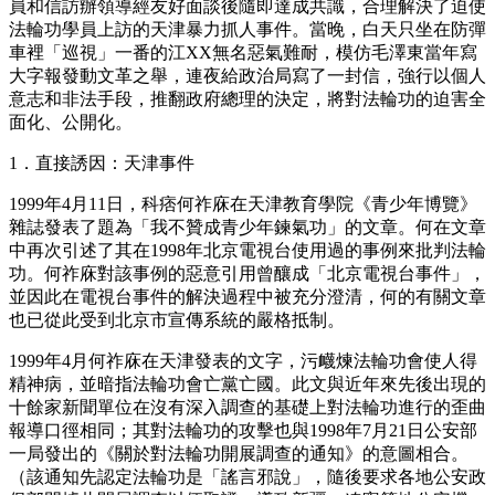
員和信訪辦領導經友好面談後隨即達成共識，合理解決了迫使
法輪功學員上訪的天津暴力抓人事件。當晚，白天只坐在防彈
車裡「巡視」一番的江XX無名惡氣難耐，模仿毛澤東當年寫
大字報發動文革之舉，連夜給政治局寫了一封信，強行以個人
意志和非法手段，推翻政府總理的決定，將對法輪功的迫害全
面化、公開化。
1．直接誘因：天津事件
1999年4月11日，科痞何祚庥在天津教育學院《青少年博覽》
雜誌發表了題為「我不贊成青少年鍊氣功」的文章。何在文章
中再次引述了其在1998年北京電視台使用過的事例來批判法輪
功。何祚庥對該事例的惡意引用曾釀成「北京電視台事件」，
並因此在電視台事件的解決過程中被充分澄清，何的有關文章
也已從此受到北京市宣傳系統的嚴格抵制。
1999年4月何祚庥在天津發表的文字，污衊煉法輪功會使人得
精神病，並暗指法輪功會亡黨亡國。此文與近年來先後出現的
十餘家新聞單位在沒有深入調查的基礎上對法輪功進行的歪曲
報導口徑相同；其對法輪功的攻擊也與1998年7月21日公安部
一局發出的《關於對法輪功開展調查的通知》的意圖相合。
（該通知先認定法輪功是「謠言邪說」，隨後要求各地公安政