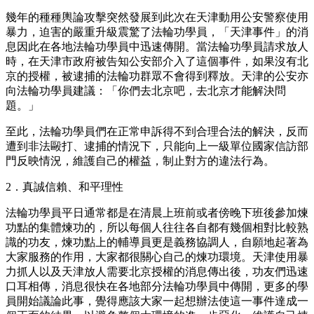
幾年的種種輿論攻擊突然發展到此次在天津動用公安警察使用
暴力，迫害的嚴重升級震驚了法輪功學員，「天津事件」的消
息因此在各地法輪功學員中迅速傳開。當法輪功學員請求放人
時，在天津市政府被告知公安部介入了這個事件，如果沒有北
京的授權，被逮捕的法輪功群眾不會得到釋放。天津的公安亦
向法輪功學員建議：「你們去北京吧，去北京才能解決問
題。」
至此，法輪功學員們在正常申訴得不到合理合法的解決，反而
遭到非法毆打、逮捕的情況下，只能向上一級單位國家信訪部
門反映情況，維護自己的權益，制止對方的違法行為。
2．真誠信賴、和平理性
法輪功學員平日通常都是在清晨上班前或者傍晚下班後參加煉
功點的集體煉功的，所以每個人往往各自都有幾個相對比較熟
識的功友，煉功點上的輔導員更是義務協調人，自願地起著為
大家服務的作用，大家都很關心自己的煉功環境。天津使用暴
力抓人以及天津放人需要北京授權的消息傳出後，功友們迅速
口耳相傳，消息很快在各地部分法輪功學員中傳開，更多的學
員開始議論此事，覺得應該大家一起想辦法使這一事件達成一