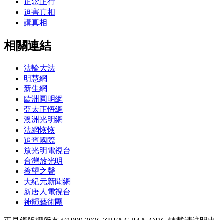
正念正行
迫害真相
講真相
相關連結
法輪大法
明慧網
新生網
歐洲圓明網
亞太正悟網
澳洲光明網
法網恢恢
追查國際
放光明電視台
台灣放光明
希望之聲
大紀元新聞網
新唐人電視台
神韻藝術團