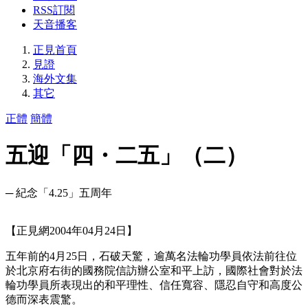
RSS訂閱
天音播客
正見首頁
見證
海外文集
其它
正體
簡體
五迎「四・二五」（二）
─ 紀念「4.25」五周年
【正見網2004年04月24日】
五年前的4月25日，石破天驚，逾萬名法輪功學員依法前往位
於北京府右街的國務院信訪辦公室和平上訪，國際社會對於法
輪功學員所表現出的和平理性、信任寬容、隱忍自守和高度公
德而深表震驚。