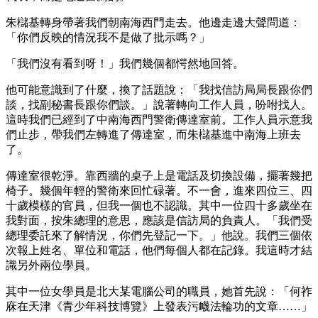
朱櫧基轉身帶著我們朝南海西門走去。他邊走邊大聲問道：
「你們反映的情況我不是做了批示嗎？」
「我們沒有看到呀！」我們幾個都愕然地回答。
他可能意識到了什麼，換了話題說：「我找信訪局局長跟你們
談，找副秘書長跟你們談。」說著轉向工作人員，吩咐找人。
這時我們已經到了中南海西門警衛傳達室前。工作人員示意我
們止步，帶我們左轉進了傳達室，而朱櫧基進中南海上班去
了。
傳達室很乾淨。靠西牆的桌子上是電話及切換設備，擺著幾把
椅子。幾個年輕的警衛來回忙碌著。不一會，進來四位三、四
十歲模樣的官員，但我一個也不認識。其中一位四十多歲坐在
我對面，按朱總理的意思，應該是信訪局的負責人。「我們受
總理委託來了解情況，你們先登記一下。」他說。我們三個依
次報上姓名、單位和電話，他們每個人都在記錄。我這時才結
識另外兩位學員。
其中一位女學員是北大某電腦公司的職員，她首先說：「何祚
庥在天津《青少年科技博覽》上發表污衊法輪功的文章……」