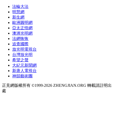
法輪大法
明慧網
新生網
歐洲圓明網
亞太正悟網
澳洲光明網
法網恢恢
追查國際
放光明電視台
台灣放光明
希望之聲
大紀元新聞網
新唐人電視台
神韻藝術團
正見網版權所有 ©1999-2026 ZHENGJIAN.ORG 轉載請註明出
處