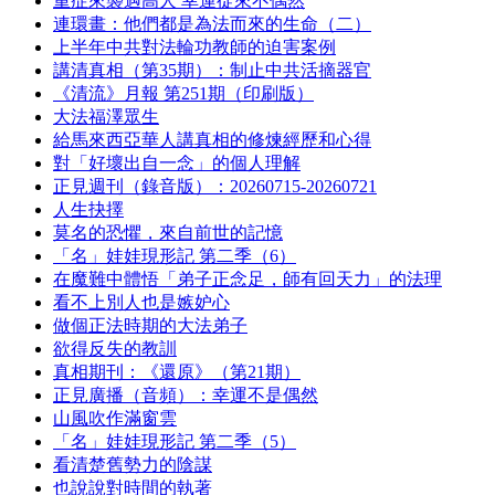
重症來襲遇高人 幸運從來不偶然
連環畫：他們都是為法而來的生命（二）
上半年中共對法輪功教師的迫害案例
講清真相（第35期）：制止中共活摘器官
《清流》月報 第251期（印刷版）
大法福澤眾生
給馬來西亞華人講真相的修煉經歷和心得
對「好壞出自一念」的個人理解
正見週刊（錄音版）：20260715-20260721
人生抉擇
莫名的恐懼，來自前世的記憶
「名」娃娃現形記 第二季（6）
在魔難中體悟「弟子正念足，師有回天力」的法理
看不上別人也是嫉妒心
做個正法時期的大法弟子
欲得反失的教訓
真相期刊：《還原》（第21期）
正見廣播（音頻）：幸運不是偶然
山風吹作滿窗雲
「名」娃娃現形記 第二季（5）
看清楚舊勢力的陰謀
也說說對時間的執著