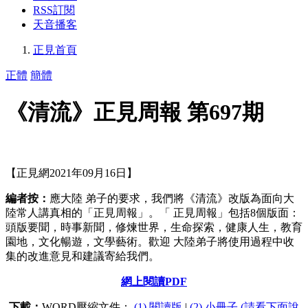
RSS訂閱
天音播客
正見首頁
正體
簡體
《清流》正見周報 第697期
【正見網2021年09月16日】
編者按：
應大陸 弟子的要求，我們將《清流》改版為面向大
陸常人講真相的「正見周報」。「 正見周報」包括8個版面：
頭版要聞，時事新聞，修煉世界，生命探索，健康人生，教育
園地，文化暢遊，文學藝術。歡迎 大陸弟子將使用過程中收
集的改進意見和建議寄給我們。
網上閱讀PDF
下載：
WORD壓縮文件：
(1) 閱讀版
|
(2) 小冊子 (請看下面說