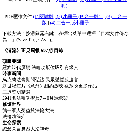
明）
PDF壓縮文件
(1) 閱讀版
|
(2) 小冊子 (四合一版）
|
(3) 二合一
版
|
(4) 二合一版小冊子
下載方法：按滑鼠器右鍵，在彈出菜單中選擇「目標文件保存
為…」(Save Target As...)。
《清流》正見周報 697期 目錄
頭版要聞
紐約時代廣場 法輪功展位吸引有緣人
時事新聞
烏克蘭法會期間弘法 民眾聲援反迫害
新世紀短片《意外》紐約放映 觀眾盼更多作品
三退聲明精選
2941名法輪功學員7～8月遭綁架
修煉世界
我一家人受益於法輪大法
法輪功簡介
生命探索
誠念真言見證大法神奇