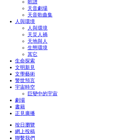
歌譜
天音劇場
天音歌曲集
人與環境
人與環境
天災人禍
天地與人
生態環境
其它
生命探索
文明新見
文學藝術
警世預言
宇宙時空
巨變中的宇宙
劇場
書籍
正見廣播
按日瀏覽
網上投稿
聯繫我們