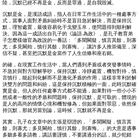
陸，沉默已經不再是金，反而是罪過，是自我毀滅。
沉默是金，是漢語成語，指人在日常工作生活中的一種處事方
式，當事人面對矛盾糾紛時不是盲目急於解決，而是保持沉
默，理智處置，最後容易化干戈變玉帛，使問題得到順利解
決。因為這一成語出自孔子的《論語.為政》，是孔子教育弟
子怎麼樣做官為政說的一番話：「多聞闕疑，慎言其餘，則寡
尤；多見闕殆，慎行其餘，則寡悔。」讓許多人推崇備至，深
信不疑，甚至把沉默是金當作了人生信條和座右銘。
的確，在現實工作生活中，當人們遇到矛盾或者突發事情時，
不急於與對方辯解爭吵，保持沉默，冷靜處置，機智對待，慎
言慎行，能起到化解而不是激化矛盾的作用，這樣非常利於解
決雙方的問題和糾紛，這是保持沉默積極的一面，此時沉默確
實是金。但人的任何處事方式都不能過，如果對待一些小小不
然或者一般性的矛盾和問題時，保持沉默，是可取的，體現的
是人的高尚的情懷心境和機智修為，但如果面對罪惡，依然保
持沉默，那就另當別論，這時候，沉默就不再是金。
其實，孔子在文章中的主張是辯證的，「多聞闕疑，慎言其
餘，則寡尤；多見闕殆，慎行其餘，則寡悔。」的大意是遇事
多聽多看多請教，講話要謹慎，不要講過分的話，就少犯錯