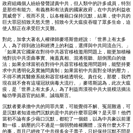
政府組織個人紛紛發聲譴責中共，但人類中的許多成員，特別
是那些有能力、有義務和有法責的國家政府，在中共的利益收
買威脅下，視而不見，以各種藉口保持沉默，結果，使中共的
巨大罪惡招致天怒天懲，招致今天大瘟疫吞噬了眾多生命，迫
使人類正在承受巨大災難。
對此，加拿大著名人權律師麥塔斯曾經說：「世界上有太多
人，為了得到政治和經濟上的利益，選擇與中共同流合污。」
「如果其它國家在對待中共器官移植濫用問題上，能更加積極
地對抗中共歪曲事實、掩蓋真相、混淆視聽、顛倒黑白的做
法；如果全球當初在對待中共器官移植濫用問題時，能堅持要
求中共透明化及實施問責制；如果當初中共面對全球的壓力，
不得不將其醫療系統和器官移植透明化、責任化，那麼，我們
現在就不會有這場冠狀病毒大流行。」麥塔斯認為，此次大瘟
疫，是「世界上有太多人」為了利益而漠視中共大規模活摘法
輪功學員器官的結果。誠哉斯言。
沉默者要承擔中共的同罪共業，可能覺得不解、冤屈難過，可
是沉默者知道他們沉默的是中共的什麼罪惡啊？是天罪！他們
當初不論有多少藉口沉默，都犯了一個錯，以為中共象以前運
動一樣，鎮壓的只不過是一個弱勢維權團體，沒有什麼大不了
的事，而且已經收了中共很多金子票子，只好保持沉默不問是