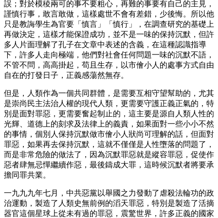
誤；對於模稜兩可的事不要粗心，再難的事要有自己的主見，
謹慎行事，敢言敢做，這樣處世不會有差錯，少後悔。所以他
只是教誨學生為官要「慎言」「慎行」，在調查研究的基礎上
再做決定，這樣才能保證成功，並不是一味的保持沉默，但許
多人片面理解了孔子在文章中表述的含義，在這種認識指導
下，許多人走向極端，他們對社會任何問題一味的沉默不語，
不管不問，高高掛起，苟且生存，以市儈小人的處事方式自由
自在的打發日子，正義感蕩然無存。
但是，人類作為一個共同群體，是需要互相守望幫助的，尤其
是崇尚民主法治人權的現代人類，更需要守護正義正氣的，特
別是面對罪惡，更需要奮起制止的，這主要是源自人類人性的
光輝、道德上的刻求及法律上的義責，如果面對一些小小不然
的事情，個別人保持沉默做市儈小人狀尚可理解的話，但面對
罪惡，如果再去保持沉默，這就不僅僅是人性墮落的問題了，
而是非常危險的做法了，因為沉默罪惡就是縱容罪惡，促使作
惡者肆無忌憚繼續作惡，最後鑄成大罪，這時候沉默者將要承
擔同罪共業。
一九九九年七月，中共惡黨以舉國之力發動了虐殺法輪功的政
治運動，製造了人類史無前例的滔天罪惡，特別是製造了活摘
器官這個星球上從未有過的罪惡，震驚世界，許多正義的國家