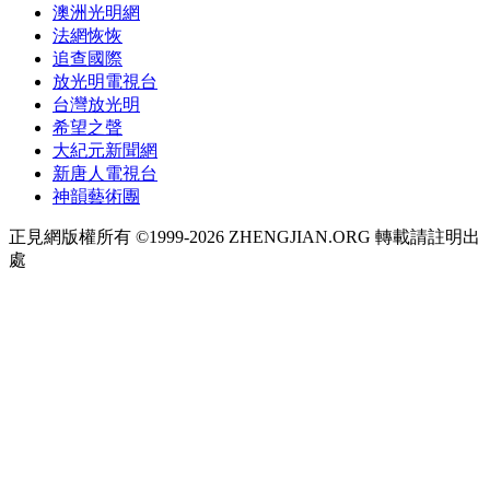
澳洲光明網
法網恢恢
追查國際
放光明電視台
台灣放光明
希望之聲
大紀元新聞網
新唐人電視台
神韻藝術團
正見網版權所有 ©1999-2026 ZHENGJIAN.ORG 轉載請註明出
處