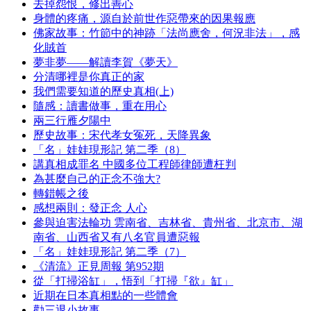
去掉怨恨，修出善心
身體的疼痛，源自於前世作惡帶來的因果報應
佛家故事：竹節中的神跡「法尚應舍，何況非法」，感
化賊首
夢非夢——解讀李賀《夢天》
分清哪裡是你真正的家
我們需要知道的歷史真相(上)
隨感：讀書做事，重在用心
兩三行雁夕陽中
歷史故事：宋代孝女冤死，天降異象
「名」娃娃現形記 第二季（8）
講真相成罪名 中國多位工程師律師遭枉判
為甚麼自己的正念不強大?
轉錯帳之後
感想兩則：發正念 人心
參與迫害法輪功 雲南省、吉林省、貴州省、北京市、湖
南省、山西省又有八名官員遭惡報
「名」娃娃現形記 第二季（7）
《清流》正見周報 第952期
從「打掃浴缸」，悟到「打掃『欲』缸」
近期在日本真相點的一些體會
勸三退小故事