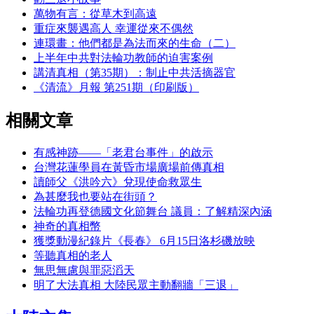
萬物有言：從草木到高遠
重症來襲遇高人 幸運從來不偶然
連環畫：他們都是為法而來的生命（二）
上半年中共對法輪功教師的迫害案例
講清真相（第35期）：制止中共活摘器官
《清流》月報 第251期（印刷版）
相關文章
有感神跡——「老君台事件」的啟示
台灣花蓮學員在黃昏市場廣場前傳真相
讀師父《洪吟六》兌現使命救眾生
為甚麼我也要站在街頭？
法輪功再登德國文化節舞台 議員：了解精深內涵
神奇的真相幣
獲獎動漫紀錄片《長春》 6月15日洛杉磯放映
等聽真相的老人
無思無慮與罪惡滔天
明了大法真相 大陸民眾主動翻牆「三退」