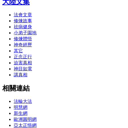
大陸文集
法會文章
修煉故事
祛病健身
小弟子園地
修煉體悟
神奇經歷
其它
正念正行
迫害真相
神目如電
講真相
相關連結
法輪大法
明慧網
新生網
歐洲圓明網
亞太正悟網