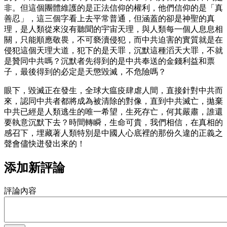
非。但這個團體維護的是正法信仰的權利，他們信仰的是「真
善忍」，這三個字看上去平常普通，但涵蓋的卻是神聖的真
理，是人類從來沒有聽聞的宇宙天理，與人類每一個人息息相
關，只能順應敬畏，不可褻瀆侵犯，而中共迫害的實質就是在
侵犯這個天理大道，犯下的是天罪，沉默這種滔天大罪，不就
是贊同中共嗎？沉默者先得到的是中共奉送的金錢利益和票
子，最後得到的必定是天懲毀滅，不危險嗎？
眼下，毀滅正在發生，全球大瘟疫肆虐人間，直接針對中共而
來，認同中共者都將成為被清除的對像，直到中共滅亡，拋棄
中共已經是人類逃生的唯一希望，生死存亡，何其嚴肅，誰還
要執意沉默下去？時間轉瞬，生命可貴，我們相信，在真相的
感召下，埋藏著人類特別是中國人心底裡的那份久違的正義之
聲會儘快迸發出來的！
添加新評論
評論內容