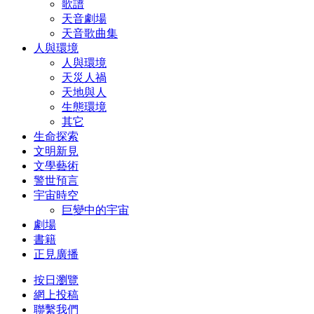
歌譜
天音劇場
天音歌曲集
人與環境
人與環境
天災人禍
天地與人
生態環境
其它
生命探索
文明新見
文學藝術
警世預言
宇宙時空
巨變中的宇宙
劇場
書籍
正見廣播
按日瀏覽
網上投稿
聯繫我們